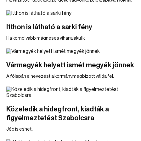
Pályázatot írtak ki a közérdekű vagyonkezelő alapítványoknál.
Itthon is látható a sarki fény
Ha komolyabb mágneses vihar alakul ki.
Vármegyék helyett ismét megyék jönnek
A főispán elnevezést a kormánymegbízott váltja fel.
Közeledik a hidegfront, kiadták a
figyelmeztetést Szabolcsra
Jég is eshet.