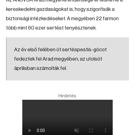
kereskedelmi gazdaságokat is, hogy szigorítsák a
biztonsági intézkedéseket. A megyében 22 farmon
több mint 60 ezer sertést tenyésztenek.
Az év első felében öt sertéspestis-gócot
fedeztek fel Arad megyében, az utolsót
áprilisban számolták fel.
Hirdetés