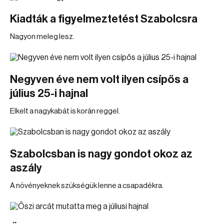
Kiadták a figyelmeztetést Szabolcsra
Nagyon meleg lesz.
Negyven éve nem volt ilyen csípős a
július 25-i hajnal
Elkelt a nagykabát is korán reggel.
Szabolcsban is nagy gondot okoz az
aszály
A növényeknek szükségük lenne a csapadékra.