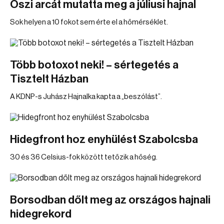
Őszi arcát mutatta meg a júliusi hajnal
Sok helyen a 10 fokot sem érte el a hőmérséklet.
Több botoxot neki! – sértegetés a
Tisztelt Házban
A KDNP-s Juhász Hajnalka kapta a „beszólást”.
Hidegfront hoz enyhülést Szabolcsba
30 és 36 Celsius-fok között tetőzik a hőség.
Borsodban dőlt meg az országos hajnali
hidegrekord