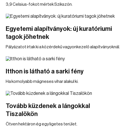
3,9 Celsius-fokot mértek Szikszón.
Egyetemi alapítványok: új kuratóriumi
tagok jöhetnek
Pályázatot írtak ki a közérdekű vagyonkezelő alapítványoknál.
Itthon is látható a sarki fény
Ha komolyabb mágneses vihar alakul ki.
Tovább küzdenek a lángokkal
Tiszalökön
Ötven hektáron ég egy ligetes terület.