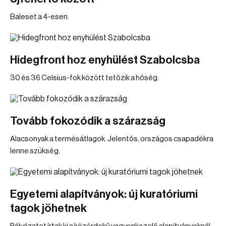
Baleset a 4-esen.
Hidegfront hoz enyhülést Szabolcsba
30 és 36 Celsius-fok között tetőzik a hőség.
Tovább fokozódik a szárazság
Alacsonyak a termésátlagok. Jelentős, országos csapadékra
lenne szükség.
Egyetemi alapítványok: új kuratóriumi
tagok jöhetnek