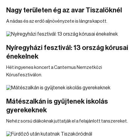
Nagy területen ég az avar Tiszalöknél
A nádas és az erdő aljnövényzete is lángra kapott.
Nyíregyházi fesztivál: 13 ország kórusai
énekelnek
Hét ingyenes koncert a Cantemus Nemzetközi
Kórusfesztiválon.
Mátészalkán is gyűjtenek iskolás
gyerekeknek
Nehéz sorsú diákoknak juttatják el a felajánlott tanszereket.