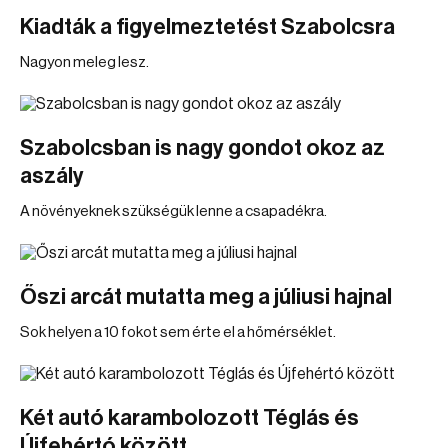
Kiadták a figyelmeztetést Szabolcsra
Nagyon meleg lesz.
Szabolcsban is nagy gondot okoz az
aszály
A növényeknek szükségük lenne a csapadékra.
Őszi arcát mutatta meg a júliusi hajnal
Sok helyen a 10 fokot sem érte el a hőmérséklet.
Két autó karambolozott Téglás és
Újfehértó között