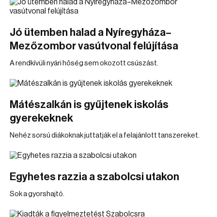
Jó ütemben halad a Nyíregyháza–
Mezőzombor vasútvonal felújítása
A rendkívüli nyári hőség sem okozott csúszást.
Mátészalkán is gyűjtenek iskolás
gyerekeknek
Nehéz sorsú diákoknak juttatják el a felajánlott tanszereket.
Egyhetes razzia a szabolcsi utakon
Sok a gyorshajtó.