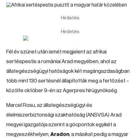
Hirdetés
Hirdetés
Fél év szünet után ismét megjelent az afrikai
sertéspestis a romániai Arad megyében, ahol az
állategészségügyi hatóságok két magángazdaságban
több mint 130 sertésnél állapították meg a fertőzést –
közölte október 9-én az Agerpres hírügynökség.
Marcel Rosu, az állategészségügyi és
élelmiszerbiztonsági szakhatóság (ANSVSA) Arad
megyei igazgatója szerint a gócpontok egyikét a
megyeszékhelyen,
Aradon
, a másikat pedig a magyar