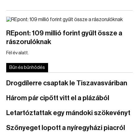
REpont: 109 millió forint gyűlt össze a
rászorulóknak
Fél év alatt.
Bűn és bűnhődés
Drogdílerre csaptak le Tiszavasváriban
Három pár cipőtt vitt el a plázából
Letartóztattak egy mándoki szökevényt
Szőnyeget lopott a nyíregyházi piacról