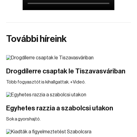
További híreink
Drogdílerre csaptak le Tiszavasváriban
Több fogyasztót is kihallgattak. +Videó.
Egyhetes razzia a szabolcsi utakon
Sok a gyorshajtó.