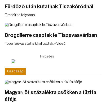
Fürdőző után kutatnak Tiszakóródnál
Elmerült a folyóban.
Drogdílerre csaptak le Tiszavasváriban
Több fogyasztót is kihallgattak. +Videó.
Hirdetés
Gazdaság
Magyar: öt százalékra csökken a tűzifa
áfája