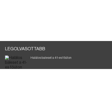
LEGOLVASOTTABB
Halálos baleset a 41-es főúton
Magyar Péter: ülésezett a Kormányzati Védelmi
Munkacsoport
A vasúti teherszállítást korlátozzák