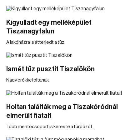
Kigyulladt egy melléképület
Tiszanagyfalun
A lakóházra is átterjedt a tűz.
Ismét tűz pusztít Tiszalökön
Nagy erőkkel oltanak.
Holtan találták meg a Tiszakóródnál
elmerült fiatalt
Több mentőcsoport is kereste a fürdőzőt.