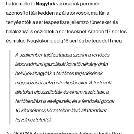
határ melletti
Nagylak
városának peremén
azonosították kedden az állatorvosok, miután a
tenyésztők a sertéspestisre jellemző tüneteket és
halálozást is észleltek a sertéseknél. Aradon 117 sertés
és malac, Nagylakon pedig 16 sertés betegedett meg.
A szakember tájékoztatása szerint a fertőzés
laboratóriumi igazolását követő néhány órán
belül jóváhagyták a fertőzés terjedésének
megelőzését célzó intézkedéseket. A fertőzött
állatokat elpusztították és elhamvasztották, a
fertőtlenítést is elvégezték, és a fertőzési gócok
10 kilométeres körzetében lévő állattartókat
figyelmeztetették.
Az ANSVSA Arad megyei kirendeltsége értesítette a