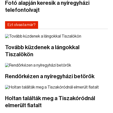
Fotó alapján keresik a nyíregyházi
telefontolvajt
Ezt olvasta már?
Tovább küzdenek a lángokkal
Tiszalökön
Rendőrkézen a nyíregyházi betörők
Holtan találták meg a Tiszakóródnál
elmerült fiatalt