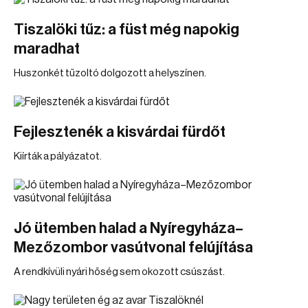
Tiszalöki tűz: a füst még napokig
maradhat
Huszonkét tűzoltó dolgozott a helyszínen.
Fejlesztenék a kisvárdai fürdőt
Kiírták a pályázatot.
Jó ütemben halad a Nyíregyháza–
Mezőzombor vasútvonal felújítása
A rendkívüli nyári hőség sem okozott csúszást.