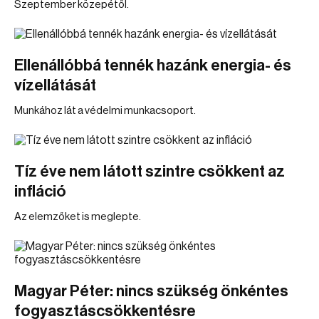
Szeptember közepétől.
Ellenállóbbá tennék hazánk energia- és
vízellátását
Munkához lát a védelmi munkacsoport.
Tíz éve nem látott szintre csökkent az
infláció
Az elemzőket is meglepte.
Magyar Péter: nincs szükség önkéntes
fogyasztáscsökkentésre