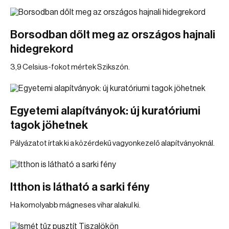
Borsodban dőlt meg az országos hajnali
hidegrekord
3,9 Celsius-fokot mértek Szikszón.
Egyetemi alapítványok: új kuratóriumi
tagok jöhetnek
Pályázatot írtak ki a közérdekű vagyonkezelő alapítványoknál.
Itthon is látható a sarki fény
Ha komolyabb mágneses vihar alakul ki.