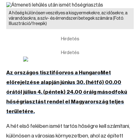
A hőség különösen veszélyes a kisgyermekekre, az idősekre, a
várandósokra, a szív- és érrendszeri betegek számára
(Fotó:
Illusztráció/freepik)
Hirdetés
Hirdetés
Az országos tisztifőorvos a HungaroMet
előrejelzése alapján június 30. (hétfő) 00.00
órától július 4. (péntek) 24.00 óráig másodfokú
hőségriasztást rendel el Magyarország teljes
területére.
A hét első felében ismét tartós hőségre kell számítani,
különösen a városias környezetben, ahol az épített