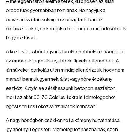
A melegben tárolt élelmiszerek, különösen az állati
eredetűek gyorsabban romlanak. Ne hagyjuk a
bevásárlás után sokáig a csomagtartóban az
élelmiszereket, és kerüljük a több napos maradékételek
fogyasztását.
A közlekedésben legyünk türelmesebbek: a hőségben
az emberek ingerlékenyebbek, figyelmetlenebbek. A
járműveket parkolás után mindig ellenőrizzük, hogy nem
maradt bennük gyermek, állat vagy hőre érzékeny
eszköz. Kutyát se sétáltassunk betonon, aszfalton,
mert az akár 60-70 Celsius-fokra is felmelegedhet,
égési sérülést okozva az állatok mancsán.
A nagy hőségben csökkenhet a kémény huzathatása,
így ahol nyílt égésterű vízmelegítőt használnak, szén-