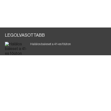
LEGOLVASOTTABB
Halálos baleset a 41-es főúton
Gyász: elhunyt az olaszok legendás labdarúgója
Magyar Péter: ülésezett a Kormányzati Védelmi
Munkacsoport
Fák égnek Tyukod és Nagyecsed között