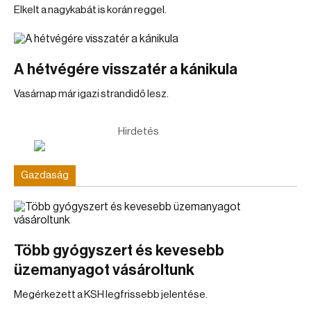
Elkelt a nagykabát is korán reggel.
A hétvégére visszatér a kánikula
Vasárnap már igazi strandidő lesz.
Hirdetés
Gazdaság
Több gyógyszert és kevesebb
üzemanyagot vásároltunk
Megérkezett a KSH legfrissebb jelentése.