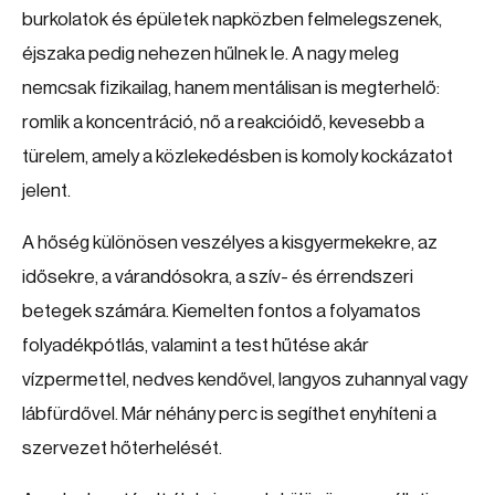
burkolatok és épületek napközben felmelegszenek,
éjszaka pedig nehezen hűlnek le. A nagy meleg
nemcsak fizikailag, hanem mentálisan is megterhelő:
romlik a koncentráció, nő a reakcióidő, kevesebb a
türelem, amely a közlekedésben is komoly kockázatot
jelent.
A hőség különösen veszélyes a kisgyermekekre, az
idősekre, a várandósokra, a szív- és érrendszeri
betegek számára. Kiemelten fontos a folyamatos
folyadékpótlás, valamint a test hűtése akár
vízpermettel, nedves kendővel, langyos zuhannyal vagy
lábfürdővel. Már néhány perc is segíthet enyhíteni a
szervezet hőterhelését.