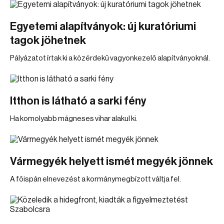
Egyetemi alapítványok: új kuratóriumi
tagok jöhetnek
Pályázatot írtak ki a közérdekű vagyonkezelő alapítványoknál.
Itthon is látható a sarki fény
Ha komolyabb mágneses vihar alakul ki.
Vármegyék helyett ismét megyék jönnek
A főispán elnevezést a kormánymegbízott váltja fel.