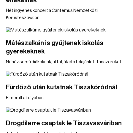
énekelnek
Hét ingyenes koncert a Cantemus Nemzetközi
Kórusfesztiválon.
Mátészalkán is gyűjtenek iskolás
gyerekeknek
Nehéz sorsú diákoknak juttatják el a felajánlott tanszereket.
Fürdőző után kutatnak Tiszakóródnál
Elmerült a folyóban.
Drogdílerre csaptak le Tiszavasváriban