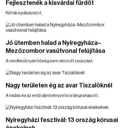
Fejlesztenék a kisvárdai fürdőt
Kiírták a pályázatot.
Jó ütemben halad a Nyíregyháza–
Mezőzombor vasútvonal felújítása
A rendkívüli nyári hőség sem okozott csúszást.
Nagy területen ég az avar Tiszalöknél
A nádas és az erdő aljnövényzete is lángra kapott.
Nyíregyházi fesztivál: 13 ország kórusai