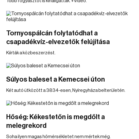
Több fogyasztót is kihallgattak. +Videó.
Tornyospálcán folytatódhat a
csapadékvíz-elvezetők felújítása
Kiírták a közbeszerzést.
Súlyos baleset a Kemecsei úton
Két autó ütközött a 3834-esen, Nyíregyháza belterületén.
Hőség: Kékestetőn is megdőlt a
melegrekord
Soha ilyen magas hőmérsékletet nem mértek még.