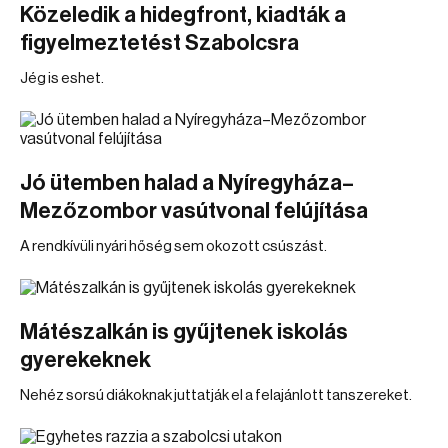
Közeledik a hidegfront, kiadták a
figyelmeztetést Szabolcsra
Jég is eshet.
Jó ütemben halad a Nyíregyháza–
Mezőzombor vasútvonal felújítása
A rendkívüli nyári hőség sem okozott csúszást.
Mátészalkán is gyűjtenek iskolás
gyerekeknek
Nehéz sorsú diákoknak juttatják el a felajánlott tanszereket.