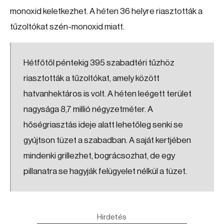
monoxid keletkezhet. A héten 36 helyre riasztották a
tűzoltókat szén-monoxid miatt.
Hétfőtől péntekig 395 szabadtéri tűzhöz
riasztották a tűzoltókat, amely között
hatvanhektáros is volt. A héten leégett terület
nagysága 8,7 millió négyzetméter. A
hőségriasztás ideje alatt lehetőleg senki se
gyújtson tüzet a szabadban. A saját kertjében
mindenki grillezhet, bográcsozhat, de egy
pillanatra se hagyják felügyelet nélkül a tüzet.
Hirdetés