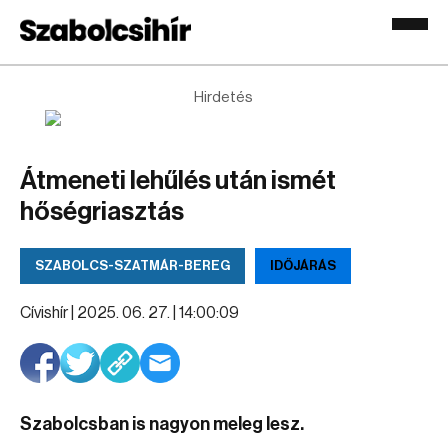
Hirdetés
Átmeneti lehűlés után ismét
hőségriasztás
SZABOLCS-SZATMÁR-BEREG
IDŐJÁRÁS
Cívishír |
2025. 06. 27. | 14:00:09
Szabolcsban is nagyon meleg lesz.