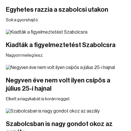
Egyhetes razzia a szabolcsi utakon
Sok a gyorshajtó.
Kiadták a figyelmeztetést Szabolcsra
Nagyon meleg lesz.
Negyven éve nem volt ilyen csípős a
július 25-i hajnal
Elkelt a nagykabát is korán reggel.
Szabolcsban is nagy gondot okoz az