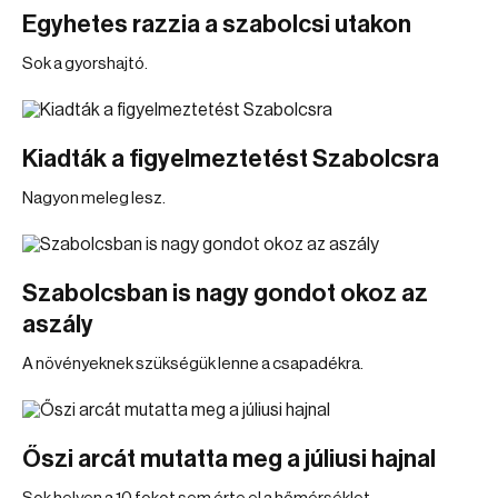
Egyhetes razzia a szabolcsi utakon
Sok a gyorshajtó.
Kiadták a figyelmeztetést Szabolcsra
Nagyon meleg lesz.
Szabolcsban is nagy gondot okoz az
aszály
A növényeknek szükségük lenne a csapadékra.
Őszi arcát mutatta meg a júliusi hajnal