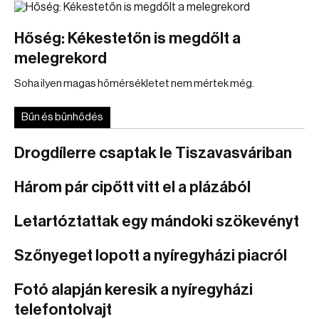
Hőség: Kékestetőn is megdőlt a
melegrekord
Soha ilyen magas hőmérsékletet nem mértek még.
Bűn és bűnhődés
Drogdílerre csaptak le Tiszavasváriban
Három pár cipőtt vitt el a plázából
Letartóztattak egy mándoki szökevényt
Szőnyeget lopott a nyíregyházi piacról
Fotó alapján keresik a nyíregyházi
telefontolvajt