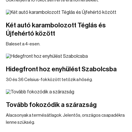
Sok helyen a 10 fokot sem érte el a hőmérséklet.
Két autó karambolozott Téglás és
Újfehértó között
Baleset a 4-esen.
Hidegfront hoz enyhülést Szabolcsba
30 és 36 Celsius-fok között tetőzik a hőség.
Tovább fokozódik a szárazság
Alacsonyak a termésátlagok. Jelentős, országos csapadékra
lenne szükség.