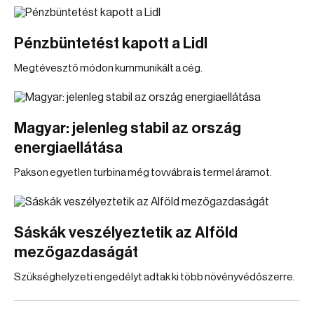
Pénzbüntetést kapott a Lidl
Megtévesztő módon kummunikált a cég.
Magyar: jelenleg stabil az ország
energiaellátása
Pakson egyetlen turbina még tovvábra is termel áramot.
Sáskák veszélyeztetik az Alföld
mezőgazdaságát
Szükséghelyzeti engedélyt adtak ki több növényvédőszerre.