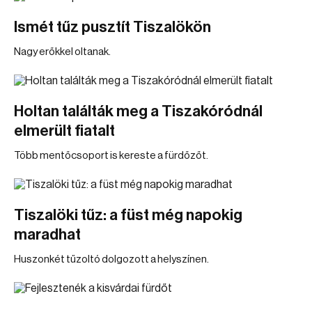
Ismét tűz pusztít Tiszalökön
Nagy erőkkel oltanak.
Holtan találták meg a Tiszakóródnál
elmerült fiatalt
Több mentőcsoport is kereste a fürdőzőt.
Tiszalöki tűz: a füst még napokig
maradhat
Huszonkét tűzoltó dolgozott a helyszínen.