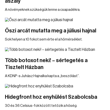
aszály
A növényeknek szükségük lenne a csapadékra.
Őszi arcát mutatta meg a júliusi hajnal
Sok helyen a 10 fokot sem érte el a hőmérséklet.
Több botoxot neki! – sértegetés a
Tisztelt Házban
A KDNP-s Juhász Hajnalka kapta a „beszólást”.
Hidegfront hoz enyhülést Szabolcsba
30 és 36 Celsius-fok között tetőzik a hőség.