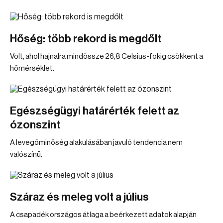
Hőség: több rekord is megdőlt
Volt, ahol hajnalra mindössze 26,8 Celsius-fokig csökkent a
hőmérséklet.
Egészségügyi határérték felett az
ózonszint
A levegőminőség alakulásában javuló tendencia nem
valószínű.
Száraz és meleg volt a július
A csapadék országos átlaga a beérkezett adatok alapján