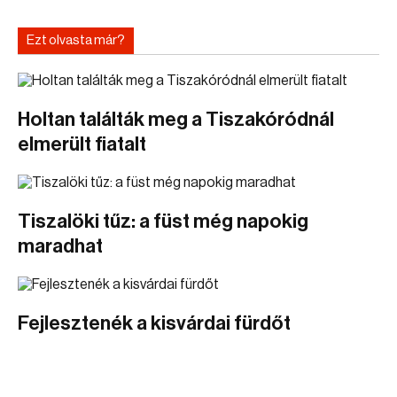
Ezt olvasta már?
Holtan találták meg a Tiszakóródnál
elmerült fiatalt
Tiszalöki tűz: a füst még napokig
maradhat
Fejlesztenék a kisvárdai fürdőt