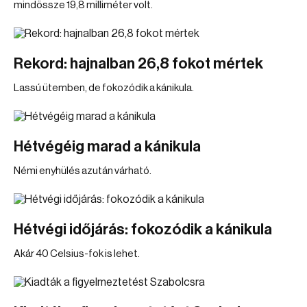
mindössze 19,8 milliméter volt.
Rekord: hajnalban 26,8 fokot mértek
Lassú ütemben, de fokozódik a kánikula.
Hétvégéig marad a kánikula
Némi enyhülés azután várható.
Hétvégi időjárás: fokozódik a kánikula
Akár 40 Celsius-fok is lehet.