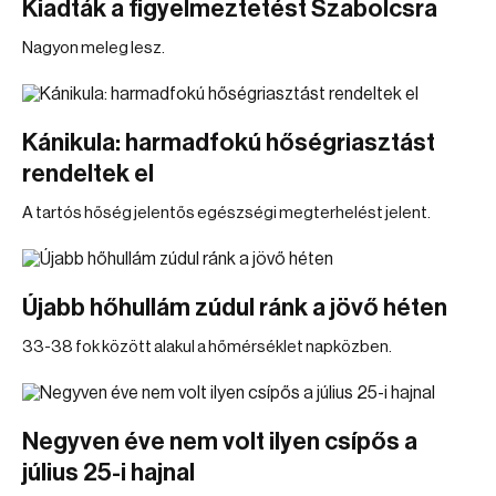
Kiadták a figyelmeztetést Szabolcsra
Nagyon meleg lesz.
Kánikula: harmadfokú hőségriasztást
rendeltek el
A tartós hőség jelentős egészségi megterhelést jelent.
Újabb hőhullám zúdul ránk a jövő héten
33-38 fok között alakul a hőmérséklet napközben.
Negyven éve nem volt ilyen csípős a
július 25-i hajnal