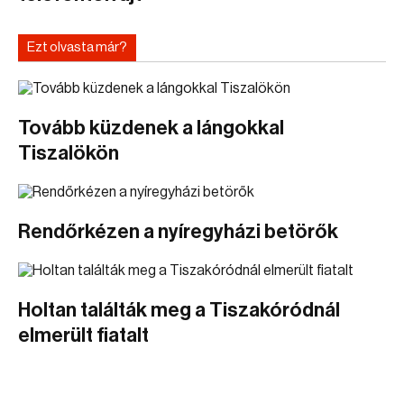
Ezt olvasta már?
Tovább küzdenek a lángokkal
Tiszalökön
Rendőrkézen a nyíregyházi betörők
Holtan találták meg a Tiszakóródnál
elmerült fiatalt