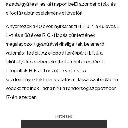
az adatgyűjtést, és két napon belül azonosították, és
elfogták a bűncselekmény elkövetőit.
A nyomozók a 40 éves nyírkarászi H. F. J.-t, a 46 éves L.
L.-t, és a 38 éves R. G.-t lopás bűntettének
megalapozott gyanújával kihallgatták, beismerő
vallomást tettek. Az ellopott kerékpárt H. F. J. a
lakóhelye közelében elrejtette, ahol a rendőrök
lefoglalták. H. F. J.-t őrizetbe vették, és
kezdeményezték letartóztatását, társai szabadlábon
védekezhetnek - adta hírül a rendőrség szepetmber
17-én, szerdán.
Hirdetés