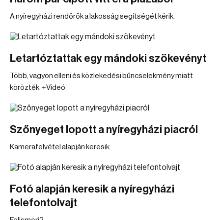
A nyíregyházi rendőrök a lakosság segítségét kérik.
Letartóztattak egy mándoki szökevényt
Több, vagyon elleni és közlekedési bűncselekmény miatt
körözték. +Videó
Szőnyeget lopott a nyíregyházi piacról
Kamerafelvétel alapján keresik.
Fotó alapján keresik a nyíregyházi
telefontolvajt