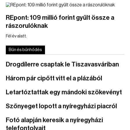
REpont: 109 millió forint gyűlt össze a
rászorulóknak
Fél év alatt.
Bűn és bűnhődés
Drogdílerre csaptak le Tiszavasváriban
Három pár cipőtt vitt el a plázából
Letartóztattak egy mándoki szökevényt
Szőnyeget lopott a nyíregyházi piacról
Fotó alapján keresik a nyíregyházi
telefontolvajt