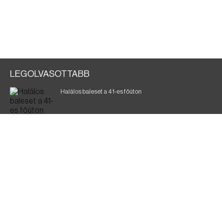
LEGOLVASOTTABB
Halálos baleset a 41-es főúton
Magyar Péter: a legkritikusabb öt nap áll előttünk
700 megawattot spóroltak össze a magyarok
Fák égnek Tyukod és Nagyecsed között