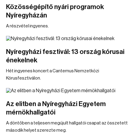
Közösségépítő nyári programok
Nyíregyházán
A részvétel ingyenes.
Nyíregyházi fesztivál: 13 ország kórusai
énekelnek
Hét ingyenes koncert a Cantemus Nemzetközi
Kórusfesztiválon.
Az elitben a Nyíregyházi Egyetem
mérnökhallgatói
A döntőben a teljesen megújult hallgatói csapat az összetett
második helyet szerezte meg.