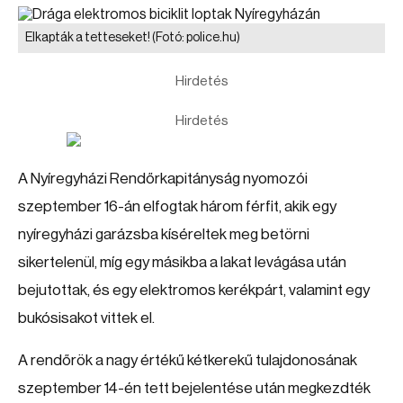
Elkapták a tetteseket!
(Fotó: police.hu)
Hirdetés
Hirdetés
A Nyíregyházi Rendőrkapitányság nyomozói
szeptember 16-án elfogtak három férfit, akik egy
nyíregyházi garázsba kíséreltek meg betörni
sikertelenül, míg egy másikba a lakat levágása után
bejutottak, és egy elektromos kerékpárt, valamint egy
bukósisakot vittek el.
A rendőrök a nagy értékű kétkerekű tulajdonosának
szeptember 14-én tett bejelentése után megkezdték