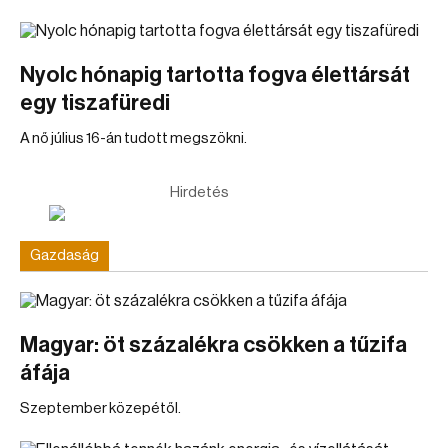
Nyolc hónapig tartotta fogva élettársát
egy tiszafüredi
A nő július 16-án tudott megszökni.
Hirdetés
Gazdaság
Magyar: öt százalékra csökken a tűzifa
áfája
Szeptember közepétől.