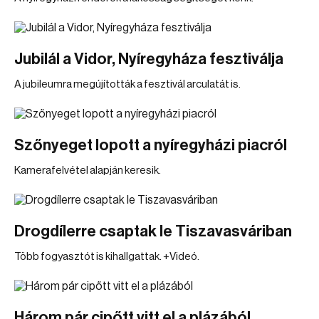
Jubilál a Vidor, Nyíregyháza fesztiválja
A jubileumra megújították a fesztivál arculatát is.
Szőnyeget lopott a nyíregyházi piacról
Kamerafelvétel alapján keresik.
Drogdílerre csaptak le Tiszavasváriban
Több fogyasztót is kihallgattak. +Videó.
Három pár cipőtt vitt el a plázából