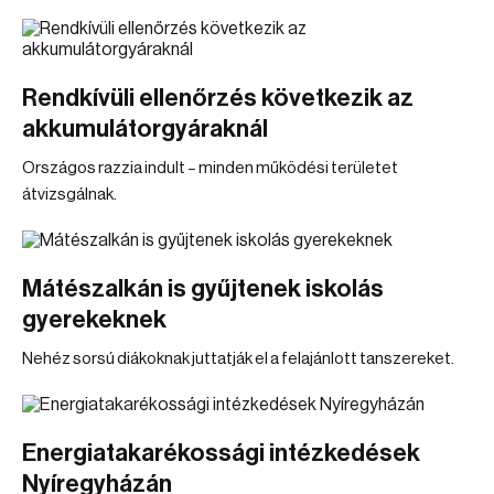
Rendkívüli ellenőrzés következik az
akkumulátorgyáraknál
Országos razzia indult – minden működési területet
átvizsgálnak.
Mátészalkán is gyűjtenek iskolás
gyerekeknek
Nehéz sorsú diákoknak juttatják el a felajánlott tanszereket.
Energiatakarékossági intézkedések
Nyíregyházán