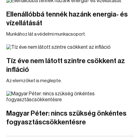
Ellenállóbbá tennék hazánk energia- és
vízellátását
Munkához lát a védelmi munkacsoport.
Tíz éve nem látott szintre csökkent az
infláció
Az elemzőket is meglepte.
Magyar Péter: nincs szükség önkéntes
fogyasztáscsökkentésre