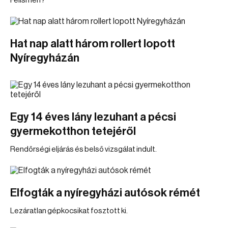
Felismeri?
Hat nap alatt három rollert lopott
Nyíregyházán
Egy 14 éves lány lezuhant a pécsi
gyermekotthon tetejéről
Rendőrségi eljárás és belső vizsgálat indult.
Elfogták a nyíregyházi autósok rémét
Lezáratlan gépkocsikat fosztott ki.