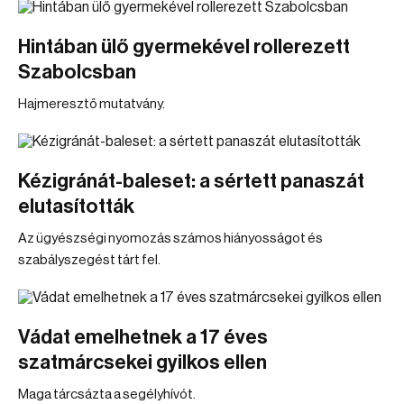
Hintában ülő gyermekével rollerezett
Szabolcsban
Hajmeresztő mutatvány.
Kézigránát-baleset: a sértett panaszát
elutasították
Az ügyészségi nyomozás számos hiányosságot és
szabályszegést tárt fel.
Vádat emelhetnek a 17 éves
szatmárcsekei gyilkos ellen
Maga tárcsázta a segélyhívót.