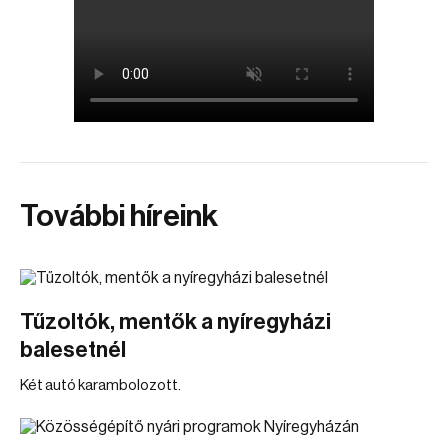
További híreink
Tűzoltók, mentők a nyíregyházi
balesetnél
Két autó karambolozott.