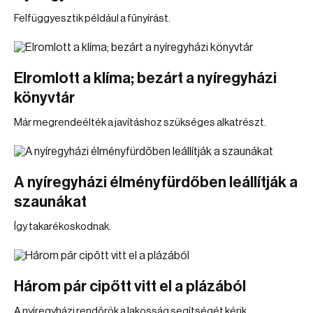
Felfüggyesztik például a fűnyírást.
Elromlott a klíma; bezárt a nyíregyházi
könyvtár
Már megrendeélték a javításhoz szükséges alkatrészt.
A nyíregyházi élményfürdőben leállítják a
szaunákat
Így takarékoskodnak.
Három pár cipőtt vitt el a plázából
A nyíregyházi rendőrök a lakosság segítségét kérik.