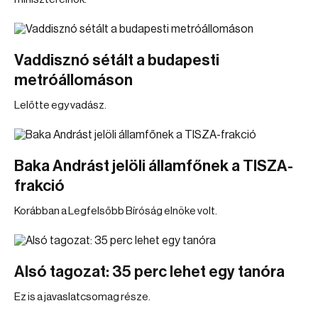
Vaddisznó sétált a budapesti
metróállomáson
Lelőtte egy vadász.
Baka Andrást jelöli államfőnek a TISZA-
frakció
Korábban a Legfelsőbb Bíróság elnöke volt.
Alsó tagozat: 35 perc lehet egy tanóra
Ez is a javaslatcsomag része.