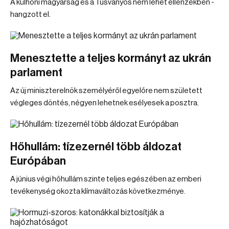
A külhoni magyarság és a Tusványos nem lehet ellenzékben -
hangzott el.
Menesztette a teljes kormányt az ukrán
parlament
Az új miniszterelnök személyéről egyelőre nem született
végleges döntés, négyen lehetnek esélyesek a posztra.
Hőhullám: tízezernél több áldozat
Európában
A június végi hőhullám szinte teljes egészében az emberi
tevékenység okozta klímaváltozás következménye.