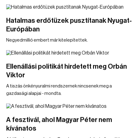
Hatalmas erdőtüzek pusztítanak Nyugat-
Európában
Negyedmillió embert már kitelepítettek.
Ellenállási politikát hirdetett meg Orbán
Viktor
A tiszás önkényuralmi rendszernek nincsenek meg a
gazdasági alapjai - mondta.
A fesztivál, ahol Magyar Péter nem
kívánatos