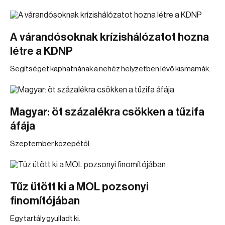
A várandósoknak krízishálózatot hozna
létre a KDNP
Segítséget kaphatnának a nehéz helyzetben lévő kismamák.
Magyar: öt százalékra csökken a tűzifa
áfája
Szeptember közepétől.
Tűz ütött ki a MOL pozsonyi
finomítójában
Egy tartály gyulladt ki.