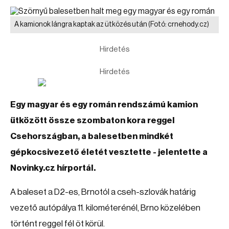
A kamionok lángra kaptak az ütközés után
(Fotó: crnehody.cz)
Hirdetés
Hirdetés
Egy magyar és egy román rendszámú kamion
ütközött össze szombaton kora reggel
Csehországban, a balesetben mindkét
gépkocsivezető életét vesztette - jelentette a
Novinky.cz hírportál.
A baleset a D2-es, Brnotól a cseh-szlovák határig
vezető autópálya 11. kilométerénél, Brno közelében
történt reggel fél öt körül.