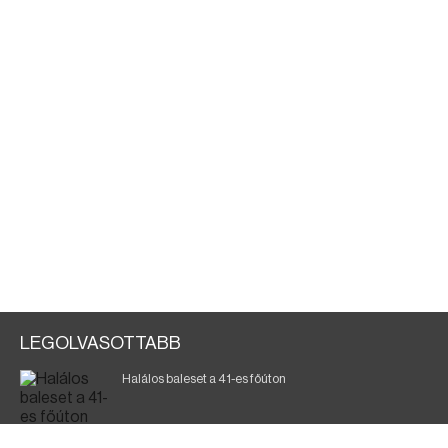
LEGOLVASOTTABB
Halálos baleset a 41-es főúton