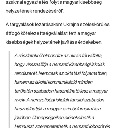
szakmai egyeztetés folyt a magyar kisebbség
helyzetének rendezéséről".
A tárgyalások lezárásaként Ukrajna széleskörű és
átfogó kötelezettségvállalást tett a magyar
kisebbségek helyzetének javítása érdekében.
A részletekről elmondta: az ukrán fél vállalta,
hogy visszaállítja a nemzeti kisebbségi iskolák
rendszerét. Nemcsak az oktatási folyamatban,
hanem az iskolai kommunikáció minden
területén szabadon használható lesz a magyar
nyelv. A nemzetiségi iskolák tanulói szabadon
használhatják a magyar szimbólumokat is a
jövőben. Ünnepségeiken elénekelhetik a
Himnuszt, szerepeltethetik a nemzeti lobogót és