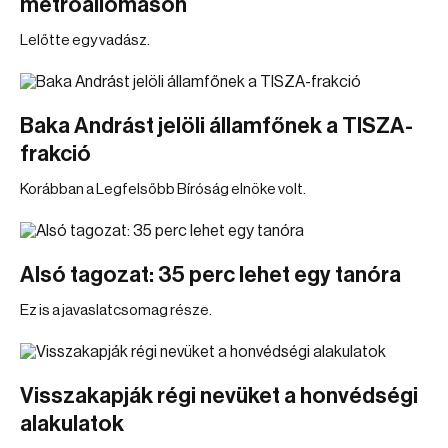
metróállomáson
Lelőtte egy vadász.
Baka Andrást jelöli államfőnek a TISZA-
frakció
Korábban a Legfelsőbb Bíróság elnöke volt.
Alsó tagozat: 35 perc lehet egy tanóra
Ez is a javaslatcsomag része.
Visszakapják régi nevüket a honvédségi
alakulatok