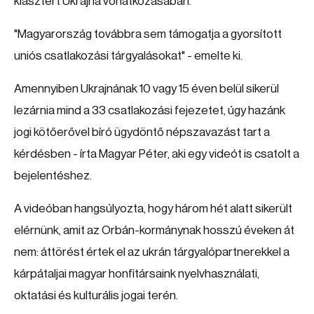
klasztert Ukrajna vonatkozásában.
"Magyarország továbbra sem támogatja a gyorsított
uniós csatlakozási tárgyalásokat" - emelte ki.
Amennyiben Ukrajnának 10 vagy 15 éven belül sikerül
lezárnia mind a 33 csatlakozási fejezetet, úgy hazánk
jogi kötőerővel bíró ügydöntő népszavazást tart a
kérdésben - írta Magyar Péter, aki egy videót is csatolt a
bejelentéshez.
A videóban hangsúlyozta, hogy három hét alatt sikerült
elérnünk, amit az Orbán-kormánynak hosszú éveken át
nem: áttörést értek el az ukrán tárgyalópartnerekkel a
kárpátaljai magyar honfitársaink nyelvhasználati,
oktatási és kulturális jogai terén.