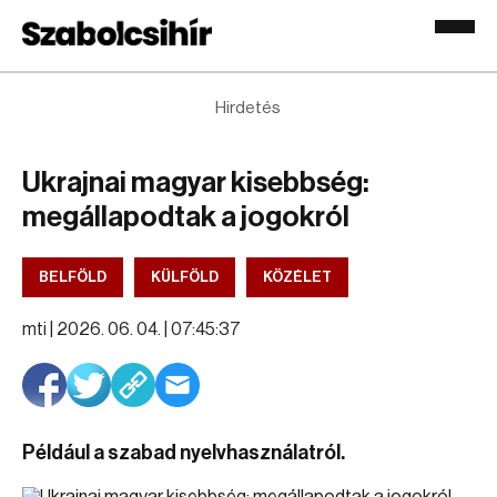
Hirdetés
Ukrajnai magyar kisebbség:
megállapodtak a jogokról
BELFÖLD
KÜLFÖLD
KÖZÉLET
mti |
2026. 06. 04. | 07:45:37
Például a szabad nyelvhasználatról.