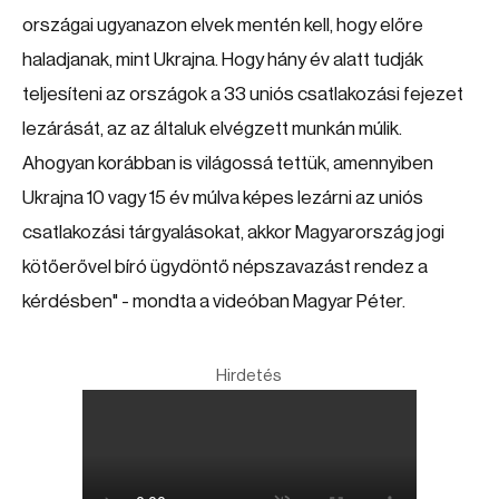
országai ugyanazon elvek mentén kell, hogy előre
haladjanak, mint Ukrajna. Hogy hány év alatt tudják
teljesíteni az országok a 33 uniós csatlakozási fejezet
lezárását, az az általuk elvégzett munkán múlik.
Ahogyan korábban is világossá tettük, amennyiben
Ukrajna 10 vagy 15 év múlva képes lezárni az uniós
csatlakozási tárgyalásokat, akkor Magyarország jogi
kötőerővel bíró ügydöntő népszavazást rendez a
kérdésben" - mondta a videóban Magyar Péter.
Hirdetés