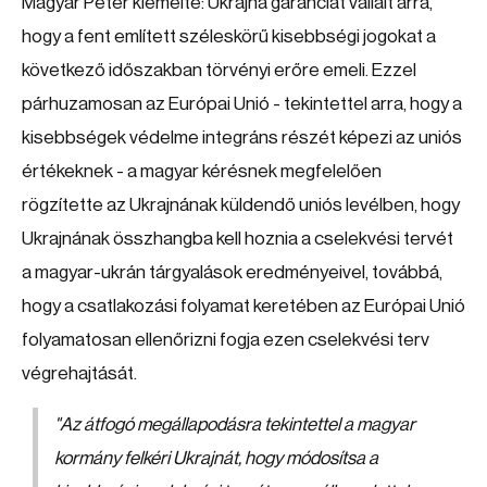
Magyar Péter kiemelte: Ukrajna garanciát vállalt arra,
hogy a fent említett széleskörű kisebbségi jogokat a
következő időszakban törvényi erőre emeli. Ezzel
párhuzamosan az Európai Unió - tekintettel arra, hogy a
kisebbségek védelme integráns részét képezi az uniós
értékeknek - a magyar kérésnek megfelelően
rögzítette az Ukrajnának küldendő uniós levélben, hogy
Ukrajnának összhangba kell hoznia a cselekvési tervét
a magyar-ukrán tárgyalások eredményeivel, továbbá,
hogy a csatlakozási folyamat keretében az Európai Unió
folyamatosan ellenőrizni fogja ezen cselekvési terv
végrehajtását.
"Az átfogó megállapodásra tekintettel a magyar
kormány felkéri Ukrajnát, hogy módosítsa a