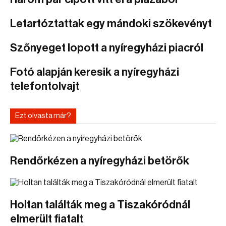
Letartóztattak egy mándoki szökevényt
Szőnyeget lopott a nyíregyházi piacról
Fotó alapján keresik a nyíregyházi
telefontolvajt
Ezt olvasta már?
Rendőrkézen a nyíregyházi betörők
Holtan találták meg a Tiszakóródnál
elmerült fiatalt