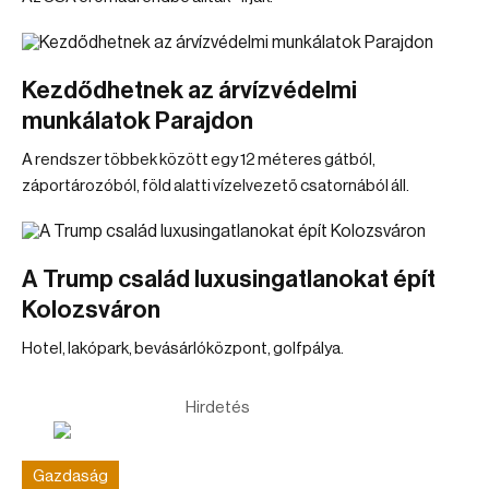
Kezdődhetnek az árvízvédelmi
munkálatok Parajdon
A rendszer többek között egy 12 méteres gátból,
záportározóból, föld alatti vízelvezető csatornából áll.
A Trump család luxusingatlanokat épít
Kolozsváron
Hotel, lakópark, bevásárlóközpont, golfpálya.
Hirdetés
Gazdaság