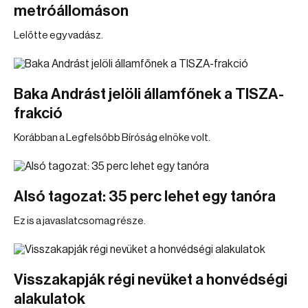
metróállomáson
Lelőtte egy vadász.
Baka Andrást jelöli államfőnek a TISZA-
frakció
Korábban a Legfelsőbb Bíróság elnöke volt.
Alsó tagozat: 35 perc lehet egy tanóra
Ez is a javaslatcsomag része.
Visszakapják régi nevüket a honvédségi
alakulatok