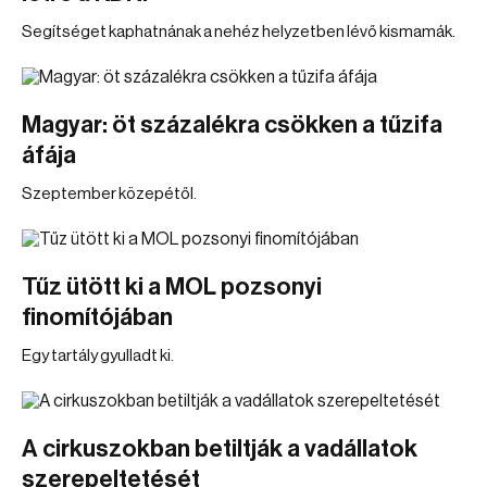
Segítséget kaphatnának a nehéz helyzetben lévő kismamák.
Magyar: öt százalékra csökken a tűzifa
áfája
Szeptember közepétől.
Tűz ütött ki a MOL pozsonyi
finomítójában
Egy tartály gyulladt ki.
A cirkuszokban betiltják a vadállatok
szerepeltetését