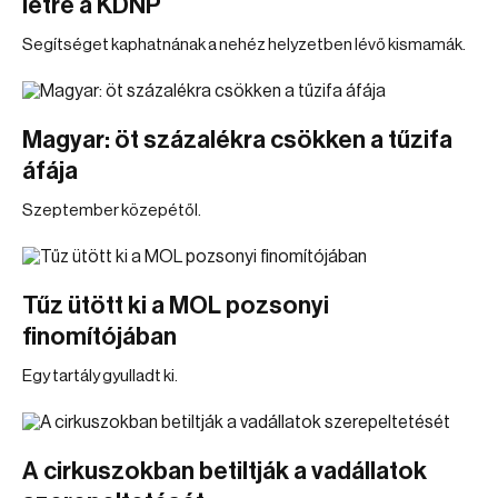
létre a KDNP
Segítséget kaphatnának a nehéz helyzetben lévő kismamák.
Magyar: öt százalékra csökken a tűzifa
áfája
Szeptember közepétől.
Tűz ütött ki a MOL pozsonyi
finomítójában
Egy tartály gyulladt ki.
A cirkuszokban betiltják a vadállatok