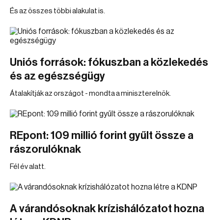
És az összes többi alakulat is.
Uniós források: fókuszban a közlekedés
és az egészségügy
Átalakítják az országot - mondta a miniszterelnök.
REpont: 109 millió forint gyűlt össze a
rászorulóknak
Fél év alatt.
A várandósoknak krízishálózatot hozna