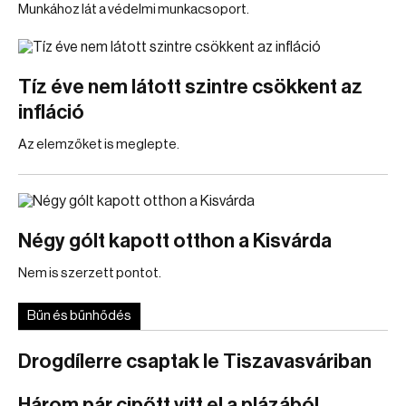
Munkához lát a védelmi munkacsoport.
Tíz éve nem látott szintre csökkent az
infláció
Az elemzőket is meglepte.
Négy gólt kapott otthon a Kisvárda
Nem is szerzett pontot.
Bűn és bűnhődés
Drogdílerre csaptak le Tiszavasváriban
Három pár cipőtt vitt el a plázából