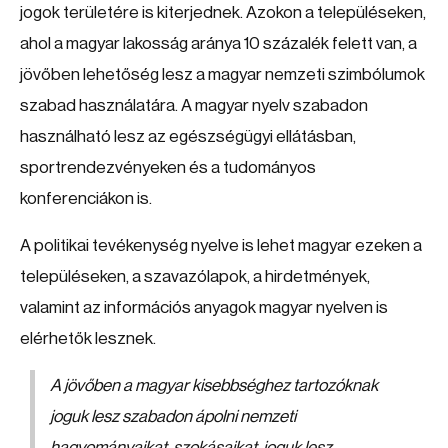
jogok területére is kiterjednek. Azokon a településeken,
ahol a magyar lakosság aránya 10 százalék felett van, a
jövőben lehetőség lesz a magyar nemzeti szimbólumok
szabad használatára. A magyar nyelv szabadon
használható lesz az egészségügyi ellátásban,
sportrendezvényeken és a tudományos
konferenciákon is.
A politikai tevékenység nyelve is lehet magyar ezeken a
településeken, a szavazólapok, a hirdetmények,
valamint az információs anyagok magyar nyelven is
elérhetők lesznek.
A jövőben a magyar kisebbséghez tartozóknak
joguk lesz szabadon ápolni nemzeti
hagyományaikat, szokásaikat, joguk lesz