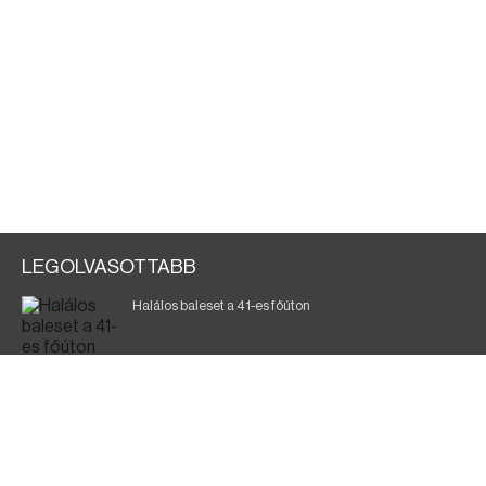
LEGOLVASOTTABB
Halálos baleset a 41-es főúton
700 megawattot spóroltak össze a magyarok