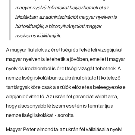
magyar nyelvű feliratokat helyezhetnek el az
iskolákban, az adminisztrációt magyar nyelven is
biztosíthatják, a bizonyítványokat magyar
nyelven is kiállíthatják.
A magyar fiatalok az érettségi és felvételi vizsgájukat
magyar nyelven is letehetik a jövőben, emellett magyar
nyelv és irodalomból is érettségi vizsgát tehetnek. A
nemzetiségi iskolákban az ukránul oktatott kötelező
tantárgyak köre csak a szülők előzetes beleegyezése
alapján bővíthető. Az ukrán fél garanciát vállalt arra,
hogy alacsonyabb létszám esetén is fenntartja a
nemzetiségi iskolákat - sorolta.
Magyar Péter elmondta: az ukrán fél vállalásai a nyelvi