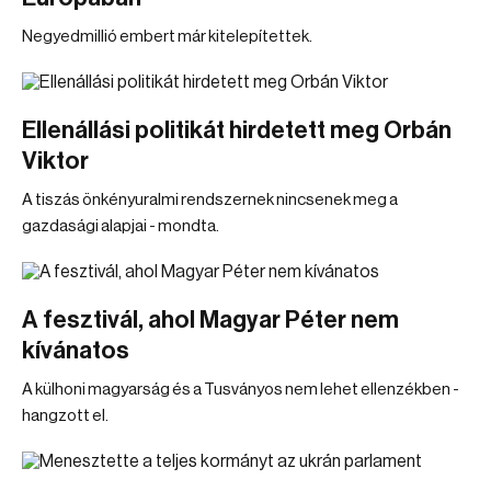
Negyedmillió embert már kitelepítettek.
Ellenállási politikát hirdetett meg Orbán
Viktor
A tiszás önkényuralmi rendszernek nincsenek meg a
gazdasági alapjai - mondta.
A fesztivál, ahol Magyar Péter nem
kívánatos
A külhoni magyarság és a Tusványos nem lehet ellenzékben -
hangzott el.