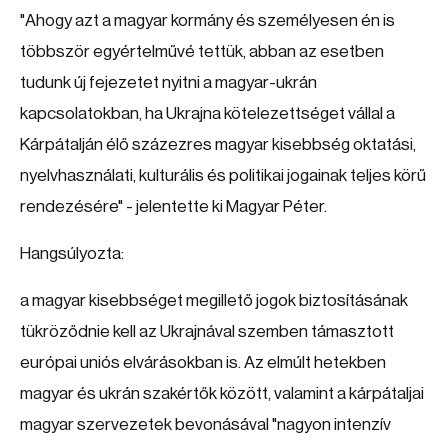
"Ahogy azt a magyar kormány és személyesen én is
többször egyértelművé tettük, abban az esetben
tudunk új fejezetet nyitni a magyar-ukrán
kapcsolatokban, ha Ukrajna kötelezettséget vállal a
Kárpátalján élő százezres magyar kisebbség oktatási,
nyelvhasználati, kulturális és politikai jogainak teljes körű
rendezésére" - jelentette ki Magyar Péter.
Hangsúlyozta:
a magyar kisebbséget megillető jogok biztosításának
tükröződnie kell az Ukrajnával szemben támasztott
európai uniós elvárásokban is. Az elmúlt hetekben
magyar és ukrán szakértők között, valamint a kárpátaljai
magyar szervezetek bevonásával "nagyon intenzív