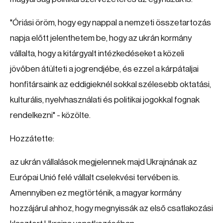
"Óriási öröm, hogy egy nappal a nemzeti összetartozás
napja előtt jelenthetem be, hogy az ukrán kormány
vállalta, hogy a kitárgyalt intézkedéseket a közeli
jövőben átülteti a jogrendjébe, és ezzel a kárpátaljai
honfitársaink az eddigieknél sokkal szélesebb oktatási,
kulturális, nyelvhasználati és politikai jogokkal fognak
rendelkezni" - közölte.
Hozzátette:
az ukrán vállalások megjelennek majd Ukrajnának az
Európai Unió felé vállalt cselekvési tervében is.
Amennyiben ez megtörténik, a magyar kormány
hozzájárul ahhoz, hogy megnyissák az első csatlakozási