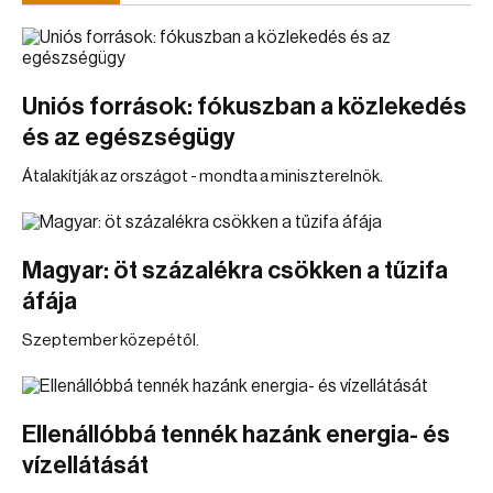
Uniós források: fókuszban a közlekedés
és az egészségügy
Átalakítják az országot - mondta a miniszterelnök.
Magyar: öt százalékra csökken a tűzifa
áfája
Szeptember közepétől.
Ellenállóbbá tennék hazánk energia- és
vízellátását