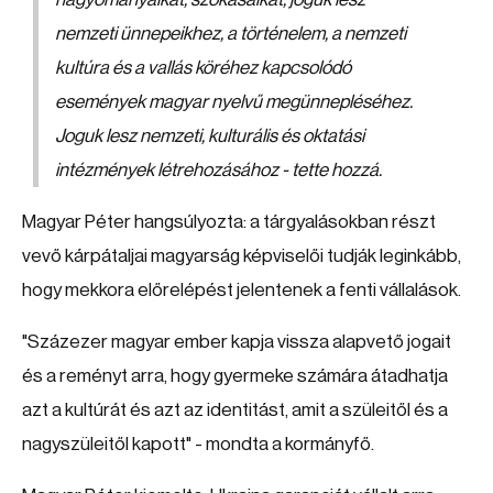
nemzeti ünnepeikhez, a történelem, a nemzeti
kultúra és a vallás köréhez kapcsolódó
események magyar nyelvű megünnepléséhez.
Joguk lesz nemzeti, kulturális és oktatási
intézmények létrehozásához - tette hozzá.
Magyar Péter hangsúlyozta: a tárgyalásokban részt
vevő kárpátaljai magyarság képviselői tudják leginkább,
hogy mekkora előrelépést jelentenek a fenti vállalások.
"Százezer magyar ember kapja vissza alapvető jogait
és a reményt arra, hogy gyermeke számára átadhatja
azt a kultúrát és azt az identitást, amit a szüleitől és a
nagyszüleitől kapott" - mondta a kormányfő.