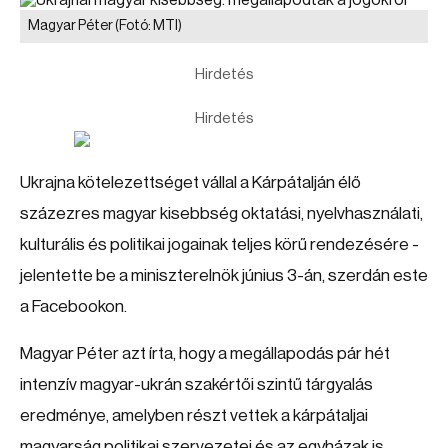
Magyar Péter
(Fotó: MTI)
Hirdetés
Hirdetés
Ukrajna kötelezettséget vállal a Kárpátalján élő
százezres magyar kisebbség oktatási, nyelvhasználati,
kulturális és politikai jogainak teljes körű rendezésére -
jelentette be a miniszterelnök június 3-án, szerdán este
a Facebookon.
Magyar Péter azt írta, hogy a megállapodás pár hét
intenzív magyar-ukrán szakértői szintű tárgyalás
eredménye, amelyben részt vettek a kárpátaljai
magyarság politikai szervezetei és az egyházak is.