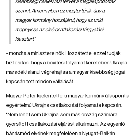
kisebbségi cselekvési tervét a megállapodottak
szerint. Amennyiben ez megtörténik, úgy a
magyar kormány hozzájárul, hogy az unió
megnyissa az első csatlakozási tárgyalási
klasztert"
- mondta a miniszterelnök. Hozzátette: ezzel tudják
biztosítani, hogy a bővítési folyamat keretében Ukrajna
maradéktalanul végrehajtsa a magyar kisebbség jogai
kapcsán tett minden vállalását.
Magyar Péter kijelentette: a magyar kormány álláspontja
egyértelmű Ukrajna csatlakozási folyamata kapcsán.
"Nem lehet sem Ukrajna, sem más ország számára
gyorsított csatlakozási eljárást alkalmazni. Az egyenlő
bánásmód elvének megfelelően a Nyugat-Balkán