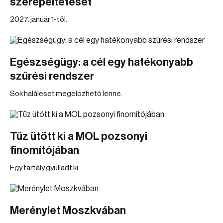
szerepeltetését
2027. január 1-től.
Egészségügy: a cél egy hatékonyabb
szűrési rendszer
Sok haláleset megelőzhető lenne.
Tűz ütött ki a MOL pozsonyi
finomítójában
Egy tartály gyulladt ki.
Merénylet Moszkvában