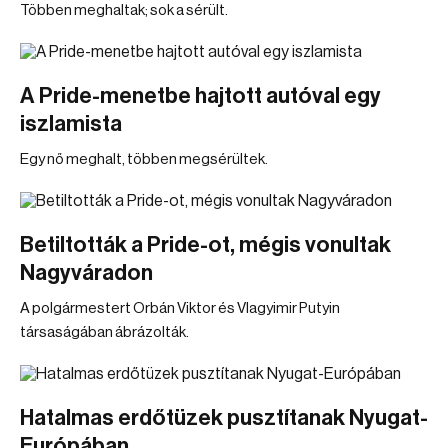
Többen meghaltak; sok a sérült.
A Pride-menetbe hajtott autóval egy
iszlamista
Egy nő meghalt, többen megsérültek.
Betiltották a Pride-ot, mégis vonultak
Nagyváradon
A polgármestert Orbán Viktor és Vlagyimir Putyin
társaságában ábrázolták.
Hatalmas erdőtüzek pusztítanak Nyugat-
Európában