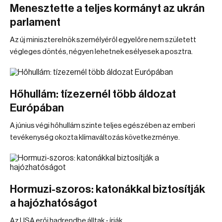
Menesztette a teljes kormányt az ukrán
parlament
Az új miniszterelnök személyéről egyelőre nem született
végleges döntés, négyen lehetnek esélyesek a posztra.
Hőhullám: tízezernél több áldozat
Európában
A június végi hőhullám szinte teljes egészében az emberi
tevékenység okozta klímaváltozás következménye.
Hormuzi-szoros: katonákkal biztosítják
a hajózhatóságot
Az USA erői hadrendbe álltak - írják.