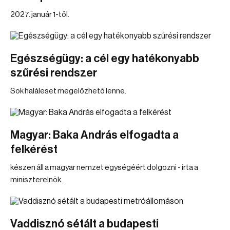
2027. január 1-től.
Egészségügy: a cél egy hatékonyabb
szűrési rendszer
Sok haláleset megelőzhető lenne.
Magyar: Baka András elfogadta a
felkérést
készen áll a magyar nemzet egységéért dolgozni - írta a
miniszterelnök.
Vaddisznó sétált a budapesti