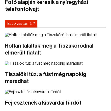
Fotó alapján keresik a nyíregyházi
telefontolvajt
Ezt olvasta már?
Holtan találták meg a Tiszakóródnál
elmerült fiatalt
Tiszalöki tűz: a füst még napokig
maradhat
Fejlesztenék a kisvárdai fürdőt