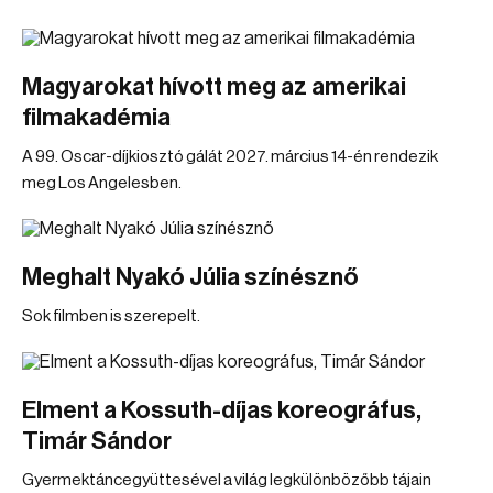
Magyarokat hívott meg az amerikai
filmakadémia
A 99. Oscar-díjkiosztó gálát 2027. március 14-én rendezik
meg Los Angelesben.
Meghalt Nyakó Júlia színésznő
Sok filmben is szerepelt.
Elment a Kossuth-díjas koreográfus,
Timár Sándor
Gyermektáncegyüttesével a világ legkülönbözőbb tájain