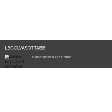
LEGOLVASOTTABB
Halálos baleset a 41-es főúton
Gyász: elhunyt az olaszok legendás labdarúgója
Magyar Péter: ülésezett a Kormányzati Védelmi
Munkacsoport