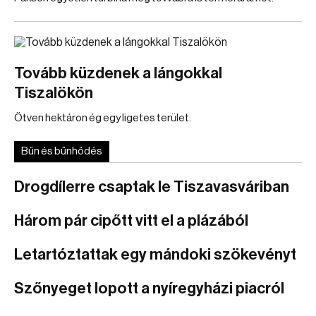
Tovább küzdenek a lángokkal
Tiszalökön
Ötven hektáron ég egy ligetes terület.
Bűn és bűnhődés
Drogdílerre csaptak le Tiszavasváriban
Három pár cipőtt vitt el a plázából
Letartóztattak egy mándoki szökevényt
Szőnyeget lopott a nyíregyházi piacról