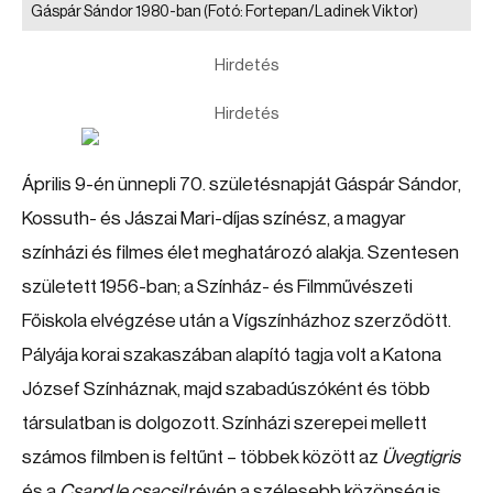
Gáspár Sándor 1980-ban
(Fotó: Fortepan/Ladinek Viktor)
Hirdetés
Hirdetés
Április 9-én ünnepli 70. születésnapját Gáspár Sándor,
Kossuth- és Jászai Mari-díjas színész, a magyar
színházi és filmes élet meghatározó alakja. Szentesen
született 1956-ban; a Színház- és Filmművészeti
Főiskola elvégzése után a Vígszínházhoz szerződött.
Pályája korai szakaszában alapító tagja volt a Katona
József Színháznak, majd szabadúszóként és több
társulatban is dolgozott. Színházi szerepei mellett
számos filmben is feltűnt – többek között az
Üvegtigris
és a
Csapd le csacsi!
révén a szélesebb közönség is