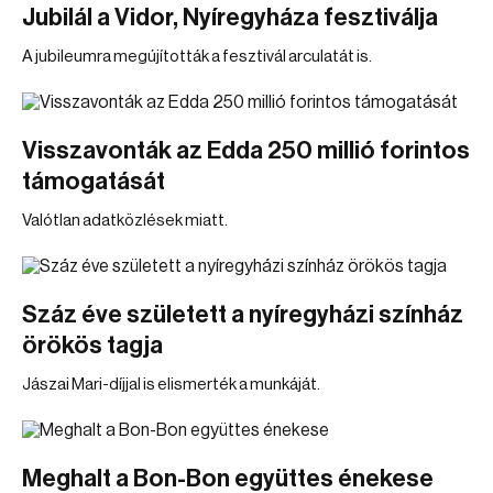
Jubilál a Vidor, Nyíregyháza fesztiválja
A jubileumra megújították a fesztivál arculatát is.
Visszavonták az Edda 250 millió forintos
támogatását
Valótlan adatközlések miatt.
Száz éve született a nyíregyházi színház
örökös tagja
Jászai Mari-díjjal is elismerték a munkáját.
Meghalt a Bon-Bon együttes énekese