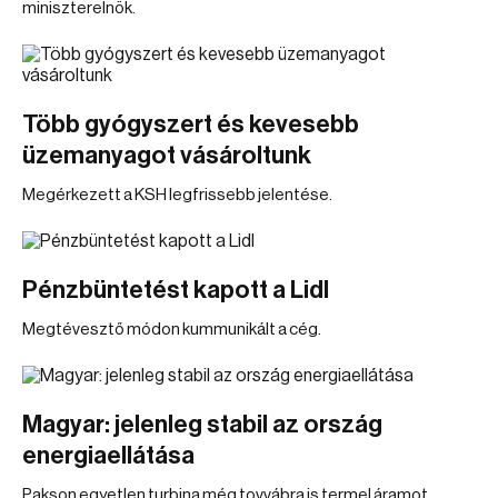
miniszterelnök.
Több gyógyszert és kevesebb
üzemanyagot vásároltunk
Megérkezett a KSH legfrissebb jelentése.
Pénzbüntetést kapott a Lidl
Megtévesztő módon kummunikált a cég.
Magyar: jelenleg stabil az ország
energiaellátása
Pakson egyetlen turbina még tovvábra is termel áramot.