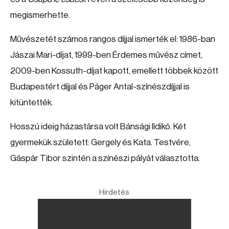
megismerhette.
Művészetét számos rangos díjjal ismerték el: 1986-ban
Jászai Mari-díjat, 1999-ben Érdemes művész címet,
2009-ben Kossuth-díjat kapott, emellett többek között
Budapestért díjjal és Páger Antal-színészdíjjal is
kitüntették.
Hosszú ideig házastársa volt Bánsági Ildikó. Két
gyermekük született: Gergely és Kata. Testvére,
Gáspár Tibor szintén a színészi pályát választotta.
Hirdetés