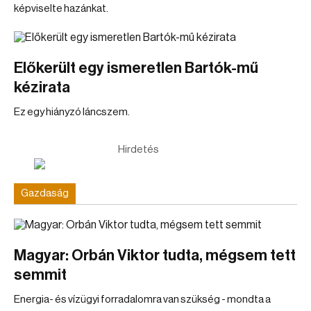
képviselte hazánkat.
Előkerült egy ismeretlen Bartók-mű
kézirata
Ez egy hiányzó láncszem.
Hirdetés
Gazdaság
Magyar: Orbán Viktor tudta, mégsem tett
semmit
Energia- és vízügyi forradalomra van szükség - mondta a