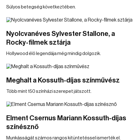
Súlyos betegség következtében.
Nyolcvanéves Sylvester Stallone, a
Rocky-filmek sztárja
Hollywood élő legendája még mindig dolgozik.
Meghalt a Kossuth-díjas színművész
Több mint 150 színházi szerepet játszott.
Elment Csernus Mariann Kossuth-díjas
színésznő
Munkásságát számos rangos kitüntetéssel ismerték el.