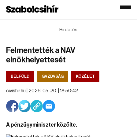
Hirdetés
Felmentették a NAV
elnökhelyettesét
BELFÖLD
GAZDASÁG
KÖZÉLET
civishir.hu |
2026. 05. 20. | 18:50:42
A pénzügyminiszter közölte.