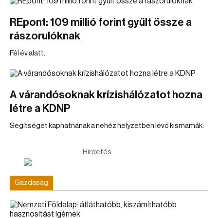
REpont: 109 millió forint gyűlt össze a
rászorulóknak
Fél év alatt.
A várandósoknak krízishálózatot hozna
létre a KDNP
Segítséget kaphatnának a nehéz helyzetben lévő kismamák.
Hirdetés
Gazdaság