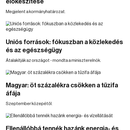
előkészítése
Megjelent a kormányhatározat.
Uniós források: fókuszban a közlekedés
és az egészségügy
Átalakítják az országot - mondta a miniszterelnök.
Magyar: öt százalékra csökken a tűzifa
áfája
Szeptember közepétől.
Ellenállóbbá tennék hazánk energia- és