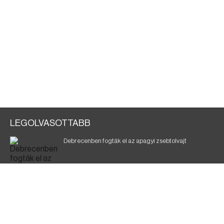
LEGOLVASOTTABB
Debrecenben fogták el az apagyi zsebtolvajt
Halálos baleset a 41-es főúton