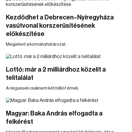
Kezdődhet a Debrecen–Nyíregyháza
vasútvonal korszerűsítésének
előkészítése
Megjelent a kormányhatározat.
Lottó: már a 2 milliárdhoz közelít a
telitalálat
A négyesek csaknem kétmilliót érnek.
Magyar: Baka András elfogadta a
felkérést