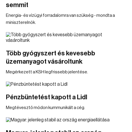
semmit
Energia- és vízügyi forradalomra van szükség - mondta a
miniszterelnök.
Több gyógyszert és kevesebb
üzemanyagot vásároltunk
Megérkezett a KSH legfrissebb jelentése.
Pénzbüntetést kapott a Lidl
Megtévesztő módon kummunikált a cég.