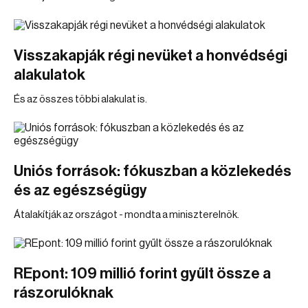
Visszakapják régi nevüket a honvédségi
alakulatok
És az összes többi alakulat is.
Uniós források: fókuszban a közlekedés
és az egészségügy
Átalakítják az országot - mondta a miniszterelnök.
REpont: 109 millió forint gyűlt össze a
rászorulóknak