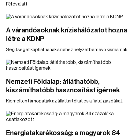
Fél év alatt.
A várandósoknak krízishálózatot hozna
létre a KDNP
Segítséget kaphatnának a nehéz helyzetben lévő kismamák.
Nemzeti Földalap: átláthatóbb,
kiszámíthatóbb hasznosítást ígérnek
Kiemelten támogatják az állattartókat és a fiatal gazdákat.
Energiatakarékosság: a magyarok 84