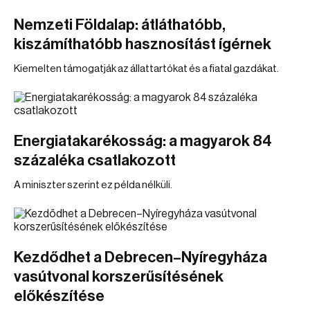
Nemzeti Földalap: átláthatóbb,
kiszámíthatóbb hasznosítást ígérnek
Kiemelten támogatják az állattartókat és a fiatal gazdákat.
Energiatakarékosság: a magyarok 84
százaléka csatlakozott
A miniszter szerint ez példa nélküli.
Kezdődhet a Debrecen–Nyíregyháza
vasútvonal korszerűsítésének
előkészítése