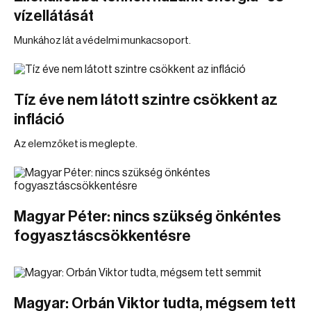
vízellátását
Munkához lát a védelmi munkacsoport.
Tíz éve nem látott szintre csökkent az
infláció
Az elemzőket is meglepte.
Magyar Péter: nincs szükség önkéntes
fogyasztáscsökkentésre
Magyar: Orbán Viktor tudta, mégsem tett