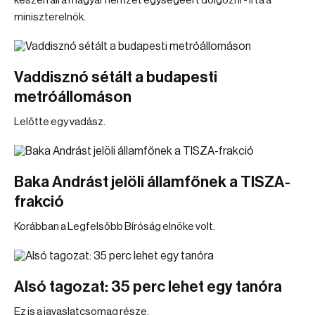
készen áll a magyar nemzet egységéért dolgozni - írta a
miniszterelnök.
Vaddisznó sétált a budapesti
metróállomáson
Lelőtte egy vadász.
Baka Andrást jelöli államfőnek a TISZA-
frakció
Korábban a Legfelsőbb Bíróság elnöke volt.
Alsó tagozat: 35 perc lehet egy tanóra
Ez is a javaslatcsomag része.