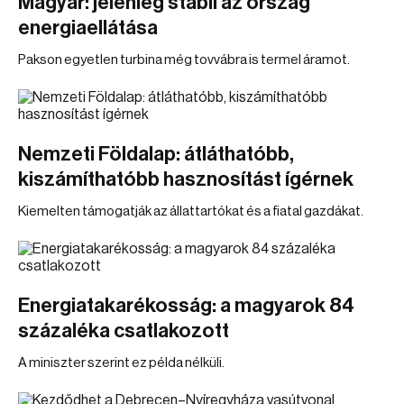
Magyar: jelenleg stabil az ország
energiaellátása
Pakson egyetlen turbina még tovvábra is termel áramot.
Nemzeti Földalap: átláthatóbb,
kiszámíthatóbb hasznosítást ígérnek
Kiemelten támogatják az állattartókat és a fiatal gazdákat.
Energiatakarékosság: a magyarok 84
százaléka csatlakozott
A miniszter szerint ez példa nélküli.