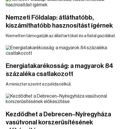
Nemzeti Földalap: átláthatóbb,
kiszámíthatóbb hasznosítást ígérnek
Kiemelten támogatják az állattartókat és a fiatal gazdákat.
Energiatakarékosság: a magyarok 84
százaléka csatlakozott
A miniszter szerint ez példa nélküli.
Kezdődhet a Debrecen–Nyíregyháza
vasútvonal korszerűsítésének