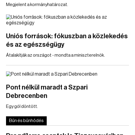
Megjelent a kormányhatározat.
Uniós források: fókuszban a közlekedés
és az egészségügy
Átalakítják az országot - mondta a miniszterelnök.
Pont nélkül maradt a Szpari
Debrecenben
Egy gól döntött.
Bűn és bűnhődés