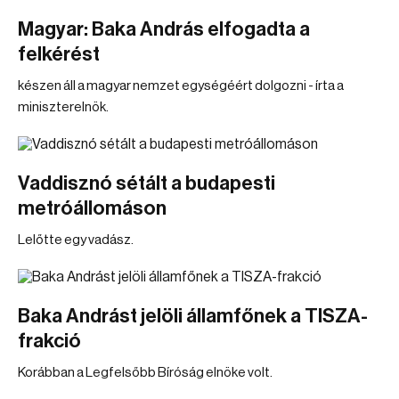
Magyar: Baka András elfogadta a
felkérést
készen áll a magyar nemzet egységéért dolgozni - írta a
miniszterelnök.
Vaddisznó sétált a budapesti
metróállomáson
Lelőtte egy vadász.
Baka Andrást jelöli államfőnek a TISZA-
frakció
Korábban a Legfelsőbb Bíróság elnöke volt.