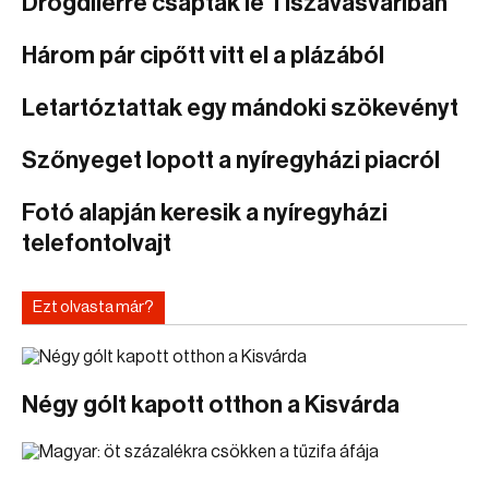
Drogdílerre csaptak le Tiszavasváriban
Három pár cipőtt vitt el a plázából
Letartóztattak egy mándoki szökevényt
Szőnyeget lopott a nyíregyházi piacról
Fotó alapján keresik a nyíregyházi
telefontolvajt
Ezt olvasta már?
Négy gólt kapott otthon a Kisvárda