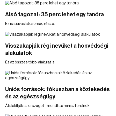
Alsó tagozat: 35 perc lehet egy tanóra
Ez is a javaslatcsomag része.
Visszakapják régi nevüket a honvédségi
alakulatok
És az összes többi alakulat is.
Uniós források: fókuszban a közlekedés
és az egészségügy
Átalakítják az országot - mondta a miniszterelnök.