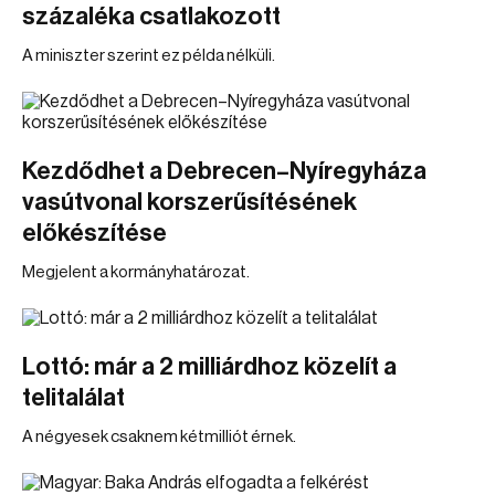
százaléka csatlakozott
A miniszter szerint ez példa nélküli.
Kezdődhet a Debrecen–Nyíregyháza
vasútvonal korszerűsítésének
előkészítése
Megjelent a kormányhatározat.
Lottó: már a 2 milliárdhoz közelít a
telitalálat
A négyesek csaknem kétmilliót érnek.