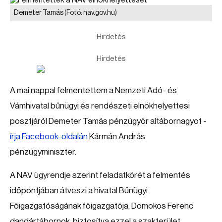
Demeter Tamás
(Fotó: nav.gov.hu)
Hirdetés
Hirdetés
A mai nappal felmentettem a Nemzeti Adó- és
Vámhivatal bűnügyi és rendészeti elnökhelyettesi
posztjáról Demeter Tamás pénzügyőr altábornagyot -
írja Facebook-oldalán
Kármán András
pénzügyminiszter.
A NAV ügyrendje szerint feladatkörét a felmentés
időpontjában átveszi a hivatal Bűnügyi
Főigazgatóságának főigazgatója, Domokos Ferenc
dandártábornok, biztosítva ezzel a szakterület