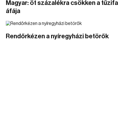
Magyar: öt százalékra csökken a tűzifa
áfája
Rendőrkézen a nyíregyházi betörők