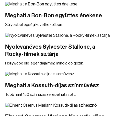
Meghalt a Bon-Bon együttes énekese
Súlyos betegség következtében.
Nyolcvanéves Sylvester Stallone, a
Rocky-filmek sztárja
Hollywood élő legendája még mindig dolgozik.
Meghalt a Kossuth-díjas színművész
Több mint 150 színházi szerepet játszott.