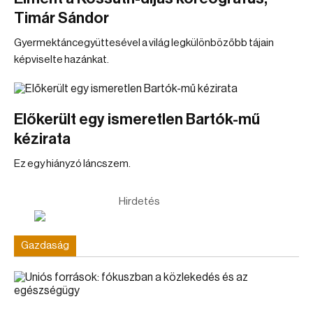
Timár Sándor
Gyermektáncegyüttesével a világ legkülönbözőbb tájain
képviselte hazánkat.
Előkerült egy ismeretlen Bartók-mű
kézirata
Ez egy hiányzó láncszem.
Hirdetés
Gazdaság