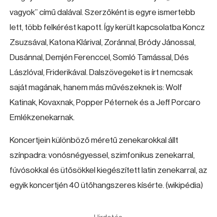
vagyok” című dalával. Szerzőként is egyre ismertebb
lett, több felkérést kapott. Így került kapcsolatba Koncz
Zsuzsával, Katona Klárival, Zoránnal, Bródy Jánossal,
Dusánnal, Demjén Ferenccel, Somló Tamással, Dés
Lászlóval, Friderikával. Dalszövegeket is írt nemcsak
saját magának, hanem más művészeknek is: Wolf
Katinak, Kovaxnak, Popper Péternek és a Jeff Porcaro
Emlékzenekarnak.
Koncertjein különböző méretű zenekarokkal állt
színpadra: vonósnégyessel, szimfonikus zenekarral,
fúvósokkal és ütősökkel kiegészített latin zenekarral, az
egyik koncertjén 40 ütőhangszeres kísérte. (wikipédia)