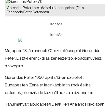
Gerendás Péter kerek évfordulót ünnepelhet
(Fotó:
Facebook/Peter Gerendas)
Hirdetés
Hirdetés
Ma, április 13-án ünnepli 70. születésnapját Gerendás
Péter, Liszt-Ferenc-díjas zeneszerző, előadóművész,
szövegíró.
Gerendás Péter 1956. április 13-án született
Budapesten. Zenéjét leginkább latin, rock és lírai
dallamok jellemzik, de közel áll hozzá a dzsessz is.
Tanulmányait a budapesti Deák Téri Általános Iskolában