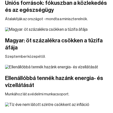
Uniós források: fókuszban a közlekedés
és az egészségügy
Átalakítják az országot - mondta a miniszterelnök.
Magyar: öt százalékra csökken a tűzifa
áfája
Szeptember közepétől.
Ellenállóbbá tennék hazánk energia- és
vízellátását
Munkához lát a védelmi munkacsoport.