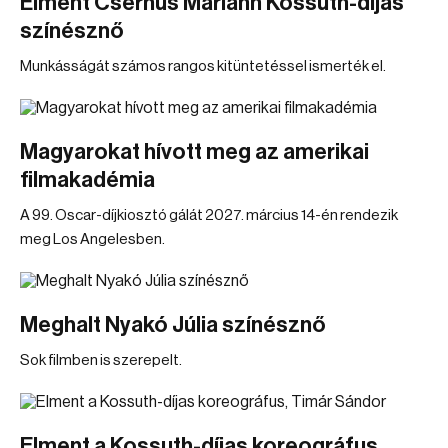
Elment Csernus Mariann Kossuth-díjas
színésznő
Munkásságát számos rangos kitüntetéssel ismerték el.
Magyarokat hívott meg az amerikai
filmakadémia
A 99. Oscar-díjkiosztó gálát 2027. március 14-én rendezik
meg Los Angelesben.
Meghalt Nyakó Júlia színésznő
Sok filmben is szerepelt.
Elment a Kossuth-díjas koreográfus,