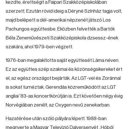
kezdte, érettségit a Faipari Szakközépiskolában
szerzett. Ezután rövid ideig a Déryné Színház tagja volt,
majd belépett a dél-amerikai népzenét játszó Los
Pachungos együttesbe. Eközben felvették a Bartók
Béla Zeneművészeti Szakközépiskola dzsessz-ének
szakára, ahol 1979-ben végzett.
1976-ban megalakította saját együttesét Láma néven.
Ez az együttes szép szakmai és közönségsikereket ért
el, az egész országot bejárták. Az LGT-vel és Zoránnal
is sokat turnéztak. Gerendás közreműködött az LGT
angliai '83-as koncertkörútján is. Ezt követően négy évig
Norvégiában zenélt, az Oxygen nevű zenekarban.
Hazatérése után szóló pályára lépett. 1988-ban
megnyerte a Magyar Televízió Dalversenyét „Hóból