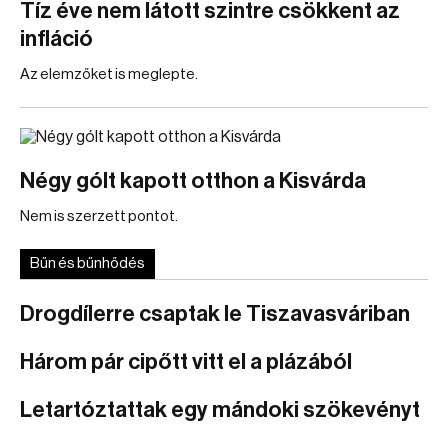
Tíz éve nem látott szintre csökkent az
infláció
Az elemzőket is meglepte.
Négy gólt kapott otthon a Kisvárda
Nem is szerzett pontot.
Bűn és bűnhődés
Drogdílerre csaptak le Tiszavasváriban
Három pár cipőtt vitt el a plázából
Letartóztattak egy mándoki szökevényt