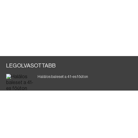
LEGOLVASOTTABB
Halálos baleset a 41-es főúton
700 megawattot spóroltak össze a magyarok
Fák égnek Tyukod és Nagyecsed között