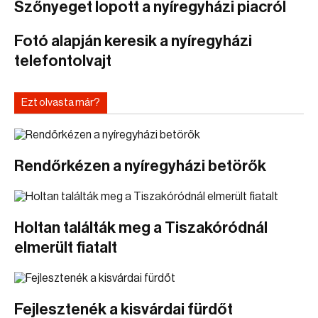
Szőnyeget lopott a nyíregyházi piacról
Fotó alapján keresik a nyíregyházi
telefontolvajt
Ezt olvasta már?
Rendőrkézen a nyíregyházi betörők
Holtan találták meg a Tiszakóródnál
elmerült fiatalt
Fejlesztenék a kisvárdai fürdőt