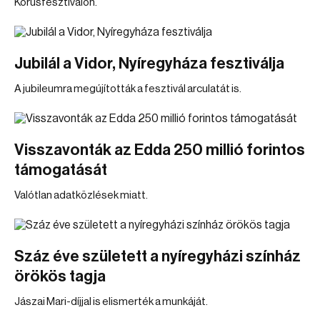
Kórusfesztiválon.
Jubilál a Vidor, Nyíregyháza fesztiválja
A jubileumra megújították a fesztivál arculatát is.
Visszavonták az Edda 250 millió forintos
támogatását
Valótlan adatközlések miatt.
Száz éve született a nyíregyházi színház
örökös tagja
Jászai Mari-díjjal is elismerték a munkáját.