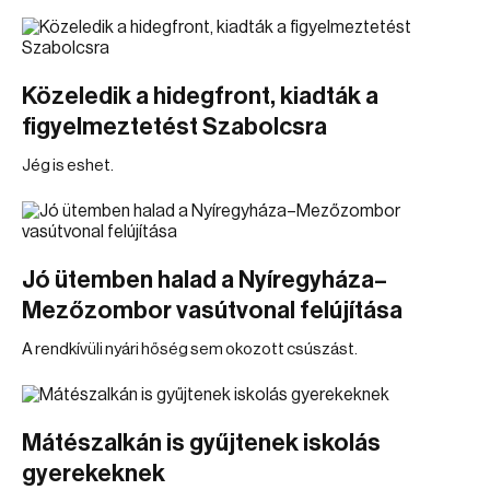
Közeledik a hidegfront, kiadták a
figyelmeztetést Szabolcsra
Jég is eshet.
Jó ütemben halad a Nyíregyháza–
Mezőzombor vasútvonal felújítása
A rendkívüli nyári hőség sem okozott csúszást.
Mátészalkán is gyűjtenek iskolás
gyerekeknek