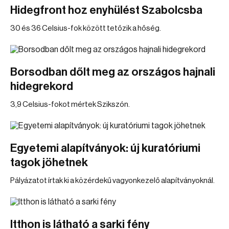
Hidegfront hoz enyhülést Szabolcsba
30 és 36 Celsius-fok között tetőzik a hőség.
Borsodban dőlt meg az országos hajnali
hidegrekord
3,9 Celsius-fokot mértek Szikszón.
Egyetemi alapítványok: új kuratóriumi
tagok jöhetnek
Pályázatot írtak ki a közérdekű vagyonkezelő alapítványoknál.
Itthon is látható a sarki fény