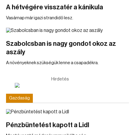
A hétvégére visszatér a kánikula
Vasárnap már igazi strandidő lesz.
Szabolcsban is nagy gondot okoz az
aszály
A növényeknek szükségük lenne a csapadékra.
Hirdetés
Gazdaság
Pénzbüntetést kapott a Lidl