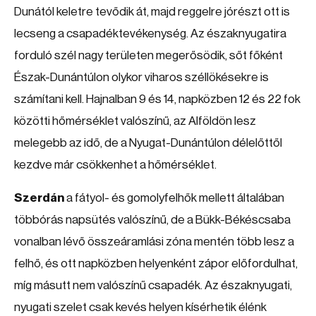
Dunától keletre tevődik át, majd reggelre jórészt ott is
lecseng a csapadéktevékenység. Az északnyugatira
forduló szél nagy területen megerősödik, sőt főként
Észak-Dunántúlon olykor viharos széllökésekre is
számítani kell. Hajnalban 9 és 14, napközben 12 és 22 fok
közötti hőmérséklet valószínű, az Alföldön lesz
melegebb az idő, de a Nyugat-Dunántúlon délelőttől
kezdve már csökkenhet a hőmérséklet.
Szerdán
a fátyol- és gomolyfelhők mellett általában
többórás napsütés valószínű, de a Bükk-Békéscsaba
vonalban lévő összeáramlási zóna mentén több lesz a
felhő, és ott napközben helyenként zápor előfordulhat,
míg másutt nem valószínű csapadék. Az északnyugati,
nyugati szelet csak kevés helyen kísérhetik élénk