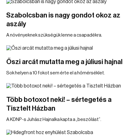
Szabolcsban is nagy gondot okoz az
aszály
A növényeknek szükségük lenne a csapadékra.
Őszi arcát mutatta meg a júliusi hajnal
Sok helyen a 10 fokot sem érte el a hőmérséklet.
Több botoxot neki! – sértegetés a
Tisztelt Házban
A KDNP-s Juhász Hajnalka kapta a „beszólást”.