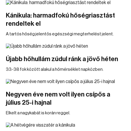
Kánikula: harmadfokú hőségriasztást
rendeltek el
A tartós hőség jelentős egészségi megterhelést jelent.
Újabb hőhullám zúdul ránk a jövő héten
33-38 fok között alakul a hőmérséklet napközben.
Negyven éve nem volt ilyen csípős a
július 25-i hajnal
Elkelt a nagykabát is korán reggel.