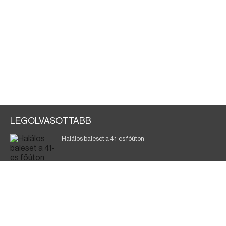
LEGOLVASOTTABB
Halálos baleset a 41-es főúton
Gyász: elhunyt az olaszok legendás labdarúgója
Magyar Péter: ülésezett a Kormányzati Védelmi