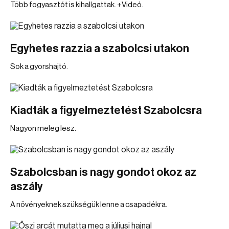
Több fogyasztót is kihallgattak. +Videó.
Egyhetes razzia a szabolcsi utakon
Sok a gyorshajtó.
Kiadták a figyelmeztetést Szabolcsra
Nagyon meleg lesz.
Szabolcsban is nagy gondot okoz az
aszály
A növényeknek szükségük lenne a csapadékra.