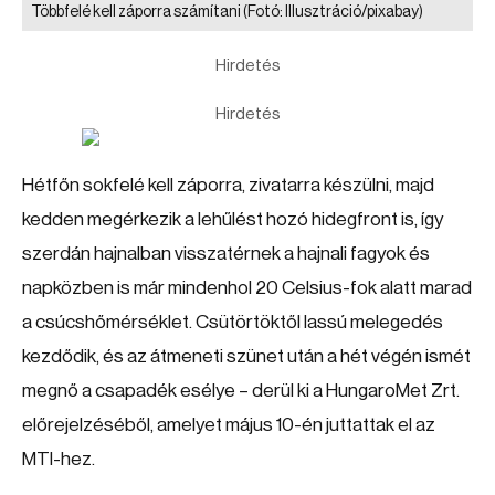
Többfelé kell záporra számítani
(Fotó: Illusztráció/pixabay)
Hirdetés
Hirdetés
Hétfőn sokfelé kell záporra, zivatarra készülni, majd
kedden megérkezik a lehűlést hozó hidegfront is, így
szerdán hajnalban visszatérnek a hajnali fagyok és
napközben is már mindenhol 20 Celsius-fok alatt marad
a csúcshőmérséklet. Csütörtöktől lassú melegedés
kezdődik, és az átmeneti szünet után a hét végén ismét
megnő a csapadék esélye – derül ki a HungaroMet Zrt.
előrejelzéséből, amelyet május 10-én juttattak el az
MTI-hez.