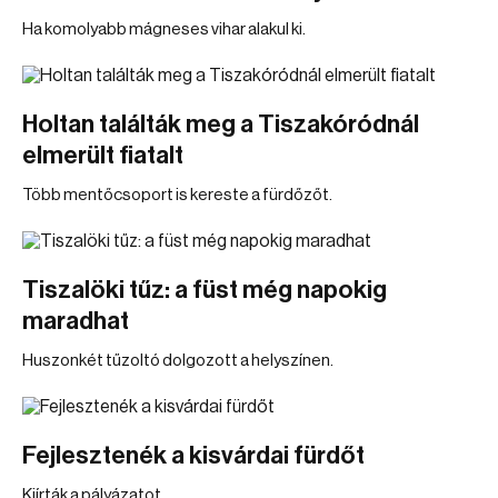
Ha komolyabb mágneses vihar alakul ki.
Holtan találták meg a Tiszakóródnál
elmerült fiatalt
Több mentőcsoport is kereste a fürdőzőt.
Tiszalöki tűz: a füst még napokig
maradhat
Huszonkét tűzoltó dolgozott a helyszínen.
Fejlesztenék a kisvárdai fürdőt
Kiírták a pályázatot.