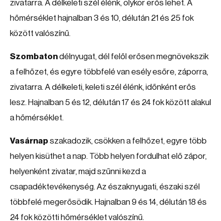
zivatarra. A délkeleti szél élénk, olykor erős lehet. A
hőmérséklet hajnalban 3 és 10, délután 21 és 25 fok
között valószínű.
Szombaton
délnyugat, dél felől erősen megnövekszik
a felhőzet, és egyre többfelé van esély esőre, záporra,
zivatarra. A délkeleti, keleti szél élénk, időnként erős
lesz. Hajnalban 5 és 12, délután 17 és 24 fok között alakul
a hőmérséklet.
Vasárnap
szakadozik, csökken a felhőzet, egyre több
helyen kisüthet a nap. Több helyen fordulhat elő zápor,
helyenként zivatar, majd szűnni kezd a
csapadéktevékenység. Az északnyugati, északi szél
többfelé megerősödik. Hajnalban 9 és 14, délután 18 és
24 fok közötti hőmérséklet valószínű.