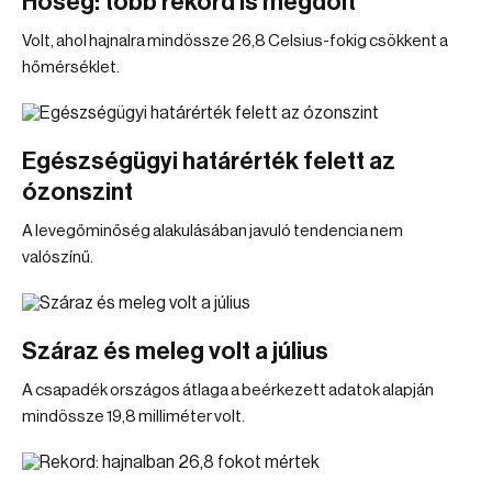
Hőség: több rekord is megdőlt
Volt, ahol hajnalra mindössze 26,8 Celsius-fokig csökkent a
hőmérséklet.
Egészségügyi határérték felett az
ózonszint
A levegőminőség alakulásában javuló tendencia nem
valószínű.
Száraz és meleg volt a július
A csapadék országos átlaga a beérkezett adatok alapján
mindössze 19,8 milliméter volt.