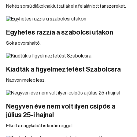
Nehéz sorsú diákoknak juttatják el a felajánlott tanszereket.
Egyhetes razzia a szabolcsi utakon
Sok a gyorshajtó.
Kiadták a figyelmeztetést Szabolcsra
Nagyon meleg lesz.
Negyven éve nem volt ilyen csípős a
július 25-i hajnal
Elkelt a nagykabát is korán reggel.