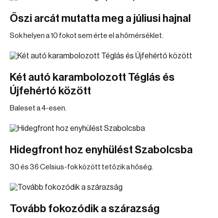
Őszi arcát mutatta meg a júliusi hajnal
Sok helyen a 10 fokot sem érte el a hőmérséklet.
Két autó karambolozott Téglás és
Újfehértó között
Baleset a 4-esen.
Hidegfront hoz enyhülést Szabolcsba
30 és 36 Celsius-fok között tetőzik a hőség.
Tovább fokozódik a szárazság