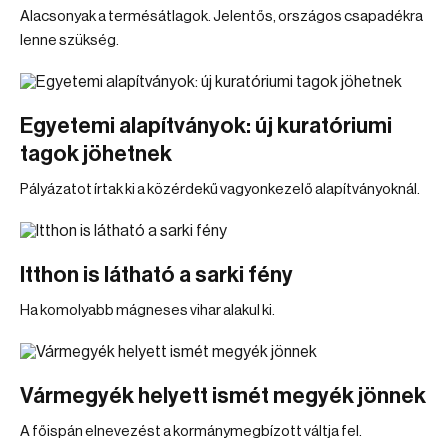
Alacsonyak a termésátlagok. Jelentős, országos csapadékra
lenne szükség.
Egyetemi alapítványok: új kuratóriumi
tagok jöhetnek
Pályázatot írtak ki a közérdekű vagyonkezelő alapítványoknál.
Itthon is látható a sarki fény
Ha komolyabb mágneses vihar alakul ki.
Vármegyék helyett ismét megyék jönnek
A főispán elnevezést a kormánymegbízott váltja fel.