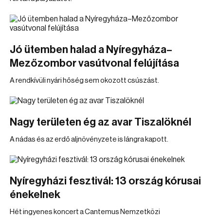
Jó ütemben halad a Nyíregyháza–
Mezőzombor vasútvonal felújítása
A rendkívüli nyári hőség sem okozott csúszást.
Nagy területen ég az avar Tiszalöknél
A nádas és az erdő aljnövényzete is lángra kapott.
Nyíregyházi fesztivál: 13 ország kórusai
énekelnek
Hét ingyenes koncert a Cantemus Nemzetközi