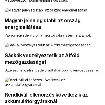
Megtévesztő módon kummunikált a cég.
Magyar: jelenleg stabil az ország
energiaellátása
Pakson egyetlen turbina még tovvábra is termel áramot.
Sáskák veszélyeztetik az Alföld
mezőgazdaságát
Szükséghelyzeti engedélyt adtak ki több növényvédőszerre.
Rendkívüli ellenőrzés következik az
akkumulátorgyáraknál