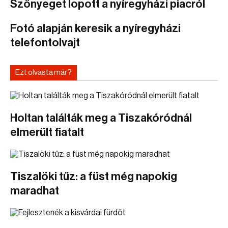
Szőnyeget lopott a nyíregyházi piacról
Fotó alapján keresik a nyíregyházi
telefontolvajt
Ezt olvasta már?
Holtan találták meg a Tiszakóródnál
elmerült fiatalt
Tiszalöki tűz: a füst még napokig
maradhat