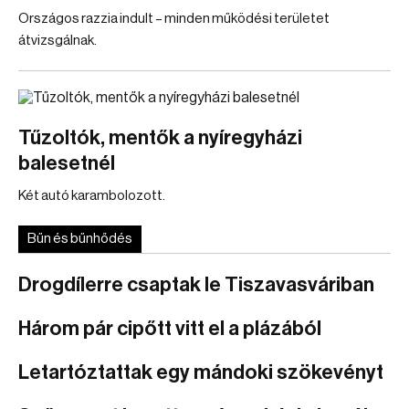
Országos razzia indult – minden működési területet
átvizsgálnak.
Tűzoltók, mentők a nyíregyházi
balesetnél
Két autó karambolozott.
Bűn és bűnhődés
Drogdílerre csaptak le Tiszavasváriban
Három pár cipőtt vitt el a plázából
Letartóztattak egy mándoki szökevényt