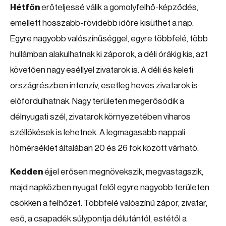
Hétfőn
erőteljessé válik a gomolyfelhő-képződés,
emellett hosszabb-rövidebb időre kisüthet a nap.
Egyre nagyobb valószínűséggel, egyre többfelé, több
hullámban alakulhatnak ki záporok, a déli órákig kis, azt
követően nagy eséllyel zivatarok is. A déli és keleti
országrészben intenzív, esetleg heves zivatarok is
előfordulhatnak. Nagy területen megerősödik a
délnyugati szél, zivatarok környezetében viharos
széllökések is lehetnek. A legmagasabb nappali
hőmérséklet általában 20 és 26 fok között várható.
Kedden
éjjel erősen megnövekszik, megvastagszik,
majd napközben nyugat felől egyre nagyobb területen
csökken a felhőzet. Többfelé valószínű zápor, zivatar,
eső, a csapadék súlypontja délutántól, estétől a