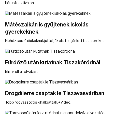
Kórusfesztiválon.
Mátészalkán is gyűjtenek iskolás
gyerekeknek
Nehéz sorsú diákoknak juttatják el a felajánlott tanszereket.
Fürdőző után kutatnak Tiszakóródnál
Elmerült a folyóban.
Drogdílerre csaptak le Tiszavasváriban
Több fogyasztót is kihallgattak. +Videó.