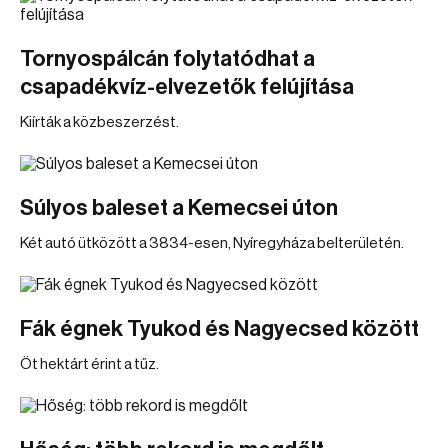
Tornyospálcán folytatódhat a
csapadékvíz-elvezetők felújítása
Kiírták a közbeszerzést.
Súlyos baleset a Kemecsei úton
Két autó ütközött a 3834-esen, Nyíregyháza belterületén.
Fák égnek Tyukod és Nagyecsed között
Öt hektárt érint a tűz.