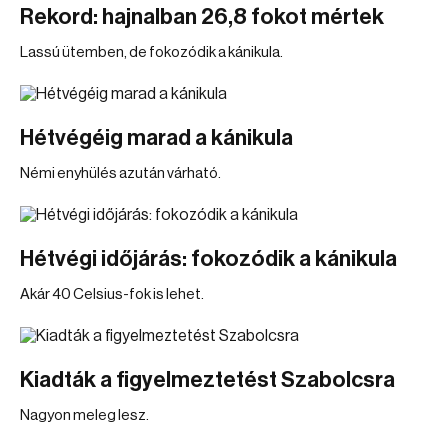
Rekord: hajnalban 26,8 fokot mértek
Lassú ütemben, de fokozódik a kánikula.
Hétvégéig marad a kánikula
Némi enyhülés azután várható.
Hétvégi időjárás: fokozódik a kánikula
Akár 40 Celsius-fok is lehet.
Kiadták a figyelmeztetést Szabolcsra
Nagyon meleg lesz.