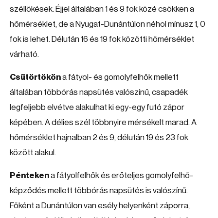
széllökések. Éjjel általában 1 és 9 fok közé csökken a
hőmérséklet, de a Nyugat-Dunántúlon néhol mínusz 1, 0
fok is lehet. Délután 16 és 19 fok közötti hőmérséklet
várható.
Csütörtökön
a fátyol- és gomolyfelhők mellett
általában többórás napsütés valószínű, csapadék
legfeljebb elvétve alakulhat ki egy-egy futó zápor
képében. A délies szél többnyire mérsékelt marad. A
hőmérséklet hajnalban 2 és 9, délután 19 és 23 fok
között alakul.
Pénteken
a fátyolfelhők és erőteljes gomolyfelhő-
képződés mellett többórás napsütés is valószínű.
Főként a Dunántúlon van esély helyenként záporra,