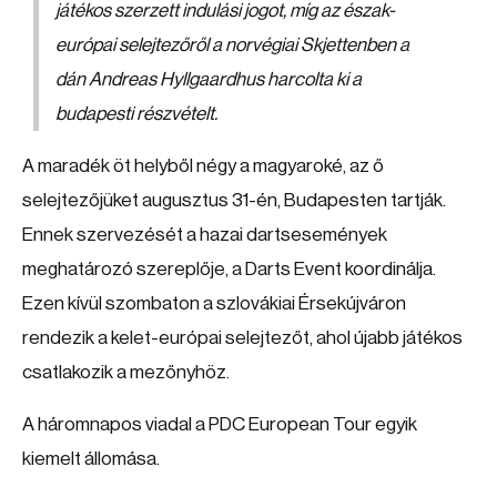
játékos szerzett indulási jogot, míg az észak-
európai selejtezőről a norvégiai Skjettenben a
dán Andreas Hyllgaardhus harcolta ki a
budapesti részvételt.
A maradék öt helyből négy a magyaroké, az ő
selejtezőjüket augusztus 31-én, Budapesten tartják.
Ennek szervezését a hazai dartsesemények
meghatározó szereplője, a Darts Event koordinálja.
Ezen kívül szombaton a szlovákiai Érsekújváron
rendezik a kelet-európai selejtezőt, ahol újabb játékos
csatlakozik a mezőnyhöz.
A háromnapos viadal a PDC European Tour egyik
kiemelt állomása.