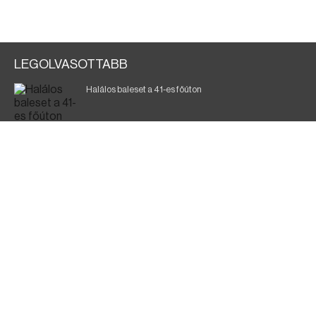
LEGOLVASOTTABB
Halálos baleset a 41-es főúton
Magyar Péter: ülésezett a Kormányzati Védelmi
Munkacsoport
A vasúti teherszállítást korlátozzák
Fák égnek Tyukod és Nagyecsed között