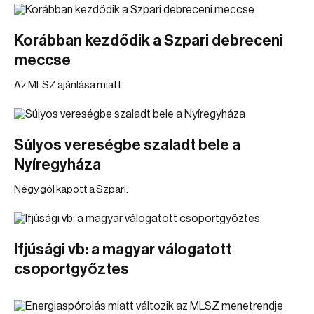
Korábban kezdődik a Szpari debreceni
meccse
Az MLSZ ajánlása miatt.
Súlyos vereségbe szaladt bele a
Nyíregyháza
Négy gól kapott a Szpari.
Ifjúsági vb: a magyar válogatott
csoportgyőztes