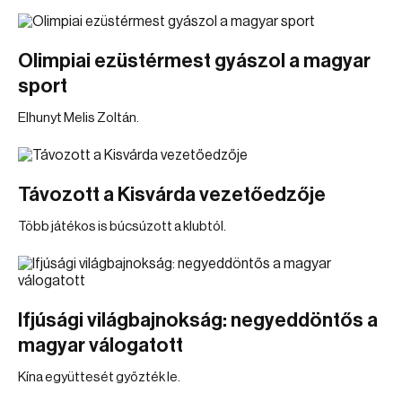
Olimpiai ezüstérmest gyászol a magyar
sport
Elhunyt Melis Zoltán.
Távozott a Kisvárda vezetőedzője
Több játékos is búcsúzott a klubtól.
Ifjúsági világbajnokság: negyeddöntős a
magyar válogatott
Kína együttesét győzték le.