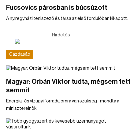
Fucsovics párosban is búcsúzott
A nyíregyházi teniszező és társa az első fordulóban kikapott.
Hirdetés
Gazdaság
Magyar: Orbán Viktor tudta, mégsem tett
semmit
Energia- és vízügyi forradalomra van szükség - mondta a
miniszterelnök.