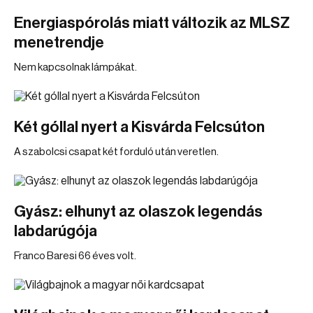
Energiaspórolás miatt változik az MLSZ
menetrendje
Nem kapcsolnak lámpákat.
Két góllal nyert a Kisvárda Felcsúton
A szabolcsi csapat két forduló után veretlen.
Gyász: elhunyt az olaszok legendás
labdarúgója
Franco Baresi 66 éves volt.