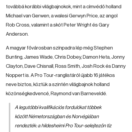
továbbá korábbi világbajnokok, mint a címvédő holland
Michael van Gerwen, a walesi Gerwyn Price, az angol
Rob Cross, valamint a skót Peter Wright és Gary
Anderson.
A magyar fővárosban színpadra lép még Stephen
Bunting, James Wade, Chris Dobey, Damon Heta, Jonny
Clayton, Dave Chisnall, Ross Smith, Josh Rock és Danny
Noppert is. A Pro Tour-ranglistáról újabb 16 játékos
neve biztos, köztük a szintén világbajnok holland
közönségkedvencé, Raymond van Barneveldé.
A legutóbbi kvalifikációs fordulókat többek
között Németországban és Norvégiában
rendezték: a hildesheimi Pro Tour-selejtezőn tíz