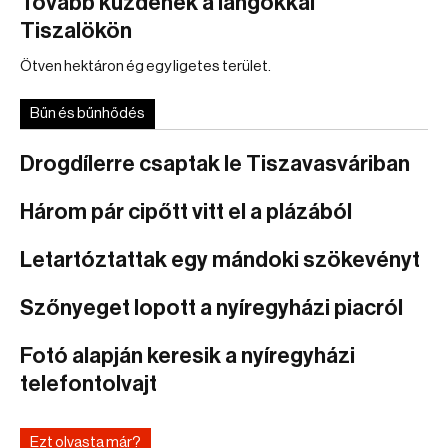
Tovább küzdenek a lángokkal
Tiszalökön
Ötven hektáron ég egy ligetes terület.
Bűn és bűnhődés
Drogdílerre csaptak le Tiszavasváriban
Három pár cipőtt vitt el a plázából
Letartóztattak egy mándoki szökevényt
Szőnyeget lopott a nyíregyházi piacról
Fotó alapján keresik a nyíregyházi
telefontolvajt
Ezt olvasta már?