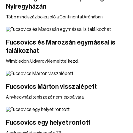
Nyíregyházán
Több mind száz bokszoló a Continental Arénában.
Fucsovics és Marozsán egymással is
találkozhat
Wimbledon: Udvardy kiemelttel kezd.
Fucsovics Márton visszalépett
A nyíregyházi teniszező nem lép pályára.
Fucsovics egy helyet rontott