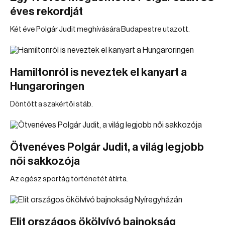
éves rekordját
Két éve Polgár Judit meghívására Budapestre utazott.
Hamiltonról is neveztek el kanyart a
Hungaroringen
Döntött a szakértői stáb.
Ötvenéves Polgár Judit, a világ legjobb
női sakkozója
Az egész sportág történetét átírta.
Elit országos ökölvívó bajnokság