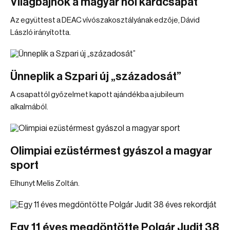
Világbajnok a magyar női kardcsapat
Az együttest a DEAC vívószakosztályának edzője, Dávid
László irányította.
Ünneplik a Szpari új „századosát”
A csapattól győzelmet kapott ajándékba a jubileum
alkalmából.
Olimpiai ezüstérmest gyászol a magyar
sport
Elhunyt Melis Zoltán.
Egy 11 éves megdöntötte Polgár Judit 38