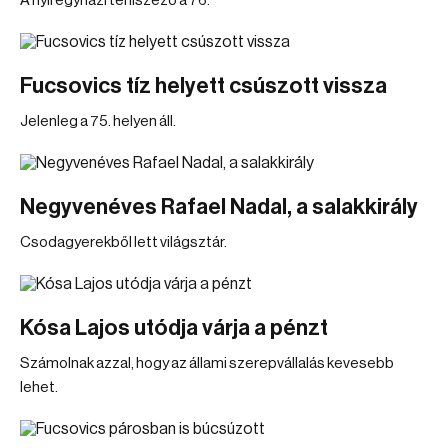
A nyíregyházi teniszező a 76.
Fucsovics tíz helyett csúszott vissza
Jelenleg a 75. helyen áll.
Negyvenéves Rafael Nadal, a salakkirály
Csodagyerekből lett világsztár.
Kósa Lajos utódja várja a pénzt
Számolnak azzal, hogy az állami szerepvállalás kevesebb
lehet.