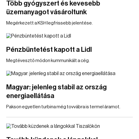
Több gyógyszert és kevesebb
üzemanyagot vásároltunk
Megérkezett a KSH legfrissebb jelentése.
Pénzbüntetést kapott a Lidl
Megtévesztő módon kummunikált a cég.
Magyar: jelenleg stabil az ország
energiaellátása
Pakson egyetlen turbina még tovvábra is termel áramot.