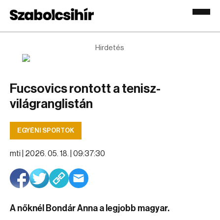
Hirdetés
Fucsovics rontott a tenisz-
világranglistán
EGYÉNI SPORTOK
mti |
2026. 05. 18. | 09:37:30
A nőknél Bondár Anna a legjobb magyar.