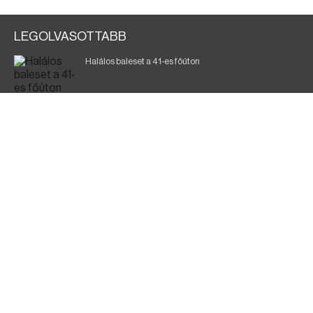
LEGOLVASOTTABB
Halálos baleset a 41-es főúton
700 megawattot spóroltak össze a magyarok
Fák égnek Tyukod és Nagyecsed között
Magyar Péter: nemzeti összefogásra van szükség
Fürdőző után kutatnak Tiszakóródnál