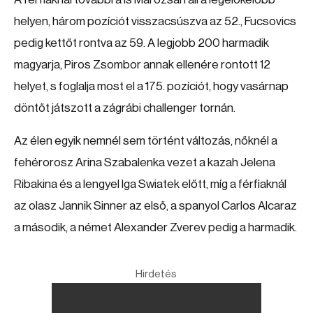
helyen, három pozíciót visszacsúszva az 52., Fucsovics
pedig kettőt rontva az 59. A legjobb 200 harmadik
magyarja, Piros Zsombor annak ellenére rontott 12
helyet, s foglalja most el a 175. pozíciót, hogy vasárnap
döntőt játszott a zágrábi challenger tornán.
Az élen egyik nemnél sem történt változás, nőknél a
fehérorosz Arina Szabalenka vezet a kazah Jelena
Ribakina és a lengyel Iga Swiatek előtt, míg a férfiaknál
az olasz Jannik Sinner az első, a spanyol Carlos Alcaraz
a második, a német Alexander Zverev pedig a harmadik.
Hirdetés