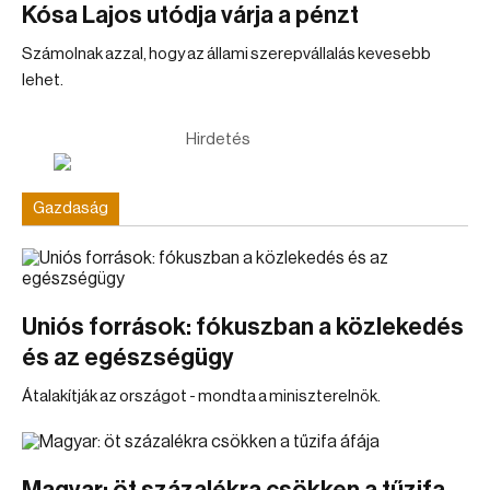
Kósa Lajos utódja várja a pénzt
Számolnak azzal, hogy az állami szerepvállalás kevesebb
lehet.
Hirdetés
Gazdaság
Uniós források: fókuszban a közlekedés
és az egészségügy
Átalakítják az országot - mondta a miniszterelnök.