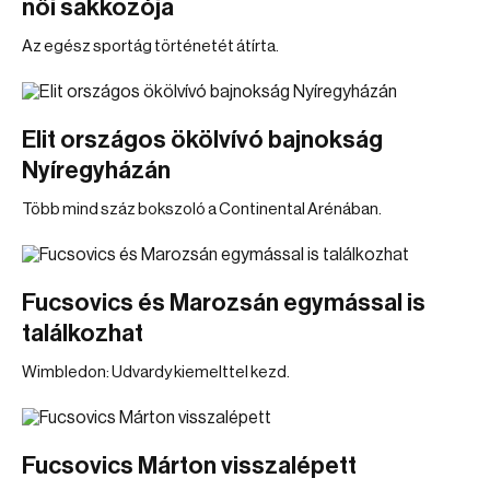
női sakkozója
Az egész sportág történetét átírta.
Elit országos ökölvívó bajnokság
Nyíregyházán
Több mind száz bokszoló a Continental Arénában.
Fucsovics és Marozsán egymással is
találkozhat
Wimbledon: Udvardy kiemelttel kezd.
Fucsovics Márton visszalépett