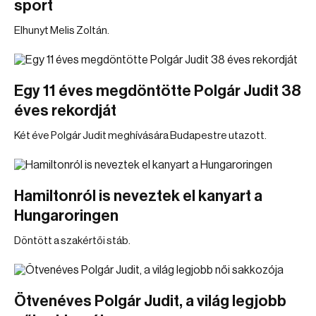
sport
Elhunyt Melis Zoltán.
Egy 11 éves megdöntötte Polgár Judit 38
éves rekordját
Két éve Polgár Judit meghívására Budapestre utazott.
Hamiltonról is neveztek el kanyart a
Hungaroringen
Döntött a szakértői stáb.
Ötvenéves Polgár Judit, a világ legjobb