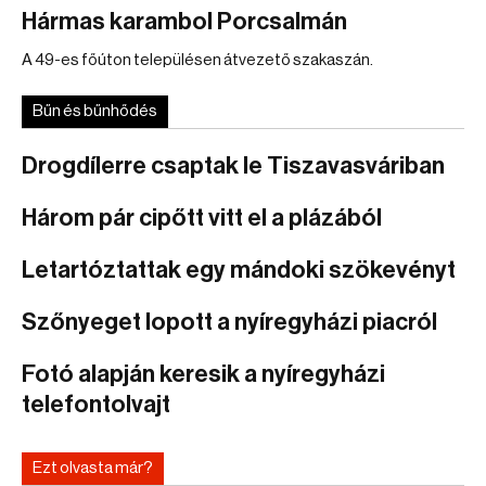
Hármas karambol Porcsalmán
A 49-es főúton településen átvezető szakaszán.
Bűn és bűnhődés
Drogdílerre csaptak le Tiszavasváriban
Három pár cipőtt vitt el a plázából
Letartóztattak egy mándoki szökevényt
Szőnyeget lopott a nyíregyházi piacról
Fotó alapján keresik a nyíregyházi
telefontolvajt
Ezt olvasta már?