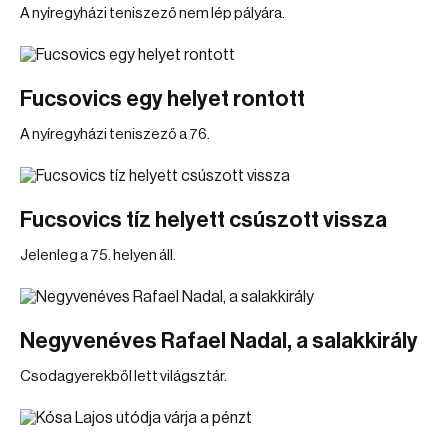
A nyíregyházi teniszező nem lép pályára.
Fucsovics egy helyet rontott
A nyíregyházi teniszező a 76.
Fucsovics tíz helyett csúszott vissza
Jelenleg a 75. helyen áll.
Negyvenéves Rafael Nadal, a salakkirály
Csodagyerekből lett világsztár.