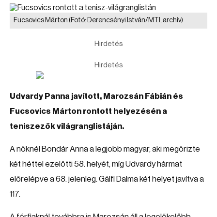
Fucsovics Márton
(Fotó: Derencsényi István/MTI, archív)
Hirdetés
Hirdetés
Udvardy Panna javított, Marozsán Fábián és
Fucsovics Márton rontott helyezésén a
teniszezők világranglistáján.
A nőknél Bondár Anna a legjobb magyar, aki megőrizte
két héttel ezelőtti 58. helyét, míg Udvardy hármat
előrelépve a 68. jelenleg. Gálfi Dalma két helyet javítva a
117.
A férfiaknál továbbra is Marozsán áll a legelőkelőbb