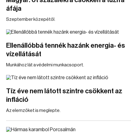
Magyar: öt százalékra csökken a tűzifa
áfája
Szeptember közepétől.
Ellenállóbbá tennék hazánk energia- és
vízellátását
Munkához lát a védelmi munkacsoport.
Tíz éve nem látott szintre csökkent az
infláció
Az elemzőket is meglepte.