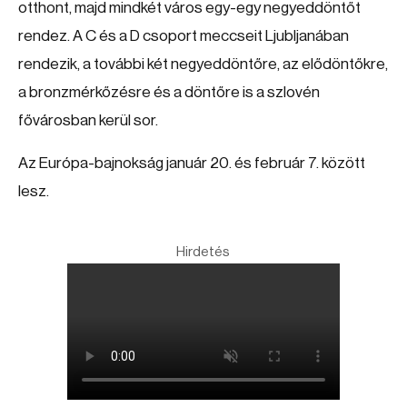
otthont, majd mindkét város egy-egy negyeddöntőt
rendez. A C és a D csoport meccseit Ljubljanában
rendezik, a további két negyeddöntőre, az elődöntőkre,
a bronzmérkőzésre és a döntőre is a szlovén
fővárosban kerül sor.
Az Európa-bajnokság január 20. és február 7. között
lesz.
Hirdetés