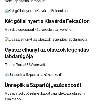
Nem kapcsolnak lámpákat.
Két góllal nyert a Kisvárda Felcsúton
A szabolcsi csapat két forduló után veretlen.
Gyász: elhunyt az olaszok legendás
labdarúgója
Franco Baresi 66 éves volt.
Ünneplik a Szpari új „századosát”
A csapattól győzelmet kapott ajándékba a jubileum
alkalmából.