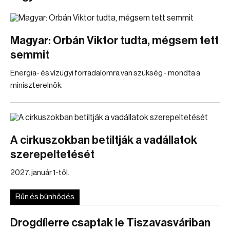
Magyar: Orbán Viktor tudta, mégsem tett
semmit
Energia- és vízügyi forradalomra van szükség - mondta a
miniszterelnök.
A cirkuszokban betiltják a vadállatok
szerepeltetését
2027. január 1-től.
Bűn és bűnhődés
Drogdílerre csaptak le Tiszavasváriban