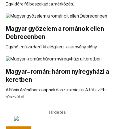
Egy időre félbeszakadt a mérkőzés.
Magyar győzelem a románok ellen
Debrecenben
Egy hét múlva derül ki, elég lesz-e a sovány előny.
Magyar–román: három nyíregyházi a
keretben
A Főnix Arénában csapnak össze a mieink. A tét az Eb-
részvétel.
Hirdetés