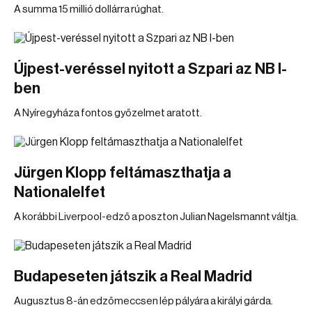
A summa 15 millió dollárra rúghat.
Újpest-veréssel nyitott a Szpari az NB I-
ben
A Nyíregyháza fontos győzelmet aratott.
Jürgen Klopp feltámaszthatja a
Nationalelfet
A korábbi Liverpool-edző a poszton Julian Nagelsmannt váltja.
Budapeseten játszik a Real Madrid
Augusztus 8-án edzőmeccsen lép pályára a királyi gárda.