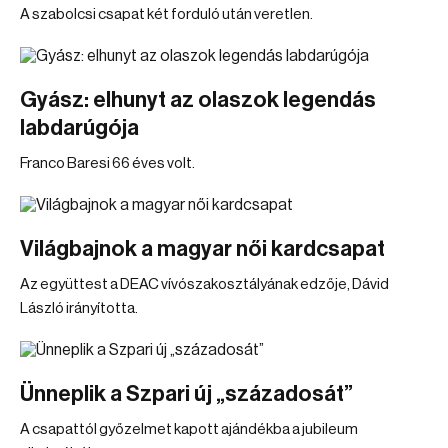
A szabolcsi csapat két forduló után veretlen.
Gyász: elhunyt az olaszok legendás
labdarúgója
Franco Baresi 66 éves volt.
Világbajnok a magyar női kardcsapat
Az együttest a DEAC vívószakosztályának edzője, Dávid
László irányította.
Ünneplik a Szpari új „századosát”
A csapattól győzelmet kapott ajándékba a jubileum