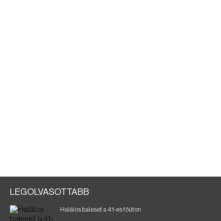
LEGOLVASOTTABB
Halálos baleset a 41-es főúton