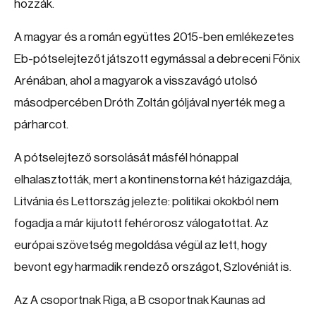
hozzák.
A magyar és a román együttes 2015-ben emlékezetes
Eb-pótselejtezőt játszott egymással a debreceni Főnix
Arénában, ahol a magyarok a visszavágó utolsó
másodpercében Dróth Zoltán góljával nyerték meg a
párharcot.
A pótselejtező sorsolását másfél hónappal
elhalasztották, mert a kontinenstorna két házigazdája,
Litvánia és Lettország jelezte: politikai okokból nem
fogadja a már kijutott fehérorosz válogatottat. Az
európai szövetség megoldása végül az lett, hogy
bevont egy harmadik rendező országot, Szlovéniát is.
Az A csoportnak Riga, a B csoportnak Kaunas ad