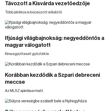
Távozott a Kisvárda vezetőedzője
Több játékos is búcsúzott a klubtól.
Ifjúsági világbajnokság: negyeddöntős a
magyar válogatott
Kína együttesét győzték le.
Korábban kezdődik a Szpari debreceni
meccse
Az MLSZ ajánlása miatt.