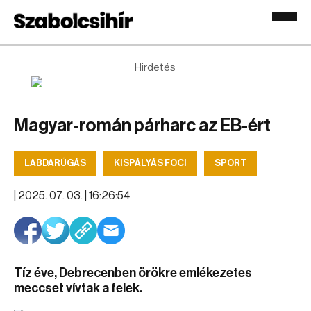
Hirdetés
Magyar-román párharc az EB-ért
LABDARÚGÁS
KISPÁLYÁS FOCI
SPORT
|
2025. 07. 03. | 16:26:54
Tíz éve, Debrecenben örökre emlékezetes
meccset vívtak a felek.