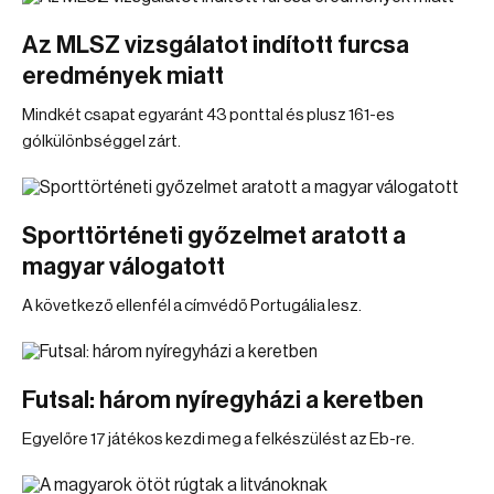
Az MLSZ vizsgálatot indított furcsa
eredmények miatt
Mindkét csapat egyaránt 43 ponttal és plusz 161-es
gólkülönbséggel zárt.
Sporttörténeti győzelmet aratott a
magyar válogatott
A következő ellenfél a címvédő Portugália lesz.
Futsal: három nyíregyházi a keretben
Egyelőre 17 játékos kezdi meg a felkészülést az Eb-re.