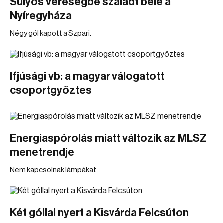
Súlyos vereségbe szaladt bele a
Nyíregyháza
Négy gól kapott a Szpari.
Ifjúsági vb: a magyar válogatott
csoportgyőztes
Energiaspórolás miatt változik az MLSZ
menetrendje
Nem kapcsolnak lámpákat.
Két góllal nyert a Kisvárda Felcsúton