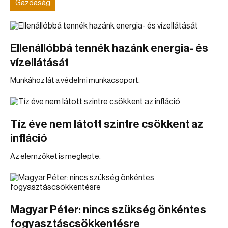
Gazdaság
Ellenállóbbá tennék hazánk energia- és
vízellátását
Munkához lát a védelmi munkacsoport.
Tíz éve nem látott szintre csökkent az
infláció
Az elemzőket is meglepte.
Magyar Péter: nincs szükség önkéntes
fogyasztáscsökkentésre