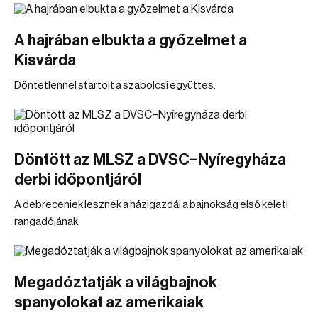
A hajrában elbukta a győzelmet a
Kisvárda
Döntetlennel startolt a szabolcsi együttes.
Döntött az MLSZ a DVSC–Nyíregyháza
derbi időpontjáról
A debreceniek lesznek a házigazdái a bajnokság első keleti
rangadójának.
Megadóztatják a világbajnok
spanyolokat az amerikaiak