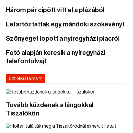
Három pár cipőtt vitt el a plázából
Letartóztattak egy mándoki szökevényt
Szőnyeget lopott a nyíregyházi piacról
Fotó alapján keresik a nyíregyházi
telefontolvajt
Ezt olvasta már?
Tovább küzdenek a lángokkal
Tiszalökön