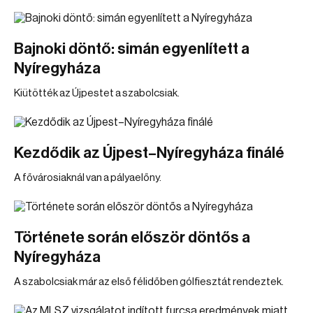
Bajnoki döntő: simán egyenlített a
Nyíregyháza
Kiütötték az Újpestet a szabolcsiak.
Kezdődik az Újpest–Nyíregyháza finálé
A fővárosiaknál van a pályaelőny.
Története során először döntős a
Nyíregyháza
A szabolcsiak már az első félidőben gólfiesztát rendeztek.