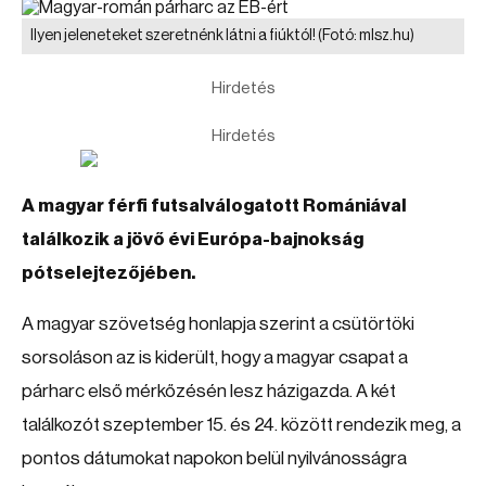
Ilyen jeleneteket szeretnénk látni a fiúktól!
(Fotó: mlsz.hu)
Hirdetés
Hirdetés
A magyar férfi futsalválogatott Romániával
találkozik a jövő évi Európa-bajnokság
pótselejtezőjében.
A magyar szövetség honlapja szerint a csütörtöki
sorsoláson az is kiderült, hogy a magyar csapat a
párharc első mérkőzésén lesz házigazda. A két
találkozót szeptember 15. és 24. között rendezik meg, a
pontos dátumokat napokon belül nyilvánosságra