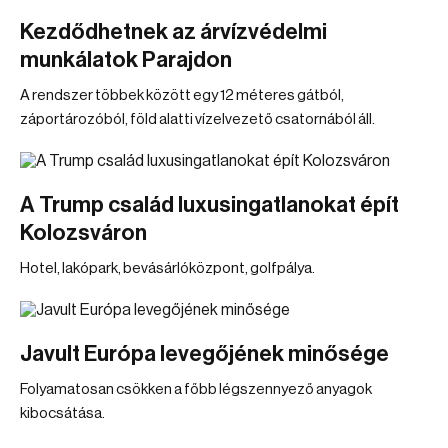
Kezdődhetnek az árvízvédelmi
munkálatok Parajdon
A rendszer többek között egy 12 méteres gátból,
záportározóból, föld alatti vízelvezető csatornából áll.
A Trump család luxusingatlanokat épít
Kolozsváron
Hotel, lakópark, bevásárlóközpont, golfpálya.
Javult Európa levegőjének minősége
Folyamatosan csökken a főbb légszennyező anyagok
kibocsátása.