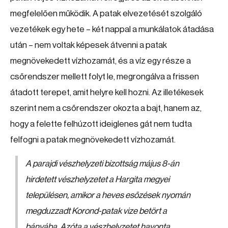
megfelelően működik. A patak elvezetését szolgáló
vezetékek egy hete – két nappal a munkálatok átadása
után – nem voltak képesek átvenni a patak
megnövekedett vízhozamát, és a víz egy része a
csőrendszer mellett folyt le, megrongálva a frissen
átadott terepet, amit helyre kell hozni. Az illetékesek
szerint nem a csőrendszer okozta a bajt, hanem az,
hogy a felette felhúzott ideiglenes gát nem tudta
felfogni a patak megnövekedett vízhozamát.
A parajdi vészhelyzeti bizottság május 8-án
hirdetett vészhelyzetet a Hargita megyei
településen, amikor a heves esőzések nyomán
megduzzadt Korond-patak vize betört a
bányába. Azóta a vészhelyzetet havonta