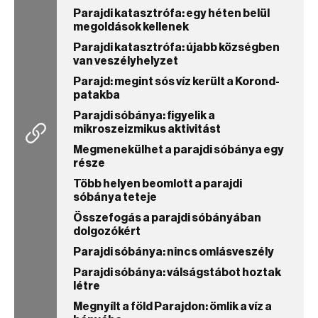
Parajdi katasztrófa: egy héten belül
megoldások kellenek
Parajdi katasztrófa: újabb községben
van veszélyhelyzet
Parajd: megint sós víz került a Korond-
patakba
Parajdi sóbánya: figyelik a
mikroszeizmikus aktivitást
Megmenekülhet a parajdi sóbánya egy
része
Több helyen beomlott a parajdi
sóbánya teteje
Összefogás a parajdi sóbányában
dolgozókért
Parajdi sóbánya: nincs omlásveszély
Parajdi sóbánya: válságstábot hoztak
létre
Megnyílt a föld Parajdon: ömlik a víz a