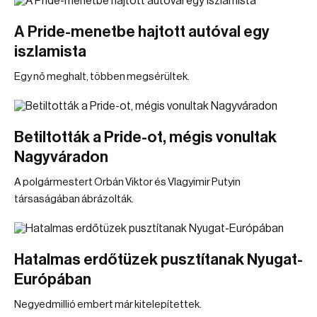
A Pride-menetbe hajtott autóval egy
iszlamista
Egy nő meghalt, többen megsérültek.
Betiltották a Pride-ot, mégis vonultak
Nagyváradon
A polgármestert Orbán Viktor és Vlagyimir Putyin
társaságában ábrázolták.
Hatalmas erdőtüzek pusztítanak Nyugat-
Európában
Negyedmillió embert már kitelepítettek.