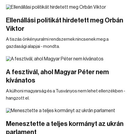
Ellenállási politikát hirdetett meg Orbán
Viktor
A tiszás önkényuralmi rendszernek nincsenek meg a
gazdasági alapjai - mondta.
A fesztivál, ahol Magyar Péter nem
kívánatos
A külhoni magyarság és a Tusványos nem lehet ellenzékben -
hangzott el.
Menesztette a teljes kormányt az ukrán
parlament