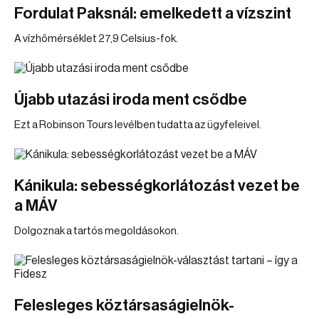
Fordulat Paksnál: emelkedett a vízszint
A vízhőmérséklet 27,9 Celsius-fok.
Újabb utazási iroda ment csődbe
Ezt a Robinson Tours levélben tudatta az ügyfeleivel.
Kánikula: sebességkorlátozást vezet be
a MÁV
Dolgoznak a tartós megoldásokon.
Felesleges köztársaságielnök-