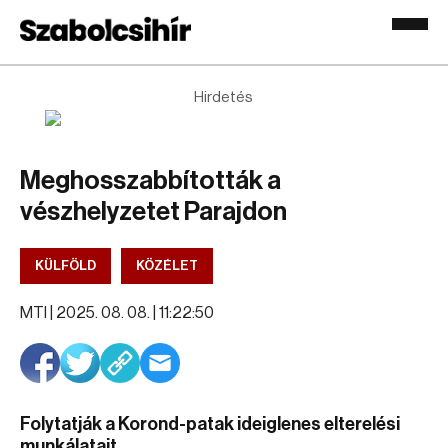
Hirdetés
Meghosszabbították a
vészhelyzetet Parajdon
KÜLFÖLD
KÖZÉLET
MTI |
2025. 08. 08. | 11:22:50
Folytatják a Korond-patak ideiglenes elterelési
munkálatait.