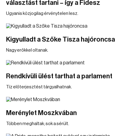
választást tartani – így a Fidesz
Ugyanis közjogilag érvénytelen lesz.
Kigyulladt a Szőke Tisza hajóroncsa
Nagy erőkkel oltanak.
Rendkívüli ülést tarthat a parlament
Tíz előterjesztést tárgyalhatnak.
Merénylet Moszkvában
Többen meghaltak; sok a sérült.