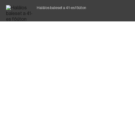
Halálos baleset a 41-es főúton
Magyar Péter: ülésezett a Kormányzati Védelmi
Munkacsoport
A vasúti teherszállítást korlátozzák
Fák égnek Tyukod és Nagyecsed között
Fürdőző után kutatnak Tiszakóródnál