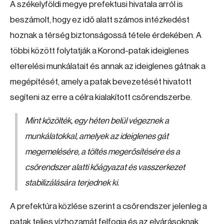
A székelyföldi megye prefektusi hivatala arról is
beszámolt, hogy ez idő alatt számos intézkedést
hoznak a térség biztonságossá tétele érdekében. A
többi között folytatják a Korond-patak ideiglenes
elterelési munkálatait és annak az ideiglenes gátnak a
megépítését, amely a patak bevezetését hivatott
segíteni az erre a célra kialakított csőrendszerbe.
Mint közölték, egy héten belül végeznek a
munkálatokkal, amelyek az ideiglenes gát
megemelésére, a töltés megerősítésére és a
csőrendszer alatti kőágyazat és vasszerkezet
stabilizálására terjednek ki.
A prefektúra közlése szerint a csőrendszer jelenleg a
patak teljes vízhozamát felfogja és az elvárásoknak