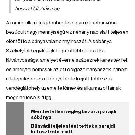
hosszabbították meg.
A román állami tulajdonban lévő parajdi sóbányába
bezúdult nagy mennyiségű víz néhány nap alatt teljesen
elöntötte a bánya valamennyi részét. A sóbánya
Székelyföld egyik leglátogatottabb turisztikai
látványossága, amelyet évente százezrek kerestek fel,
és amelytől nemcsak az ott dolgozó bányászok, hanem
a településen és a környékén létrejött több száz
vendéglátóhely üzemeltetőinek és alkalmazottainak
megélhetése is függ.
Menthetetlen: végleg bezár a parajdi
sóbánya
Bűnvádi feljelentést tettek a parajdi
katasztrófa miatt