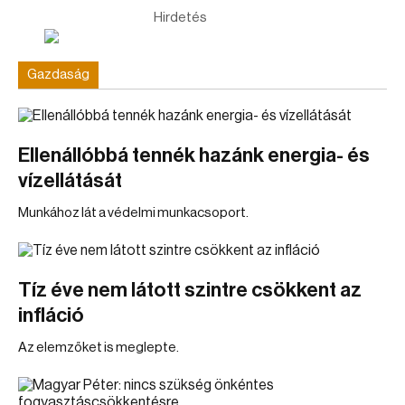
Hirdetés
Gazdaság
Ellenállóbbá tennék hazánk energia- és
vízellátását
Munkához lát a védelmi munkacsoport.
Tíz éve nem látott szintre csökkent az
infláció
Az elemzőket is meglepte.