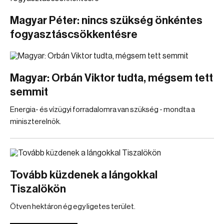
Magyar Péter: nincs szükség önkéntes
fogyasztáscsökkentésre
Magyar: Orbán Viktor tudta, mégsem tett
semmit
Energia- és vízügyi forradalomra van szükség - mondta a
miniszterelnök.
Tovább küzdenek a lángokkal
Tiszalökön
Ötven hektáron ég egy ligetes terület.