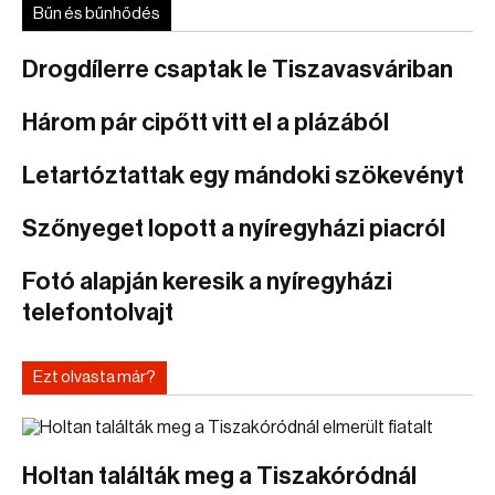
Bűn és bűnhődés
Drogdílerre csaptak le Tiszavasváriban
Három pár cipőtt vitt el a plázából
Letartóztattak egy mándoki szökevényt
Szőnyeget lopott a nyíregyházi piacról
Fotó alapján keresik a nyíregyházi
telefontolvajt
Ezt olvasta már?
Holtan találták meg a Tiszakóródnál