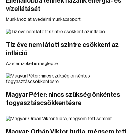
Ellenállóbbá tennék hazánk energia- és
vízellátását
Munkához lát a védelmi munkacsoport.
Tíz éve nem látott szintre csökkent az
infláció
Az elemzőket is meglepte.
Magyar Péter: nincs szükség önkéntes
fogyasztáscsökkentésre
Magyar: Orbán Viktor tudta, mégsem tett