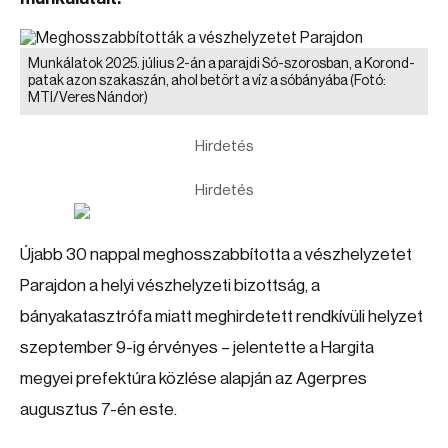
Munkálatok 2025. július 2-án a parajdi Só-szorosban, a Korond-
patak azon szakaszán, ahol betört a víz a sóbányába
(Fotó:
MTI/Veres Nándor)
Hirdetés
Hirdetés
Újabb 30 nappal meghosszabbította a vészhelyzetet
Parajdon a helyi vészhelyzeti bizottság, a
bányakatasztrófa miatt meghirdetett rendkívüli helyzet
szeptember 9-ig érvényes – jelentette a Hargita
megyei prefektúra közlése alapján az Agerpres
augusztus 7-én este.