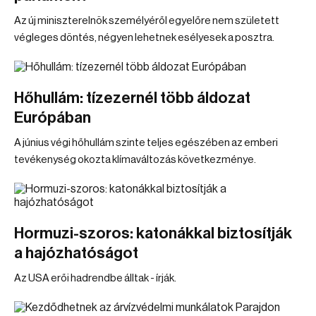
Az új miniszterelnök személyéről egyelőre nem született
végleges döntés, négyen lehetnek esélyesek a posztra.
Hőhullám: tízezernél több áldozat
Európában
A június végi hőhullám szinte teljes egészében az emberi
tevékenység okozta klímaváltozás következménye.
Hormuzi-szoros: katonákkal biztosítják
a hajózhatóságot
Az USA erői hadrendbe álltak - írják.