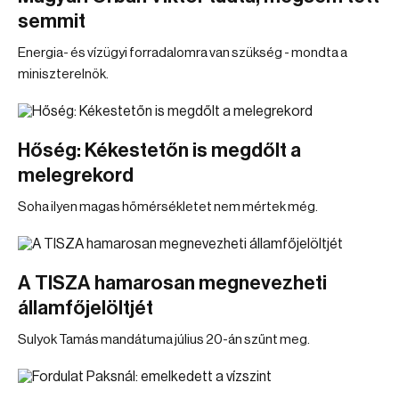
semmit
Energia- és vízügyi forradalomra van szükség - mondta a
miniszterelnök.
Hőség: Kékestetőn is megdőlt a
melegrekord
Soha ilyen magas hőmérsékletet nem mértek még.
A TISZA hamarosan megnevezheti
államfőjelöltjét
Sulyok Tamás mandátuma július 20-án szűnt meg.