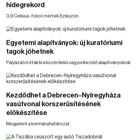
hidegrekord
3,9 Celsius-fokot mértek Szikszón.
Egyetemi alapítványok: új kuratóriumi
tagok jöhetnek
Pályázatot írtak ki a közérdekű vagyonkezelő alapítványoknál.
Kezdődhet a Debrecen–Nyíregyháza
vasútvonal korszerűsítésének
előkészítése
Megjelent a kormányhatározat.