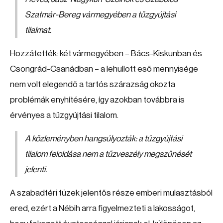
Szatmár-Bereg vármegyében a tűzgyújtási
tilalmat.
Hozzátették: két vármegyében – Bács-Kiskunban és
Csongrád-Csanádban – a lehullott eső mennyisége
nem volt elegendő a tartós szárazság okozta
problémák enyhítésére, így azokban továbbra is
érvényes a tűzgyújtási tilalom.
A közleményben hangsúlyozták: a tűzgyújtási
tilalom feloldása nem a tűzveszély megszűnését
jelenti.
A szabadtéri tüzek jelentős része emberi mulasztásból
ered, ezért a Nébih arra figyelmezteti a lakosságot,