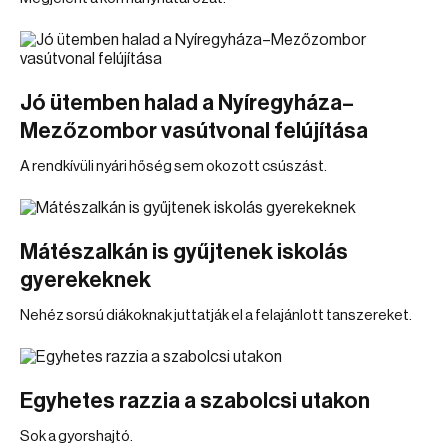
Jó ütemben halad a Nyíregyháza–
Mezőzombor vasútvonal felújítása
A rendkívüli nyári hőség sem okozott csúszást.
Mátészalkán is gyűjtenek iskolás
gyerekeknek
Nehéz sorsú diákoknak juttatják el a felajánlott tanszereket.
Egyhetes razzia a szabolcsi utakon
Sok a gyorshajtó.