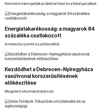
Kiemelten támogatják az állattartókat és a fiatal gazdákat.
Energiatakarékosság: a magyarok 84
százaléka csatlakozott
A miniszter szerint ez példa nélküli.
Kezdődhet a Debrecen–Nyíregyháza
vasútvonal korszerűsítésének
előkészítése
Megjelent a kormányhatározat.