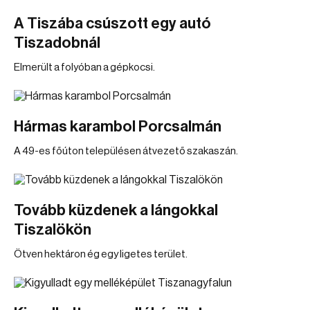
A Tiszába csúszott egy autó
Tiszadobnál
Elmerült a folyóban a gépkocsi.
Hármas karambol Porcsalmán
A 49-es főúton településen átvezető szakaszán.
Tovább küzdenek a lángokkal
Tiszalökön
Ötven hektáron ég egy ligetes terület.