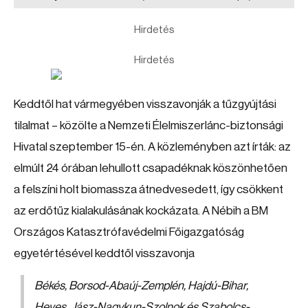
Hirdetés
Hirdetés
Keddtől hat vármegyében visszavonják a tűzgyújtási
tilalmat – közölte a Nemzeti Élelmiszerlánc-biztonsági
Hivatal szeptember 15-én. A közleményben azt írták: az
elmúlt 24 órában lehullott csapadéknak köszönhetően
a felszíni holt biomassza átnedvesedett, így csökkent
az erdőtűz kialakulásának kockázata. A Nébih a BM
Országos Katasztrófavédelmi Főigazgatóság
egyetértésével keddtől visszavonja
Békés, Borsod-Abaúj-Zemplén, Hajdú-Bihar,
Heves, Jász-Nagykun-Szolnok és Szabolcs-