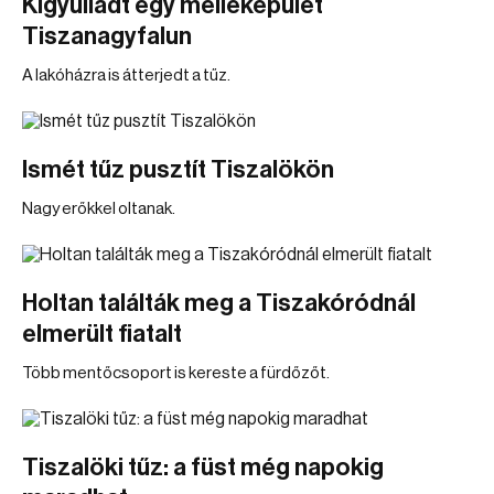
Kigyulladt egy melléképület
Tiszanagyfalun
A lakóházra is átterjedt a tűz.
Ismét tűz pusztít Tiszalökön
Nagy erőkkel oltanak.
Holtan találták meg a Tiszakóródnál
elmerült fiatalt
Több mentőcsoport is kereste a fürdőzőt.
Tiszalöki tűz: a füst még napokig