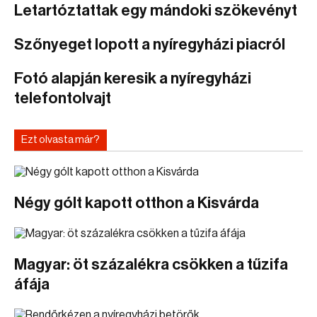
Letartóztattak egy mándoki szökevényt
Szőnyeget lopott a nyíregyházi piacról
Fotó alapján keresik a nyíregyházi
telefontolvajt
Ezt olvasta már?
Négy gólt kapott otthon a Kisvárda
Magyar: öt százalékra csökken a tűzifa
áfája