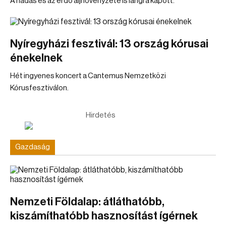
A nádas és az erdő aljnövényzete is lángra kapott.
Nyíregyházi fesztivál: 13 ország kórusai
énekelnek
Hét ingyenes koncert a Cantemus Nemzetközi
Kórusfesztiválon.
Hirdetés
Gazdaság
Nemzeti Földalap: átláthatóbb,
kiszámíthatóbb hasznosítást ígérnek