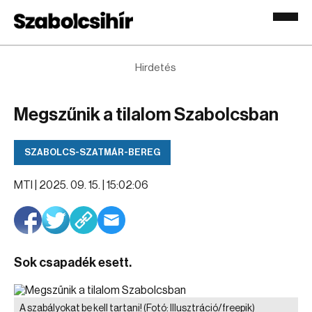
Hirdetés
Megszűnik a tilalom Szabolcsban
SZABOLCS-SZATMÁR-BEREG
MTI |
2025. 09. 15. | 15:02:06
Sok csapadék esett.
A szabályokat be kell tartani!
(Fotó: Illusztráció/freepik)