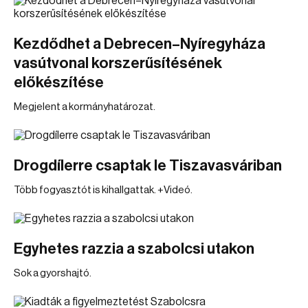
Kezdődhet a Debrecen–Nyíregyháza
vasútvonal korszerűsítésének
előkészítése
Megjelent a kormányhatározat.
Drogdílerre csaptak le Tiszavasváriban
Több fogyasztót is kihallgattak. +Videó.
Egyhetes razzia a szabolcsi utakon
Sok a gyorshajtó.