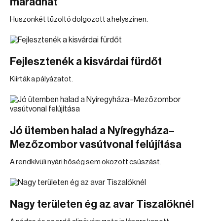
maradhat
Huszonkét tűzoltó dolgozott a helyszínen.
Fejlesztenék a kisvárdai fürdőt
Kiírták a pályázatot.
Jó ütemben halad a Nyíregyháza–
Mezőzombor vasútvonal felújítása
A rendkívüli nyári hőség sem okozott csúszást.
Nagy területen ég az avar Tiszalöknél