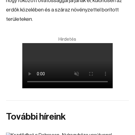
hogy fokozott óvatossággal járjanak el, különösen az
erdők közelében és a száraz növényzettel borított
területeken.
Hirdetés
További híreink