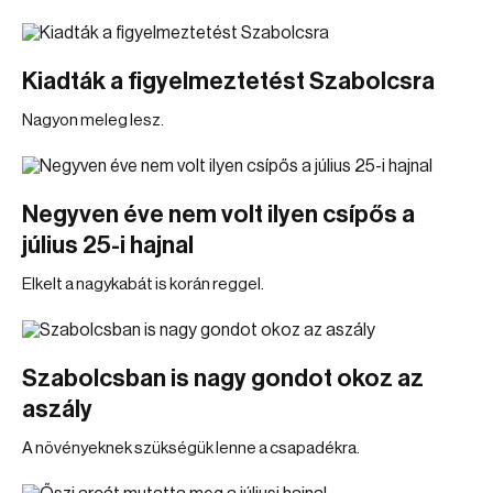
Kiadták a figyelmeztetést Szabolcsra
Nagyon meleg lesz.
Negyven éve nem volt ilyen csípős a
július 25-i hajnal
Elkelt a nagykabát is korán reggel.
Szabolcsban is nagy gondot okoz az
aszály
A növényeknek szükségük lenne a csapadékra.