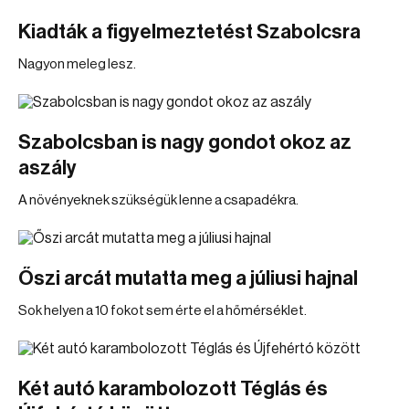
Kiadták a figyelmeztetést Szabolcsra
Nagyon meleg lesz.
Szabolcsban is nagy gondot okoz az
aszály
A növényeknek szükségük lenne a csapadékra.
Őszi arcát mutatta meg a júliusi hajnal
Sok helyen a 10 fokot sem érte el a hőmérséklet.
Két autó karambolozott Téglás és