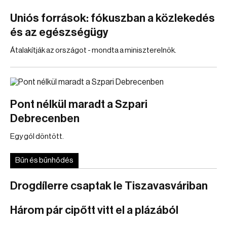
Uniós források: fókuszban a közlekedés
és az egészségügy
Átalakítják az országot - mondta a miniszterelnök.
Pont nélkül maradt a Szpari
Debrecenben
Egy gól döntött.
Bűn és bűnhődés
Drogdílerre csaptak le Tiszavasváriban
Három pár cipőtt vitt el a plázából