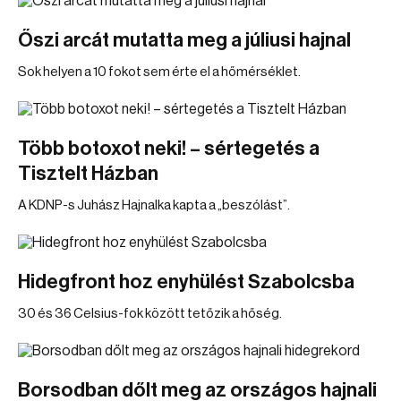
Őszi arcát mutatta meg a júliusi hajnal
Sok helyen a 10 fokot sem érte el a hőmérséklet.
Több botoxot neki! – sértegetés a
Tisztelt Házban
A KDNP-s Juhász Hajnalka kapta a „beszólást”.
Hidegfront hoz enyhülést Szabolcsba
30 és 36 Celsius-fok között tetőzik a hőség.
Borsodban dőlt meg az országos hajnali