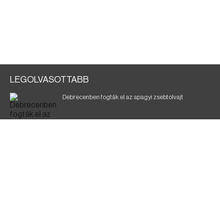
LEGOLVASOTTABB
Debrecenben fogták el az apagyi zsebtolvajt
Halálos baleset a 41-es főúton
700 megawattot spóroltak össze a magyarok