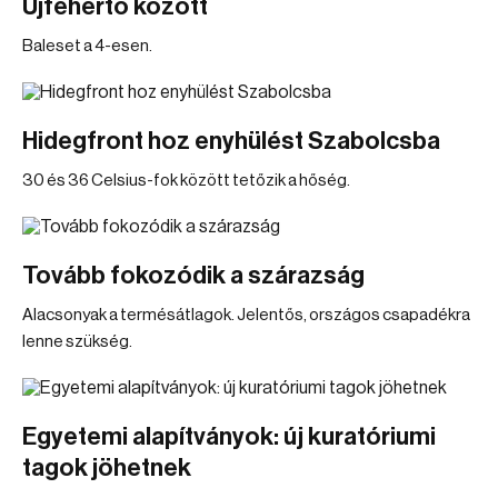
Újfehértó között
Baleset a 4-esen.
Hidegfront hoz enyhülést Szabolcsba
30 és 36 Celsius-fok között tetőzik a hőség.
Tovább fokozódik a szárazság
Alacsonyak a termésátlagok. Jelentős, országos csapadékra
lenne szükség.
Egyetemi alapítványok: új kuratóriumi
tagok jöhetnek