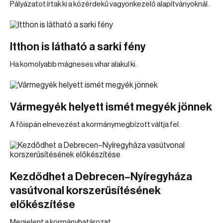
Pályázatot írtak ki a közérdekű vagyonkezelő alapítványoknál.
Itthon is látható a sarki fény
Ha komolyabb mágneses vihar alakul ki.
Vármegyék helyett ismét megyék jönnek
A főispán elnevezést a kormánymegbízott váltja fel.
Kezdődhet a Debrecen–Nyíregyháza
vasútvonal korszerűsítésének
előkészítése
Megjelent a kormányhatározat.