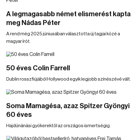
A legmagasabb német elismerést kapta
meg Nádas Péter
A rend még 2025 júniusában választotta új tagjai közé a
magyar írót.
50 éves Colin Farrell
Dublin rosszfiújából Hollywood egyik legjobb színészévé vált.
Soma Mamagésa, azaz Spitzer Gyöngyi
60 éves
Hajdúnánási gyökerektől az országos ismertségig.