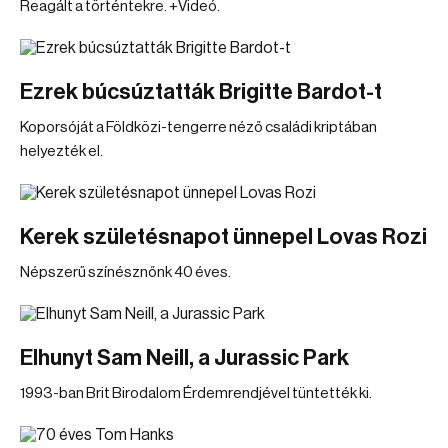
Reagált a történtekre. +Videó.
Ezrek búcsúztatták Brigitte Bardot-t
Koporsóját a Földközi-tengerre néző családi kriptában
helyezték el.
Kerek születésnapot ünnepel Lovas Rozi
Népszerű színésznőnk 40 éves.
Elhunyt Sam Neill, a Jurassic Park
1993-ban Brit Birodalom Érdemrendjével tüntették ki.