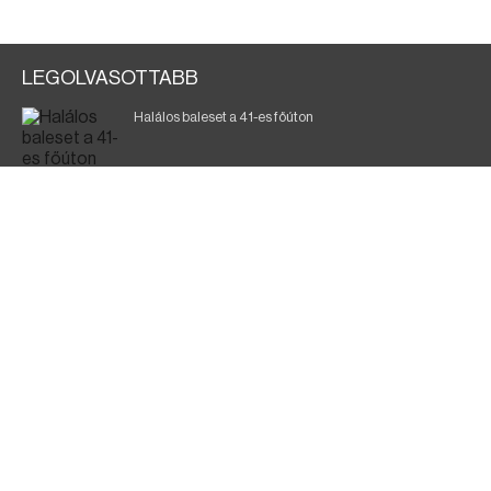
LEGOLVASOTTABB
Halálos baleset a 41-es főúton
Magyar Péter: ülésezett a Kormányzati Védelmi
Munkacsoport
A vasúti teherszállítást korlátozzák
Fák égnek Tyukod és Nagyecsed között