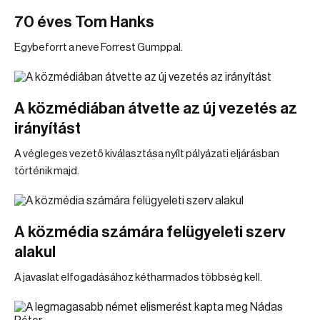
70 éves Tom Hanks
Egybeforrt a neve Forrest Gumppal.
A közmédiában átvette az új vezetés az
irányítást
A végleges vezető kiválasztása nyílt pályázati eljárásban
történik majd.
A közmédia számára felügyeleti szerv
alakul
A javaslat elfogadásához kétharmados többség kell.