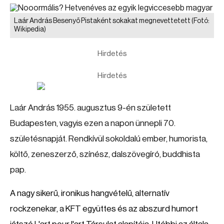
Laár András Besenyő Pistaként sokakat megnevettetett
(Fotó:
Wikipedia)
Hirdetés
Hirdetés
Laár András 1955. augusztus 9-én született
Budapesten, vagyis ezen a napon ünnepli 70.
születésnapját. Rendkívül sokoldalú ember, humorista,
költő, zeneszerző, színész, dalszövegíró, buddhista
pap.
A nagy sikerű, ironikus hangvételű,
alternatív
rockzenekar, a
KFT együttes és az abszurd humort