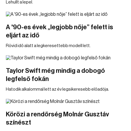
Lehullt a lepel.
A '90-es évek „legjobb nője” felett is
eljárt az idő
Rövid idő alatt a legkeresettebb modell lett.
Taylor Swift még mindig a dobogó
legfelső fokán
Hatodik alkalommal lett az év legsikeresebb előadója.
Körözi a rendőrség Molnár Gusztáv
színészt