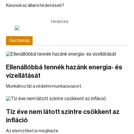
Kiesnek az állami hirdetések?
Hirdetés
Gazdaság
Ellenállóbbá tennék hazánk energia- és
vízellátását
Munkához lát a védelmi munkacsoport.
Tíz éve nem látott szintre csökkent az
infláció
Az elemzőket is meglepte.