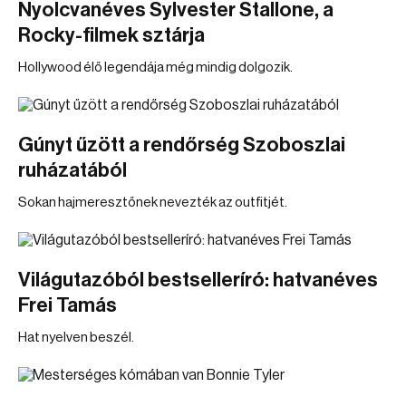
Nyolcvanéves Sylvester Stallone, a
Rocky-filmek sztárja
Hollywood élő legendája még mindig dolgozik.
Gúnyt űzött a rendőrség Szoboszlai
ruházatából
Sokan hajmeresztőnek nevezték az outfitjét.
Világutazóból bestselleríró: hatvanéves
Frei Tamás
Hat nyelven beszél.