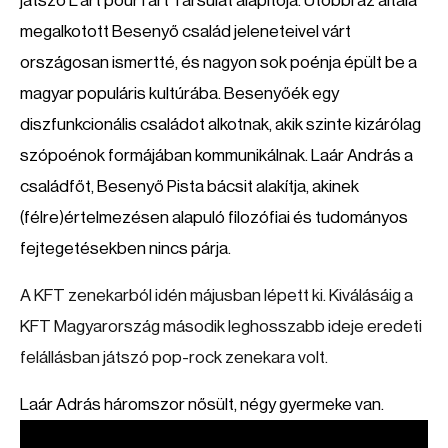
játszó L'art pour l'art Társulat alapítója. Utóbbi az általa
megalkotott Besenyő család jeleneteivel várt
országosan ismertté, és nagyon sok poénja épült be a
magyar populáris kultúrába. Besenyőék egy
diszfunkcionális családot alkotnak, akik szinte kizárólag
szópoénok formájában kommunikálnak. Laár András a
családfőt, Besenyő Pista bácsit alakítja, akinek
(félre)értelmezésen alapuló filozófiai és tudományos
fejtegetésekben nincs párja.
A KFT zenekarból idén májusban lépett ki. Kiválásáig a
KFT Magyarország második leghosszabb ideje eredeti
felállásban játszó pop-rock zenekara volt.
Laár Adrás háromszor nősült, négy gyermeke van.