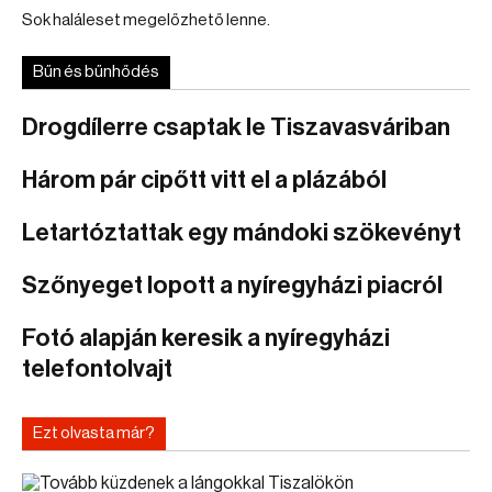
Sok haláleset megelőzhető lenne.
Bűn és bűnhődés
Drogdílerre csaptak le Tiszavasváriban
Három pár cipőtt vitt el a plázából
Letartóztattak egy mándoki szökevényt
Szőnyeget lopott a nyíregyházi piacról
Fotó alapján keresik a nyíregyházi
telefontolvajt
Ezt olvasta már?