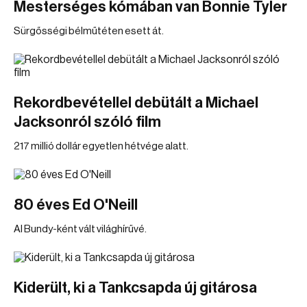
Mesterséges kómában van Bonnie Tyler
Sürgősségi bélműtéten esett át.
Rekordbevétellel debütált a Michael
Jacksonról szóló film
217 millió dollár egyetlen hétvége alatt.
80 éves Ed O'Neill
Al Bundy-ként vált világhírűvé.
Kiderült, ki a Tankcsapda új gitárosa