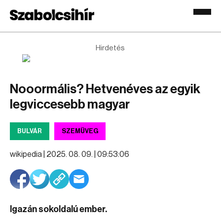
Hirdetés
Nooormális? Hetvenéves az egyik
legviccesebb magyar
BULVÁR
SZEMÜVEG
wikipedia |
2025. 08. 09. | 09:53:06
Igazán sokoldalú ember.