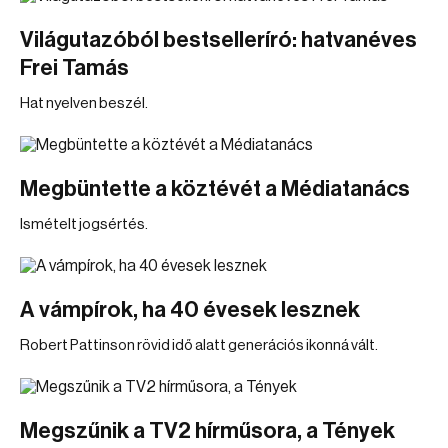
Világutazóból bestselleríró: hatvanéves
Frei Tamás
Hat nyelven beszél.
Megbüntette a köztévét a Médiatanács
Ismételt jogsértés.
A vámpírok, ha 40 évesek lesznek
Robert Pattinson rövid idő alatt generációs ikonná vált.
Megszűnik a TV2 hírműsora, a Tények