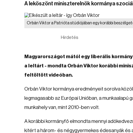
A leköszönt miniszterelnök kormánya szociák
Orbán Viktor a Patrióta stúdiójában egy korábbi beszélge
Hirdetés
Magyarországot mától egy liberális kormány
a leltárt - mondta Orbán Viktor korábbi min
feltöltött videóban.
Orbán Viktor kormánya eredményeit sorolva közö
legmagasabb az Európai Unióban, a munkaalapú ga
munkahely van, mint 2010-ben volt.
A korábbi kormányfő elmondta mennyi adókedvezm
kitért a három- és négygyermekes édesanyák és 