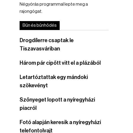
Négyórás programmal lepte meg a
rajongógat.
Bűn és bűnhődés
Drogdílerre csaptak le
Tiszavasváriban
Három pár cipőtt vitt el a plázából
Letartóztattak egy mándoki
szökevényt
Szőnyeget lopott a nyíregyházi
piacról
Fotó alapján keresik a nyíregyházi
telefontolvajt