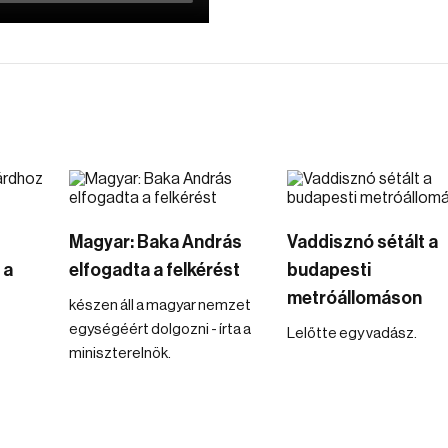
Magyar: Baka András
Vaddisznó sétált a
 a
elfogadta a felkérést
budapesti
metróállomáson
készen áll a magyar nemzet
egységéért dolgozni - írta a
Lelőtte egy vadász.
miniszterelnök.