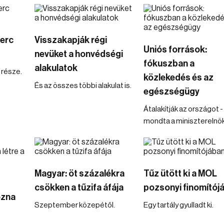
perc
Visszakapják régi
Uniós források:
nevüket a honvédségi
fókuszban a
alakulatok
 része.
közlekedés és az
És az összes többi alakulat is.
egészségügy
Átalakítják az országot -
mondta a miniszterelnök
Magyar: öt százalékra
Tűz ütött ki a MOL
csökken a tűzifa áfája
pozsonyi finomítój
ozna
Szeptember közepétől.
Egy tartály gyulladt ki.