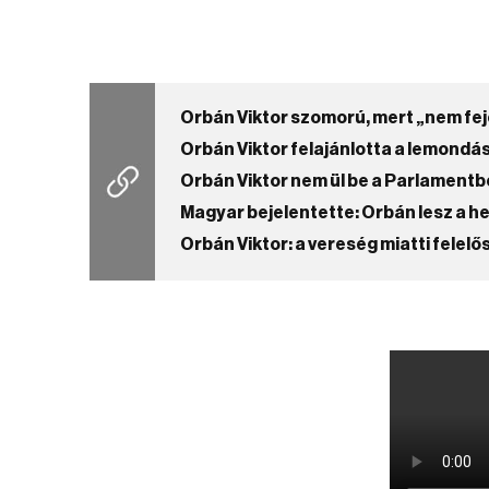
Orbán Viktor szomorú, mert „nem fej
Orbán Viktor felajánlotta a lemondá
Orbán Viktor nem ül be a Parlamentb
Magyar bejelentette: Orbán lesz a h
Orbán Viktor: a vereség miatti felel