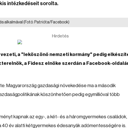
is intézkedéseit sorolta.
tés alkalmával
(Fotó: Patrióta/Facebook)
Hirdetés
 vezeti, a "leköszönő nemzeti kormány" pedig elkészít
iszterelnök, a Fidesz elnöke szerdán a Facebook-oldalá
lte: Magyarország gazdasági növekedése ma a második
zdaságpolitikának köszönhetően pedig egymillióval több
ényt kapnak az egy-, a két- és a háromgyermekes családok,
a 40 év alatti kétgyermekes édesanyák adómentességére is.