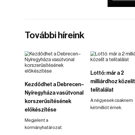
További híreink
Lottó: már a 2
milliárdhoz közelít
Kezdődhet a Debrecen–
telitalálat
Nyíregyháza vasútvonal
A négyesek csaknem
korszerűsítésének
kétmilliót érnek.
előkészítése
Megjelent a
kormányhatározat.