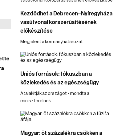
Kezdődhet a Debrecen–Nyíregyháza
vasútvonal korszerűsítésének
előkészítése
Megjelent a kormányhatározat.
ette
ra
Uniós források: fókuszban a
közlekedés és az egészségügy
Átalakítják az országot - mondta a
miniszterelnök.
Magyar: öt százalékra csökken a