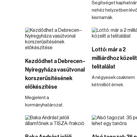
Segítséget kaphatnán
nehéz helyzetben lév
kismamák.
Lottó: már a 2
milliárdhoz közelít
Kezdődhet a Debrecen–
telitalálat
Nyíregyháza vasútvonal
A négyesek csaknem
korszerűsítésének
kétmilliót érnek.
előkészítése
Megjelent a
kormányhatározat.