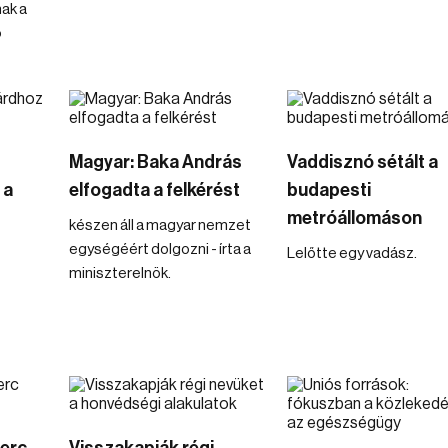
ak a
ő
Magyar: Baka András
Vaddisznó sétált a
 a
elfogadta a felkérést
budapesti
metróállomáson
készen áll a magyar nemzet
egységéért dolgozni - írta a
Lelőtte egy vadász.
miniszterelnök.