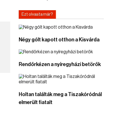
Ezt olvasta már?
Négy gólt kapott otthon a Kisvárda
Rendőrkézen a nyíregyházi betörők
Holtan találták meg a Tiszakóródnál
elmerült fiatalt