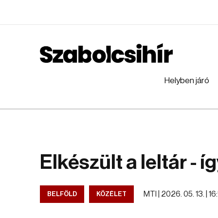
Helyben járó
Elkészült a leltár - 
MTI |
2026. 05. 13. | 16
BELFÖLD
KÖZÉLET