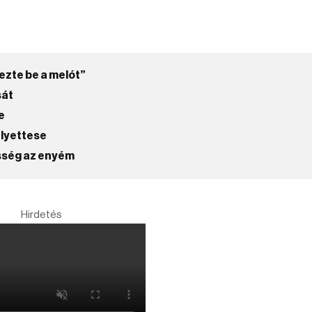
ezte be a melót”
sát
e
elyettese
ősség az enyém
Hirdetés