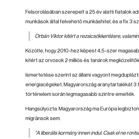
Felsorolásában szerepelt a 25 év alatti fiatalok ad
munkások által felvehető munkáshitel, és a fix 3 sz
Orbán Viktor kitért a rezsicsökkentésre, valamint
Közölte, hogy 2010-hez képest 4,5-szer magasabb 
kitért az orvosok 2 milliós és tanárok megközelítőle
Ismertetése szerint az állami vagyont megduplázták
energiacégeket, Magyarország aranytartalékát 3 to
történelem során legmagasabb szintre emelték.
Hangsúlyozta: Magyarország ma Európa legbizto
migránsok sem.
"A liberális kormány innen indul. Csak el ne ronts