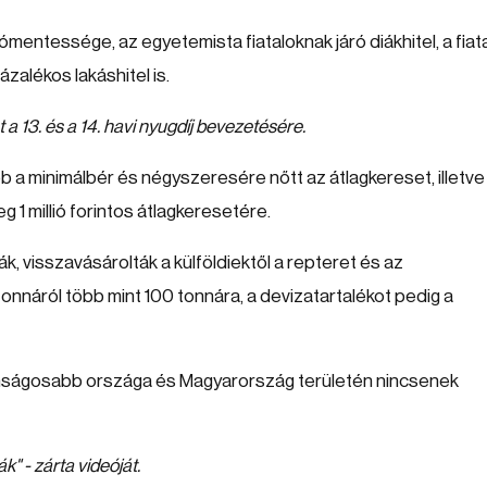
ómentessége, az egyetemista fiataloknak járó diákhitel, a fiata
ázalékos lakáshitel is.
 a 13. és a 14. havi nyugdíj bevezetésére.
a minimálbér és négyszeresére nőtt az átlagkereset, illetve
g 1 millió forintos átlagkeresetére.
, visszavásárolták a külföldiektől a repteret és az
nnáról több mint 100 tonnára, a devizatartalékot pedig a
nságosabb országa és Magyarország területén nincsenek
ák"
- zárta videóját.