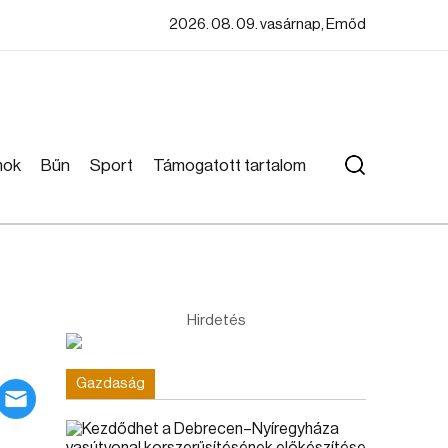
2026. 08. 09. vasárnap, Emőd
mok
Bűn
Sport
Támogatott tartalom
Hirdetés
Gazdaság