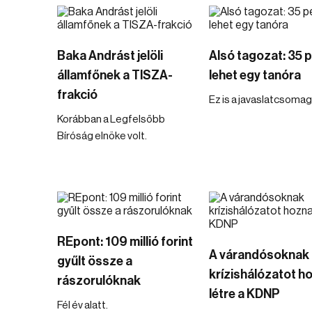
Baka Andrást jelöli
Alsó tagozat: 35 
államfőnek a TISZA-
lehet egy tanóra
frakció
Ez is a javaslatcsomag
Korábban a Legfelsőbb
Bíróság elnöke volt.
REpont: 109 millió forint
A várandósoknak
gyűlt össze a
krízishálózatot h
rászorulóknak
létre a KDNP
Fél év alatt.