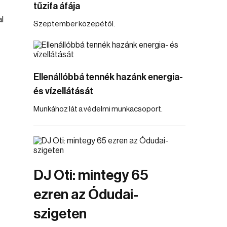
tűzifa áfája
l
Szeptember közepétől.
Ellenállóbbá tennék hazánk energia-
és vízellátását
Munkához lát a védelmi munkacsoport.
DJ Oti: mintegy 65
ezren az Ódudai-
szigeten