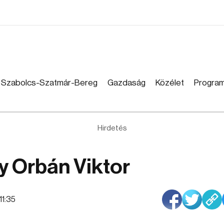
Szabolcs-Szatmár-Bereg
Gazdaság
Közélet
Progra
Hirdetés
így Orbán Viktor
:11:35