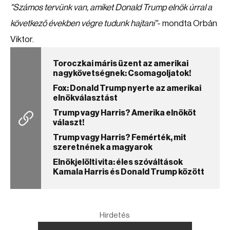
"Számos tervünk van, amiket Donald Trump elnök úrral a
következő években végre tudunk hajtani"
- mondta Orbán
Viktor.
Toroczkai máris üzent az amerikai
nagykövetségnek: Csomagoljatok!
Fox: Donald Trump nyerte az amerikai
elnökválasztást
Trump vagy Harris? Amerika elnököt
választ!
Trump vagy Harris? Femérték, mit
szeretnének a magyarok
Elnökjelölti vita: éles szóváltások
Kamala Harris és Donald Trump között
Hirdetés