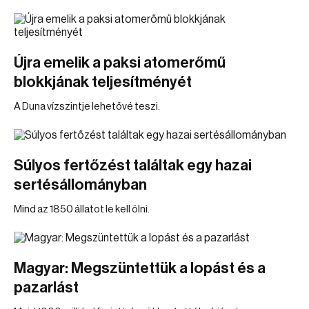
Újra emelik a paksi atomerőmű
blokkjának teljesítményét
A Duna vízszintje lehetővé teszi.
Súlyos fertőzést találtak egy hazai
sertésállományban
Mind az 1850 állatot le kell ölni.
Magyar: Megszüntettük a lopást és a
pazarlást