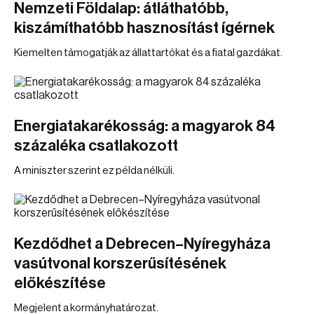
Nemzeti Földalap: átláthatóbb,
kiszámíthatóbb hasznosítást ígérnek
Kiemelten támogatják az állattartókat és a fiatal gazdákat.
Energiatakarékosság: a magyarok 84
százaléka csatlakozott
A miniszter szerint ez példa nélküli.
Kezdődhet a Debrecen–Nyíregyháza
vasútvonal korszerűsítésének
előkészítése
Megjelent a kormányhatározat.