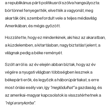
a republikánus párti politikusról szólva hangsúlyozta:
börtönnel fenyegették, elvették a vagyonát, meg
akarták ölni, szembefordult vele a teljes médiavilág
Amerikában, és mégis győzött.
Hozzátette, hogy ez mindenkinek, aki hisz az akaratban,
a küzdelemben, a kitartásban, nagy biztatást jelent, a
világnak pedig a béke reményét.
Szólt arról is: az év elején abban bíztak, hogy az év
végére a nyugati világban többségben lesznek a
békepárti erők, és legyőzik a háborúpártiakat, s erre
most óriási esély van, így
"meglódulhat"
a gazdaság, és
az amerikai-magyar kapcsolatok is visszatérhetnek a
"régi aranykorba"
.