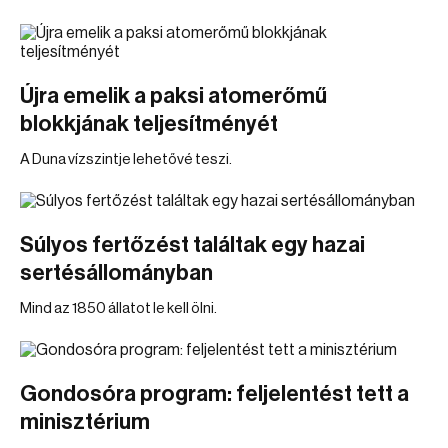
Újra emelik a paksi atomerőmű
blokkjának teljesítményét
A Duna vízszintje lehetővé teszi.
Súlyos fertőzést találtak egy hazai
sertésállományban
Mind az 1850 állatot le kell ölni.
Gondosóra program: feljelentést tett a
minisztérium