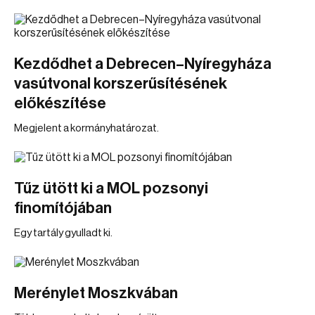
Kezdődhet a Debrecen–Nyíregyháza
vasútvonal korszerűsítésének
előkészítése
Megjelent a kormányhatározat.
Tűz ütött ki a MOL pozsonyi
finomítójában
Egy tartály gyulladt ki.
Merénylet Moszkvában