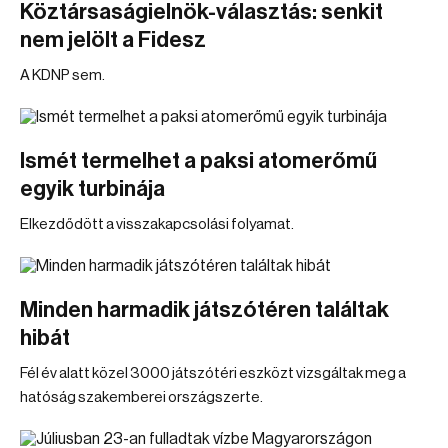
Köztársaságielnök-választás: senkit
nem jelölt a Fidesz
A KDNP sem.
Ismét termelhet a paksi atomerőmű
egyik turbinája
Elkezdődött a visszakapcsolási folyamat.
Minden harmadik játszótéren találtak
hibát
Fél év alatt közel 3000 játszótéri eszközt vizsgáltak meg a
hatóság szakemberei országszerte.