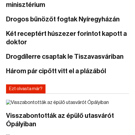
minisztérium
Drogos bűnözőt fogtak Nyíregyházán
Két receptért húszezer forintot kapott a
doktor
Drogdílerre csaptak le Tiszavasváriban
Három pár cipőtt vitt el a plázából
Ezt olvasta már?
Visszabontották az épülő utasvárót
Ópályiban