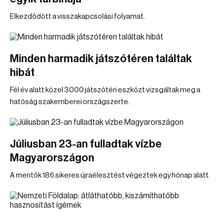
Elkezdődött a visszakapcsolási folyamat.
Minden harmadik játszótéren találtak
hibát
Fél év alatt közel 3000 játszótéri eszközt vizsgáltak meg a
hatóság szakemberei országszerte.
Júliusban 23-an fulladtak vízbe
Magyarországon
A mentők 186 sikeres újraélesztést végeztek egy hónap alatt.