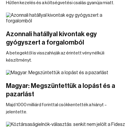
Hűtlen kezelés és a költségvetési csalás gyanúja miatt.
Azonnali hatállyal kivontak egy
gyógyszert a forgalomból
A betegektől is visszahívják az érintett vény nélküli
készítményt.
Magyar: Megszüntettük a lopást és a
pazarlást
Majd 1000 milliárd forinttal csökkentették a hiányt –
jelentette.