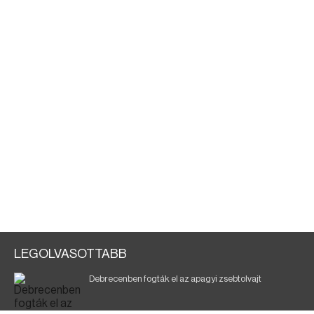
LEGOLVASOTTABB
Debrecenben fogták el az apagyi zsebtolvajt