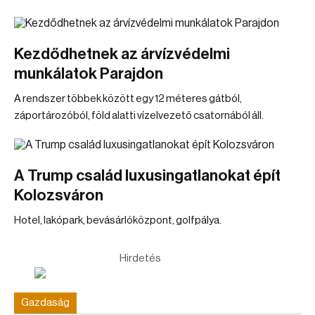
Kezdődhetnek az árvízvédelmi
munkálatok Parajdon
A rendszer többek között egy 12 méteres gátból,
záportározóból, föld alatti vízelvezető csatornából áll.
A Trump család luxusingatlanokat épít
Kolozsváron
Hotel, lakópark, bevásárlóközpont, golfpálya.
Hirdetés
Gazdaság