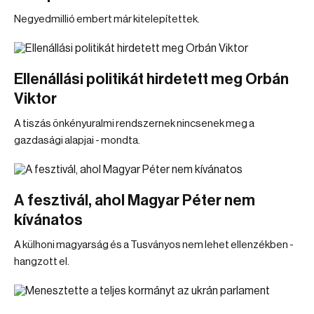
Negyedmillió embert már kitelepítettek.
Ellenállási politikát hirdetett meg Orbán
Viktor
A tiszás önkényuralmi rendszernek nincsenek meg a
gazdasági alapjai - mondta.
A fesztivál, ahol Magyar Péter nem
kívánatos
A külhoni magyarság és a Tusványos nem lehet ellenzékben -
hangzott el.