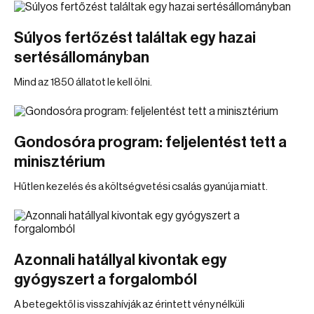
Súlyos fertőzést találtak egy hazai
sertésállományban
Mind az 1850 állatot le kell ölni.
Gondosóra program: feljelentést tett a
minisztérium
Hűtlen kezelés és a költségvetési csalás gyanúja miatt.
Azonnali hatállyal kivontak egy
gyógyszert a forgalomból
A betegektől is visszahívják az érintett vény nélküli