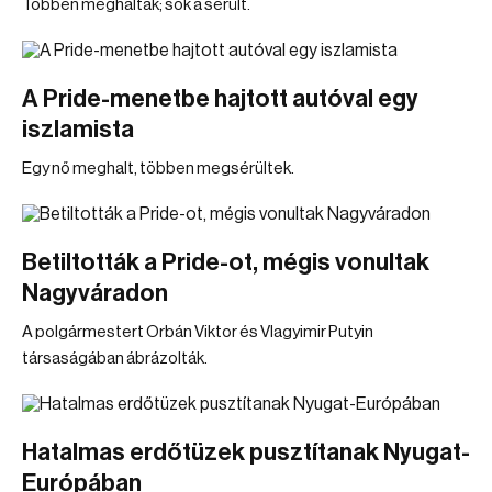
Többen meghaltak; sok a sérült.
A Pride-menetbe hajtott autóval egy
iszlamista
Egy nő meghalt, többen megsérültek.
Betiltották a Pride-ot, mégis vonultak
Nagyváradon
A polgármestert Orbán Viktor és Vlagyimir Putyin
társaságában ábrázolták.
Hatalmas erdőtüzek pusztítanak Nyugat-
Európában