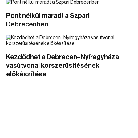
Pont nélkül maradt a Szpari
Debrecenben
Kezdődhet a Debrecen–Nyíregyháza
vasútvonal korszerűsítésének
előkészítése