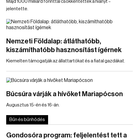
Majd 1000 milliárd forinttal csökkentették a hiányt –
jelentette.
Nemzeti Földalap: átláthatóbb,
kiszámíthatóbb hasznosítást ígérnek
Kiemelten támogatják az állattartókat és a fiatal gazdákat.
Búcsúra várják a hívőket Mariapócson
Augusztus 15-én és 16-án.
Bűn és bűnhődés
Gondosóra program: feljelentést tett a