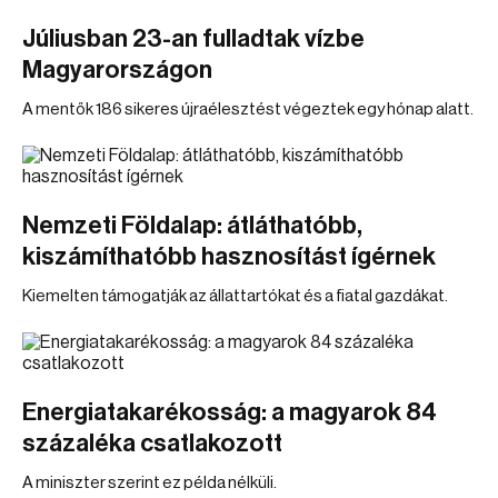
Júliusban 23-an fulladtak vízbe
Magyarországon
A mentők 186 sikeres újraélesztést végeztek egy hónap alatt.
Nemzeti Földalap: átláthatóbb,
kiszámíthatóbb hasznosítást ígérnek
Kiemelten támogatják az állattartókat és a fiatal gazdákat.
Energiatakarékosság: a magyarok 84
százaléka csatlakozott
A miniszter szerint ez példa nélküli.