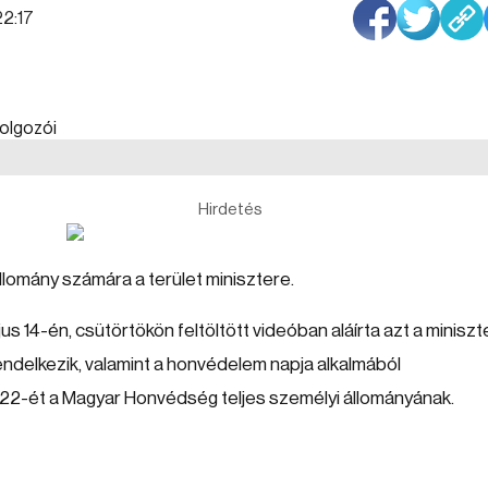
22:17
Hirdetés
llomány számára a terület minisztere.
us 14-én, csütörtökön feltöltött videóban aláírta azt a miniszte
endelkezik, valamint a honvédelem napja alkalmából
-22-ét a Magyar Honvédség teljes személyi állományának.