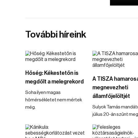
További híreink
Hőség: Kékestetőn is
A TISZA hamaros
megdőlt a melegrekord
megnevezheti
Soha ilyen magas
államfőjelöltjét
hőmérsékletet nem mértek
Sulyok Tamás mandá
még.
július 20-án szűnt meg