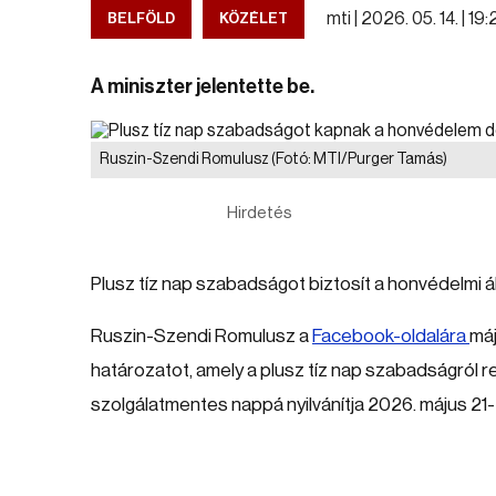
mti |
2026. 05. 14. | 19:
BELFÖLD
KÖZÉLET
A miniszter jelentette be.
Ruszin-Szendi Romulusz
(Fotó: MTI/Purger Tamás)
Hirdetés
Plusz tíz nap szabadságot biztosít a honvédelmi á
Ruszin-Szendi Romulusz a
Facebook-oldalára
máj
határozatot, amely a plusz tíz nap szabadságról r
szolgálatmentes nappá nyilvánítja 2026. május 21