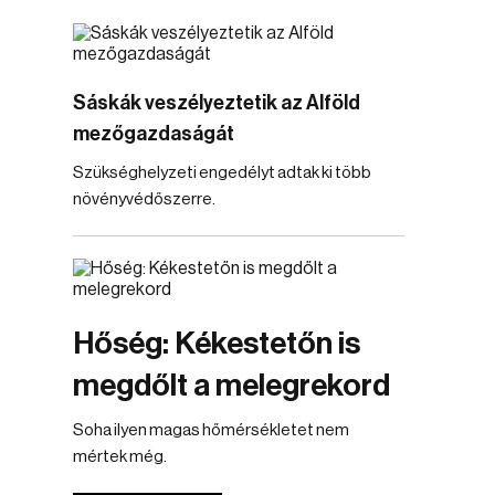
Sáskák veszélyeztetik az Alföld
mezőgazdaságát
Szükséghelyzeti engedélyt adtak ki több
növényvédőszerre.
Hőség: Kékestetőn is
megdőlt a melegrekord
Soha ilyen magas hőmérsékletet nem
mértek még.