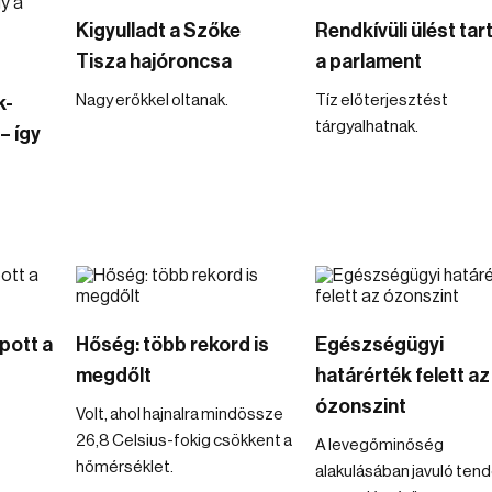
Kigyulladt a Szőke
Rendkívüli ülést tar
Tisza hajóroncsa
a parlament
Nagy erőkkel oltanak.
Tíz előterjesztést
k-
tárgyalhatnak.
– így
pott a
Hőség: több rekord is
Egészségügyi
megdőlt
határérték felett az
ózonszint
Volt, ahol hajnalra mindössze
26,8 Celsius-fokig csökkent a
A levegőminőség
hőmérséklet.
alakulásában javuló ten