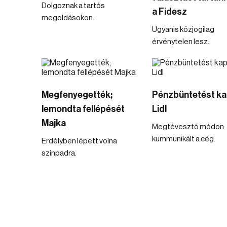
Dolgoznak a tartós
a Fidesz
megoldásokon.
Ugyanis közjogilag
érvénytelen lesz.
Megfenyegették;
Pénzbüntetést ka
lemondta fellépését
Lidl
Majka
Megtévesztő módon
kummunikált a cég.
Erdélyben lépett volna
színpadra.