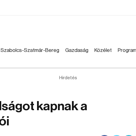
Szabolcs-Szatmár-Bereg
Gazdaság
Közélet
Progra
Hirdetés
dságot kapnak a
ói