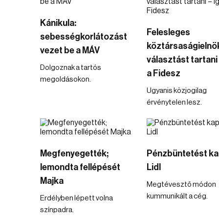
Kánikula:
Felesleges
sebességkorlátozást
köztársaságielnö
vezet be a MÁV
választást tartani 
Dolgoznak a tartós
a Fidesz
megoldásokon.
Ugyanis közjogilag
érvénytelen lesz.
Megfenyegették;
Pénzbüntetést ka
lemondta fellépését
Lidl
Majka
Megtévesztő módon
kummunikált a cég.
Erdélyben lépett volna
színpadra.