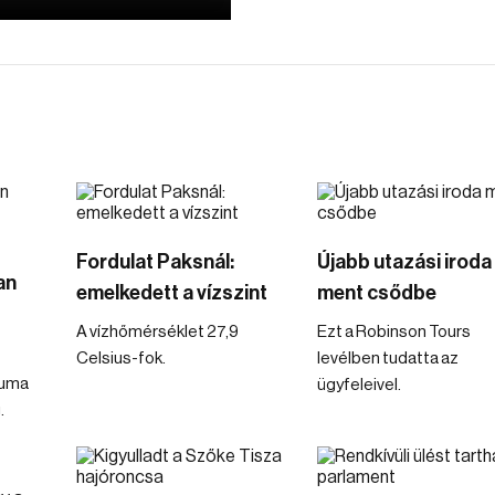
Fordulat Paksnál:
Újabb utazási iroda
an
emelkedett a vízszint
ment csődbe
A vízhőmérséklet 27,9
Ezt a Robinson Tours
Celsius-fok.
levélben tudatta az
tuma
ügyfeleivel.
.