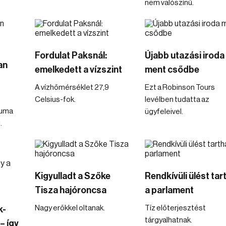
nem valószínű.
Fordulat Paksnál:
Újabb utazási iroda
an
emelkedett a vízszint
ment csődbe
A vízhőmérséklet 27,9
Ezt a Robinson Tours
Celsius-fok.
levélben tudatta az
tuma
ügyfeleivel.
.
Kigyulladt a Szőke
Rendkívüli ülést tar
Tisza hajóroncsa
a parlament
Nagy erőkkel oltanak.
Tíz előterjesztést
k-
tárgyalhatnak.
– így