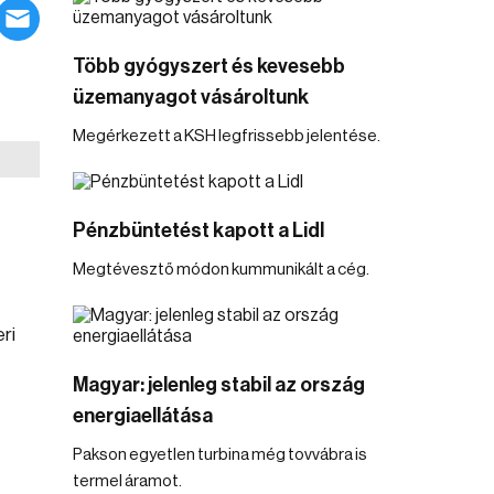
Több gyógyszert és kevesebb
üzemanyagot vásároltunk
Megérkezett a KSH legfrissebb jelentése.
Pénzbüntetést kapott a Lidl
Megtévesztő módon kummunikált a cég.
ri
Magyar: jelenleg stabil az ország
energiaellátása
Pakson egyetlen turbina még tovvábra is
termel áramot.