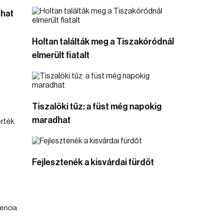
that
Holtan találták meg a Tiszakóródnál
elmerült fiatalt
Tiszalöki tűz: a füst még napokig
maradhat
Fejlesztenék a kisvárdai fürdőt
dencia