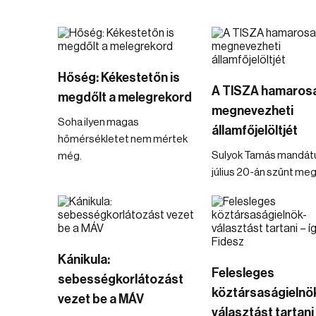
Hőség: Kékestetőn is
A TISZA hamaros
megdőlt a melegrekord
megnevezheti
Soha ilyen magas
államfőjelöltjét
hőmérsékletet nem mértek
Sulyok Tamás mandá
még.
július 20-án szűnt meg
Kánikula:
Felesleges
sebességkorlátozást
köztársaságielnö
vezet be a MÁV
választást tartani 