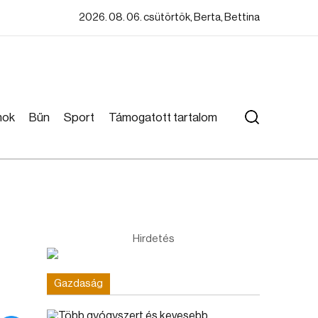
2026. 08. 06. csütörtök, Berta, Bettina
mok
Bűn
Sport
Támogatott tartalom
Hirdetés
Gazdaság