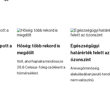
pott a
Hőség: több rekord is
Egészségügyi
megdőlt
határérték felett az
ózonszint
Volt, ahol hajnalra mindössze
26,8 Celsius-fokig csökkent a
A levegőminőség
hőmérséklet.
alakulásában javuló ten
nem valószínű.