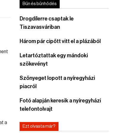
Bűn és bűnhődés
Drogdílerre csaptak le
Tiszavasváriban
Három pár cipőtt vitt el a plázából
Letartóztattak egy mándoki
szökevényt
Szőnyeget lopott a nyíregyházi
piacról
Fotó alapján keresik a nyíregyházi
telefontolvajt
Ezt olvasta már?