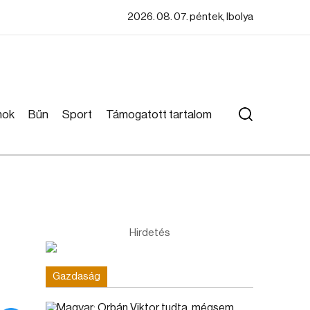
2026. 08. 07. péntek, Ibolya
mok
Bűn
Sport
Támogatott tartalom
Hirdetés
Gazdaság