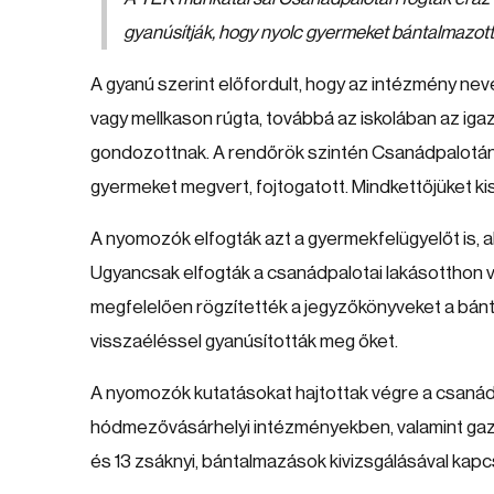
gyanúsítják, hogy nyolc gyermeket bántalmazott 
A gyanú szerint előfordult, hogy az intézmény nevelő
vagy mellkason rúgta, továbbá az iskolában az iga
gondozottnak. A rendőrök szintén Csanádpalotán fo
gyermeket megvert, fojtogatott. Mindkettőjüket kis
A nyomozók elfogták azt a gyermekfelügyelőt is, a
Ugyancsak elfogták a csanádpalotai lakásotthon ve
megfelelően rögzítették a jegyzőkönyveket a bánta
visszaéléssel gyanúsították meg őket.
A nyomozók kutatásokat hajtottak végre a csanád
hódmezővásárhelyi intézményekben, valamint gazd
és 13 zsáknyi, bántalmazások kivizsgálásával kapcs