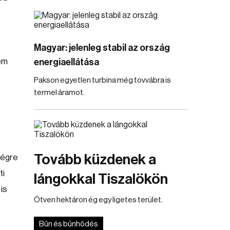
Magyar: jelenleg stabil az ország
em
energiaellátása
Pakson egyetlen turbina még tovvábra is
termel áramot.
Tovább küzdenek a
végre
ti
lángokkal Tiszalökön
is
Ötven hektáron ég egy ligetes terület.
Bűn és bűnhődés