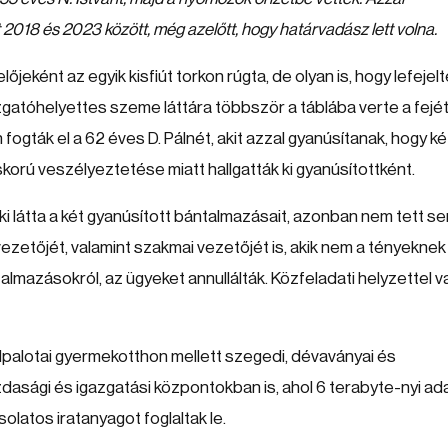
2018 és 2023 között, még azelőtt, hogy határvadász lett volna.
jeként az egyik kisfiút torkon rúgta, de olyan is, hogy lefejelt
zgatóhelyettes szeme láttára többször a táblába verte a fejét
gták el a 62 éves D. Pálnét, akit azzal gyanúsítanak, hogy ké
korú veszélyeztetése miatt hallgatták ki gyanúsítottként.
ki látta a két gyanúsított bántalmazásait, azonban nem tett se
zetőjét, valamint szakmai vezetőjét is, akik nem a tényeknek
lmazásokról, az ügyeket annullálták. Közfeladati helyzettel v
palotai gyermekotthon mellett szegedi, dévaványai és
asági és igazgatási központokban is, ahol 6 terabyte-nyi ad
olatos iratanyagot foglaltak le.