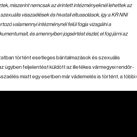
ztek, miszerint nemcsak az érintett intézményeknél lehettek az
zexuális visszaélések és hivatali eltussolások, így a KR NNI
tozó valamennyi intézménynél felül fogja vizsgálni a
mentumait, és amennyiben jogsértést észlel, el fog járni az
lózatban történt esetleges bántalmazások és szexuális
 ügyben feljelentést küldött az illetékes vármegyei rendőr-
szaélés miatt egy esetben már vádemelés is történt, a többi