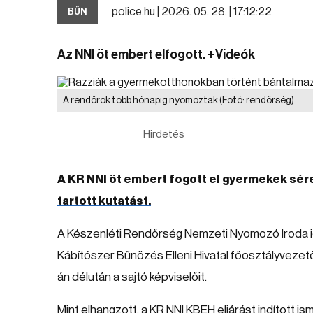
police.hu |
2026. 05. 28. | 17:12:22
BŰN
Az NNI öt embert elfogott. +Videók
A rendőrök több hónapig nyomoztak
(Fotó: rendőrség)
Hirdetés
A KR NNI öt embert fogott el gyermekek sér
tartott kutatást.
A Készenléti Rendőrség Nemzeti Nyomozó Iroda ig
Kábítószer Bűnözés Elleni Hivatal főosztályvezet
án délután a sajtó képviselőit.
Mint elhangzott, a KR NNI KBEH eljárást indított is