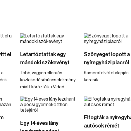
tt el
Letartóztattak egy
Szőnyeget lopott a
mándoki szökevényt
nyíregyházi piacról
 a
Több, vagyon elleni és
Kamerafelvétel alapján
rik.
közlekedési bűncselekmény
keresik.
miatt körözték. +Videó
om
Elfogták a nyíregyh
Egy 14 éves lány
autósok rémét