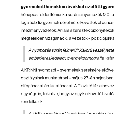
gyermekotthonokban évekkel ezelőtti gyer
hónapos felderítőmunka során a nyomozók 120 tanút
legalább tíz gyermek sérelmére követtek el bűncs
intézményvezetők. Arra is szereztek bizonyítékok
megfelelően vizsgálták ki, a vezetők – pozíciójukka
A nyomozás során felmerült kiskorú veszélyezte
emberkereskedelem, gyermekpornográfia, valamint
A KR NNI nyomozói – gyermekek sérelmére elkövet
osztályainak munkatársai – május 27-én hajnalba
elfogásokat és kutatásokat. A Tisztítótűz elneve
egysége is, tekintve, hogy az egyik elkövető hivatás
rendelkezik.
A TEK munkatársai Csanádpalotán fogták el az 5