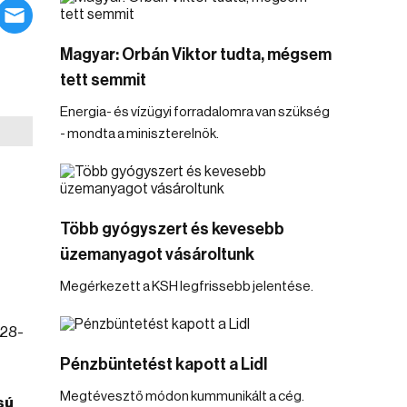
Magyar: Orbán Viktor tudta, mégsem
tett semmit
Energia- és vízügyi forradalomra van szükség
- mondta a miniszterelnök.
Több gyógyszert és kevesebb
üzemanyagot vásároltunk
Megérkezett a KSH legfrissebb jelentése.
 28-
Pénzbüntetést kapott a Lidl
Megtévesztő módon kummunikált a cég.
sú