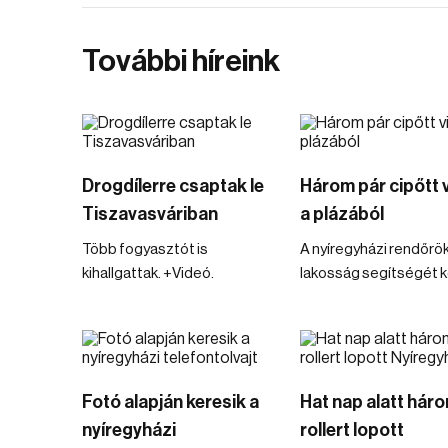
További híreink
Drogdílerre csaptak le
Három pár cipőtt vi
Tiszavasváriban
a plázából
Több fogyasztót is
A nyíregyházi rendőrök
kihallgattak. +Videó.
lakosság segítségét ké
Fotó alapján keresik a
Hat nap alatt hár
nyíregyházi
rollert lopott