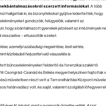
mekbántalmazásokról szerzett információkat
. A több
 hallgattak ki, és bizonyítékokat gyűjtve kiderítették, hogy
elekményeket gondozóik, felügyelőik, valamint az
at, hogy a bántalmazott gyerekek jelzéseit az intézmények n
l visszaélve – eltussolták ezeket.
tése, személyi szabadság megsértése, testi sértés,
 közfeladati helyzettel való visszaélés is.
ett bűncselekményeket felderítő és forenzikai szakértő
n 14 Csongrád-Csanád és Békés megyei helyszínen hajtottak 
zésű műveletben részt vett a Terrorelhárítási Központ művele
os határvadász volt, és saját, valamint szolgálati lőfegyverrel 
5 éves N. Istvánt, majd a nyomozók őrizetbe vették. Azzal