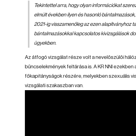
Tekintettel arra, hogy olyan információkat szere
elmúlt években ilyen és hasonló bántalmazások, s
2021-ig visszamenőleg az ezen alapítványhoz tar
bántalmazásokkal kapcsolatos kivizsgálások doku
ügyekben.
Az átfogó vizsgálat része volt a nevelőszülői há
bűncselekmények feltárása is. A KR NNI ezekben az
főkapitányságok részére, melyekben szexuális vis
vizsgálati szakaszban van.