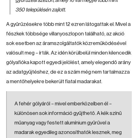
gyűrűzési szezon, amely 16 vármegye több mint
350 településén zajlott.
A gyűrűzésekre több mint 12 ezren látogattak el. Mivel a
fészkek többsége villanyoszlopon található, az akció
sok esetben az áramszolgáltatók közreműködésével
valósult meg – írták. Az idén körülbelül minden kilencedik
gólyafióka kapott egyedi jelölést, amely elegendő arány
az adatgyűjtéshez, de ez a szám még nem tartalmazza
a mentőhelyekre bekerült fiatal madarakat.
A fehér gólyáról – mivel emberközelben él –
különösen sok információ gyűjthető. A kék színű
műanyag vagy festett alumínium gyűrűvel a
madarak egyedileg azonosíthatók lesznek, meg