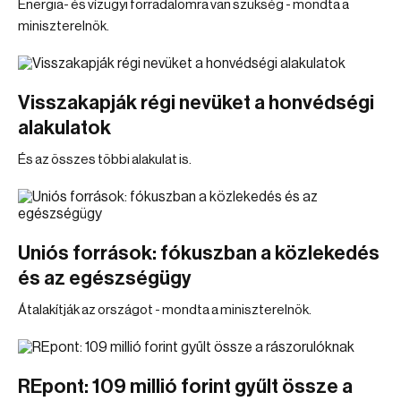
Energia- és vízügyi forradalomra van szükség - mondta a
miniszterelnök.
Visszakapják régi nevüket a honvédségi
alakulatok
És az összes többi alakulat is.
Uniós források: fókuszban a közlekedés
és az egészségügy
Átalakítják az országot - mondta a miniszterelnök.
REpont: 109 millió forint gyűlt össze a