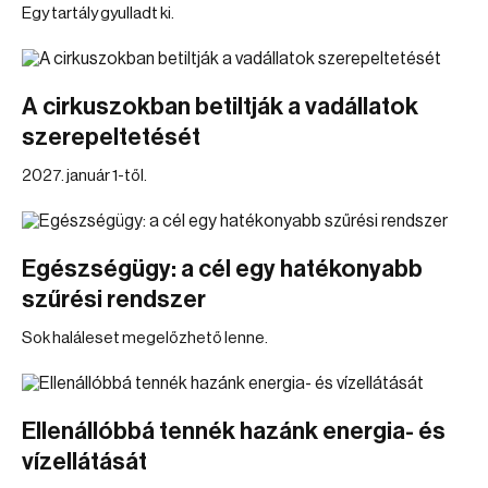
Egy tartály gyulladt ki.
A cirkuszokban betiltják a vadállatok
szerepeltetését
2027. január 1-től.
Egészségügy: a cél egy hatékonyabb
szűrési rendszer
Sok haláleset megelőzhető lenne.
Ellenállóbbá tennék hazánk energia- és
vízellátását