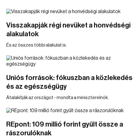
Visszakapják régi nevüket a honvédségi
alakulatok
És az összes többi alakulat is.
Uniós források: fókuszban a közlekedés
és az egészségügy
Átalakítják az országot - mondta a miniszterelnök.
REpont: 109 millió forint gyűlt össze a
rászorulóknak