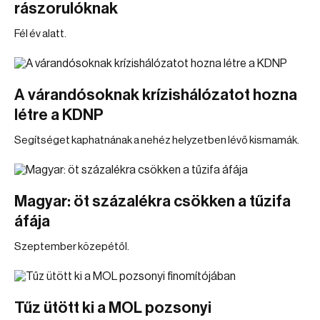
rászorulóknak
Fél év alatt.
A várandósoknak krízishálózatot hozna
létre a KDNP
Segítséget kaphatnának a nehéz helyzetben lévő kismamák.
Magyar: öt százalékra csökken a tűzifa
áfája
Szeptember közepétől.
Tűz ütött ki a MOL pozsonyi