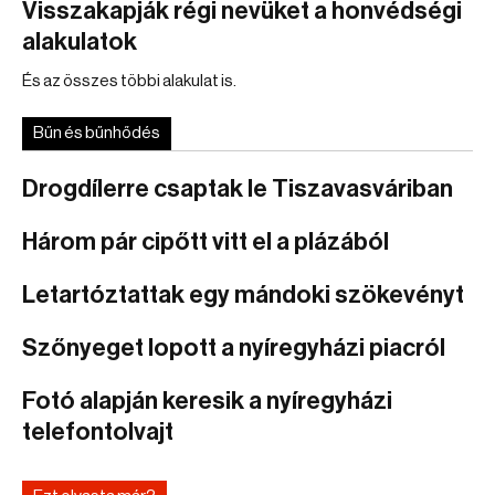
Visszakapják régi nevüket a honvédségi
alakulatok
És az összes többi alakulat is.
Bűn és bűnhődés
Drogdílerre csaptak le Tiszavasváriban
Három pár cipőtt vitt el a plázából
Letartóztattak egy mándoki szökevényt
Szőnyeget lopott a nyíregyházi piacról
Fotó alapján keresik a nyíregyházi
telefontolvajt