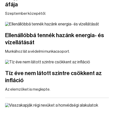
áfája
Szeptember közepétől.
Ellenállóbbá tennék hazánk energia- és
vízellátását
Munkához lát a védelmi munkacsoport.
Tíz éve nem látott szintre csökkent az
infláció
Az elemzőket is meglepte.