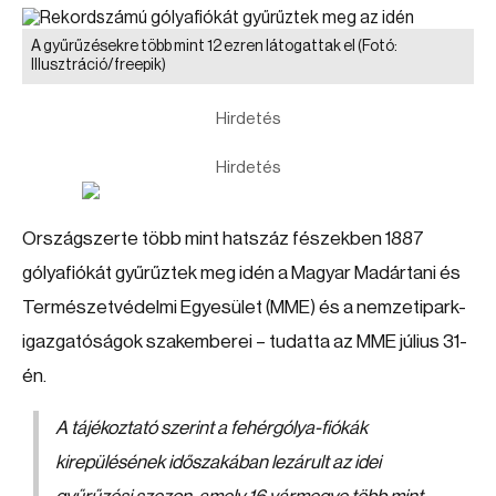
A gyűrűzésekre több mint 12 ezren látogattak el
(Fotó:
Illusztráció/freepik)
Hirdetés
Hirdetés
Országszerte több mint hatszáz fészekben 1887
gólyafiókát gyűrűztek meg idén a Magyar Madártani és
Természetvédelmi Egyesület (MME) és a nemzetipark-
igazgatóságok szakemberei – tudatta az MME július 31-
én.
A tájékoztató szerint a fehérgólya-fiókák
kirepülésének időszakában lezárult az idei