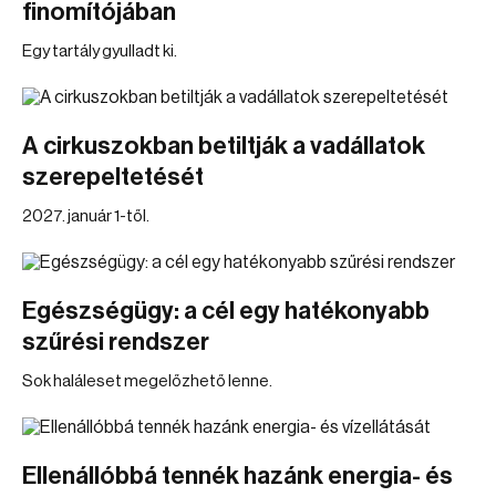
finomítójában
Egy tartály gyulladt ki.
A cirkuszokban betiltják a vadállatok
szerepeltetését
2027. január 1-től.
Egészségügy: a cél egy hatékonyabb
szűrési rendszer
Sok haláleset megelőzhető lenne.
Ellenállóbbá tennék hazánk energia- és