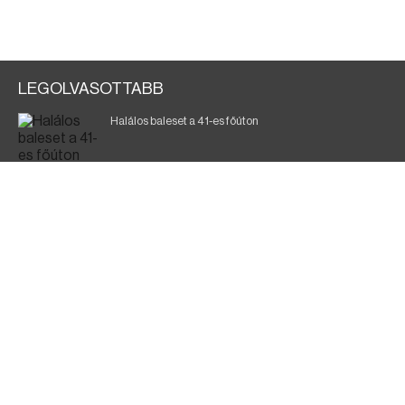
LEGOLVASOTTABB
Halálos baleset a 41-es főúton
Magyar Péter: a legkritikusabb öt nap áll előttünk
700 megawattot spóroltak össze a magyarok
Fák égnek Tyukod és Nagyecsed között