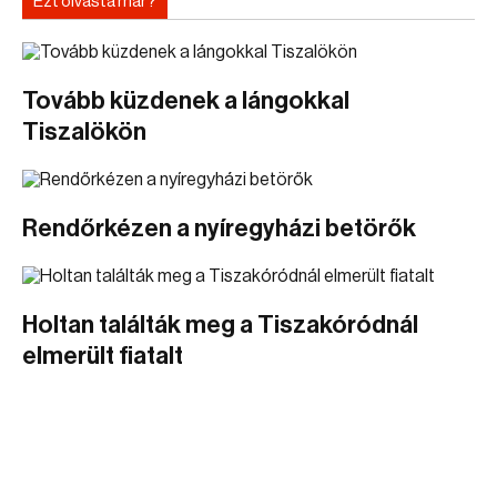
Ezt olvasta már?
Tovább küzdenek a lángokkal
Tiszalökön
Rendőrkézen a nyíregyházi betörők
Holtan találták meg a Tiszakóródnál
elmerült fiatalt