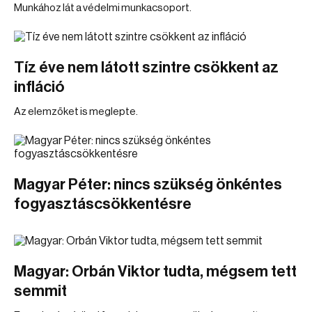
Munkához lát a védelmi munkacsoport.
Tíz éve nem látott szintre csökkent az
infláció
Az elemzőket is meglepte.
Magyar Péter: nincs szükség önkéntes
fogyasztáscsökkentésre
Magyar: Orbán Viktor tudta, mégsem tett
semmit