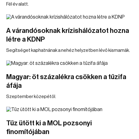
Fél év alatt.
A várandósoknak krízishálózatot hozna
létre a KDNP
Segítséget kaphatnának a nehéz helyzetben lévő kismamák.
Magyar: öt százalékra csökken a tűzifa
áfája
Szeptember közepétől.
Tűz ütött ki a MOL pozsonyi
finomítójában