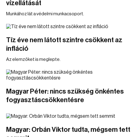
vízellátását
Munkához lát a védelmi munkacsoport.
Tíz éve nem látott szintre csökkent az
infláció
Az elemzőket is meglepte.
Magyar Péter: nincs szükség önkéntes
fogyasztáscsökkentésre
Magyar: Orbán Viktor tudta, mégsem tett