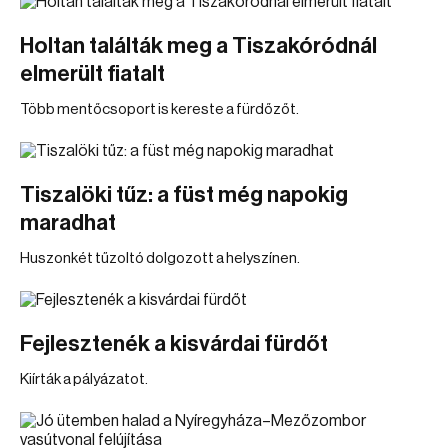
Holtan találták meg a Tiszakóródnál
elmerült fiatalt
Több mentőcsoport is kereste a fürdőzőt.
Tiszalöki tűz: a füst még napokig
maradhat
Huszonkét tűzoltó dolgozott a helyszínen.
Fejlesztenék a kisvárdai fürdőt
Kiírták a pályázatot.