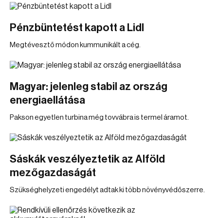
Pénzbüntetést kapott a Lidl
Megtévesztő módon kummunikált a cég.
Magyar: jelenleg stabil az ország
energiaellátása
Pakson egyetlen turbina még tovvábra is termel áramot.
Sáskák veszélyeztetik az Alföld
mezőgazdaságát
Szükséghelyzeti engedélyt adtak ki több növényvédőszerre.