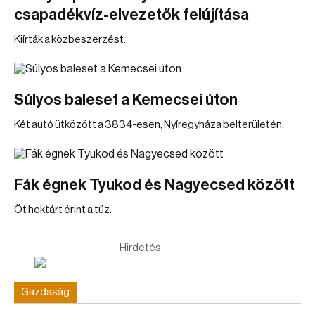
csapadékvíz-elvezetők felújítása
Kiírták a közbeszerzést.
Súlyos baleset a Kemecsei úton
Két autó ütközött a 3834-esen, Nyíregyháza belterületén.
Fák égnek Tyukod és Nagyecsed között
Öt hektárt érint a tűz.
Hirdetés
Gazdaság