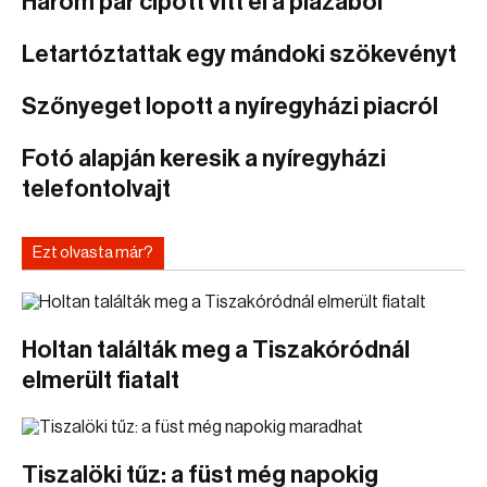
Három pár cipőtt vitt el a plázából
Letartóztattak egy mándoki szökevényt
Szőnyeget lopott a nyíregyházi piacról
Fotó alapján keresik a nyíregyházi
telefontolvajt
Ezt olvasta már?
Holtan találták meg a Tiszakóródnál
elmerült fiatalt
Tiszalöki tűz: a füst még napokig