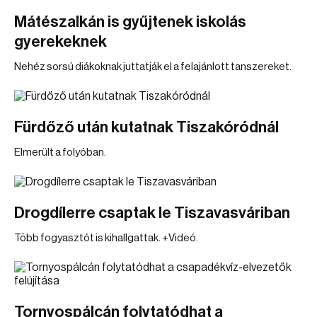
Mátészalkán is gyűjtenek iskolás
gyerekeknek
Nehéz sorsú diákoknak juttatják el a felajánlott tanszereket.
Fürdőző után kutatnak Tiszakóródnál
Elmerült a folyóban.
Drogdílerre csaptak le Tiszavasváriban
Több fogyasztót is kihallgattak. +Videó.
Tornyospálcán folytatódhat a