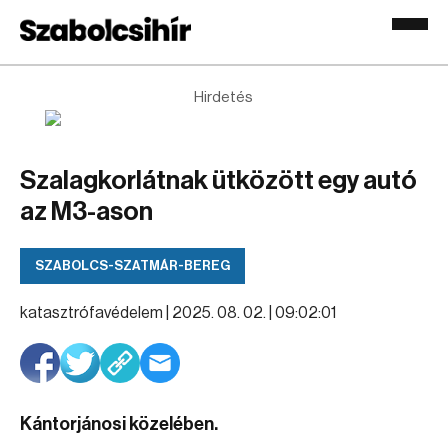
Hirdetés
Szalagkorlátnak ütközött egy autó
az M3-ason
SZABOLCS-SZATMÁR-BEREG
katasztrófavédelem |
2025. 08. 02. | 09:02:01
Kántorjánosi közelében.