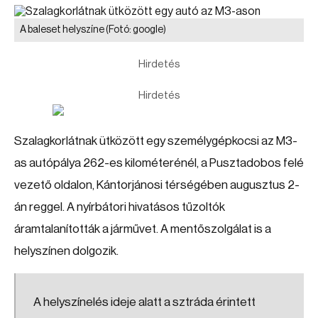
A baleset helyszíne
(Fotó: google)
Hirdetés
Hirdetés
Szalagkorlátnak ütközött egy személygépkocsi az M3-
as autópálya 262-es kilométerénél, a Pusztadobos felé
vezető oldalon, Kántorjánosi térségében augusztus 2-
án reggel. A nyírbátori hivatásos tűzoltók
áramtalanították a járművet. A mentőszolgálat is a
helyszínen dolgozik.
A helyszínelés ideje alatt a sztráda érintett