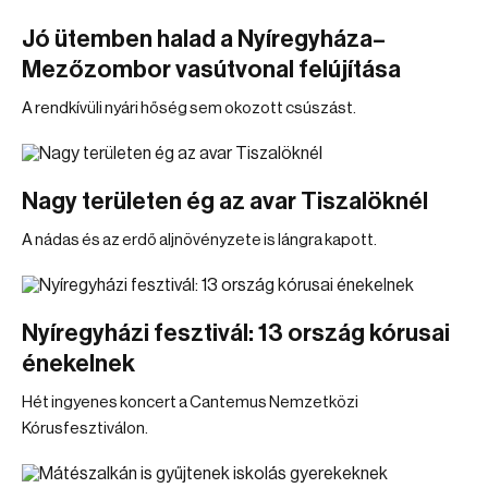
Jó ütemben halad a Nyíregyháza–
Mezőzombor vasútvonal felújítása
A rendkívüli nyári hőség sem okozott csúszást.
Nagy területen ég az avar Tiszalöknél
A nádas és az erdő aljnövényzete is lángra kapott.
Nyíregyházi fesztivál: 13 ország kórusai
énekelnek
Hét ingyenes koncert a Cantemus Nemzetközi
Kórusfesztiválon.