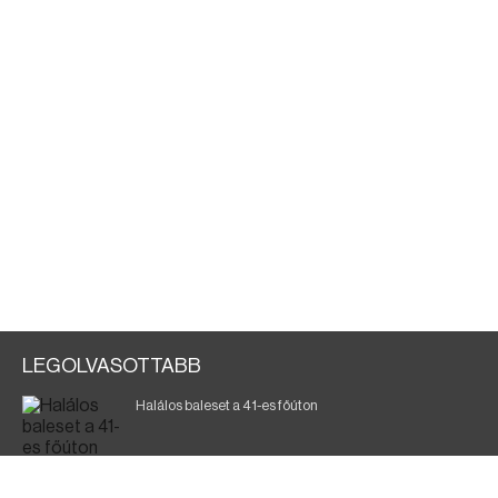
LEGOLVASOTTABB
Halálos baleset a 41-es főúton