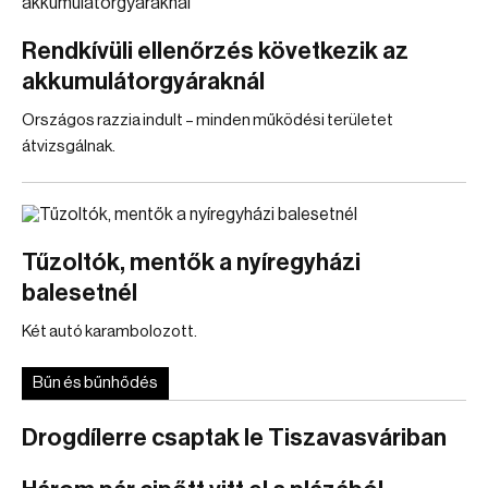
Rendkívüli ellenőrzés következik az
akkumulátorgyáraknál
Országos razzia indult – minden működési területet
átvizsgálnak.
Tűzoltók, mentők a nyíregyházi
balesetnél
Két autó karambolozott.
Bűn és bűnhődés
Drogdílerre csaptak le Tiszavasváriban