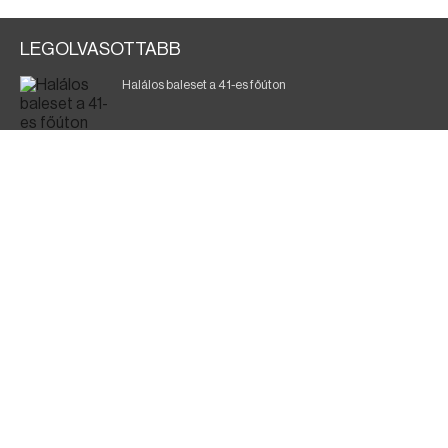
LEGOLVASOTTABB
Halálos baleset a 41-es főúton
Magyar Péter: ülésezett a Kormányzati Védelmi
Munkacsoport
A vasúti teherszállítást korlátozzák
Fák égnek Tyukod és Nagyecsed között
Fürdőző után kutatnak Tiszakóródnál