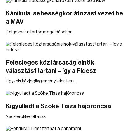
Kánikula: sebességkorlátozást vezet be
a MÁV
Dolgoznak a tartós megoldásokon.
Felesleges köztársaságielnök-
választást tartani – így a Fidesz
Ugyanis közjogilag érvénytelen lesz.
Kigyulladt a Szőke Tisza hajóroncsa
Nagy erőkkel oltanak.