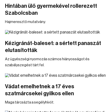
Hintában ülő gyermekével rollerezett
Szabolcsban
Hajmeresztő mutatvány.
Kézigránát-baleset: a sértett panaszát
elutasították
Az ügyészségi nyomozás számos hiányosságot és
szabályszegést tárt fel.
Vádat emelhetnek a 17 éves
szatmárcsekei gyilkos ellen
Maga tárcsázta a segélyhívót.