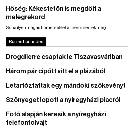
Hőség: Kékestetőn is megdőlt a
melegrekord
Soha ilyen magas hőmérsékletet nem mértek még.
Bűn és bűnhődés
Drogdílerre csaptak le Tiszavasváriban
Három pár cipőtt vitt el a plázából
Letartóztattak egy mándoki szökevényt
Szőnyeget lopott a nyíregyházi piacról
Fotó alapján keresik a nyíregyházi
telefontolvajt