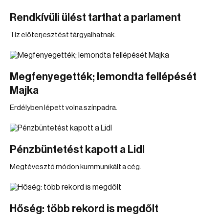
Rendkívüli ülést tarthat a parlament
Tíz előterjesztést tárgyalhatnak.
Megfenyegették; lemondta fellépését
Majka
Erdélyben lépett volna színpadra.
Pénzbüntetést kapott a Lidl
Megtévesztő módon kummunikált a cég.
Hőség: több rekord is megdőlt