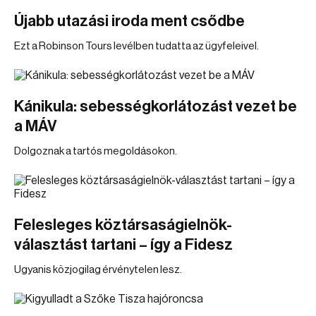
Újabb utazási iroda ment csődbe
Ezt a Robinson Tours levélben tudatta az ügyfeleivel.
Kánikula: sebességkorlátozást vezet be
a MÁV
Dolgoznak a tartós megoldásokon.
Felesleges köztársaságielnök-
választást tartani – így a Fidesz
Ugyanis közjogilag érvénytelen lesz.