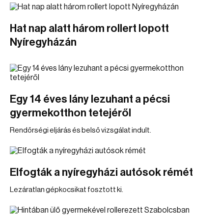
Hat nap alatt három rollert lopott
Nyíregyházán
Egy 14 éves lány lezuhant a pécsi
gyermekotthon tetejéről
Rendőrségi eljárás és belső vizsgálat indult.
Elfogták a nyíregyházi autósok rémét
Lezáratlan gépkocsikat fosztott ki.