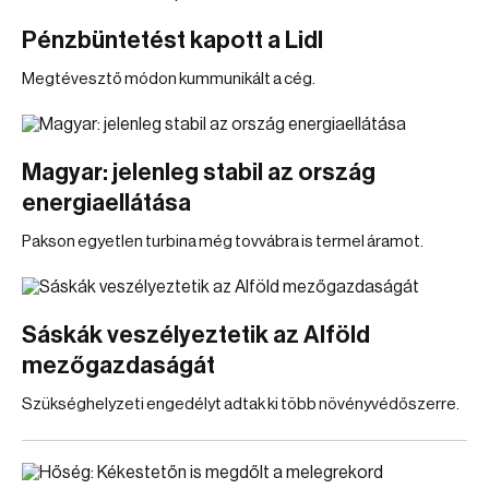
Pénzbüntetést kapott a Lidl
Megtévesztő módon kummunikált a cég.
Magyar: jelenleg stabil az ország
energiaellátása
Pakson egyetlen turbina még tovvábra is termel áramot.
Sáskák veszélyeztetik az Alföld
mezőgazdaságát
Szükséghelyzeti engedélyt adtak ki több növényvédőszerre.