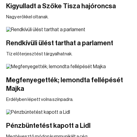
Kigyulladt a Szőke Tisza hajóroncsa
Nagy erőkkel oltanak.
Rendkívüli ülést tarthat a parlament
Tíz előterjesztést tárgyalhatnak.
Megfenyegették; lemondta fellépését
Majka
Erdélyben lépett volna színpadra.
Pénzbüntetést kapott a Lidl
Megtévesztő módon kummunikált a cég.