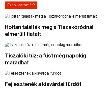
Ezt olvasta már?
Holtan találták meg a Tiszakóródnál
elmerült fiatalt
Tiszalöki tűz: a füst még napokig
maradhat
Fejlesztenék a kisvárdai fürdőt