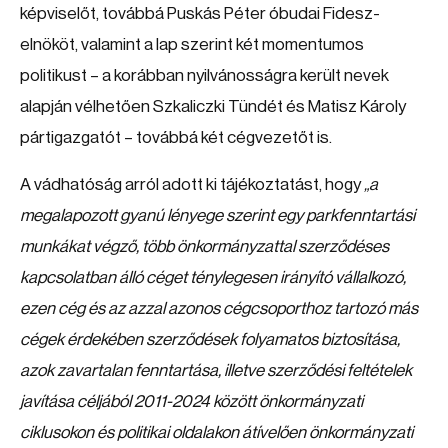
képviselőt, továbbá Puskás Péter óbudai Fidesz-
elnököt, valamint a lap szerint két momentumos
politikust – a korábban nyilvánosságra került nevek
alapján vélhetően Szkaliczki Tündét és Matisz Károly
pártigazgatót – továbbá két cégvezetőt is.
A vádhatóság arról adott ki tájékoztatást, hogy
„a
megalapozott gyanú lényege szerint egy parkfenntartási
munkákat végző, több önkormányzattal szerződéses
kapcsolatban álló céget ténylegesen irányító vállalkozó,
ezen cég és az azzal azonos cégcsoporthoz tartozó más
cégek érdekében szerződések folyamatos biztosítása,
azok zavartalan fenntartása, illetve szerződési feltételek
javítása céljából 2011-2024 között önkormányzati
ciklusokon és politikai oldalakon átívelően önkormányzati