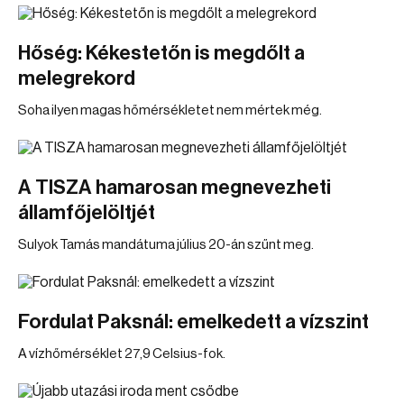
Hőség: Kékestetőn is megdőlt a
melegrekord
Soha ilyen magas hőmérsékletet nem mértek még.
A TISZA hamarosan megnevezheti
államfőjelöltjét
Sulyok Tamás mandátuma július 20-án szűnt meg.
Fordulat Paksnál: emelkedett a vízszint
A vízhőmérséklet 27,9 Celsius-fok.