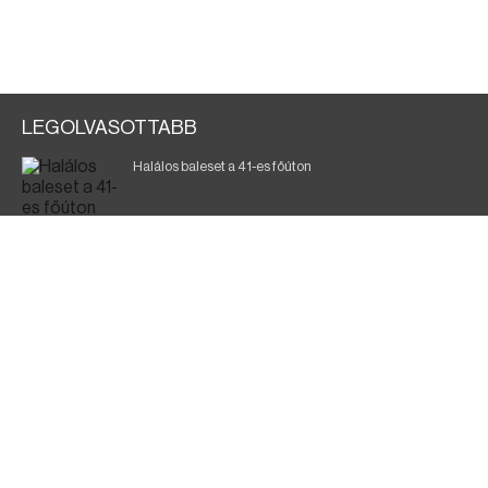
LEGOLVASOTTABB
Halálos baleset a 41-es főúton
Gyász: elhunyt az olaszok legendás labdarúgója
Magyar Péter: ülésezett a Kormányzati Védelmi
Munkacsoport
Fák égnek Tyukod és Nagyecsed között