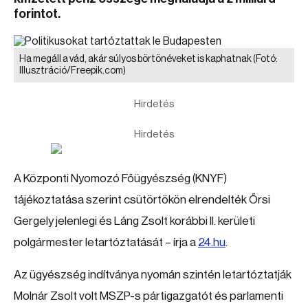
forintot.
Ha megáll a vád, akár súlyos börtönéveket is kaphatnak
(Fotó:
Illusztráció/Freepik.com)
Hirdetés
Hirdetés
A Központi Nyomozó Főügyészség (KNYF)
tájékoztatása szerint csütörtökön elrendelték Őrsi
Gergely jelenlegi és Láng Zsolt korábbi II. kerületi
polgármester letartóztatását – írja a
24.hu
.
Az ügyészség indítványa nyomán szintén letartóztatják
Molnár Zsolt volt MSZP-s pártigazgatót és parlamenti