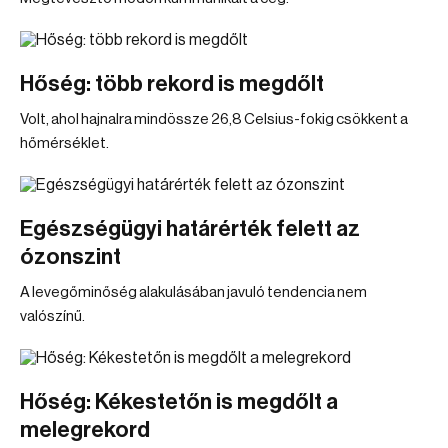
Hőség: több rekord is megdőlt
Volt, ahol hajnalra mindössze 26,8 Celsius-fokig csökkent a
hőmérséklet.
Egészségügyi határérték felett az
ózonszint
A levegőminőség alakulásában javuló tendencia nem
valószínű.
Hőség: Kékestetőn is megdőlt a
melegrekord