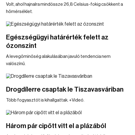
Volt, ahol hajnalra mindössze 26,8 Celsius-fokig csökkent a
hőmérséklet.
Egészségügyi határérték felett az
ózonszint
A levegőminőség alakulásában javuló tendencia nem
valószínű.
Drogdílerre csaptak le Tiszavasváriban
Több fogyasztót is kihallgattak. +Videó.
Három pár cipőtt vitt el a plázából