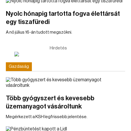
Nyolc hónapig tartotta fogva élettársát
egy tiszafüredi
A nő július 16-án tudott megszökni.
Hirdetés
Gazdaság
Több gyógyszert és kevesebb
üzemanyagot vásároltunk
Megérkezett a KSH legfrissebb jelentése.