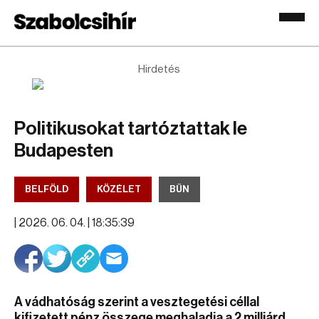
Hirdetés
Politikusokat tartóztattak le
Budapesten
BELFÖLD
KÖZÉLET
BŰN
|
2026. 06. 04. | 18:35:39
A vádhatóság szerint a vesztegetési céllal
kifizetett pénz összege meghaladja a 2 milliárd