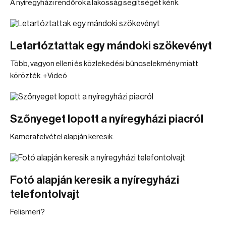
A nyíregyházi rendőrök a lakosság segítségét kérik.
Letartóztattak egy mándoki szökevényt
Több, vagyon elleni és közlekedési bűncselekmény miatt
körözték. +Videó
Szőnyeget lopott a nyíregyházi piacról
Kamerafelvétel alapján keresik.
Fotó alapján keresik a nyíregyházi
telefontolvajt
Felismeri?