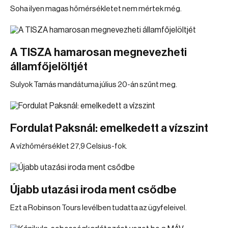
Soha ilyen magas hőmérsékletet nem mértek még.
A TISZA hamarosan megnevezheti
államfőjelöltjét
Sulyok Tamás mandátuma július 20-án szűnt meg.
Fordulat Paksnál: emelkedett a vízszint
A vízhőmérséklet 27,9 Celsius-fok.
Újabb utazási iroda ment csődbe
Ezt a Robinson Tours levélben tudatta az ügyfeleivel.