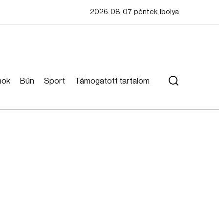
2026. 08. 07. péntek, Ibolya
mok
Bűn
Sport
Támogatott tartalom