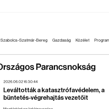
Szabolcs-Szatmár-Bereg
Gazdaság
Közélet
Progra
 Országos Parancsnokság
2026.06.02 16:30:44
Leváltották a katasztrófavédelem, a
büntetés-végrehajtás vezetőit