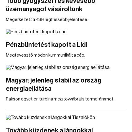
Több gyógyszert és kevesebb
üzemanyagot vásároltunk
Megérkezett a KSH legfrissebb jelentése.
Pénzbüntetést kapott a Lidl
Megtévesztő módon kummunikált a cég.
Magyar: jelenleg stabil az ország
energiaellátása
Pakson egyetlen turbina még tovvábra is termel áramot.
Tovább küzdenek a lángokkal