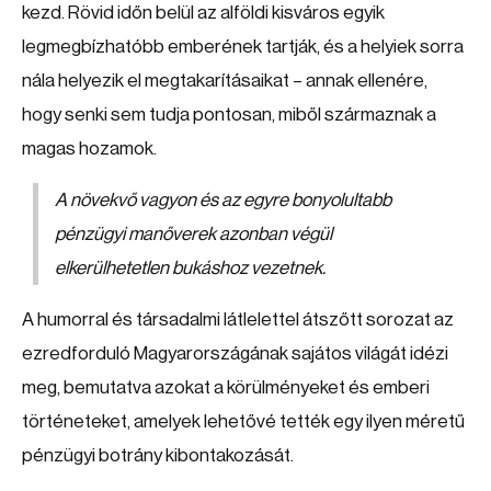
kezd. Rövid időn belül az alföldi kisváros egyik
legmegbízhatóbb emberének tartják, és a helyiek sorra
nála helyezik el megtakarításaikat – annak ellenére,
hogy senki sem tudja pontosan, miből származnak a
magas hozamok.
A növekvő vagyon és az egyre bonyolultabb
pénzügyi manőverek azonban végül
elkerülhetetlen bukáshoz vezetnek.
A humorral és társadalmi látlelettel átszőtt sorozat az
ezredforduló Magyarországának sajátos világát idézi
meg, bemutatva azokat a körülményeket és emberi
történeteket, amelyek lehetővé tették egy ilyen méretű
pénzügyi botrány kibontakozását.