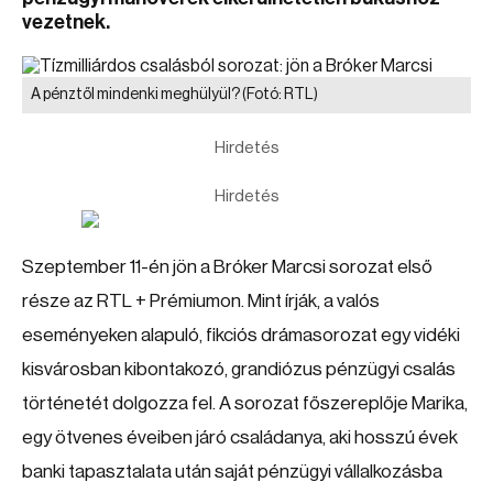
vezetnek.
A pénztől mindenki meghülyül?
(Fotó: RTL)
Hirdetés
Hirdetés
Szeptember 11-én jön a Bróker Marcsi sorozat első
része az RTL + Prémiumon. Mint írják, a valós
eseményeken alapuló, fikciós drámasorozat egy vidéki
kisvárosban kibontakozó, grandiózus pénzügyi csalás
történetét dolgozza fel. A sorozat főszereplője Marika,
egy ötvenes éveiben járó családanya, aki hosszú évek
banki tapasztalata után saját pénzügyi vállalkozásba