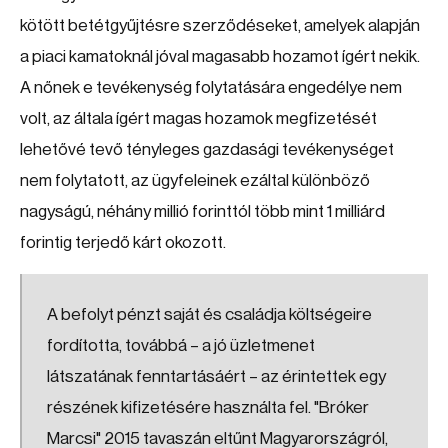
kötött betétgyűjtésre szerződéseket, amelyek alapján
a piaci kamatoknál jóval magasabb hozamot ígért nekik.
A nőnek e tevékenység folytatására engedélye nem
volt, az általa ígért magas hozamok megfizetését
lehetővé tevő tényleges gazdasági tevékenységet
nem folytatott, az ügyfeleinek ezáltal különböző
nagyságú, néhány millió forinttól több mint 1 milliárd
forintig terjedő kárt okozott.
A befolyt pénzt saját és családja költségeire
fordította, továbbá – a jó üzletmenet
látszatának fenntartásáért – az érintettek egy
részének kifizetésére használta fel. "Bróker
Marcsi" 2015 tavaszán eltűnt Magyarországról,