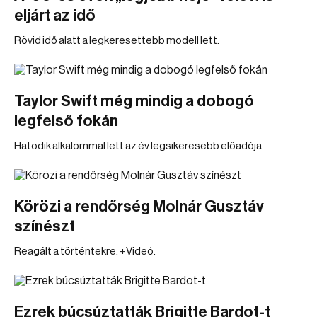
eljárt az idő
Rövid idő alatt a legkeresettebb modell lett.
Taylor Swift még mindig a dobogó
legfelső fokán
Hatodik alkalommal lett az év legsikeresebb előadója.
Körözi a rendőrség Molnár Gusztáv
színészt
Reagált a történtekre. +Videó.
Ezrek búcsúztatták Brigitte Bardot-t