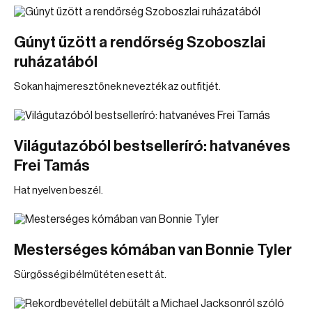
Gúnyt űzött a rendőrség Szoboszlai
ruházatából
Sokan hajmeresztőnek nevezték az outfitjét.
Világutazóból bestselleríró: hatvanéves
Frei Tamás
Hat nyelven beszél.
Mesterséges kómában van Bonnie Tyler
Sürgősségi bélműtéten esett át.