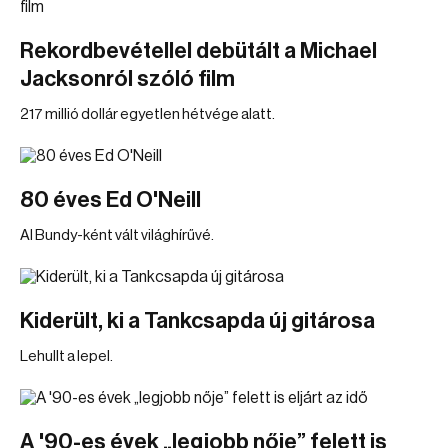
Rekordbevétellel debütált a Michael
Jacksonról szóló film
217 millió dollár egyetlen hétvége alatt.
80 éves Ed O'Neill
Al Bundy-ként vált világhírűvé.
Kiderült, ki a Tankcsapda új gitárosa
Lehullt a lepel.
A '90-es évek „legjobb nője” felett is