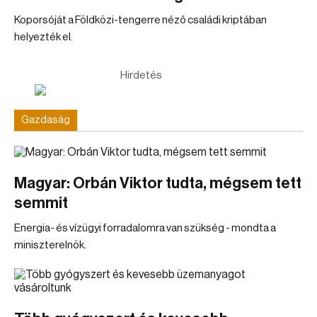
Koporsóját a Földközi-tengerre néző családi kriptában
helyezték el.
Hirdetés
Gazdaság
Magyar: Orbán Viktor tudta, mégsem tett
semmit
Energia- és vízügyi forradalomra van szükség - mondta a
miniszterelnök.