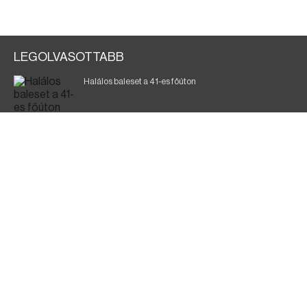
LEGOLVASOTTABB
Halálos baleset a 41-es főúton
Gyász: elhunyt az olaszok legendás labdarúgója
Magyar Péter: ülésezett a Kormányzati Védelmi
Munkacsoport
Fák égnek Tyukod és Nagyecsed között