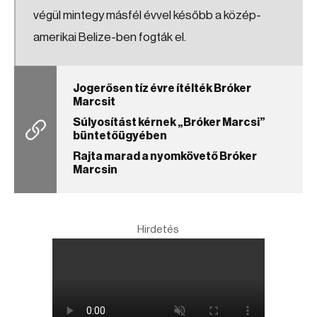
végül mintegy másfél évvel később a közép-
amerikai Belize-ben fogták el.
Jogerősen tíz évre ítélték Bróker
Marcsit
Súlyosítást kérnek „Bróker Marcsi”
büntetőügyében
Rajta marad a nyomkövető Bróker
Marcsin
Hirdetés