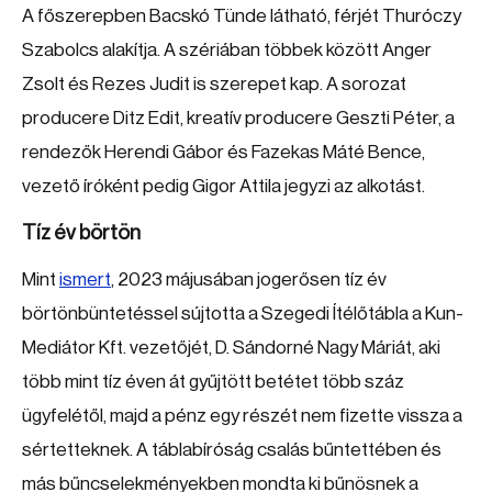
A főszerepben Bacskó Tünde látható, férjét Thuróczy
Szabolcs alakítja. A szériában többek között Anger
Zsolt és Rezes Judit is szerepet kap. A sorozat
producere Ditz Edit, kreatív producere Geszti Péter, a
rendezők Herendi Gábor és Fazekas Máté Bence,
vezető íróként pedig Gigor Attila jegyzi az alkotást.
Tíz év börtön
Mint
ismert
, 2023 májusában jogerősen tíz év
börtönbüntetéssel sújtotta a Szegedi Ítélőtábla a Kun-
Mediátor Kft. vezetőjét, D. Sándorné Nagy Máriát, aki
több mint tíz éven át gyűjtött betétet több száz
ügyfelétől, majd a pénz egy részét nem fizette vissza a
sértetteknek. A táblabíróság csalás bűntettében és
más bűncselekményekben mondta ki bűnösnek a