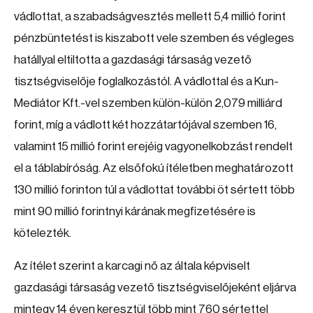
vádlottat, a szabadságvesztés mellett 5,4 millió forint
pénzbüntetést is kiszabott vele szemben és végleges
hatállyal eltiltotta a gazdasági társaság vezető
tisztségviselője foglalkozástól. A vádlottal és a Kun-
Mediátor Kft.-vel szemben külön-külön 2,079 milliárd
forint, míg a vádlott két hozzátartójával szemben 16,
valamint 15 millió forint erejéig vagyonelkobzást rendelt
el a táblabíróság. Az elsőfokú ítéletben meghatározott
130 millió forinton túl a vádlottat további öt sértett több
mint 90 millió forintnyi kárának megfizetésére is
kötelezték.
Az ítélet szerint a karcagi nő az általa képviselt
gazdasági társaság vezető tisztségviselőjeként eljárva
mintegy 14 éven keresztül több mint 760 sértettel