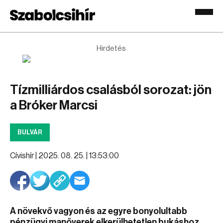
Hirdetés
Tízmilliárdos csalásból sorozat: jön
a Bróker Marcsi
BULVÁR
Cívishír |
2025. 08. 25. | 13:53:00
A növekvő vagyon és az egyre bonyolultabb
pénzügyi manőverek elkerülhetetlen bukáshoz