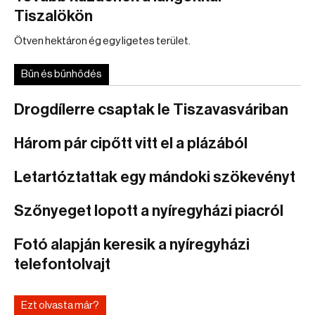
Tiszalökön
Ötven hektáron ég egy ligetes terület.
Bűn és bűnhődés
Drogdílerre csaptak le Tiszavasváriban
Három pár cipőtt vitt el a plázából
Letartóztattak egy mándoki szökevényt
Szőnyeget lopott a nyíregyházi piacról
Fotó alapján keresik a nyíregyházi
telefontolvajt
Ezt olvasta már?