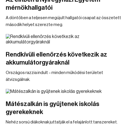
mérnökhallgatói
A döntőben a teljesen megújult hallgatói csapat az összetett
második helyet szerezte meg.
Rendkívüli ellenőrzés következik az
akkumulátorgyáraknál
Országos razzia indult – minden működési területet
átvizsgálnak.
Mátészalkán is gyűjtenek iskolás
gyerekeknek
Nehéz sorsú diákoknak juttatják el a felajánlott tanszereket.