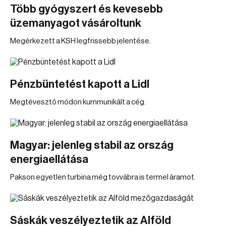
Több gyógyszert és kevesebb
üzemanyagot vásároltunk
Megérkezett a KSH legfrissebb jelentése.
Pénzbüntetést kapott a Lidl
Megtévesztő módon kummunikált a cég.
Magyar: jelenleg stabil az ország
energiaellátása
Pakson egyetlen turbina még tovvábra is termel áramot.
Sáskák veszélyeztetik az Alföld