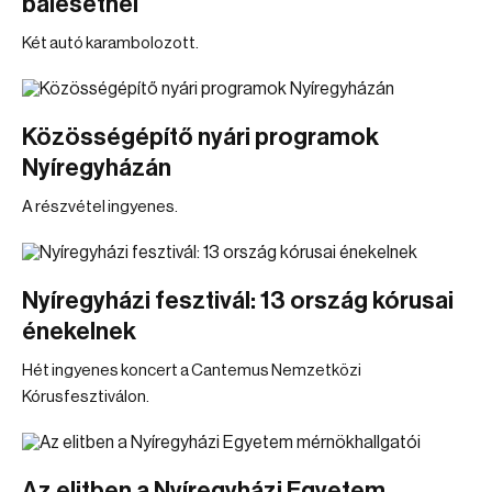
balesetnél
Két autó karambolozott.
Közösségépítő nyári programok
Nyíregyházán
A részvétel ingyenes.
Nyíregyházi fesztivál: 13 ország kórusai
énekelnek
Hét ingyenes koncert a Cantemus Nemzetközi
Kórusfesztiválon.
Az elitben a Nyíregyházi Egyetem