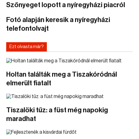
Szőnyeget lopott a nyíregyházi piacról
Fotó alapján keresik a nyíregyházi
telefontolvajt
Ezt olvasta már?
Holtan találták meg a Tiszakóródnál
elmerült fiatalt
Tiszalöki tűz: a füst még napokig
maradhat