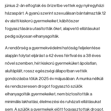
június 2-án elfogtak és őrizetbe vettek egy nyíregyházi
házaspárt. A gyanú szerint szexuálisan bántalmazták 12
év alatti kiskorú gyermekeiket, kábítószer
fogyasztására utasították őket, alapvető ellátásukat
pedig súlyosan elhanyagolták.
A rendőrség a gyermekvédelmi hatóság feljelentése
alapján folytat eljárást a 42 éves férfival és a 38 éves
nővel szemben, hét kiskorú gyermeküket ápolatlan,
alultáplált, rossz egészségi állapotban vették
gondozásba tőlük 2025 év májusában. A munka nélküli
és rendszeresen drogot fogyasztó szülők
elhanyagolták gyermekeiket, nem biztosították a
minimális lakhatási, élelmezési és ruházati ellátásukat
sem. A szülők a gyermekek előtt fogyasztottak drogot,