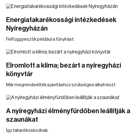
Energiatakarékossági intézkedések
Nyíregyházán
Felfüggyesztik például a fűnyírást.
Elromlott a klíma; bezárt a nyíregyházi
könyvtár
Már megrendeélték a javításhoz szükséges alkatrészt.
A nyíregyházi élményfürdőben leállítják a
szaunákat
Így takarékoskodnak.