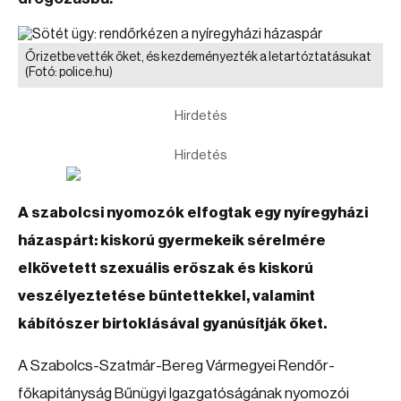
Őrizetbe vették őket, és kezdeményezték a letartóztatásukat
(Fotó: police.hu)
Hirdetés
Hirdetés
A szabolcsi nyomozók elfogtak egy nyíregyházi
házaspárt: kiskorú gyermekeik sérelmére
elkövetett szexuális erőszak és kiskorú
veszélyeztetése bűntettekkel, valamint
kábítószer birtoklásával gyanúsítják őket.
A Szabolcs-Szatmár-Bereg Vármegyei Rendőr-
főkapitányság Bűnügyi Igazgatóságának nyomozói