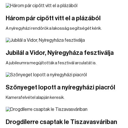
Három pár cipőtt vitt el a plázából
A nyíregyházi rendőrök a lakosság segítségét kérik.
Jubilál a Vidor, Nyíregyháza fesztiválja
A jubileumra megújították a fesztivál arculatát is.
Szőnyeget lopott a nyíregyházi piacról
Kamerafelvétel alapján keresik.
Drogdílerre csaptak le Tiszavasváriban