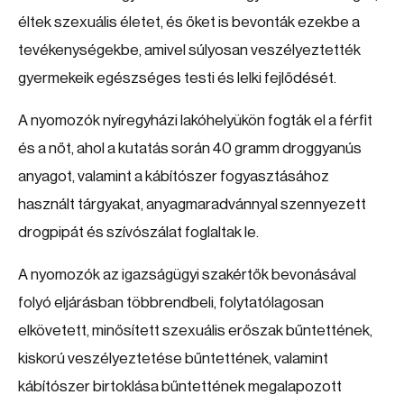
éltek szexuális életet, és őket is bevonták ezekbe a
tevékenységekbe, amivel súlyosan veszélyeztették
gyermekeik egészséges testi és lelki fejlődését.
A nyomozók nyíregyházi lakóhelyükön fogták el a férfit
és a nőt, ahol a kutatás során 40 gramm droggyanús
anyagot, valamint a kábítószer fogyasztásához
használt tárgyakat, anyagmaradvánnyal szennyezett
drogpipát és szívószálat foglaltak le.
A nyomozók az igazságügyi szakértők bevonásával
folyó eljárásban többrendbeli, folytatólagosan
elkövetett, minősített szexuális erőszak bűntettének,
kiskorú veszélyeztetése bűntettének, valamint
kábítószer birtoklása bűntettének megalapozott