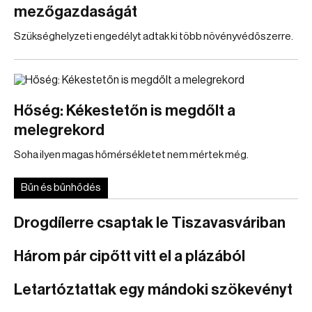
mezőgazdaságát
Szükséghelyzeti engedélyt adtak ki több növényvédőszerre.
Hőség: Kékestetőn is megdőlt a
melegrekord
Soha ilyen magas hőmérsékletet nem mértek még.
Bűn és bűnhődés
Drogdílerre csaptak le Tiszavasváriban
Három pár cipőtt vitt el a plázából
Letartóztattak egy mándoki szökevényt