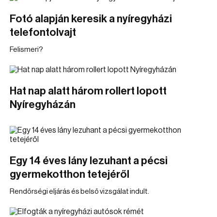
Fotó alapján keresik a nyíregyházi
telefontolvajt
Felismeri?
Hat nap alatt három rollert lopott
Nyíregyházán
Egy 14 éves lány lezuhant a pécsi
gyermekotthon tetejéről
Rendőrségi eljárás és belső vizsgálat indult.