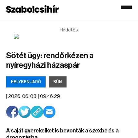
Hirdetés
Sötét ügy: rendőrkézen a
nyíregyházi házaspár
HELYBEN JÁRÓ
BŰN
|
2026. 06. 03. | 09:46:29
A saját gyerekeiket is bevonták a szexbe és a
drogozásba.