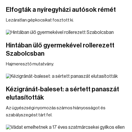
Elfogták a nyíregyházi autósok rémét
Lezáratlan gépkocsikat fosztott ki.
Hintában ülő gyermekével rollerezett
Szabolcsban
Hajmeresztő mutatvány.
Kézigránát-baleset: a sértett panaszát
elutasították
Az ügyészségi nyomozás számos hiányosságot és
szabályszegést tárt fel.