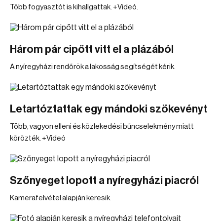
Több fogyasztót is kihallgattak. +Videó.
Három pár cipőtt vitt el a plázából
A nyíregyházi rendőrök a lakosság segítségét kérik.
Letartóztattak egy mándoki szökevényt
Több, vagyon elleni és közlekedési bűncselekmény miatt
körözték. +Videó
Szőnyeget lopott a nyíregyházi piacról
Kamerafelvétel alapján keresik.