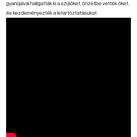
gyanújával hallgatták ki a szülőket, őrizetbe vették őket,
és kezdeményezték a letartóztatásukat.