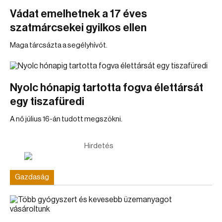
Vádat emelhetnek a 17 éves
szatmárcsekei gyilkos ellen
Maga tárcsázta a segélyhívót.
Nyolc hónapig tartotta fogva élettársát
egy tiszafüredi
A nő július 16-án tudott megszökni.
Hirdetés
Gazdaság