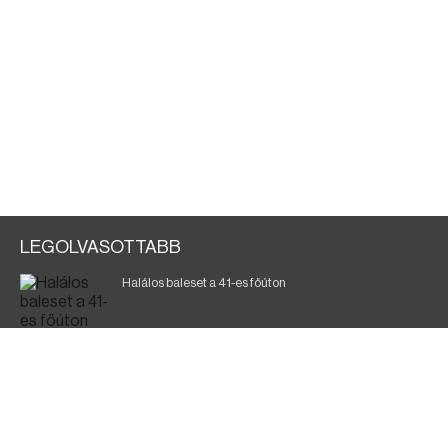
LEGOLVASOTTABB
Halálos baleset a 41-es főúton
Gyász: elhunyt az olaszok legendás labdarúgója