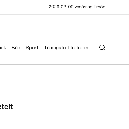
2026. 08. 09. vasárnap, Emőd
mok
Bűn
Sport
Támogatott tartalom
ételt