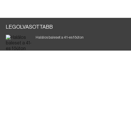
LEGOLVASOTTABB
Halálos baleset a 41-es főúton
700 megawattot spóroltak össze a magyarok
Fák égnek Tyukod és Nagyecsed között
Magyar Péter: nemzeti összefogásra van szükség