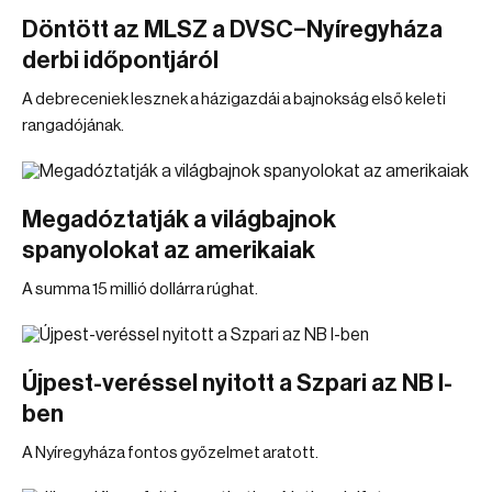
Döntött az MLSZ a DVSC–Nyíregyháza
derbi időpontjáról
A debreceniek lesznek a házigazdái a bajnokság első keleti
rangadójának.
Megadóztatják a világbajnok
spanyolokat az amerikaiak
A summa 15 millió dollárra rúghat.
Újpest-veréssel nyitott a Szpari az NB I-
ben
A Nyíregyháza fontos győzelmet aratott.