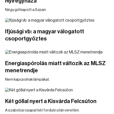
Nyíregyháza
Négy gól kapott a Szpari.
Ifjúsági vb: a magyar válogatott
csoportgyőztes
Energiaspórolás miatt változik az MLSZ
menetrendje
Nem kapcsolnak lámpákat.
Két góllal nyert a Kisvárda Felcsúton
A szabolcsi csapat két forduló után veretlen.