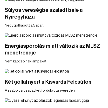
Súlyos vereségbe szaladt bele a
Nyíregyháza
Négy gól kapott a Szpari.
Energiaspórolás miatt változik az MLSZ
menetrendje
Nem kapcsolnak lámpákat.
Két góllal nyert a Kisvárda Felcsúton
A szabolcsi csapat két forduló után veretlen.