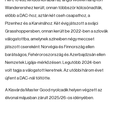
Wanderershez került, onnan többször kölcsönadták,
előbb a DAC-hoz, aztán két cseh csapathoz, a
Plzenhez és a Karvinához. Két évig játszott a svájci
Grasshoppersben, onnan került be 2022-ben a szlovák
válogatottba, amelynek színeiben négy meccset
játszott csereként: Norvégia és Finnország ellen
barátságos, Fehéroroszország és Azerbajdzsán ellen
Nemzetek Ligája-mérkőzésen. Legutóbb 2024-ben
volt tagja a válogatott keretnek. Az utóbbi három évet
újfent a DAC-nál töltötte.
A Kisvárda Master Good nyolcadik helyen végzett az
élvonal májusban zárult 2025/26-os idényében.