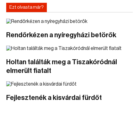
Ezt olvasta már?
Rendőrkézen a nyíregyházi betörők
Holtan találták meg a Tiszakóródnál
elmerült fiatalt
Fejlesztenék a kisvárdai fürdőt