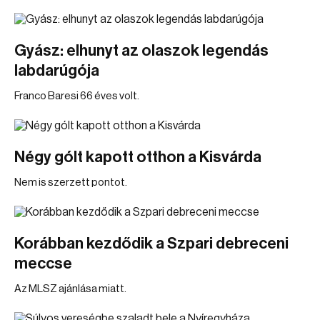
Gyász: elhunyt az olaszok legendás
labdarúgója
Franco Baresi 66 éves volt.
Négy gólt kapott otthon a Kisvárda
Nem is szerzett pontot.
Korábban kezdődik a Szpari debreceni
meccse
Az MLSZ ajánlása miatt.