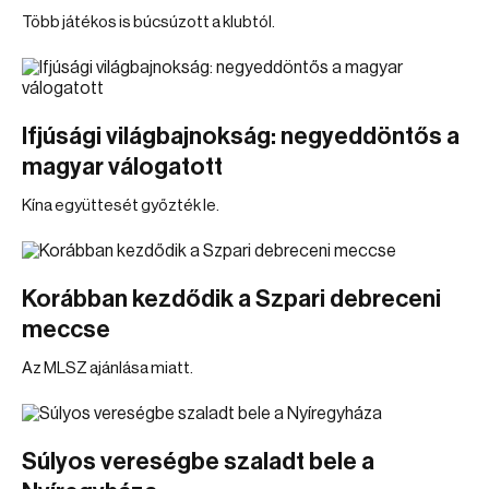
Több játékos is búcsúzott a klubtól.
Ifjúsági világbajnokság: negyeddöntős a
magyar válogatott
Kína együttesét győzték le.
Korábban kezdődik a Szpari debreceni
meccse
Az MLSZ ajánlása miatt.
Súlyos vereségbe szaladt bele a