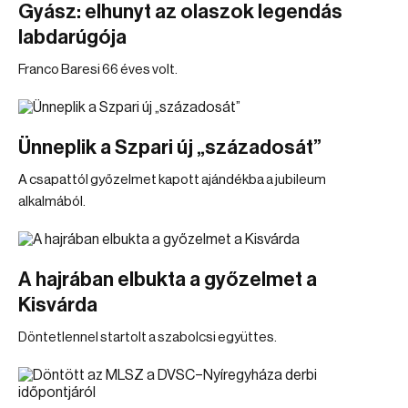
Gyász: elhunyt az olaszok legendás
labdarúgója
Franco Baresi 66 éves volt.
Ünneplik a Szpari új „századosát”
A csapattól győzelmet kapott ajándékba a jubileum
alkalmából.
A hajrában elbukta a győzelmet a
Kisvárda
Döntetlennel startolt a szabolcsi együttes.