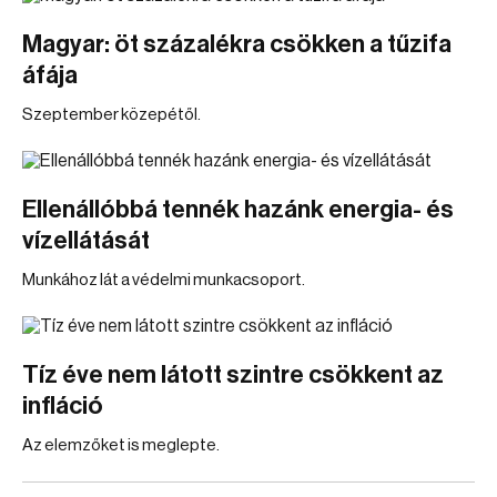
Magyar: öt százalékra csökken a tűzifa
áfája
Szeptember közepétől.
Ellenállóbbá tennék hazánk energia- és
vízellátását
Munkához lát a védelmi munkacsoport.
Tíz éve nem látott szintre csökkent az
infláció
Az elemzőket is meglepte.