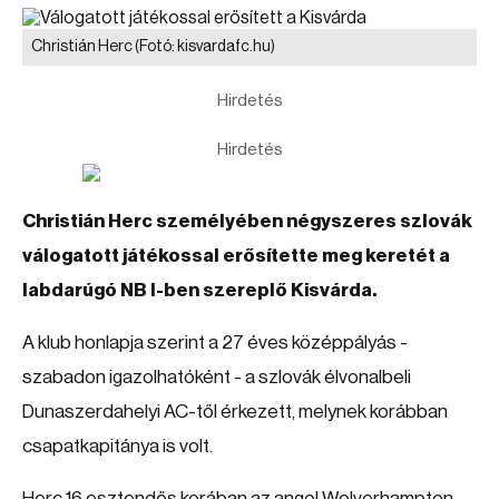
Christián Herc
(Fotó: kisvardafc.hu)
Hirdetés
Hirdetés
Christián Herc személyében négyszeres szlovák
válogatott játékossal erősítette meg keretét a
labdarúgó NB I-ben szereplő Kisvárda.
A klub honlapja szerint a 27 éves középpályás -
szabadon igazolhatóként - a szlovák élvonalbeli
Dunaszerdahelyi AC-től érkezett, melynek korábban
csapatkapitánya is volt.
Herc 16 esztendős korában az angol Wolverhampton