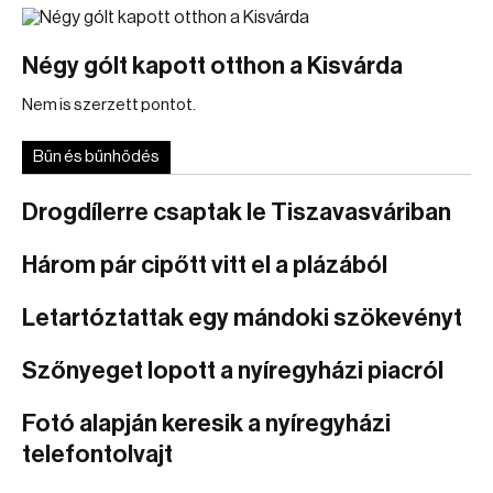
Négy gólt kapott otthon a Kisvárda
Nem is szerzett pontot.
Bűn és bűnhődés
Drogdílerre csaptak le Tiszavasváriban
Három pár cipőtt vitt el a plázából
Letartóztattak egy mándoki szökevényt
Szőnyeget lopott a nyíregyházi piacról
Fotó alapján keresik a nyíregyházi
telefontolvajt