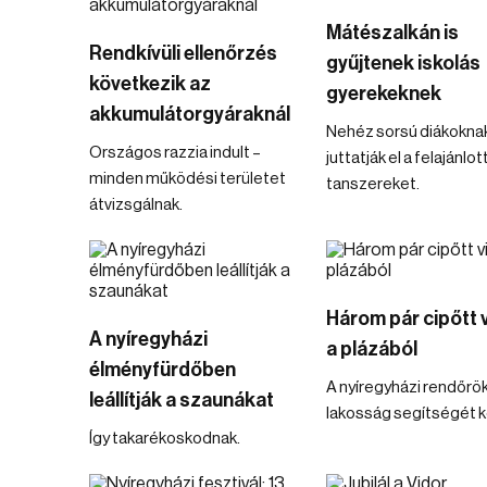
Mátészalkán is
Rendkívüli ellenőrzés
gyűjtenek iskolás
következik az
gyerekeknek
akkumulátorgyáraknál
Nehéz sorsú diákokna
Országos razzia indult –
juttatják el a felajánlot
minden működési területet
tanszereket.
átvizsgálnak.
Három pár cipőtt vi
A nyíregyházi
a plázából
élményfürdőben
A nyíregyházi rendőrök
leállítják a szaunákat
lakosság segítségét ké
Így takarékoskodnak.