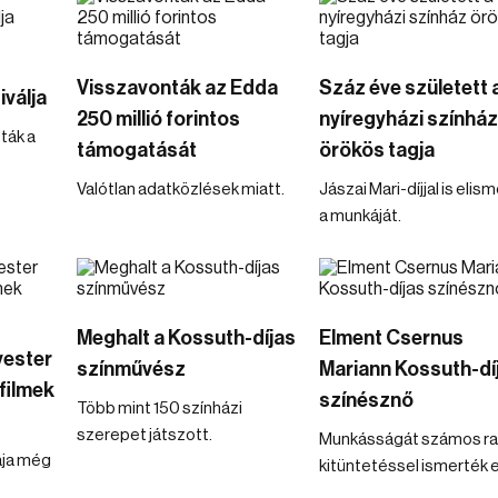
Visszavonták az Edda
Száz éve született 
iválja
250 millió forintos
nyíregyházi színház
ták a
támogatását
örökös tagja
Valótlan adatközlések miatt.
Jászai Mari-díjjal is elis
a munkáját.
Meghalt a Kossuth-díjas
Elment Csernus
vester
színművész
Mariann Kossuth-dí
filmek
színésznő
Több mint 150 színházi
szerepet játszott.
Munkásságát számos r
ája még
kitüntetéssel ismerték e