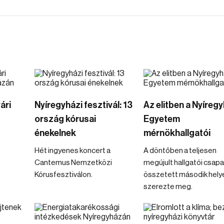
ári
Nyíregyházi fesztivál: 13
Az elitben a Nyíregy
ország kórusai
Egyetem
énekelnek
mérnökhallgatói
Hét ingyenes koncert a
A döntőben a teljesen
Cantemus Nemzetközi
megújult hallgatói csapa
Kórusfesztiválon.
összetett második hely
szerezte meg.