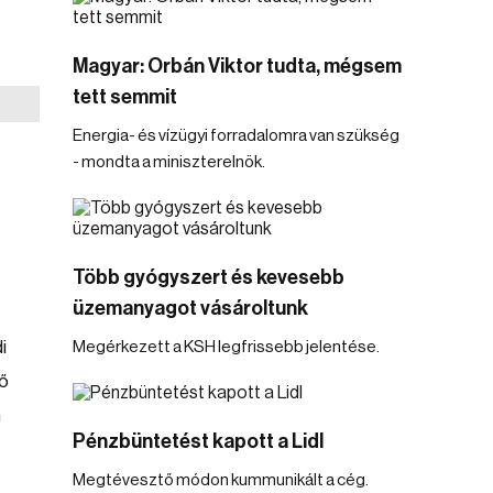
Magyar: Orbán Viktor tudta, mégsem
tett semmit
Energia- és vízügyi forradalomra van szükség
- mondta a miniszterelnök.
Több gyógyszert és kevesebb
üzemanyagot vásároltunk
i
Megérkezett a KSH legfrissebb jelentése.
lő
m
Pénzbüntetést kapott a Lidl
Megtévesztő módon kummunikált a cég.