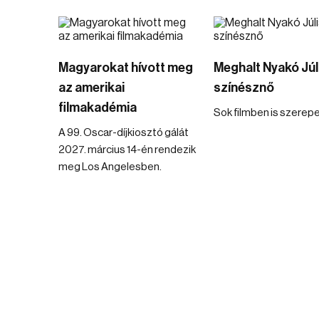
Magyarokat hívott meg
Meghalt Nyakó Júl
az amerikai
színésznő
filmakadémia
Sok filmben is szerepe
A 99. Oscar-díjkiosztó gálát
2027. március 14-én rendezik
meg Los Angelesben.