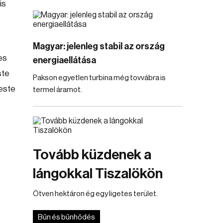
is
Magyar: jelenleg stabil az ország
es
energiaellátása
ste
Pakson egyetlen turbina még tovvábra is
 este
termel áramot.
Tovább küzdenek a
lángokkal Tiszalökön
Ötven hektáron ég egy ligetes terület.
Bűn és bűnhődés