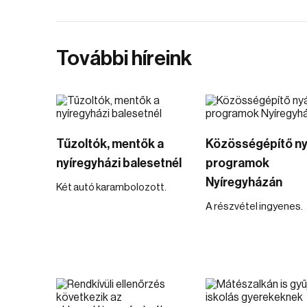
További híreink
Tűzoltók, mentők a
Közösségépítő ny
nyíregyházi balesetnél
programok
Nyíregyházán
Két autó karambolozott.
A részvétel ingyenes.