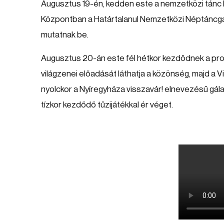
Augusztus 19-én, kedden este a nemzetközi tánc ke
Központban a Határtalanul Nemzetközi Néptáncgál
mutatnak be.
Augusztus 20-án este fél hétkor kezdődnek a pr
világzenei előadását láthatja a közönség, majd a V
nyolckor a Nyíregyháza visszavár! elnevezésű gál
tízkor kezdődő tűzijátékkal ér véget.