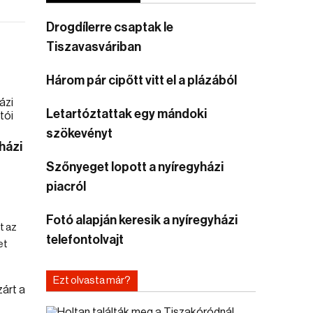
Drogdílerre csaptak le
Tiszavasváriban
Három pár cipőtt vitt el a plázából
Letartóztattak egy mándoki
szökevényt
házi
Szőnyeget lopott a nyíregyházi
piacról
Fotó alapján keresik a nyíregyházi
t az
telefontolvajt
et
Ezt olvasta már?