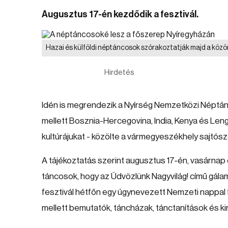
Augusztus 17-én kezdődik a fesztivál.
Hazai és külföldi néptáncosok szórakoztatják majd a köz
Hirdetés
Idén is megrendezik a Nyírség Nemzetközi Néptá
mellett Bosznia-Hercegovina, India, Kenya és Len
kultúrájukat - közölte a vármegyeszékhely sajtós
A tájékoztatás szerint augusztus 17-én, vasárnap 
táncosok, hogy az Üdvözlünk Nagyvilág! című gála
fesztivál hétfőn egy úgynevezett Nemzeti nappal 
mellett bemutatók, táncházak, tánctanítások és ki