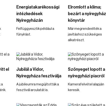
Energiatakarékossági
Elromlott a klíma;
intézkedések
bezárt a nyíregyház
Nyíregyházán
könyvtár
k
Felfüggyesztik például a
Már megrendeélték a
t
fűnyírást.
javításhoz szükséges
alkatrészt.
tt el
Jubilál a Vidor,
Szőnyeget lopott a
Nyíregyháza fesztiválja
nyíregyházi piacról
 a
A jubileumra megújították a
Kamerafelvétel alapján
rik.
fesztivál arculatát is.
keresik.