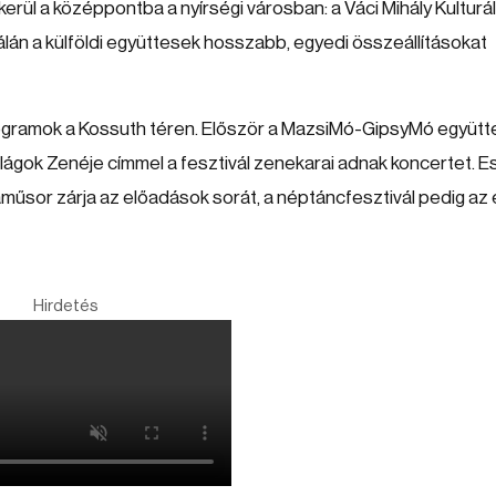
rül a középpontba a nyírségi városban: a Váci Mihály Kulturál
án a külföldi együttesek hosszabb, egyedi összeállításokat
ogramok a Kossuth téren. Először a MazsiMó-GipsyMó együtt
ilágok Zenéje címmel a fesztivál zenekarai adnak koncertet. E
aműsor zárja az előadások sorát, a néptáncfesztivál pedig az
Hirdetés