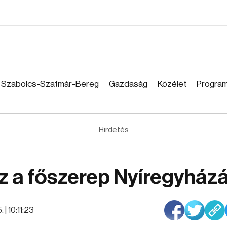
Szabolcs-Szatmár-Bereg
Gazdaság
Közélet
Progra
Hirdetés
z a főszerep Nyíregyház
 | 10:11:23