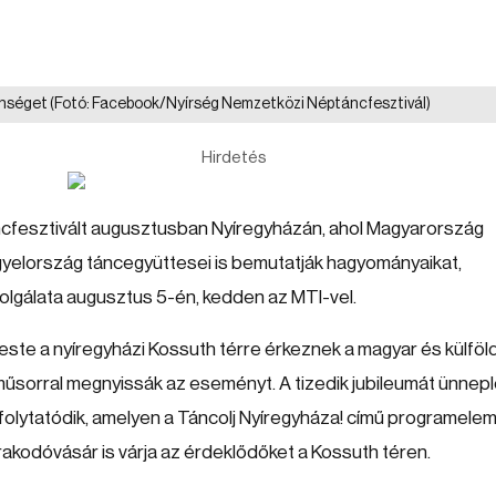
önséget
(Fotó: Facebook/Nyírség Nemzetközi Néptáncfesztivál)
Hirdetés
ncfesztivált augusztusban Nyíregyházán, ahol Magyarország
gyelország táncegyüttesei is bemutatják hagyományaikat,
zolgálata augusztus 5-én, kedden az MTI-vel.
este a nyíregyházi Kossuth térre érkeznek a magyar és külföld
műsorral megnyissák az eseményt. A tizedik jubileumát ünnep
folytatódik, amelyen a Táncolj Nyíregyháza! című programele
rakodóvásár is várja az érdeklődőket a Kossuth téren.