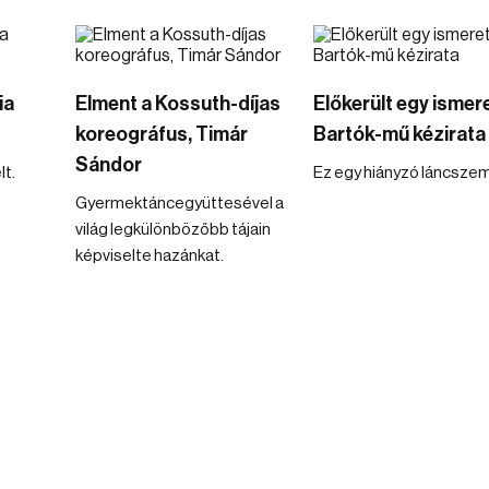
ia
Elment a Kossuth-díjas
Előkerült egy ismer
koreográfus, Timár
Bartók-mű kézirata
Sándor
lt.
Ez egy hiányzó láncszem
Gyermektáncegyüttesével a
világ legkülönbözőbb tájain
képviselte hazánkat.