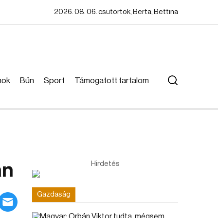
2026. 08. 06. csütörtök, Berta, Bettina
mok
Bűn
Sport
Támogatott tartalom
án
Hirdetés
Gazdaság