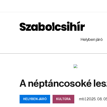
Helyben járó
A néptáncosoké les
mti |
2025. 08. 05.
HELYBEN JÁRÓ
KULTÚRA