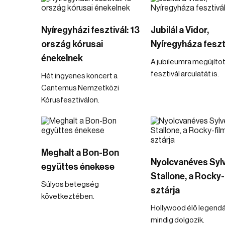
Nyíregyházi fesztivál: 13
Jubilál a Vidor,
ország kórusai
Nyíregyháza feszt
énekelnek
A jubileumra megújítot
fesztivál arculatát is.
Hét ingyenes koncert a
Cantemus Nemzetközi
Kórusfesztiválon.
Meghalt a Bon-Bon
Nyolcvanéves Syl
együttes énekese
Stallone, a Rocky-
Súlyos betegség
sztárja
következtében.
Hollywood élő legend
mindig dolgozik.