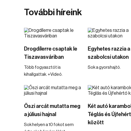
További híreink
Drogdílerre csaptak le
Egyhetes razzia a
Tiszavasváriban
szabolcsi utakon
Több fogyasztót is
Sok a gyorshajtó.
kihallgattak. +Videó.
Őszi arcát mutatta meg
Két autó karambo
a júliusi hajnal
Téglás és Újfehér
között
Sok helyen a 10 fokot sem