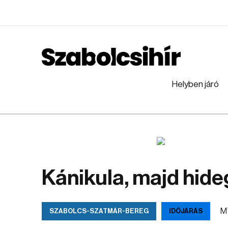
Helyben járó
Kánikula, majd hide
MT
SZABOLCS-SZATMÁR-BEREG
IDŐJÁRÁS