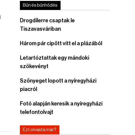
Bűn és bűnhődés
l
Drogdílerre csaptak le
Tiszavasváriban
Három pár cipőtt vitt el a plázából
Letartóztattak egy mándoki
szökevényt
Szőnyeget lopott a nyíregyházi
piacról
Fotó alapján keresik a nyíregyházi
telefontolvajt
Ezt olvasta már?