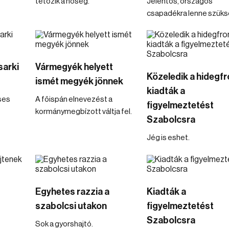
tetőzik a hőség.
Jelentős, országos
csapadékra lenne szüks
sarki
Vármegyék helyett
Közeledik a hidegfr
ismét megyék jönnek
kiadták a
ses
A főispán elnevezést a
figyelmeztetést
kormánymegbízott váltja fel.
Szabolcsra
Jég is eshet.
Egyhetes razzia a
Kiadták a
szabolcsi utakon
figyelmeztetést
Szabolcsra
Sok a gyorshajtó.