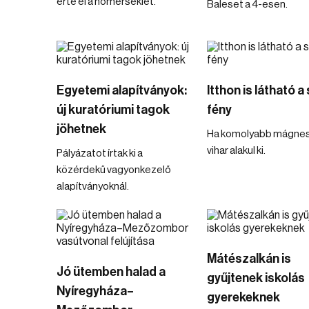
érte el a hőmérséklet.
Baleset a 4-esen.
Egyetemi alapítványok:
Itthon is látható a 
új kuratóriumi tagok
fény
jöhetnek
Ha komolyabb mágne
vihar alakul ki.
Pályázatot írtak ki a
közérdekű vagyonkezelő
alapítványoknál.
Mátészalkán is
Jó ütemben halad a
gyűjtenek iskolás
Nyíregyháza–
gyerekeknek