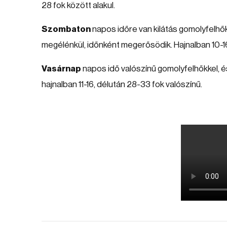
28 fok között alakul.
Szombaton
napos időre van kilátás gomolyfelhőkk
megélénkül, időnként megerősödik. Hajnalban 10-16
Vasárnap
napos idő valószínű gomolyfelhőkkel, és
hajnalban 11-16, délután 28-33 fok valószínű.