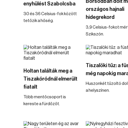
Borsodban dőlt m
enyhülést Szabolcsba
országos hajnali
30 és 36 Celsius-fok között
hidegrekord
tetőzik a hőség.
3,9 Celsius-fokot mér
Szikszón.
Tiszalöki tűz: a fü
Holtan találták meg a
még napokig mar
Tiszakóródnál elmerült
Huszonkét tűzoltó do
fiatalt
a helyszínen.
Több mentőcsoport is
kereste a fürdőzőt.