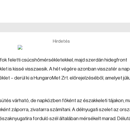
Hirdetés
s-fok feletti csúcshőmérsékletekkel, majd szerdán hidegfront
let is kissé visszaesik. A hét végére azonban visszatér a na
let – derül ki a HungaroMet Zrt. előrejelzéséből, amelyet júli
sütés várható, de napközben főként az északkeleti tájakon, m
enként záporra, zivatarra számítani. A délnyugati szelet az ors
z északnyugatira forduló szél általában mérsékelt marad. Délut