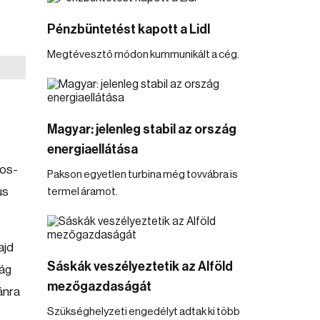
Pénzbüntetést kapott a Lidl
Megtévesztő módon kummunikált a cég.
Magyar: jelenleg stabil az ország
energiaellátása
pos-
Pakson egyetlen turbina még tovvábra is
us
termel áramot.
ajd
Sáskák veszélyeztetik az Alföld
zág
mezőgazdaságát
ánra
Szükséghelyzeti engedélyt adtak ki több