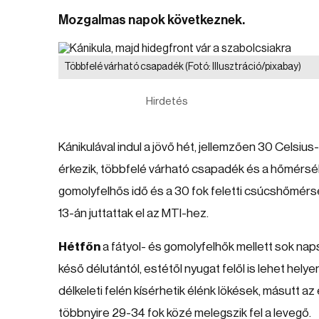
Mozgalmas napok következnek.
Többfelé várható csapadék
(Fotó: Illusztráció/pixabay)
Hirdetés
Kánikulával indul a jövő hét, jellemzően 30 Celsiu
érkezik, többfelé várható csapadék és a hőmérsék
gomolyfelhős idő és a 30 fok feletti csúcshőmérsék
13-án juttattak el az MTI-hez.
Hétfőn
a fátyol- és gomolyfelhők mellett sok nap
késő délutántól, estétől nyugat felől is lehet hely
délkeleti felén kísérhetik élénk lökések, másutt a
többnyire 29-34 fok közé melegszik fel a levegő.