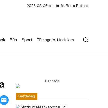
2026. 08. 06. csütörtök, Berta, Bettina
mok
Bűn
Sport
Támogatott tartalom
ra
Hirdetés
Gazdaság