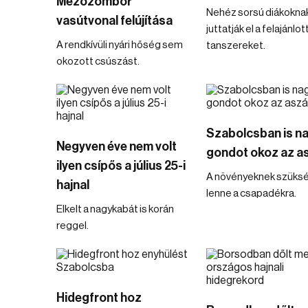
Mezőzombor
Nehéz sorsú diákokna
vasútvonal felújítása
juttatják el a felajánlot
A rendkívüli nyári hőség sem
tanszereket.
okozott csúszást.
Szabolcsban is n
Negyven éve nem volt
gondot okoz az a
ilyen csípős a július 25-i
A növényeknek szüks
hajnal
lenne a csapadékra.
Elkelt a nagykabát is korán
reggel.
Hidegfront hoz