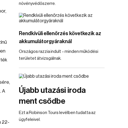
növényvédőszerre.
or,
Rendkívüli ellenőrzés következik az
akkumulátorgyáraknál
zínű
ben
Országos razzia indult – minden működési
területet átvizsgálnak.
rték
sére,
Újabb utazási iroda
. A
ment csődbe
Ezt a Robinson Tours levélben tudatta az
ügyfeleivel.
n 22-