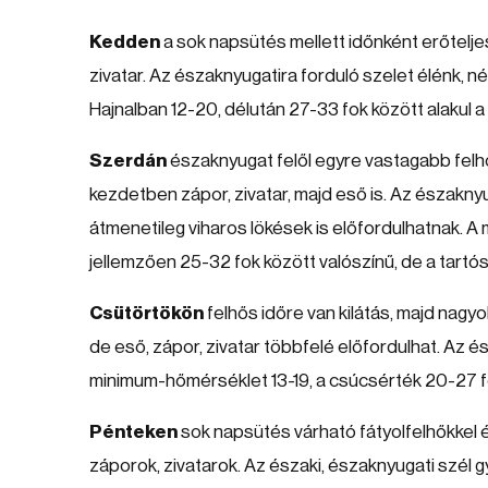
Kedden
a sok napsütés mellett időnként erőtelje
zivatar. Az északnyugatira forduló szelet élénk, né
Hajnalban 12-20, délután 27-33 fok között alakul 
Szerdán
északnyugat felől egyre vastagabb felh
kezdetben zápor, zivatar, majd eső is. Az északn
átmenetileg viharos lökések is előfordulhatnak. 
jellemzően 25-32 fok között valószínű, de a tartó
Csütörtökön
felhős időre van kilátás, majd nagy
de eső, zápor, zivatar többfelé előfordulhat. Az é
minimum-hőmérséklet 13-19, a csúcsérték 20-27 fo
Pénteken
sok napsütés várható fátyolfelhőkkel 
záporok, zivatarok. Az északi, északnyugati szél g