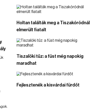
Holtan találták meg a Tiszakóródnál
elmerült fiatalt
y
ály
Tiszalöki tűz: a füst még napokig
ük
maradhat
Fejlesztenék a kisvárdai fürdőt
a
agok.