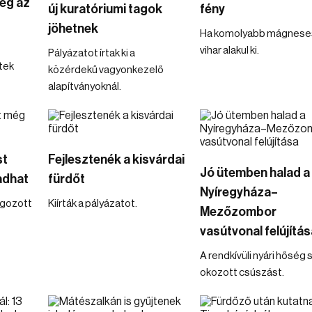
eg az
új kuratóriumi tagok
fény
jöhetnek
Ha komolyabb mágnese
vihar alakul ki.
Pályázatot írtak ki a
tek
közérdekű vagyonkezelő
alapítványoknál.
st
Fejlesztenék a kisvárdai
Jó ütemben halad a
adhat
fürdőt
Nyíregyháza–
lgozott
Kiírták a pályázatot.
Mezőzombor
vasútvonal felújítás
A rendkívüli nyári hőség
okozott csúszást.