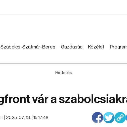
Szabolcs-Szatmár-Bereg
Gazdaság
Közélet
Progra
Hirdetés
gfront vár a szabolcsiak
I |
2025. 07. 13. | 15:17:48