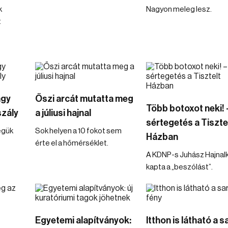
k
Nagyon meleg lesz.
t
agy
Őszi arcát mutatta meg
Több botoxot neki! 
szály
a júliusi hajnal
sértegetés a Tiszte
égük
Sok helyen a 10 fokot sem
Házban
érte el a hőmérséklet.
A KDNP-s Juhász Hajnal
kapta a „beszólást”.
Egyetemi alapítványok:
Itthon is látható a s