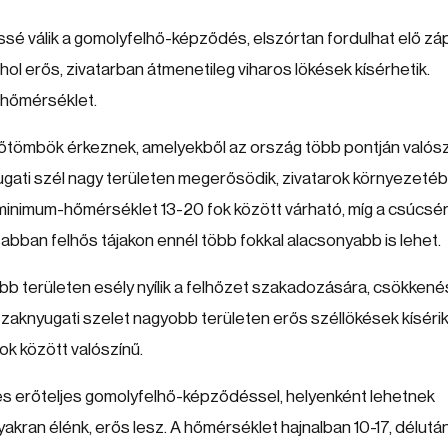
ssé válik a gomolyfelhő-képződés, elszórtan fordulhat elő záp
hol erős, zivatarban átmenetileg viharos lökések kísérhetik.
a hőmérséklet.
őtömbök érkeznek, amelyekből az ország több pontján valós
yugati szél nagy területen megerősödik, zivatarok környezeté
A minimum-hőmérséklet 13-20 fok között várható, míg a csúcsé
sabban felhős tájakon ennél több fokkal alacsonyabb is lehet.
obb területen esély nyílik a felhőzet szakadozására, csökkené
szaknyugati szelet nagyobb területen erős széllökések kísérik
k között valószínű.
és erőteljes gomolyfelhő-képződéssel, helyenként lehetnek
yakran élénk, erős lesz. A hőmérséklet hajnalban 10-17, délutá