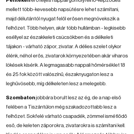
Pénteken
erőteljes nappali gomolyfelhő-képződés
mellett több-kevesebb napsütésre lehet számítani,
majd délutántól nyugat felől erősen megnövekszik a
felhőzet. Több helyen, akár több hullámban - legkisebb
eséllyel az északkeleti csücsökben és a délkeleti
tájakon - várható zápor, zivatar. A délies szelet olykor
élénk, néhol erős, zivatarok környezetében akár viharos
lökések kísérik. A legmagasabb nappali hőmérséklet 18
és 25 fok között valószínű, északnyugaton lesz a
leghűvösebb, míg délkeleten lesz a melegebb.
Szombaton
jobbára borult lesz az ég, de a nap első
felében a Tiszántúlon még szakadozottabb lesz a
felhőzet. Sokfelé várható csapadék, zömmel ismétlődő
eső, de keleten záporokra, zivatarokra is számítani kell.