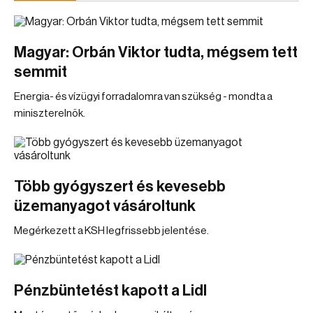
Magyar: Orbán Viktor tudta, mégsem tett
semmit
Energia- és vízügyi forradalomra van szükség - mondta a
miniszterelnök.
Több gyógyszert és kevesebb
üzemanyagot vásároltunk
Megérkezett a KSH legfrissebb jelentése.
Pénzbüntetést kapott a Lidl