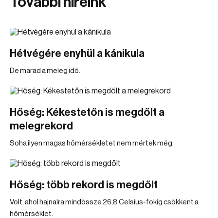
További híreink
Hétvégére enyhül a kánikula
De marad a meleg idő.
Hőség: Kékestetőn is megdőlt a
melegrekord
Soha ilyen magas hőmérsékletet nem mértek még.
Hőség: több rekord is megdőlt
Volt, ahol hajnalra mindössze 26,8 Celsius-fokig csökkent a
hőmérséklet.