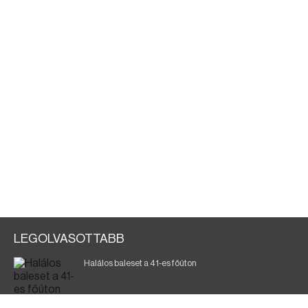
LEGOLVASOTTABB
Halálos baleset a 41-es főúton