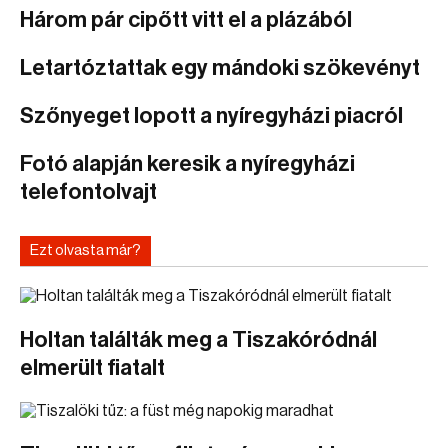
Három pár cipőtt vitt el a plázából
Letartóztattak egy mándoki szökevényt
Szőnyeget lopott a nyíregyházi piacról
Fotó alapján keresik a nyíregyházi
telefontolvajt
Ezt olvasta már?
Holtan találták meg a Tiszakóródnál
elmerült fiatalt