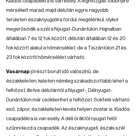
Kiadós csapadékra is van esély. A légmozgás többnyire
mérsékelt marad, majd délután egyre nagyobb
területen északnyugatira fordul, megélénkül, olykor
megerősödik a szél a Nyugat-Dunántúlon. Hajnalban
általában 7 és 12 fok között, délután általában 12 és 20
fok között alakul a hőmérséklet, de a Tiszántúlon 21 és
23 fok közötti hőmérséklet várható.
Vasárnap
jórészt borult idő valószínű, de
északkeleten, keleten némileg szakadozottabb lehet a
felhőzet, illetve délutántól a Nyugat-, Délnyugat-
Dunántúlon már csökkenhet a felhőzet. Sokfelé várható
eső, zápor, északkeleten kevés helyen zivatar is. Kiadós
csapadékra is van esély. A déli óráktól nyugat felől
szűnni kezd a csapadék. Az északnyugati, északi szél