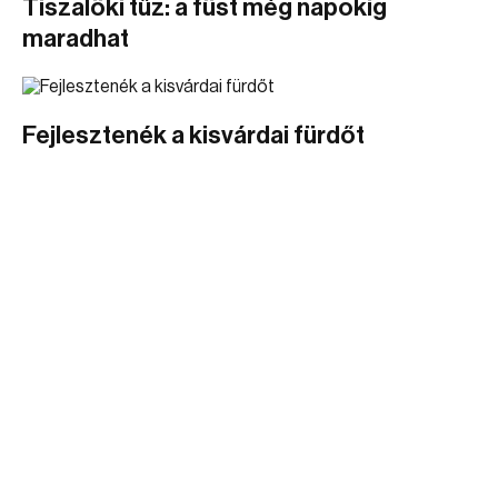
Tiszalöki tűz: a füst még napokig
maradhat
Fejlesztenék a kisvárdai fürdőt