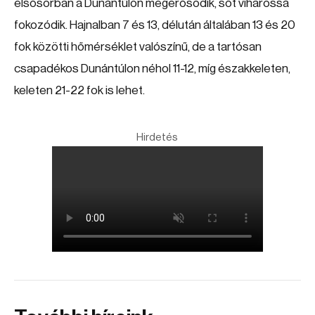
elsősorban a Dunántúlon megerősödik, sőt viharossá
fokozódik. Hajnalban 7 és 13, délután általában 13 és 20
fok közötti hőmérséklet valószínű, de a tartósan
csapadékos Dunántúlon néhol 11-12, míg északkeleten,
keleten 21-22 fok is lehet.
Hirdetés