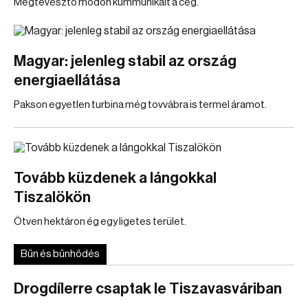
Megtévesztő módon kummunikált a cég.
Magyar: jelenleg stabil az ország
energiaellátása
Pakson egyetlen turbina még tovvábra is termel áramot.
Tovább küzdenek a lángokkal
Tiszalökön
Ötven hektáron ég egy ligetes terület.
Bűn és bűnhődés
Drogdílerre csaptak le Tiszavasváriban