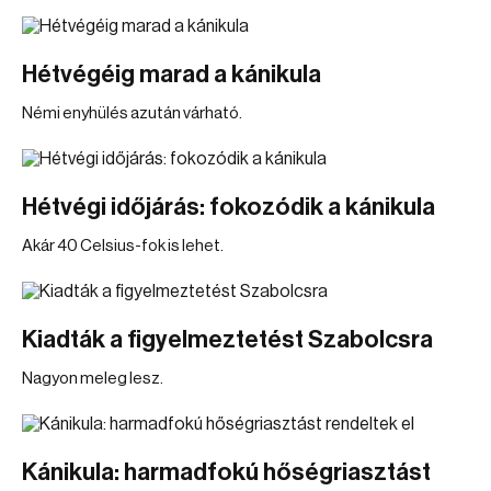
Hétvégéig marad a kánikula
Némi enyhülés azután várható.
Hétvégi időjárás: fokozódik a kánikula
Akár 40 Celsius-fok is lehet.
Kiadták a figyelmeztetést Szabolcsra
Nagyon meleg lesz.
Kánikula: harmadfokú hőségriasztást