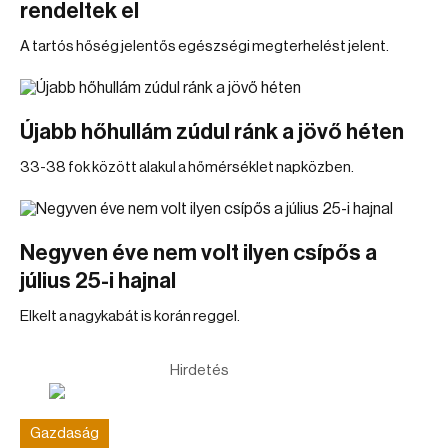
rendeltek el
A tartós hőség jelentős egészségi megterhelést jelent.
Újabb hőhullám zúdul ránk a jövő héten
33-38 fok között alakul a hőmérséklet napközben.
Negyven éve nem volt ilyen csípős a
július 25-i hajnal
Elkelt a nagykabát is korán reggel.
Hirdetés
Gazdaság