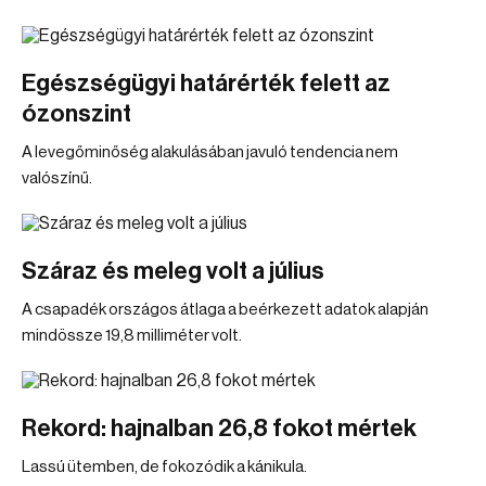
Egészségügyi határérték felett az
ózonszint
A levegőminőség alakulásában javuló tendencia nem
valószínű.
Száraz és meleg volt a július
A csapadék országos átlaga a beérkezett adatok alapján
mindössze 19,8 milliméter volt.
Rekord: hajnalban 26,8 fokot mértek
Lassú ütemben, de fokozódik a kánikula.