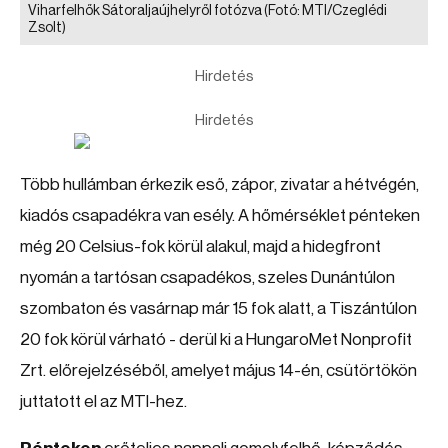
Viharfelhők Sátoraljaújhelyről fotózva
(Fotó: MTI/Czeglédi
Zsolt)
Hirdetés
Hirdetés
Több hullámban érkezik eső, zápor, zivatar a hétvégén,
kiadós csapadékra van esély. A hőmérséklet pénteken
még 20 Celsius-fok körül alakul, majd a hidegfront
nyomán a tartósan csapadékos, szeles Dunántúlon
szombaton és vasárnap már 15 fok alatt, a Tiszántúlon
20 fok körül várható - derül ki a HungaroMet Nonprofit
Zrt. előrejelzéséből, amelyet május 14-én, csütörtökön
juttatott el az MTI-hez.