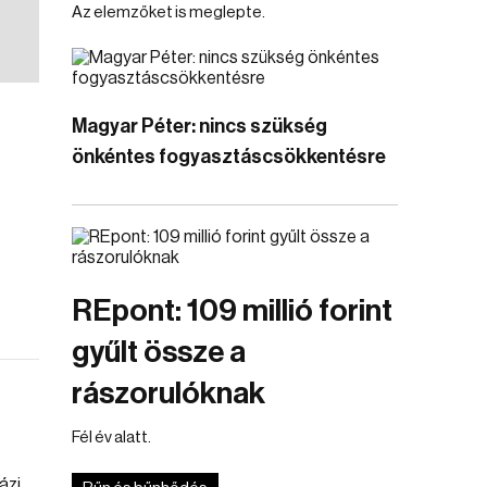
Az elemzőket is meglepte.
Magyar Péter: nincs szükség
önkéntes fogyasztáscsökkentésre
REpont: 109 millió forint
gyűlt össze a
rászorulóknak
Fél év alatt.