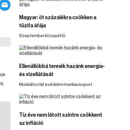
Magyar: öt százalékra csökken a
tűzifa áfája
Szeptember közepétől.
Ellenállóbbá tennék hazánk energia-
és vízellátását
ius
a,
Munkához lát a védelmi munkacsoport.
Tíz éve nem látott szintre csökkent
az infláció