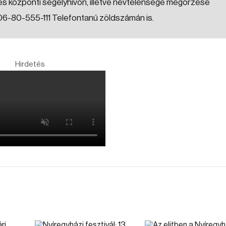
s központi segélyhívón, illetve névtelensége megőrzése
 06-80-555-111 Telefontanú zöldszámán is.
Hirdetés