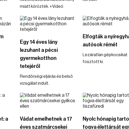
miatt körözték. +Videó
om
Elfogták a nyíregyh
Egy 14 éves lány
autósok rémét
lezuhant a pécsi
Lezáratlan gépkocsikat
gyermekotthon
fosztott ki.
tetejéről
Rendőrségi eljárás és belső
vizsgálat indult.
t: a
Vádat emelhetnek a 17
Nyolc hónapig tarto
éves szatmárcsekei
fogva élettársát eg