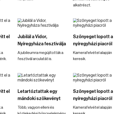
alkatrészt.
tt el
Jubilál a Vidor,
Szőnyeget lopott a
Nyíregyháza fesztiválja
nyíregyházi piacról
 a
A jubileumra megújították a
Kamerafelvétel alapján
rik.
fesztivál arculatát is.
keresik.
tt el
Letartóztattak egy
Szőnyeget lopott a
mándoki szökevényt
nyíregyházi piacról
 a
Több, vagyon elleni és
Kamerafelvétel alapján
rik.
közlekedési bűncselekmény
keresik.