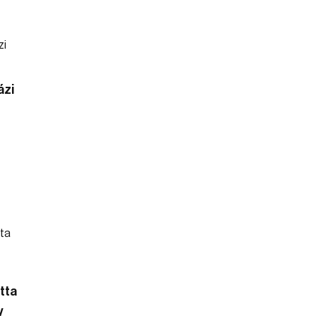
ázi
tta
y