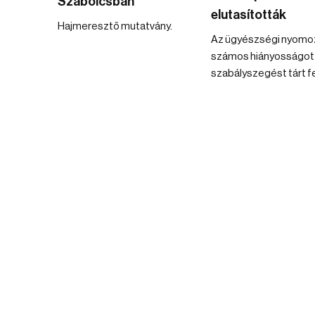
Szabolcsban
elutasították
Hajmeresztő mutatvány.
Az ügyészségi nyomo
számos hiányosságot
szabályszegést tárt fe