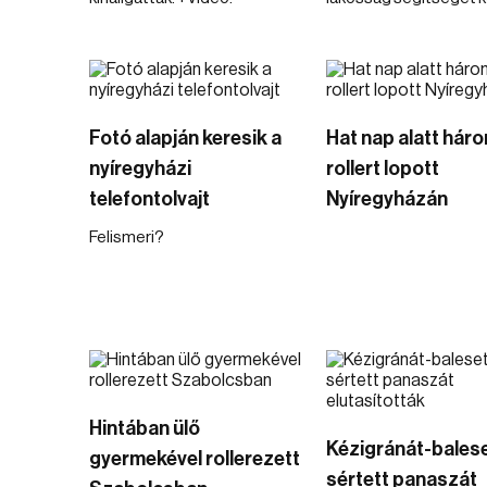
Fotó alapján keresik a
Hat nap alatt hár
nyíregyházi
rollert lopott
telefontolvajt
Nyíregyházán
Felismeri?
Hintában ülő
Kézigránát-balese
gyermekével rollerezett
sértett panaszát