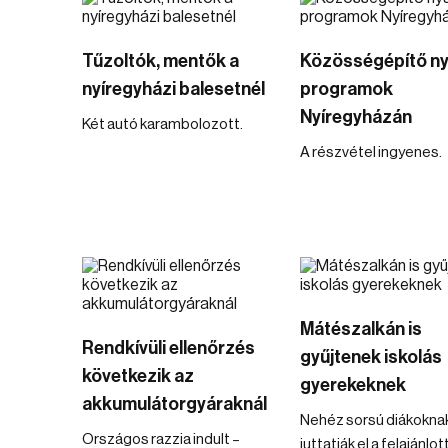
Tűzoltók, mentők a
Közösségépítő ny
nyíregyházi balesetnél
programok
Nyíregyházán
Két autó karambolozott.
A részvétel ingyenes.
Mátészalkán is
Rendkívüli ellenőrzés
gyűjtenek iskolás
következik az
gyerekeknek
akkumulátorgyáraknál
Nehéz sorsú diákokna
Országos razzia indult –
juttatják el a felajánlot