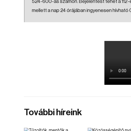
524-600-as számon. Bejelentést tehet a 112-e
mellett a nap 24 órájában ingyenesen hívható
További híreink