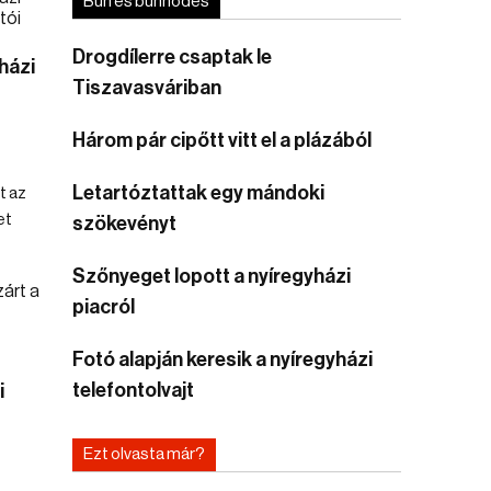
Bűn és bűnhődés
Drogdílerre csaptak le
házi
Tiszavasváriban
Három pár cipőtt vitt el a plázából
Letartóztattak egy mándoki
t az
et
szökevényt
Szőnyeget lopott a nyíregyházi
piacról
Fotó alapján keresik a nyíregyházi
telefontolvajt
i
Ezt olvasta már?