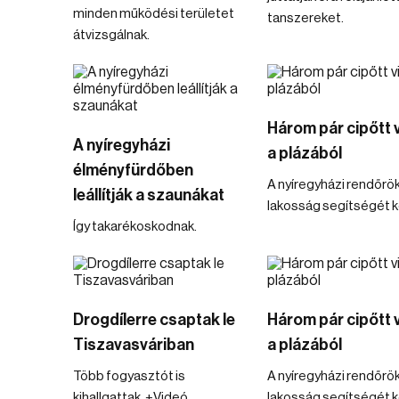
minden működési területet
tanszereket.
átvizsgálnak.
Három pár cipőtt vi
A nyíregyházi
a plázából
élményfürdőben
A nyíregyházi rendőrök
leállítják a szaunákat
lakosság segítségét ké
Így takarékoskodnak.
Drogdílerre csaptak le
Három pár cipőtt vi
Tiszavasváriban
a plázából
Több fogyasztót is
A nyíregyházi rendőrök
kihallgattak. +Videó.
lakosság segítségét ké