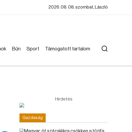
2026. 08. 08. szombat, László
mok
Bűn
Sport
Támogatott tartalom
Hirdetés
Gazdaság