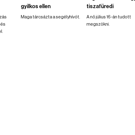
gyilkos ellen
tiszafüredi
zás
Maga tárcsázta a segélyhívót.
A nő július 16-án tudott
 és
megszökni.
l.