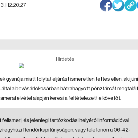
3. | 12:20:27
Hirdetés
yanúja miatt folytat eljárást ismeretlen tettes ellen, aki jún
s által a bevásárlókosárban hátrahagyott pénztárcát megtalált
amerafelvétel alapján keresi a feltételezett elkövetőt.
t felismeri, és jelenlegi tartózkodási helyéről információval
Nyíregyházi Rendőrkapitányságon, vagy telefonon a 06-42-