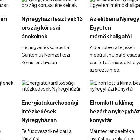
ári
Nyíregyházi fesztivál: 13
Az elitben a Nyíregy
ország kórusai
Egyetem
énekelnek
mérnökhallgatói
Hét ingyenes koncert a
A döntőben a teljesen
Cantemus Nemzetközi
megújult hallgatói csapa
Kórusfesztiválon.
összetett második hely
szerezte meg.
Energiatakarékossági
Elromlott a klíma;
intézkedések
bezárt a nyíregyház
Nyíregyházán
könyvtár
k
Felfüggyesztik például a
Már megrendeélték a
t
fűnyírást.
javításhoz szükséges