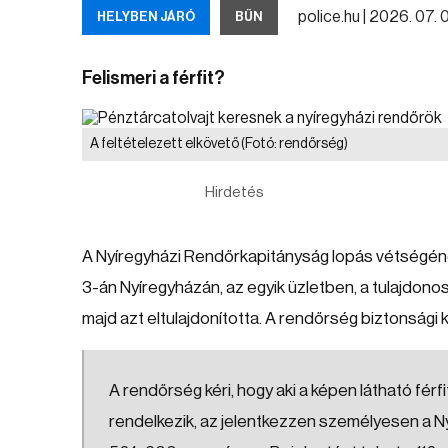
police.hu |
2026. 07. 0
HELYBEN JÁRÓ
BŰN
Felismeri a férfit?
A feltételezett elkövető
(Fotó: rendőrség)
Hirdetés
A Nyíregyházi Rendőrkapitányság lopás vétségének g
3-án Nyíregyházán, az egyik üzletben, a tulajdono
majd azt eltulajdonította. A rendőrség biztonsági k
A rendőrség kéri, hogy aki a képen látható férfi
rendelkezik, az jelentkezzen személyesen a 