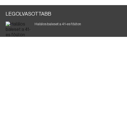
LEGOLVASOTTABB
Halálos baleset a 41-es főúton
Gyász: elhunyt az olaszok legendás labdarúgója
Magyar Péter: ülésezett a Kormányzati Védelmi
Munkacsoport
Fák égnek Tyukod és Nagyecsed között
Fürdőző után kutatnak Tiszakóródnál