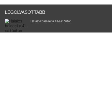
LEGOLVASOTTABB
Halálos baleset a 41-es főúton
700 megawattot spóroltak össze a magyarok
Fák égnek Tyukod és Nagyecsed között
Magyar Péter: nemzeti összefogásra van szükség
Fürdőző után kutatnak Tiszakóródnál