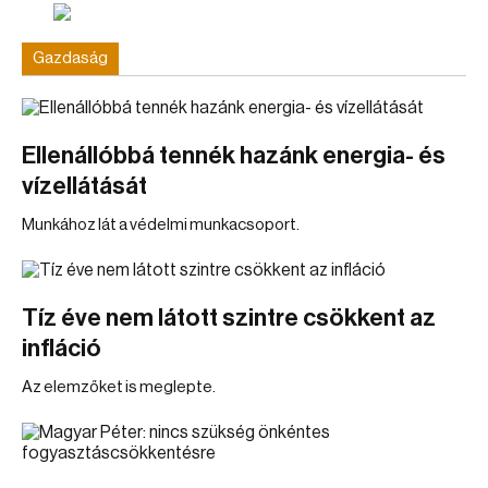
Gazdaság
Ellenállóbbá tennék hazánk energia- és
vízellátását
Munkához lát a védelmi munkacsoport.
Tíz éve nem látott szintre csökkent az
infláció
Az elemzőket is meglepte.