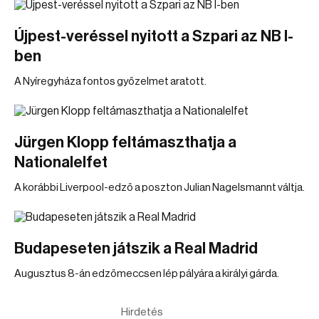
Újpest-veréssel nyitott a Szpari az NB I-
ben
A Nyíregyháza fontos győzelmet aratott.
Jürgen Klopp feltámaszthatja a
Nationalelfet
A korábbi Liverpool-edző a poszton Julian Nagelsmannt váltja.
Budapeseten játszik a Real Madrid
Augusztus 8-án edzőmeccsen lép pályára a királyi gárda.
Hirdetés