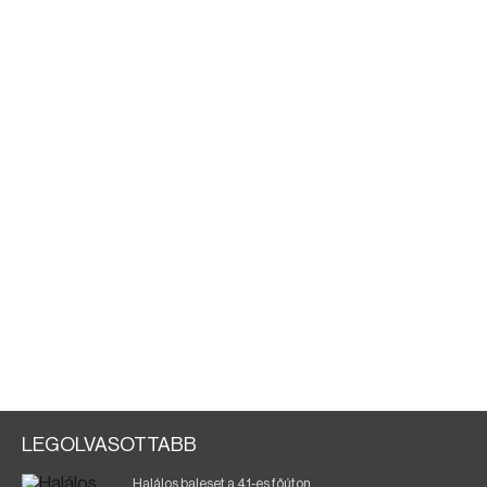
LEGOLVASOTTABB
Halálos baleset a 41-es főúton