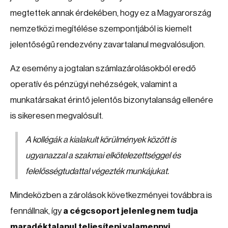
megtettek annak érdekében, hogy ez a Magyarország
nemzetközi megítélése szempontjából is kiemelt
jelentőségű rendezvény zavartalanul megvalósuljon.
Az esemény a jogtalan számlazárolásokból eredő
operatív és pénzügyi nehézségek, valamint a
munkatársakat érintő jelentős bizonytalanság ellenére
is sikeresen megvalósult.
A kollégák a kialakult körülmények között is
ugyanazzal a szakmai elkötelezettséggel és
felelősségtudattal végezték munkájukat.
Mindeközben a zárolások következményei továbbra is
fennállnak, így
a cégcsoport jelenleg nem tudja
maradéktalanul teljesíteni valamennyi