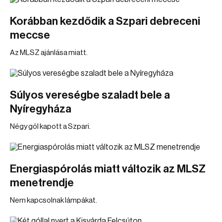
Korábban kezdődik a Szpari debreceni
meccse
Az MLSZ ajánlása miatt.
Súlyos vereségbe szaladt bele a
Nyíregyháza
Négy gól kapott a Szpari.
Energiaspórolás miatt változik az MLSZ
menetrendje
Nem kapcsolnak lámpákat.