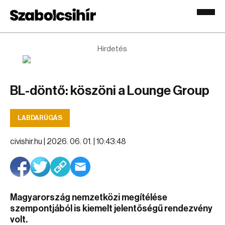
Hirdetés
BL-döntő: köszöni a Lounge Group
LABDARÚGÁS
civishir.hu |
2026. 06. 01. | 10:43:48
Magyarország nemzetközi megítélése
szempontjából is kiemelt jelentőségű rendezvény
volt.