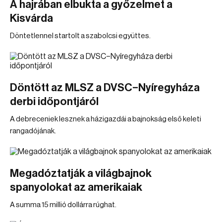
A hajrában elbukta a győzelmet a
Kisvárda
Döntetlennel startolt a szabolcsi együttes.
Döntött az MLSZ a DVSC–Nyíregyháza
derbi időpontjáról
A debreceniek lesznek a házigazdái a bajnokság első keleti
rangadójának.
Megadóztatják a világbajnok
spanyolokat az amerikaiak
A summa 15 millió dollárra rúghat.