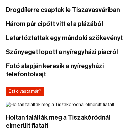
Drogdílerre csaptak le Tiszavasváriban
Három pár cipőtt vitt el a plázából
Letartóztattak egy mándoki szökevényt
Szőnyeget lopott a nyíregyházi piacról
Fotó alapján keresik a nyíregyházi
telefontolvajt
Ezt olvasta már?
Holtan találták meg a Tiszakóródnál
elmerült fiatalt