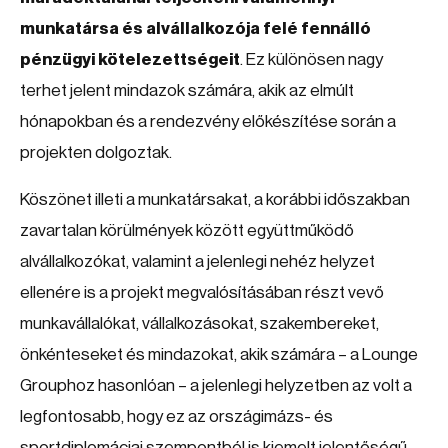
munkatársa és alvállalkozója felé fennálló
pénzügyi kötelezettségeit
. Ez különösen nagy
terhet jelent mindazok számára, akik az elmúlt
hónapokban és a rendezvény előkészítése során a
projekten dolgoztak.
Köszönet illeti a munkatársakat, a korábbi időszakban
zavartalan körülmények között együttműködő
alvállalkozókat, valamint a jelenlegi nehéz helyzet
ellenére is a projekt megvalósításában részt vevő
munkavállalókat, vállalkozásokat, szakembereket,
önkénteseket és mindazokat, akik számára – a Lounge
Grouphoz hasonlóan – a jelenlegi helyzetben az volt a
legfontosabb, hogy ez az országimázs- és
sportdiplomáciai szempontból is kiemelt jelentőségű,