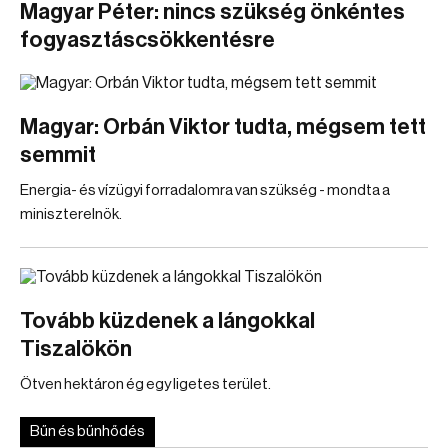
Magyar Péter: nincs szükség önkéntes
fogyasztáscsökkentésre
Magyar: Orbán Viktor tudta, mégsem tett
semmit
Energia- és vízügyi forradalomra van szükség - mondta a
miniszterelnök.
Tovább küzdenek a lángokkal
Tiszalökön
Ötven hektáron ég egy ligetes terület.
Bűn és bűnhődés