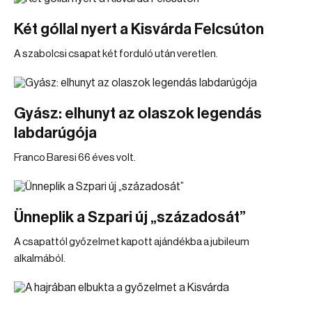
Két góllal nyert a Kisvárda Felcsúton
A szabolcsi csapat két forduló után veretlen.
Gyász: elhunyt az olaszok legendás
labdarúgója
Franco Baresi 66 éves volt.
Ünneplik a Szpari új „századosát”
A csapattól győzelmet kapott ajándékba a jubileum
alkalmából.