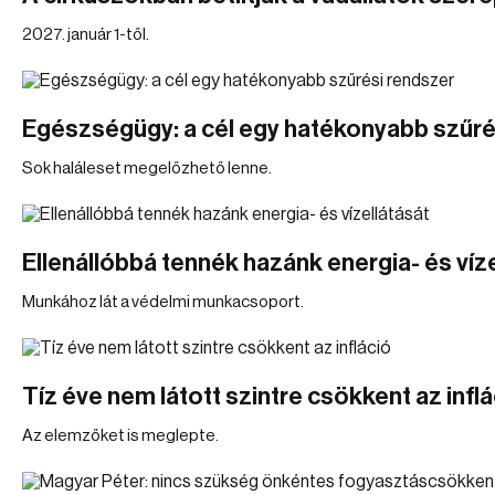
2027. január 1-től.
Egészségügy: a cél egy hatékonyabb szűré
Sok haláleset megelőzhető lenne.
Ellenállóbbá tennék hazánk energia- és víz
Munkához lát a védelmi munkacsoport.
Tíz éve nem látott szintre csökkent az inflá
Az elemzőket is meglepte.