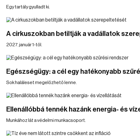
Egy tartály gyulladt ki.
A cirkuszokban betiltják a vadállatok szer
2027. január 1-től.
Egészségügy: a cél egy hatékonyabb szűré
Sok haláleset megelőzhető lenne.
Ellenállóbbá tennék hazánk energia- és víz
Munkához lát a védelmi munkacsoport.