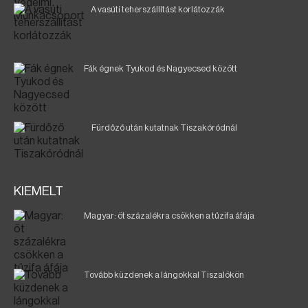
A vasúti teherszállítást korlátozzák
Fák égnek Tyukod és Nagyecsed között
Fürdőző után kutatnak Tiszakóródnál
KIEMELT
Magyar: öt százalékra csökken a tűzifa áfája
Tovább küzdenek a lángokkal Tiszalökön