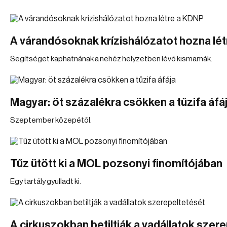
A várandósoknak krízishálózatot hozna lé
Segítséget kaphatnának a nehéz helyzetben lévő kismamák.
Magyar: öt százalékra csökken a tűzifa áfá
Szeptember közepétől.
Tűz ütött ki a MOL pozsonyi finomítójában
Egy tartály gyulladt ki.
A cirkuszokban betiltják a vadállatok szer