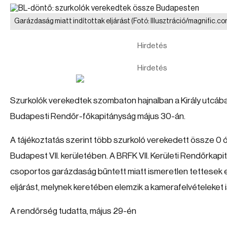
Garázdaság miatt indítottak eljárást
(Fotó: Illusztráció/magnific.co
Hirdetés
Hirdetés
Szurkolók verekedtek szombaton hajnalban a Király utcába
Budapesti Rendőr-főkapitányság május 30-án.
A tájékoztatás szerint több szurkoló verekedett össze 0 ó
Budapest VII. kerületében. A BRFK VII. Kerületi Rendőrkap
csoportos garázdaság bűntett miatt ismeretlen tettesek el
eljárást, melynek keretében elemzik a kamerafelvételeket i
A rendőrség tudatta, május 29-én