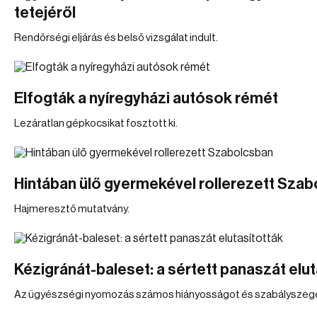
tetejéről
Rendőrségi eljárás és belső vizsgálat indult.
Elfogták a nyíregyházi autósok rémét
Lezáratlan gépkocsikat fosztott ki.
Hintában ülő gyermekével rollerezett Sza
Hajmeresztő mutatvány.
Kézigránát-baleset: a sértett panaszát elut
Az ügyészségi nyomozás számos hiányosságot és szabályszegést