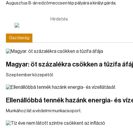
Augusztus 8-án edzőmeccsen lép pályára a királyi gárda.
Hirdetés
Gazdaság
Magyar: öt százalékra csökken a tűzifa áfá
Szeptember közepétől.
Ellenállóbbá tennék hazánk energia- és víz
Munkához lát a védelmi munkacsoport.