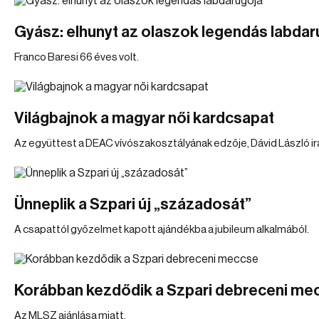
Gyász: elhunyt az olaszok legendás labdar
Franco Baresi 66 éves volt.
Világbajnok a magyar női kardcsapat
Az együttest a DEAC vívószakosztályának edzője, Dávid László ir
Ünneplik a Szpari új „századosát”
A csapattól győzelmet kapott ajándékba a jubileum alkalmából.
Korábban kezdődik a Szpari debreceni me
Az MLSZ ajánlása miatt.