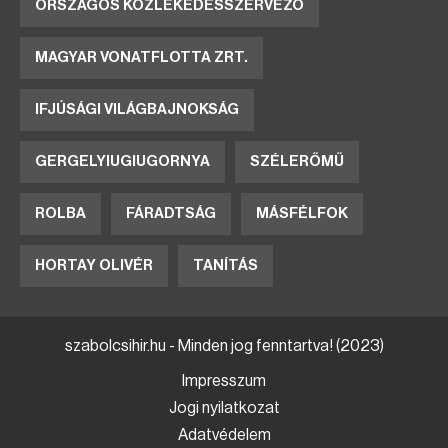
ORSZÁGOS KÖZLEKEDÉSSZERVEZŐ
MAGYAR VONATFLOTTA ZRT.
IFJÚSÁGI VILÁGBAJNOKSÁG
GERGELYIUGIUGORNYA
SZÉLERŐMŰ
ROLBA
FÁRADTSÁG
MÁSFÉLFOK
HORTAY OLIVÉR
TANÍTÁS
szabolcsihir.hu - Minden jog fenntartva! (2023)
Impresszum
Jogi nyilatkozat
Adatvédelem