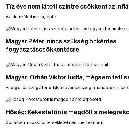
Tíz éve nem látott szintre csökkent az inflá
Az elemzőket is meglepte.
Magyar Péter: nincs szükség önkéntes
fogyasztáscsökkentésre
Magyar: Orbán Viktor tudta, mégsem tett 
Energia- és vízügyi forradalomra van szükség - mondta a miniszte
Hőség: Kékestetőn is megdőlt a melegrek
Soha ilyen magas hőmérsékletet nem mértek még.