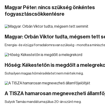
Magyar Péter: nincs szükség önkéntes
fogyasztáscsökkentésre
Magyar: Orbán Viktor tudta, mégsem tett 
Energia- és vízügyi forradalomra van szükség - mondta a miniszte
Hőség: Kékestetőn is megdőlt a melegrek
Soha ilyen magas hőmérsékletet nem mértek még.
A TISZA hamarosan megnevezheti államfőj
Sulyok Tamás mandátuma július 20-án szűnt meg.