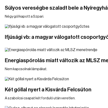
Súlyos vereségbe szaladt bele a Nyíregyh
Négy gól kapott a Szpari.
Ifjúsági vb: a magyar válogatott csoportgy
Energiaspórolás miatt változik az MLSZ m
Nem kapcsolnak lámpákat.
Két góllal nyert a Kisvárda Felcsúton
A szabolcsi csapat két forduló után veretlen.