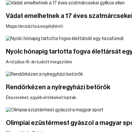
Vádat emelhetnek a 17 éves szatmárcsekei 
Maga tárcsázta a segélyhívót.
Nyolc hónapig tartotta fogva élettársát egy
A nő július 16-án tudott megszökni.
Rendőrkézen a nyíregyházi betörők
Ékszereket, egyéb értékeket loptak.
Olimpiai ezüstérmest gyászol a magyar sp