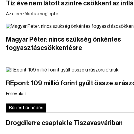
Tíz éve nem látott szintre csökkent az inflá
Az elemzőket is meglepte.
Magyar Péter: nincs szükség önkéntes
fogyasztáscsökkentésre
REpont: 109 millió forint gyűlt össze a rás
Fél év alatt.
Bűn és bűnhődés
Drogdílerre csaptak le Tiszavasváriban