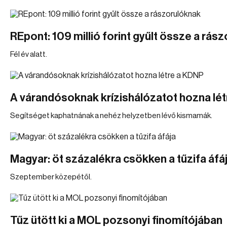
REpont: 109 millió forint gyűlt össze a rás
Fél év alatt.
A várandósoknak krízishálózatot hozna lé
Segítséget kaphatnának a nehéz helyzetben lévő kismamák.
Magyar: öt százalékra csökken a tűzifa áfá
Szeptember közepétől.
Tűz ütött ki a MOL pozsonyi finomítójában