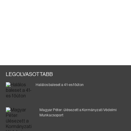
LEGOLVASOTTABB
Halálos baleset a 41-es főúton
Magyar Péter: ülésezett a Kormányzati Védelmi
Munkacsoport