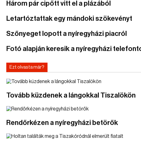
Három pár cipőtt vitt el a plázából
Letartóztattak egy mándoki szökevényt
Szőnyeget lopott a nyíregyházi piacról
Fotó alapján keresik a nyíregyházi telefonto
Ezt olvasta már?
Tovább küzdenek a lángokkal Tiszalökön
Rendőrkézen a nyíregyházi betörők