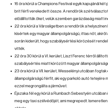
16 óra körül a Champions Festival egyik kapujánál két 
brit férfi verekedett össze. A rendőrök szétválaszto
előállították őket, velük szemben garázdaság miatt ind
22 óra körül a Városligetben a rendőrök a helyszíne
kísértek egy magyar állampolgárságú, ittas nőt, akiről 
során kiderült, hogy szabálysértési körözését rendel
vitték.
22 óra 30 körül a VI. kerület, Liszt Ferenc térről állítot
szabálysértés miatt körözött magyar állampolgárságú
23 óra körül a VII. kerület, Wesselényi utcában fogtak e
állampolgárságú férfit, aki egy parkoló autó tetejére 
ezzel megrongálta a járművet.
Éjszaka fél egy körül a Rumbach Sebestyén utcában
meg egy taxi szélvédőjét, ami megrepedt. Ismeretlen t