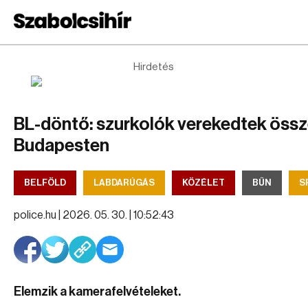
Hirdetés
BL-döntő: szurkolók verekedtek öss
Budapesten
BELFÖLD
LABDARÚGÁS
KÖZÉLET
BŰN
S
police.hu |
2026. 05. 30. | 10:52:43
Elemzik a kamerafelvételeket.