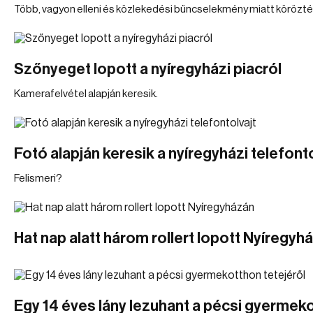
Több, vagyon elleni és közlekedési bűncselekmény miatt körözté
Szőnyeget lopott a nyíregyházi piacról
Kamerafelvétel alapján keresik.
Fotó alapján keresik a nyíregyházi telefonto
Felismeri?
Hat nap alatt három rollert lopott Nyíregyh
Egy 14 éves lány lezuhant a pécsi gyermek