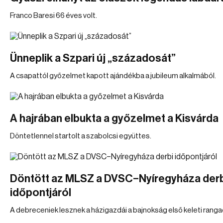
Franco Baresi 66 éves volt.
Ünneplik a Szpari új „századosát”
A csapattól győzelmet kapott ajándékba a jubileum alkalmából.
A hajrában elbukta a győzelmet a Kisvárda
Döntetlennel startolt a szabolcsi együttes.
Döntött az MLSZ a DVSC–Nyíregyháza der
időpontjáról
A debreceniek lesznek a házigazdái a bajnokság első keleti ranga