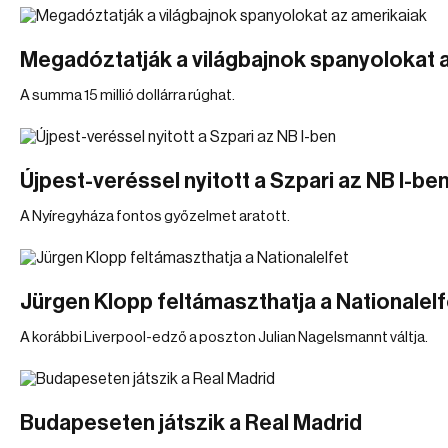
Megadóztatják a világbajnok spanyolokat 
A summa 15 millió dollárra rúghat.
Újpest-veréssel nyitott a Szpari az NB I-be
A Nyíregyháza fontos győzelmet aratott.
Jürgen Klopp feltámaszthatja a Nationalelf
A korábbi Liverpool-edző a poszton Julian Nagelsmannt váltja.
Budapeseten játszik a Real Madrid