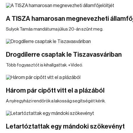
A TISZA hamarosan megnevezheti államfőj
Sulyok Tamás mandátuma július 20-án szűnt meg.
Drogdílerre csaptak le Tiszavasváriban
Több fogyasztót is kihallgattak. +Videó.
Három pár cipőtt vitt el a plázából
A nyíregyházi rendőrök a lakosság segítségét kérik.
Letartóztattak egy mándoki szökevényt