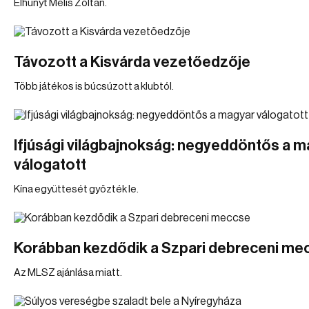
Elhunyt Melis Zoltán.
Távozott a Kisvárda vezetőedzője
Több játékos is búcsúzott a klubtól.
Ifjúsági világbajnokság: negyeddöntős a m
válogatott
Kína együttesét győzték le.
Korábban kezdődik a Szpari debreceni me
Az MLSZ ajánlása miatt.