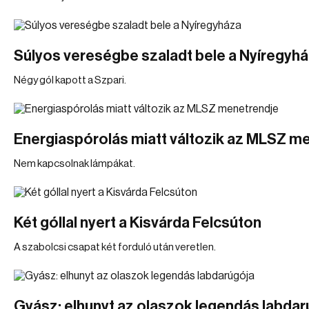
Súlyos vereségbe szaladt bele a Nyíregyh
Négy gól kapott a Szpari.
Energiaspórolás miatt változik az MLSZ m
Nem kapcsolnak lámpákat.
Két góllal nyert a Kisvárda Felcsúton
A szabolcsi csapat két forduló után veretlen.
Gyász: elhunyt az olaszok legendás labdar