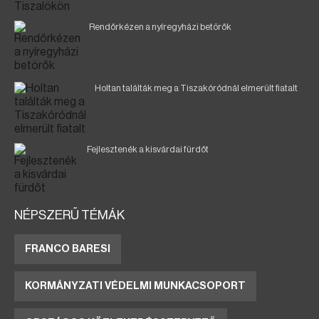
Rendőrkézen a nyíregyházi betörők
Holtan találták meg a Tiszakóródnál elmerült fiatalt
Fejlesztenék a kisvárdai fürdőt
NÉPSZERŰ TÉMÁK
FRANCO BARESI
KORMÁNYZATI VÉDELMI MUNKACSOPORT