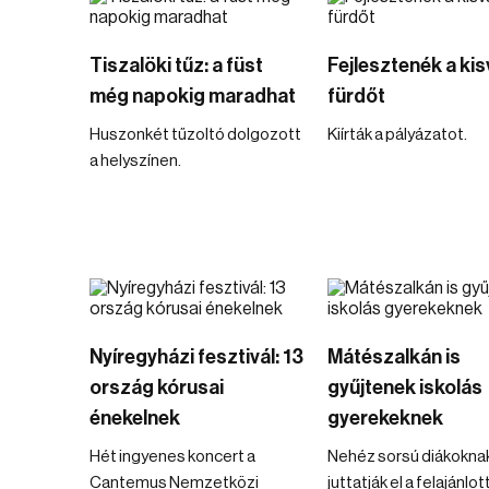
Tiszalöki tűz: a füst
Fejlesztenék a kis
még napokig maradhat
fürdőt
Huszonkét tűzoltó dolgozott
Kiírták a pályázatot.
a helyszínen.
Nyíregyházi fesztivál: 13
Mátészalkán is
ország kórusai
gyűjtenek iskolás
énekelnek
gyerekeknek
Hét ingyenes koncert a
Nehéz sorsú diákokna
Cantemus Nemzetközi
juttatják el a felajánlot