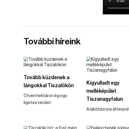
További híreink
Tovább küzdenek a
Kigyulladt egy
lángokkal Tiszalökön
melléképület
Ötven hektáron ég egy
Tiszanagyfalun
ligetes terület.
A lakóházra is átterjedt