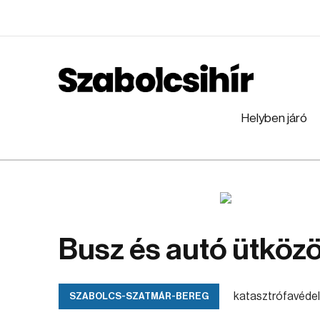
Helyben járó
Busz és autó ütköz
katasztrófavéde
SZABOLCS-SZATMÁR-BEREG