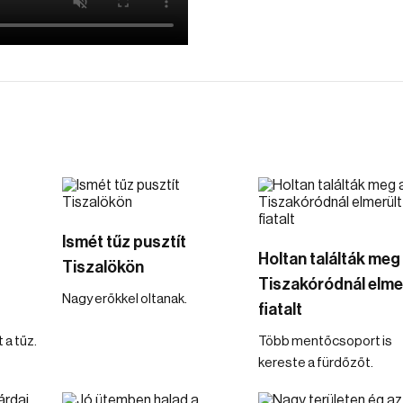
Ismét tűz pusztít
Holtan találták meg
Tiszalökön
Tiszakóródnál elme
Nagy erőkkel oltanak.
fiatalt
 a tűz.
Több mentőcsoport is
kereste a fürdőzőt.