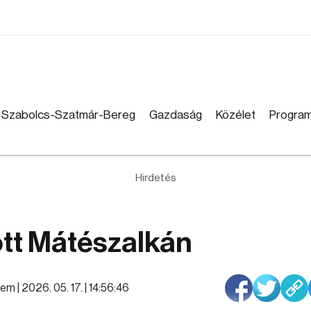
Szabolcs-Szatmár-Bereg
Gazdaság
Közélet
Progra
Hirdetés
ött Mátészalkán
lem |
2026. 05. 17. | 14:56:46