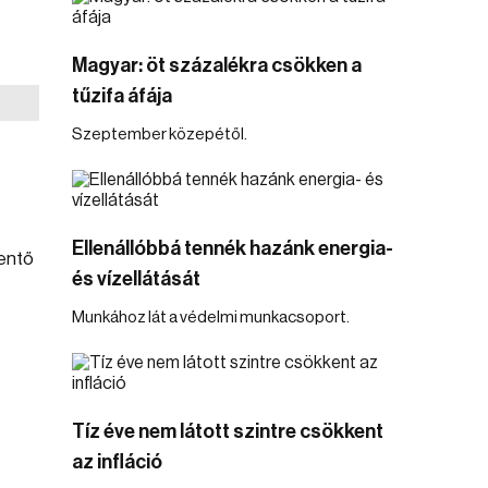
Magyar: öt százalékra csökken a
tűzifa áfája
Szeptember közepétől.
Ellenállóbbá tennék hazánk energia-
mentő
és vízellátását
Munkához lát a védelmi munkacsoport.
Tíz éve nem látott szintre csökkent
az infláció