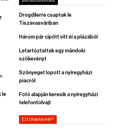
Bűn és bűnhődés
Drogdílerre csaptak le
z
Tiszavasváriban
Három pár cipőtt vitt el a plázából
Letartóztattak egy mándoki
szökevényt
Szőnyeget lopott a nyíregyházi
piacról
 le
Fotó alapján keresik a nyíregyházi
telefontolvajt
Ezt olvasta már?