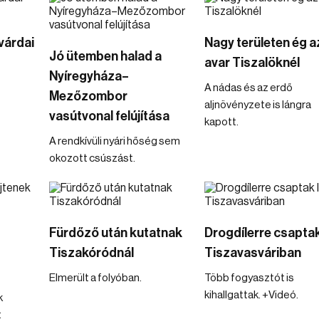
várdai
Nagy területen ég a
Jó ütemben halad a
avar Tiszalöknél
Nyíregyháza–
A nádas és az erdő
Mezőzombor
aljnövényzete is lángra
vasútvonal felújítása
kapott.
A rendkívüli nyári hőség sem
okozott csúszást.
Fürdőző után kutatnak
Drogdílerre csaptak
Tiszakóródnál
Tiszavasváriban
Elmerült a folyóban.
Több fogyasztót is
kihallgattak. +Videó.
k
t