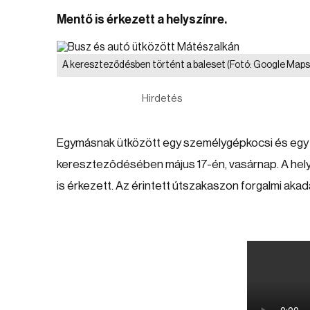
Mentő is érkezett a helyszínre.
A kereszteződésben történt a baleset
(Fotó: Google Maps
Hirdetés
Egymásnak ütközött egy személygépkocsi és egy b
kereszteződésében május 17-én, vasárnap. A helyi
is érkezett. Az érintett útszakaszon forgalmi akadá