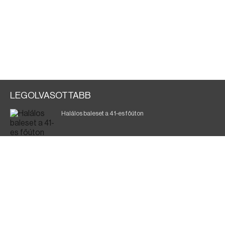
LEGOLVASOTTABB
Halálos baleset a 41-es főúton
Magyar Péter: ülésezett a Kormányzati Védelmi
Munkacsoport
A vasúti teherszállítást korlátozzák