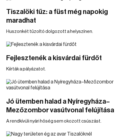
Tiszalöki tűz: a füst még napokig
maradhat
Huszonkét tűzoltó dolgozott a helyszínen.
Fejlesztenék a kisvárdai fürdőt
Kiírták a pályázatot.
Jó ütemben halad a Nyíregyháza–
Mezőzombor vasútvonal felújítása
A rendkívüli nyári hőség sem okozott csúszást.