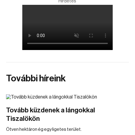
Hirdetés
További híreink
Tovább küzdenek a lángokkal
Tiszalökön
Ötven hektáron ég egy ligetes terület.