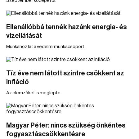
Szeptember közepétől.
Ellenállóbbá tennék hazánk energia- és
vízellátását
Munkához lát a védelmi munkacsoport.
Tíz éve nem látott szintre csökkent az
infláció
Az elemzőket is meglepte.
Magyar Péter: nincs szükség önkéntes
fogyasztáscsökkentésre