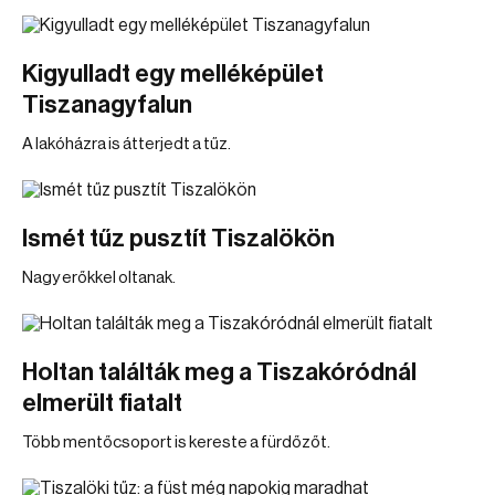
Kigyulladt egy melléképület
Tiszanagyfalun
A lakóházra is átterjedt a tűz.
Ismét tűz pusztít Tiszalökön
Nagy erőkkel oltanak.
Holtan találták meg a Tiszakóródnál
elmerült fiatalt
Több mentőcsoport is kereste a fürdőzőt.