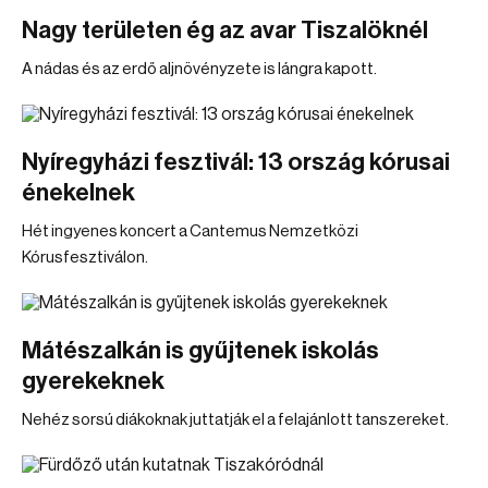
Nagy területen ég az avar Tiszalöknél
A nádas és az erdő aljnövényzete is lángra kapott.
Nyíregyházi fesztivál: 13 ország kórusai
énekelnek
Hét ingyenes koncert a Cantemus Nemzetközi
Kórusfesztiválon.
Mátészalkán is gyűjtenek iskolás
gyerekeknek
Nehéz sorsú diákoknak juttatják el a felajánlott tanszereket.