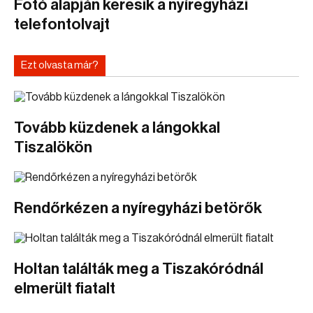
Fotó alapján keresik a nyíregyházi
telefontolvajt
Ezt olvasta már?
Tovább küzdenek a lángokkal
Tiszalökön
Rendőrkézen a nyíregyházi betörők
Holtan találták meg a Tiszakóródnál
elmerült fiatalt