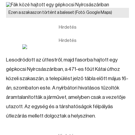
Ezen a szakaszon történt a baleset
(Fotó: Google Maps)
Hirdetés
Hirdetés
Lesodródott az úttestről, majd fasorba hajtott egy
gépkocsi Nyírcsászáriban, a 471-es főút Kátai úthoz
közeli szakaszán, a települést jelző tábla előtt május 16-
án, szombaton este. A nyírbátori hivatásos tűzoltók
áramtalanították a járművet, amelyben csak a vezetője
utazott. Az egység és a társhatóságok félpályás
útlezárás mellett dolgoztak a helyszínen.