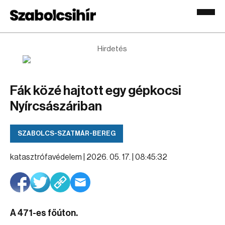
Hirdetés
Fák közé hajtott egy gépkocsi
Nyírcsászáriban
SZABOLCS-SZATMÁR-BEREG
katasztrófavédelem |
2026. 05. 17. | 08:45:32
A 471-es főúton.