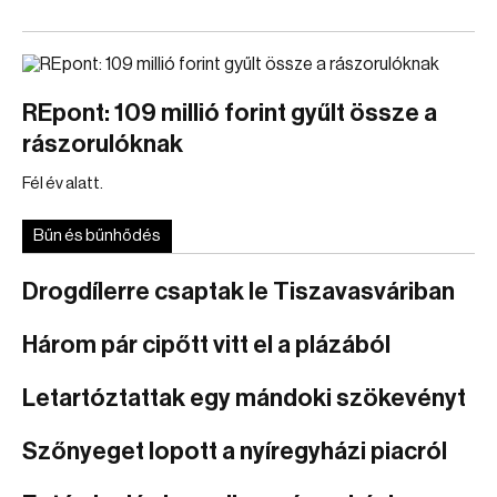
REpont: 109 millió forint gyűlt össze a
rászorulóknak
Fél év alatt.
Bűn és bűnhődés
Drogdílerre csaptak le Tiszavasváriban
Három pár cipőtt vitt el a plázából
Letartóztattak egy mándoki szökevényt
Szőnyeget lopott a nyíregyházi piacról