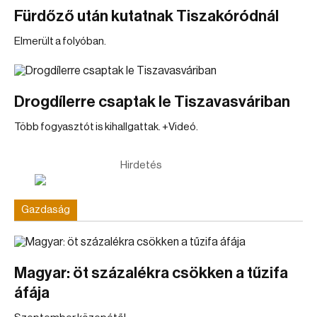
Fürdőző után kutatnak Tiszakóródnál
Elmerült a folyóban.
Drogdílerre csaptak le Tiszavasváriban
Több fogyasztót is kihallgattak. +Videó.
Hirdetés
Gazdaság
Magyar: öt százalékra csökken a tűzifa
áfája