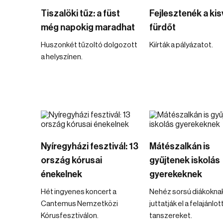
Tiszalöki tűz: a füst
Fejlesztenék a kis
még napokig maradhat
fürdőt
Huszonkét tűzoltó dolgozott
Kiírták a pályázatot.
a helyszínen.
Nyíregyházi fesztivál: 13
Mátészalkán is
ország kórusai
gyűjtenek iskolás
énekelnek
gyerekeknek
Hét ingyenes koncert a
Nehéz sorsú diákokna
Cantemus Nemzetközi
juttatják el a felajánlot
Kórusfesztiválon.
tanszereket.