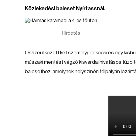
Közlekedési baleset Nyírtassnál.
Hirdetés
Összeütközött két személygépkocsi és egy kisbus
műszaki mentést végző kisvárdai hivatásos tűzoltó
balesethez, amelynek helyszínén félpályán lezártá