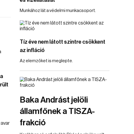
és vízellátását
Munkához lát a védelmi munkacsoport.
Tíz éve nem látott szintre csökkent
az infláció
Az elemzőket is meglepte.
 a
rült
Baka Andrást jelöli
államfőnek a TISZA-
frakció