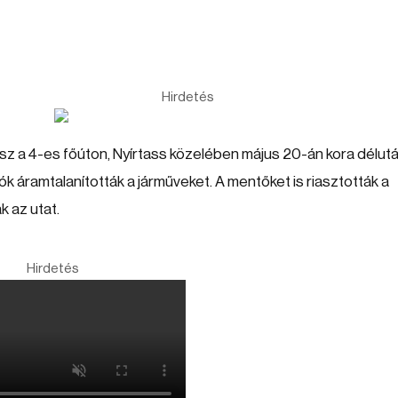
Hirdetés
z a 4-es főúton, Nyírtass közelében május 20-án kora délutá
k áramtalanították a járműveket. A mentőket is riasztották a
k az utat.
Hirdetés