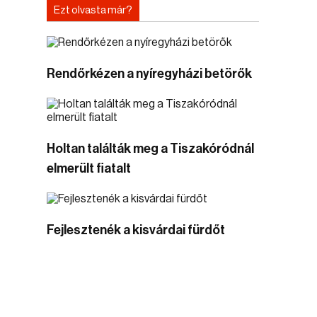
Ezt olvasta már?
Rendőrkézen a nyíregyházi betörők
Holtan találták meg a Tiszakóródnál
elmerült fiatalt
Fejlesztenék a kisvárdai fürdőt