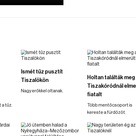
Ismét tűz pusztít
Holtan találták meg
Tiszalökön
Tiszakóródnál elme
Nagy erőkkel oltanak.
fiatalt
 a tűz.
Több mentőcsoport is
kereste a fürdőzőt.