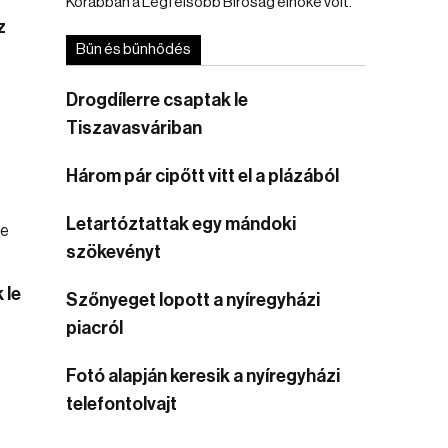
Korábban a Legfelsőbb Bíróság elnöke volt.
z
Bűn és bűnhődés
Drogdílerre csaptak le
Tiszavasváriban
Három pár cipőtt vitt el a plázából
Letartóztattak egy mándoki
szökevényt
 le
Szőnyeget lopott a nyíregyházi
piacról
Fotó alapján keresik a nyíregyházi
telefontolvajt