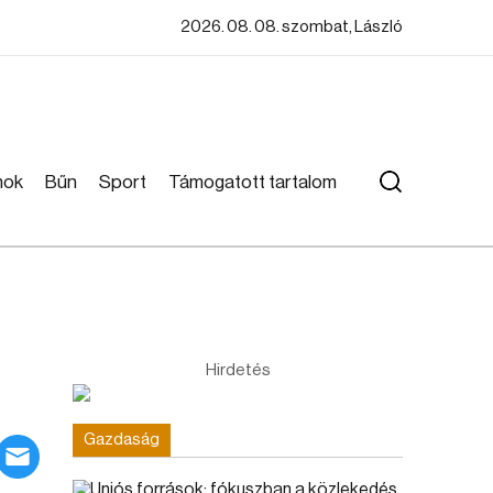
2026. 08. 08. szombat, László
mok
Bűn
Sport
Támogatott tartalom
Hirdetés
Gazdaság