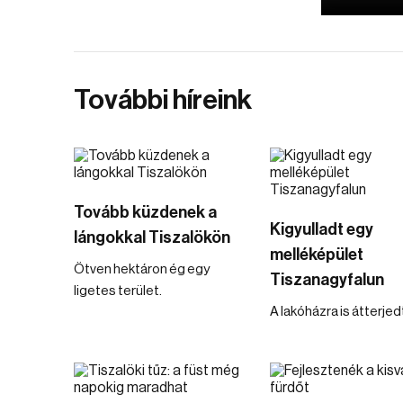
További híreink
Tovább küzdenek a
Kigyulladt egy
lángokkal Tiszalökön
melléképület
Ötven hektáron ég egy
Tiszanagyfalun
ligetes terület.
A lakóházra is átterjedt