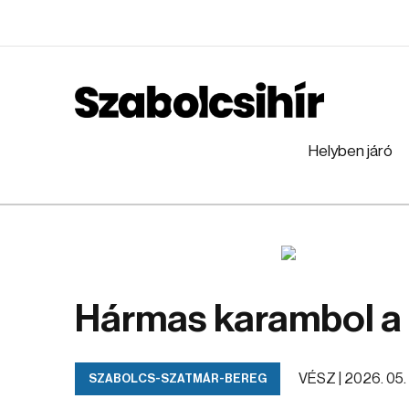
Helyben járó
Hármas karambol a 
VÉSZ |
2026. 05. 
SZABOLCS-SZATMÁR-BEREG