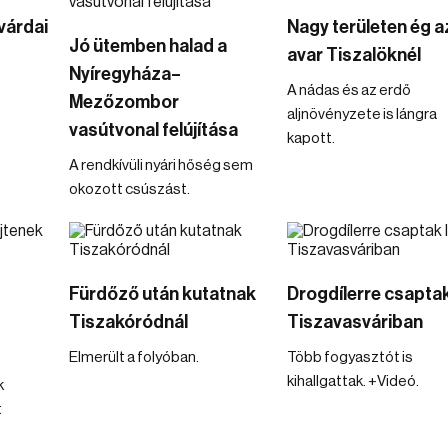
várdai
Nagy területen ég a
Jó ütemben halad a
avar Tiszalöknél
Nyíregyháza–
A nádas és az erdő
Mezőzombor
aljnövényzete is lángra
vasútvonal felújítása
kapott.
A rendkívüli nyári hőség sem
okozott csúszást.
Fürdőző után kutatnak
Drogdílerre csaptak
Tiszakóródnál
Tiszavasváriban
Elmerült a folyóban.
Több fogyasztót is
kihallgattak. +Videó.
k
t