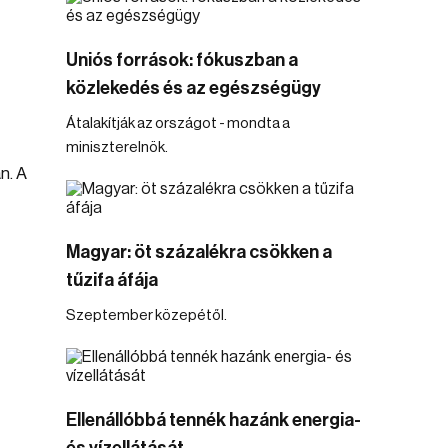
Uniós források: fókuszban a
közlekedés és az egészségügy
Átalakítják az országot - mondta a
miniszterelnök.
n. A
Magyar: öt százalékra csökken a
tűzifa áfája
Szeptember közepétől.
Ellenállóbbá tennék hazánk energia-