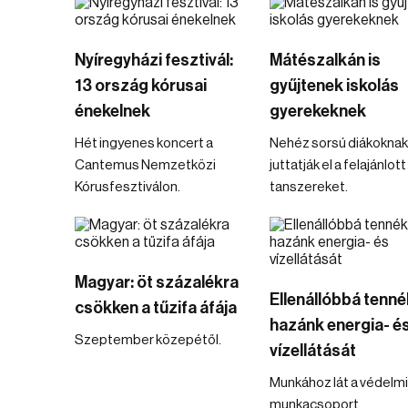
Nyíregyházi fesztivál:
Mátészalkán is
13 ország kórusai
gyűjtenek iskolás
énekelnek
gyerekeknek
Hét ingyenes koncert a
Nehéz sorsú diákoknak
Cantemus Nemzetközi
juttatják el a felajánlott
Kórusfesztiválon.
tanszereket.
Magyar: öt százalékra
Ellenállóbbá tenné
csökken a tűzifa áfája
hazánk energia- é
Szeptember közepétől.
vízellátását
Munkához lát a védelmi
munkacsoport.