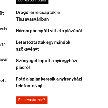
Bűn és bűnhődés
Drogdílerre csaptak le
lt
Tiszavasváriban
reste
Három pár cipőtt vitt el a plázából
Letartóztattak egy mándoki
szökevényt
 avar
Szőnyeget lopott a nyíregyházi
piacról
Fotó alapján keresik a nyíregyházi
pott.
telefontolvajt
Ezt olvasta már?