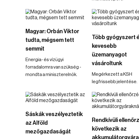
Magyar: Orbán Viktor
Több gyógyszert 
tudta, mégsem tett
kevesebb
semmit
üzemanyagot
Energia- és vízügyi
vásároltunk
forradalomra van szükség -
Megérkezett a KSH
mondta a miniszterelnök.
legfrissebb jelentése.
Sáskák veszélyeztetik
Rendkívüli ellenőr
az Alföld
következik az
mezőgazdaságát
akkumulátorgyára