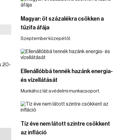
Magyar: öt százalékra csökken a
tűzifa áfája
Szeptember közepétől.
s 20-
Ellenállóbbá tennék hazánk energia-
és vízellátását
Munkához lát a védelmi munkacsoport.
Tíz éve nem látott szintre csökkent
az infláció