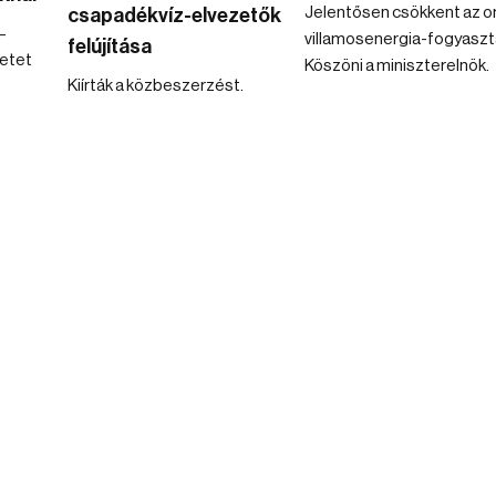
Jelentősen csökkent az o
csapadékvíz-elvezetők
–
villamosenergia-fogyaszt
felújítása
etet
Köszöni a miniszterelnök.
Kiírták a közbeszerzést.