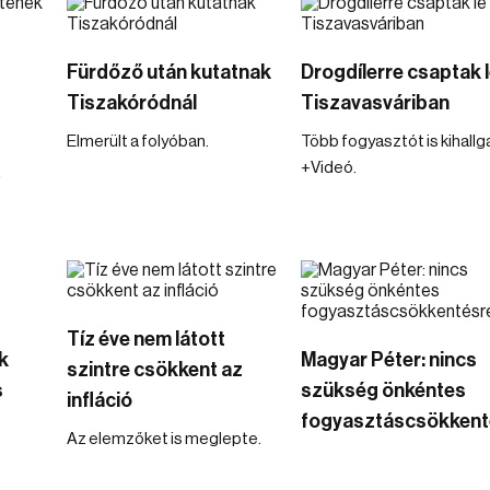
Fürdőző után kutatnak
Drogdílerre csaptak 
Tiszakóródnál
Tiszavasváriban
Elmerült a folyóban.
Több fogyasztót is kihallg
+Videó.
Tíz éve nem látott
k
Magyar Péter: nincs
szintre csökkent az
s
szükség önkéntes
infláció
fogyasztáscsökkent
Az elemzőket is meglepte.