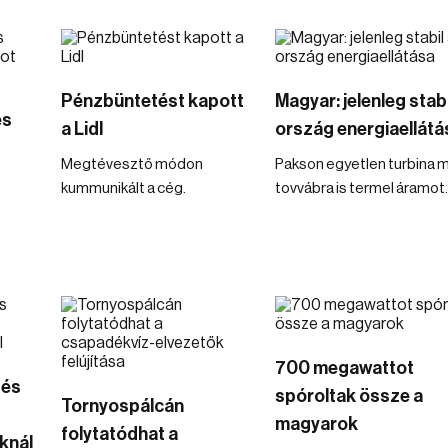
Pénzbüntetést kapott
Magyar: jelenleg stabi
és
a Lidl
ország energiaellátá
Megtévesztő módon
Pakson egyetlen turbina 
kummunikált a cég.
tovvábra is termel áramot.
700 megawattot
zés
spóroltak össze a
Tornyospálcán
magyarok
folytatódhat a
knál