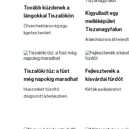
Tovább küzdenek a
Kigyulladt egy
lángokkal Tiszalökön
melléképület
Ötven hektáron ég egy
Tiszanagyfalun
ligetes terület.
A lakóházra is átterjedt
Tiszalöki tűz: a füst
Fejlesztenék a
még napokig maradhat
kisvárdai fürdőt
Huszonkét tűzoltó
Kiírták a pályázatot.
dolgozott a helyszínen.