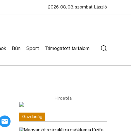
2026. 08. 08. szombat, László
mok
Bűn
Sport
Támogatott tartalom
Hirdetés
Gazdaság