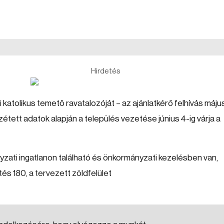
Hirdetés
katolikus temető ravatalozóját – az ajánlatkérő felhívás máju
étett adatok alapján a település vezetése június 4-ig várja a
zati ingatlanon található és önkormányzati kezelésben van,
és 180, a tervezett zöldfelület