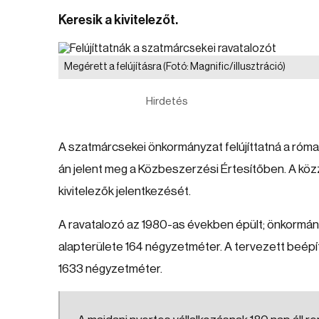
Keresik a kivitelezőt.
Megérett a felújításra
(Fotó: Magnific/illusztráció)
Hirdetés
A szatmárcsekei önkormányzat felújíttatná a római 
án jelent meg a Közbeszerzési Értesítőben. A közz
kivitelezők jelentkezését.
A ravatalozó az 1980-as években épült; önkormány
alapterülete 164 négyzetméter. A tervezett beépít
1633 négyzetméter.