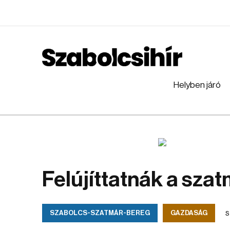
Helyben járó
Felújíttatnák a sza
s
SZABOLCS-SZATMÁR-BEREG
GAZDASÁG