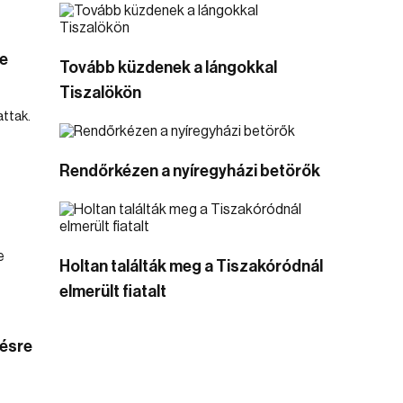
le
Tovább küzdenek a lángokkal
Tiszalökön
attak.
Rendőrkézen a nyíregyházi betörők
Holtan találták meg a Tiszakóródnál
elmerült fiatalt
ésre