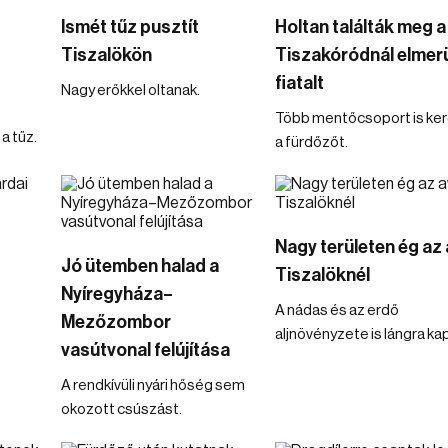
Ismét tűz pusztít
Holtan találták meg a
Tiszalökön
Tiszakóródnál elmerü
fiatalt
Nagy erőkkel oltanak.
Több mentőcsoport is ke
 a tűz.
a fürdőzőt.
Nagy területen ég az
Jó ütemben halad a
Tiszalöknél
Nyíregyháza–
A nádas és az erdő
Mezőzombor
aljnövényzete is lángra ka
vasútvonal felújítása
A rendkívüli nyári hőség sem
okozott csúszást.