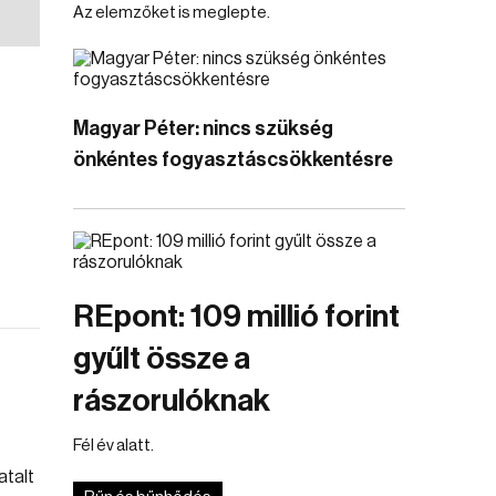
Az elemzőket is meglepte.
Magyar Péter: nincs szükség
önkéntes fogyasztáscsökkentésre
REpont: 109 millió forint
gyűlt össze a
rászorulóknak
Fél év alatt.