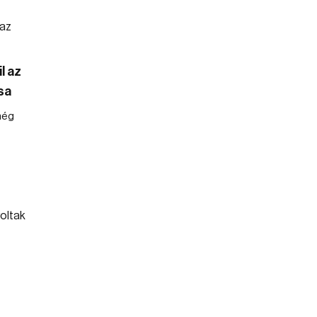
l az
sa
még