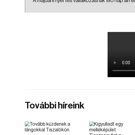
A majdani nyertes vállalkozásnak 180 nap áll 
További híreink