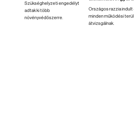
Szükséghelyzeti engedélyt
Országos razzia indult 
adtak ki több
minden működési terül
növényvédőszerre.
átvizsgálnak.