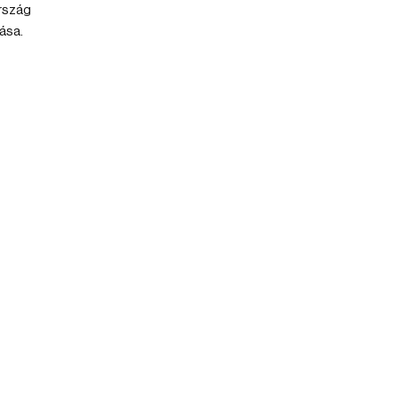
rszág
ása.