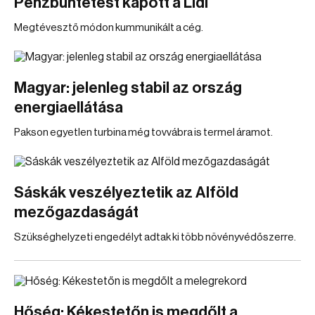
Pénzbüntetést kapott a Lidl
Megtévesztő módon kummunikált a cég.
Magyar: jelenleg stabil az ország
energiaellátása
Pakson egyetlen turbina még tovvábra is termel áramot.
Sáskák veszélyeztetik az Alföld
mezőgazdaságát
Szükséghelyzeti engedélyt adtak ki több növényvédőszerre.
Hőség: Kékestetőn is megdőlt a