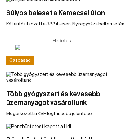
Súlyos baleset a Kemecsei úton
Két autó ütközött a 3834-esen, Nyíregyháza belterületén.
Hirdetés
Gazdaság
Több gyógyszert és kevesebb
üzemanyagot vásároltunk
Megérkezett a KSH legfrissebb jelentése.