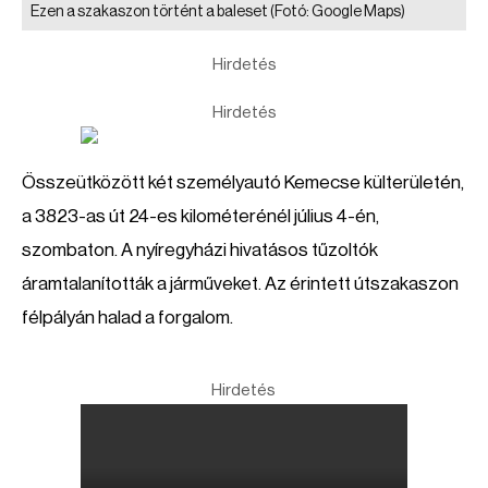
Ezen a szakaszon történt a baleset
(Fotó: Google Maps)
Hirdetés
Hirdetés
Összeütközött két személyautó Kemecse külterületén,
a 3823-as út 24-es kilométerénél július 4-én,
szombaton. A nyíregyházi hivatásos tűzoltók
áramtalanították a járműveket. Az érintett útszakaszon
félpályán halad a forgalom.
Hirdetés