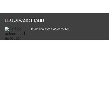
LEGOLVASOTTABB
Halálos baleset a 41-es főúton
Gyász: elhunyt az olaszok legendás labdarúgója
Magyar Péter: ülésezett a Kormányzati Védelmi
Munkacsoport
Fák égnek Tyukod és Nagyecsed között