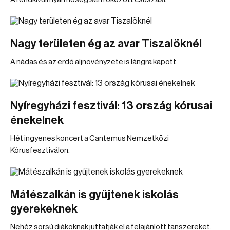
Nagy területen ég az avar Tiszalöknél
A nádas és az erdő aljnövényzete is lángra kapott.
Nyíregyházi fesztivál: 13 ország kórusai
énekelnek
Hét ingyenes koncert a Cantemus Nemzetközi
Kórusfesztiválon.
Mátészalkán is gyűjtenek iskolás
gyerekeknek
Nehéz sorsú diákoknak juttatják el a felajánlott tanszereket.