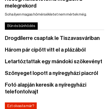
melegrekord
Soha ilyen magas hőmérsékletet nem mértek még.
Bűn és bűnhődés
Drogdílerre csaptak le Tiszavasváriban
Három pár cipőtt vitt el a plázából
Letartóztattak egy mándoki szökevényt
Szőnyeget lopott a nyíregyházi piacról
Fotó alapján keresik a nyíregyházi
telefontolvajt
Ezt olvasta már?