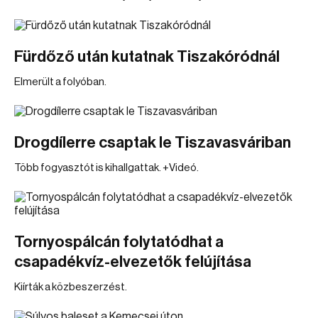
Fürdőző után kutatnak Tiszakóródnál
Elmerült a folyóban.
Drogdílerre csaptak le Tiszavasváriban
Több fogyasztót is kihallgattak. +Videó.
Tornyospálcán folytatódhat a
csapadékvíz-elvezetők felújítása
Kiírták a közbeszerzést.