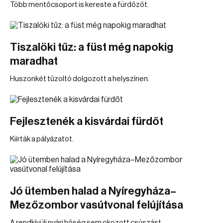
Több mentőcsoport is kereste a fürdőzőt.
Tiszalöki tűz: a füst még napokig
maradhat
Huszonkét tűzoltó dolgozott a helyszínen.
Fejlesztenék a kisvárdai fürdőt
Kiírták a pályázatot.
Jó ütemben halad a Nyíregyháza–
Mezőzombor vasútvonal felújítása
A rendkívüli nyári hőség sem okozott csúszást.