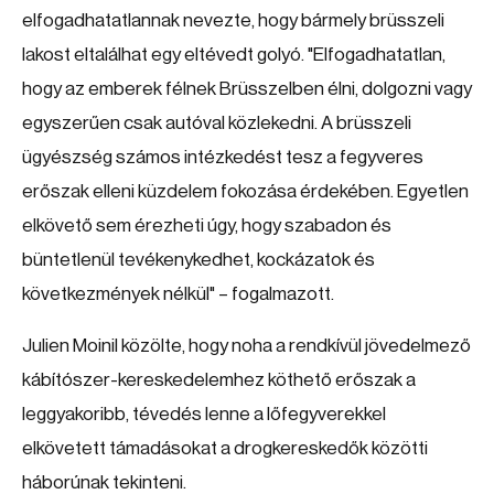
elfogadhatatlannak nevezte, hogy bármely brüsszeli
lakost eltalálhat egy eltévedt golyó. "Elfogadhatatlan,
hogy az emberek félnek Brüsszelben élni, dolgozni vagy
egyszerűen csak autóval közlekedni. A brüsszeli
ügyészség számos intézkedést tesz a fegyveres
erőszak elleni küzdelem fokozása érdekében. Egyetlen
elkövető sem érezheti úgy, hogy szabadon és
büntetlenül tevékenykedhet, kockázatok és
következmények nélkül" – fogalmazott.
Julien Moinil közölte, hogy noha a rendkívül jövedelmező
kábítószer-kereskedelemhez köthető erőszak a
leggyakoribb, tévedés lenne a lőfegyverekkel
elkövetett támadásokat a drogkereskedők közötti
háborúnak tekinteni.