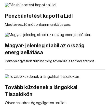
Pénzbüntetést kapott a Lidl
Megtévesztő módon kummunikált a cég.
Magyar: jelenleg stabil az ország
energiaellátása
Pakson egyetlen turbina még tovvábra is termel áramot.
Tovább küzdenek a lángokkal
Tiszalökön
Ötven hektáron ég egy ligetes terület.