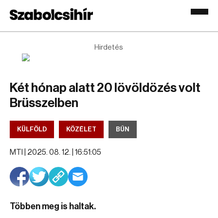
Hirdetés
Két hónap alatt 20 lövöldözés volt
Brüsszelben
KÜLFÖLD
KÖZÉLET
BŰN
MTI |
2025. 08. 12. | 16:51:05
Többen meg is haltak.