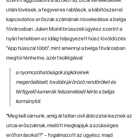
szerint aggodalomra ad okot az utcai verekedések
utáni lövések, a fegyveres rablások, a kábítószerrel
kapcsolatos erőszak számának növekedése a belga
fővárosban. Julien Moinil brüsszeli ügyész szerint a
nyári hetekben ez idáig feljegyezett húsz lövöldözés
"épp hússzal több", mint amennyi a belga fővárosban
megtörténhetne, azért kollégáival
a nyomozóhatóságok jogköreinek
megerősítését, további járőröző rendőröket és
térfigyelő kamerák felszerelését kérte a belga
kormánytól.
"Meg kell várnunk, amíg ártatlan civil áldozatai lesznek az
utcai erőszaknak, mielőtt megkapjuk a szükséges
erőforrásokat?" – fogalmazott az ügyész, majd