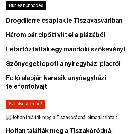
Bűn és bűnhődés
Drogdílerre csaptak le Tiszavasváriban
Három pár cipőtt vitt el a plázából
Letartóztattak egy mándoki szökevényt
Szőnyeget lopott a nyíregyházi piacról
Fotó alapján keresik a nyíregyházi
telefontolvajt
Ezt olvasta már?
Holtan találták meg a Tiszakóródnál