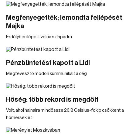
Megfenyegették; lemondta fellépését
Majka
Erdélyben lépett volna színpadra.
Pénzbüntetést kapott a Lidl
Megtévesztő módon kummunikált a cég.
Hőség: több rekord is megdőlt
Volt, ahol hajnalra mindössze 26,8 Celsius-fokig csökkent a
hőmérséklet.