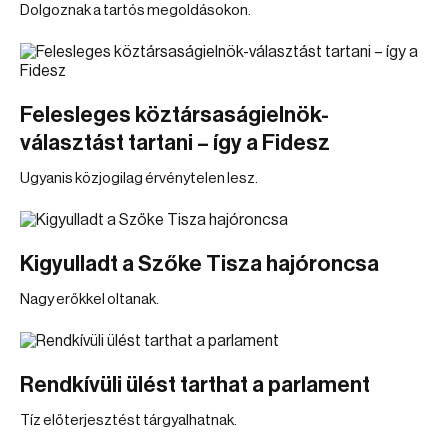
Dolgoznak a tartós megoldásokon.
Felesleges köztársaságielnök-
választást tartani – így a Fidesz
Ugyanis közjogilag érvénytelen lesz.
Kigyulladt a Szőke Tisza hajóroncsa
Nagy erőkkel oltanak.
Rendkívüli ülést tarthat a parlament
Tíz előterjesztést tárgyalhatnak.