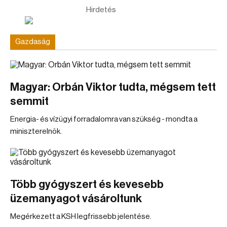
Hirdetés
Gazdaság
Magyar: Orbán Viktor tudta, mégsem tett
semmit
Energia- és vízügyi forradalomra van szükség - mondta a
miniszterelnök.
Több gyógyszert és kevesebb
üzemanyagot vásároltunk
Megérkezett a KSH legfrissebb jelentése.