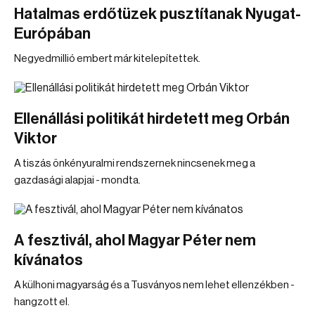
Hatalmas erdőtüzek pusztítanak Nyugat-
Európában
Negyedmillió embert már kitelepítettek.
Ellenállási politikát hirdetett meg Orbán
Viktor
A tiszás önkényuralmi rendszernek nincsenek meg a
gazdasági alapjai - mondta.
A fesztivál, ahol Magyar Péter nem
kívánatos
A külhoni magyarság és a Tusványos nem lehet ellenzékben -
hangzott el.