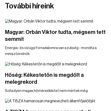
További híreink
Magyar: Orbán Viktor tudta, mégsem tett
semmit
Energia- és vízügyi forradalomra van szükség - mondta a
miniszterelnök.
Hőség: Kékestetőn is megdőlt a
melegrekord
Soha ilyen magas hőmérsékletet nem mértek még.