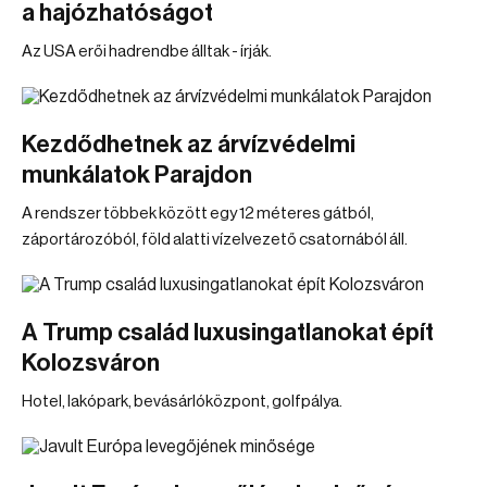
a hajózhatóságot
Az USA erői hadrendbe álltak - írják.
Kezdődhetnek az árvízvédelmi
munkálatok Parajdon
A rendszer többek között egy 12 méteres gátból,
záportározóból, föld alatti vízelvezető csatornából áll.
A Trump család luxusingatlanokat épít
Kolozsváron
Hotel, lakópark, bevásárlóközpont, golfpálya.