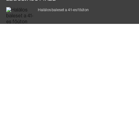
Halálos baleset a 41-es főúton
Magyar Péter: ülésezett a Kormányzati Védelmi
Munkacsoport
A vasúti teherszállítást korlátozzák
Fák égnek Tyukod és Nagyecsed között
Fürdőző után kutatnak Tiszakóródnál