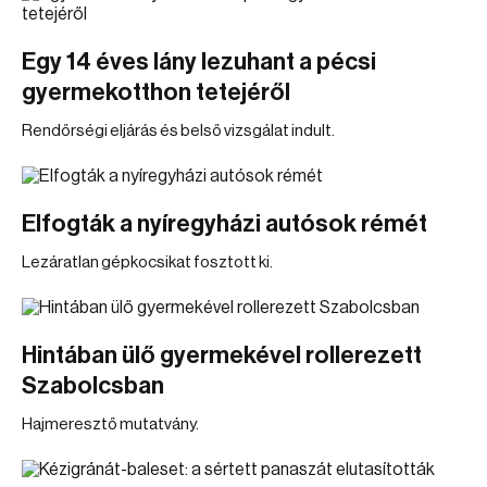
Egy 14 éves lány lezuhant a pécsi
gyermekotthon tetejéről
Rendőrségi eljárás és belső vizsgálat indult.
Elfogták a nyíregyházi autósok rémét
Lezáratlan gépkocsikat fosztott ki.
Hintában ülő gyermekével rollerezett
Szabolcsban
Hajmeresztő mutatvány.