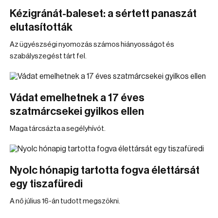
Kézigránát-baleset: a sértett panaszát
elutasították
Az ügyészségi nyomozás számos hiányosságot és
szabályszegést tárt fel.
Vádat emelhetnek a 17 éves
szatmárcsekei gyilkos ellen
Maga tárcsázta a segélyhívót.
Nyolc hónapig tartotta fogva élettársát
egy tiszafüredi
A nő július 16-án tudott megszökni.