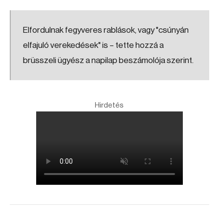
Elfordulnak fegyveres rablások, vagy "csúnyán
elfajuló verekedések" is – tette hozzá a
brüsszeli ügyész a napilap beszámolója szerint.
Hirdetés