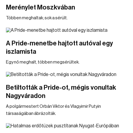
Merénylet Moszkvában
Többen meghaltak; sok a sérült.
A Pride-menetbe hajtott autóval egy
iszlamista
Egy nő meghalt, többen megsérültek.
Betiltották a Pride-ot, mégis vonultak
Nagyváradon
A polgármestert Orbán Viktor és Vlagyimir Putyin
társaságában ábrázolták.