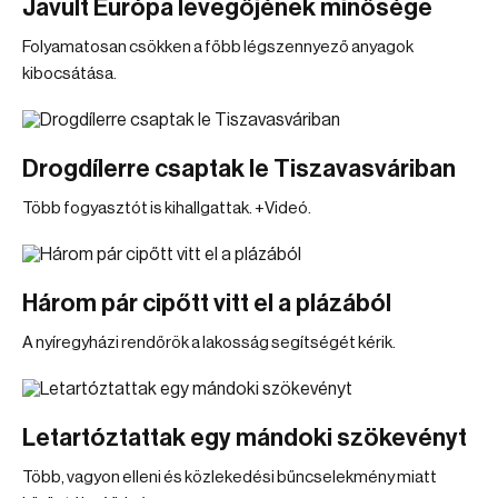
Javult Európa levegőjének minősége
Folyamatosan csökken a főbb légszennyező anyagok
kibocsátása.
Drogdílerre csaptak le Tiszavasváriban
Több fogyasztót is kihallgattak. +Videó.
Három pár cipőtt vitt el a plázából
A nyíregyházi rendőrök a lakosság segítségét kérik.
Letartóztattak egy mándoki szökevényt
Több, vagyon elleni és közlekedési bűncselekmény miatt