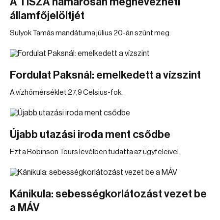
A TISZA hamarosan megnevezheti
államfőjelöltjét
Sulyok Tamás mandátuma július 20-án szűnt meg.
Fordulat Paksnál: emelkedett a vízszint
A vízhőmérséklet 27,9 Celsius-fok.
Újabb utazási iroda ment csődbe
Ezt a Robinson Tours levélben tudatta az ügyfeleivel.
Kánikula: sebességkorlátozást vezet be
a MÁV