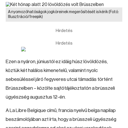
A nyomozóhatóságok jogköreinek megerősítését is kérik
(Fotó:
Illusztráció/freepik)
Hirdetés
Hirdetés
Ezen a nyáron, júniustól ez idáig húsz lövöldözés,
köztük két halálos kimenetelű, valamint nyolc
sebesüléssel járó fegyveres utcai támadás történt
Brüsszelben – közölte sajtótájékoztatón a brüsszeli
ügyészség augusztus 12-én.
A La Libre Belgique című, francia nyelvű belga napilap
beszámolójában azt írta, hogy a brüsszeli ügyészség