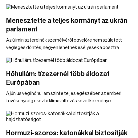
Menesztette a teljes kormányt az ukrán
parlament
Az új miniszterelnök személyéről egyelőre nem született
végleges döntés, négyen lehetnek esélyesek a posztra.
Hőhullám: tízezernél több áldozat
Európában
A június végi hőhullám szinte teljes egészében az emberi
tevékenység okozta klímaváltozás következménye.
Hormuzi-szoros: katonákkal biztosítják