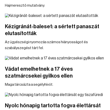
Hajmeresztő mutatvány.
Kézigránát-baleset: a sértett panaszát
elutasították
Az ügyészségi nyomozás számos hiányosságot és
szabályszegést tárt fel.
Vádat emelhetnek a 17 éves
szatmárcsekei gyilkos ellen
Maga tárcsázta a segélyhívót.
Nyolc hónapig tartotta fogva élettársát