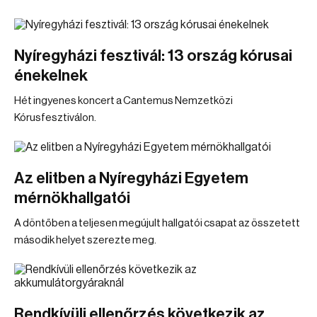
Nyíregyházi fesztivál: 13 ország kórusai
énekelnek
Hét ingyenes koncert a Cantemus Nemzetközi
Kórusfesztiválon.
Az elitben a Nyíregyházi Egyetem
mérnökhallgatói
A döntőben a teljesen megújult hallgatói csapat az összetett
második helyet szerezte meg.
Rendkívüli ellenőrzés következik az