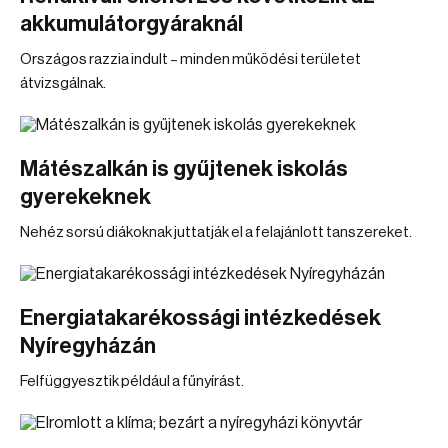
akkumulátorgyáraknál
Országos razzia indult – minden működési területet
átvizsgálnak.
Mátészalkán is gyűjtenek iskolás
gyerekeknek
Nehéz sorsú diákoknak juttatják el a felajánlott tanszereket.
Energiatakarékossági intézkedések
Nyíregyházán
Felfüggyesztik például a fűnyírást.