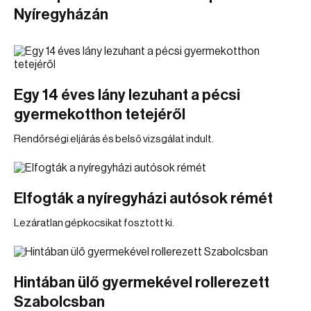
Nyíregyházán
Egy 14 éves lány lezuhant a pécsi
gyermekotthon tetejéről
Rendőrségi eljárás és belső vizsgálat indult.
Elfogták a nyíregyházi autósok rémét
Lezáratlan gépkocsikat fosztott ki.
Hintában ülő gyermekével rollerezett
Szabolcsban