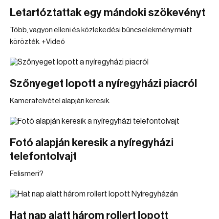
Letartóztattak egy mándoki szökevényt
Több, vagyon elleni és közlekedési bűncselekmény miatt
körözték. +Videó
Szőnyeget lopott a nyíregyházi piacról
Kamerafelvétel alapján keresik.
Fotó alapján keresik a nyíregyházi
telefontolvajt
Felismeri?
Hat nap alatt három rollert lopott