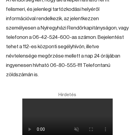
felismeri, és jelenlegi tartózkodási helyéről
információval rendelkezik, az jelentkezzen
személyesen a Nyíregyházi Rendőrkapitányságon, vagy
telefonon a 06-42-524-600-as számon. Bejelentést
tehet a 112-es központi segélyhívón, illetve
névtelensége megőrzése mellett a nap 24 órájában
ingyenesen hívható 06-80-555-111 Telefontanú
zöldszámán is.
Hirdetés