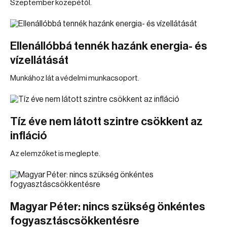
Szeptember közepétől.
Ellenállóbbá tennék hazánk energia- és
vízellátását
Munkához lát a védelmi munkacsoport.
Tíz éve nem látott szintre csökkent az
infláció
Az elemzőket is meglepte.
Magyar Péter: nincs szükség önkéntes
fogyasztáscsökkentésre