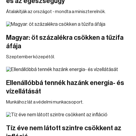
és az egészségügy
Átalakítják az országot - mondta a miniszterelnök.
Magyar: öt százalékra csökken a tűzifa
áfája
Szeptember közepétől.
Ellenállóbbá tennék hazánk energia- és
vízellátását
Munkához lát a védelmi munkacsoport.
Tíz éve nem látott szintre csökkent az