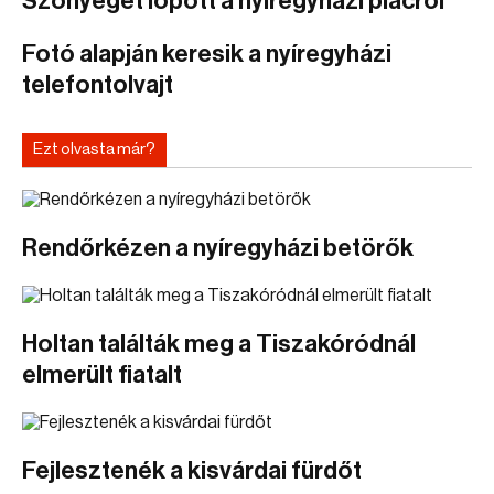
Szőnyeget lopott a nyíregyházi piacról
Fotó alapján keresik a nyíregyházi
telefontolvajt
Ezt olvasta már?
Rendőrkézen a nyíregyházi betörők
Holtan találták meg a Tiszakóródnál
elmerült fiatalt
Fejlesztenék a kisvárdai fürdőt