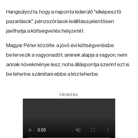
Hangsúlyozta, hogy a naponta kiderülő "elképesztő
pazarlások", pénzszórások leállítása jelentősen
javíthatja a költségvetés helyzetét.
Magyar Péter közölte: a jövő évi költségvetésbe
betervezik a vagyonadót, aminek alapja a vagyon, nem
annak növekménye lesz, noha álláspontja szerint ezt is
be lehetne számítani ebbe a közteherbe.
Hirdetés