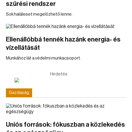
szűrési rendszer
Sok haláleset megelőzhető lenne.
Ellenállóbbá tennék hazánk energia- és
vízellátását
Munkához lát a védelmi munkacsoport.
Hirdetés
Gazdaság
Uniós források: fókuszban a közlekedés