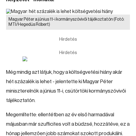
Magyar Péter a június 11-i kormányszóvivői tájékoztatón
(Fotó:
MTI/Hegedüs Róbert)
Hirdetés
Hirdetés
Még mindig azt látjuk, hogy a költségvetési hiány akár
hét százalék is lehet - jelentette ki Magyar Péter
miniszterelnök a június 11-i, csütörtöki kormányszóvivői
tájékoztatón.
Megemlítette: ellentétben az év első harmadával
májusban már szufficites volt a büdzsé, hozzátéve, ez a
hónap jellemzően jobb számokat szokott produkálni.