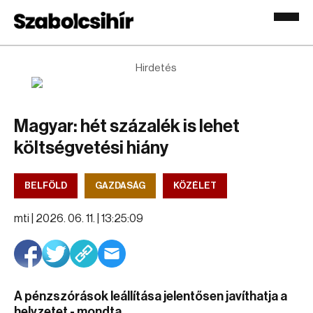
Hirdetés
Magyar: hét százalék is lehet
költségvetési hiány
BELFÖLD
GAZDASÁG
KÖZÉLET
mti |
2026. 06. 11. | 13:25:09
A pénzszórások leállítása jelentősen javíthatja a
helyzetet - mondta.