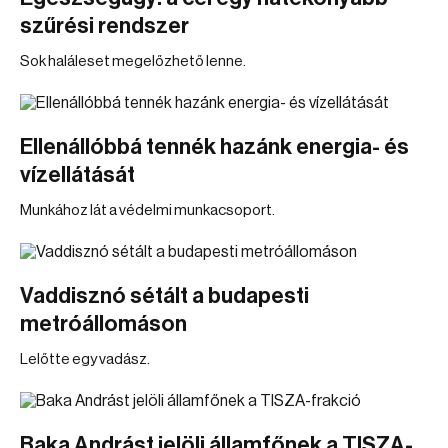
szűrési rendszer
Sok haláleset megelőzhető lenne.
Ellenállóbbá tennék hazánk energia- és
vízellátását
Munkához lát a védelmi munkacsoport.
Vaddisznó sétált a budapesti
metróállomáson
Lelőtte egy vadász.
Baka Andrást jelöli államfőnek a TISZA-