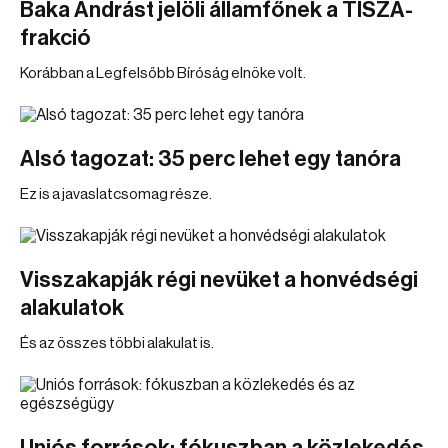
Baka Andrást jelöli államfőnek a TISZA-
frakció
Korábban a Legfelsőbb Bíróság elnöke volt.
Alsó tagozat: 35 perc lehet egy tanóra
Ez is a javaslatcsomag része.
Visszakapják régi nevüket a honvédségi
alakulatok
És az összes többi alakulat is.