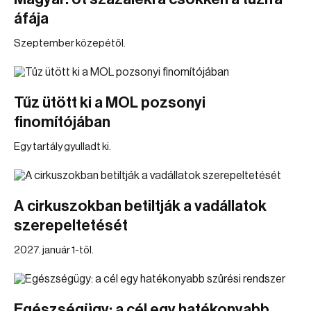
áfája
Szeptember közepétől.
Tűz ütött ki a MOL pozsonyi
finomítójában
Egy tartály gyulladt ki.
A cirkuszokban betiltják a vadállatok
szerepeltetését
2027. január 1-től.
Egészségügy: a cél egy hatékonyabb