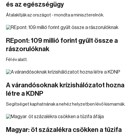
és az egészségügy
Átalakítják az országot - mondta a miniszterelnök.
REpont: 109 millió forint gyűlt össze a
rászorulóknak
Fél év alatt.
A várandósoknak krízishálózatot hozna
létre a KDNP
Segítséget kaphatnának a nehéz helyzetben lévő kismamák.
Magyar: öt százalékra csökken a tűzifa