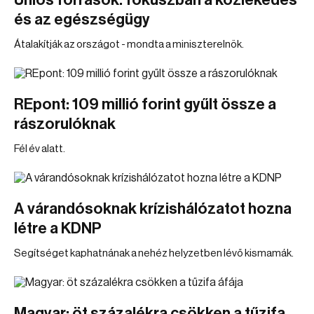
Uniós források: fókuszban a közlekedés
és az egészségügy
Átalakítják az országot - mondta a miniszterelnök.
REpont: 109 millió forint gyűlt össze a
rászorulóknak
Fél év alatt.
A várandósoknak krízishálózatot hozna
létre a KDNP
Segítséget kaphatnának a nehéz helyzetben lévő kismamák.
Magyar: öt százalékra csökken a tűzifa