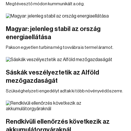
Megtévesztő módon kummunikált a cég.
Magyar: jelenleg stabil az ország
energiaellátása
Pakson egyetlen turbina még tovvábra is termel áramot.
Sáskák veszélyeztetik az Alföld
mezőgazdaságát
Szükséghelyzeti engedélyt adtak ki több növényvédőszerre.
Rendkívüli ellenőrzés következik az
akkumulátorgyáraknál