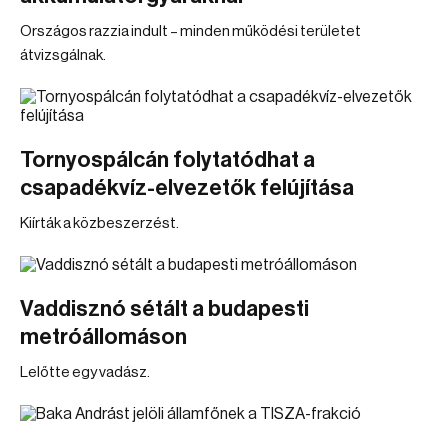
Országos razzia indult – minden működési területet
átvizsgálnak.
Tornyospálcán folytatódhat a
csapadékvíz-elvezetők felújítása
Kiírták a közbeszerzést.
Vaddisznó sétált a budapesti
metróállomáson
Lelőtte egy vadász.