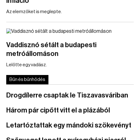
infláció
Az elemzőket is meglepte.
Vaddisznó sétált a budapesti
metróállomáson
Lelőtte egy vadász.
Bűn és bűnhődés
Drogdílerre csaptak le Tiszavasváriban
Három pár cipőtt vitt el a plázából
Letartóztattak egy mándoki szökevényt