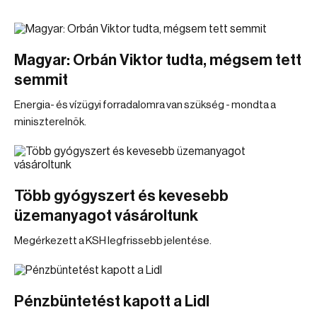
Magyar: Orbán Viktor tudta, mégsem tett
semmit
Energia- és vízügyi forradalomra van szükség - mondta a
miniszterelnök.
Több gyógyszert és kevesebb
üzemanyagot vásároltunk
Megérkezett a KSH legfrissebb jelentése.
Pénzbüntetést kapott a Lidl