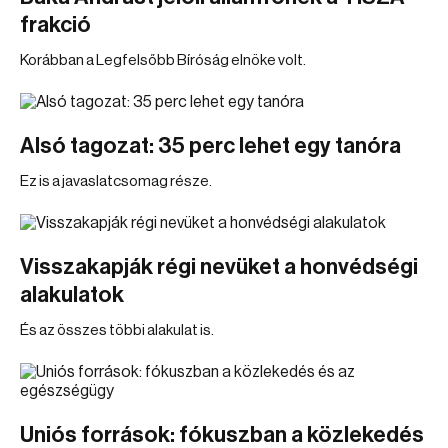
frakció
Korábban a Legfelsőbb Bíróság elnöke volt.
Alsó tagozat: 35 perc lehet egy tanóra
Ez is a javaslatcsomag része.
Visszakapják régi nevüket a honvédségi
alakulatok
És az összes többi alakulat is.
Uniós források: fókuszban a közlekedés