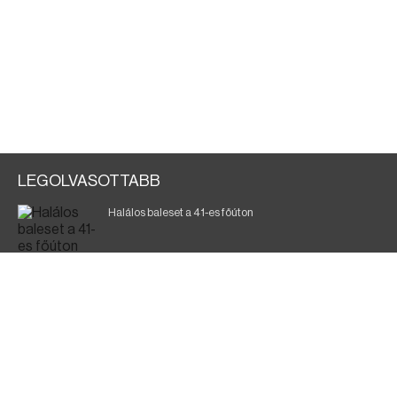
LEGOLVASOTTABB
Halálos baleset a 41-es főúton
700 megawattot spóroltak össze a magyarok
Fák égnek Tyukod és Nagyecsed között