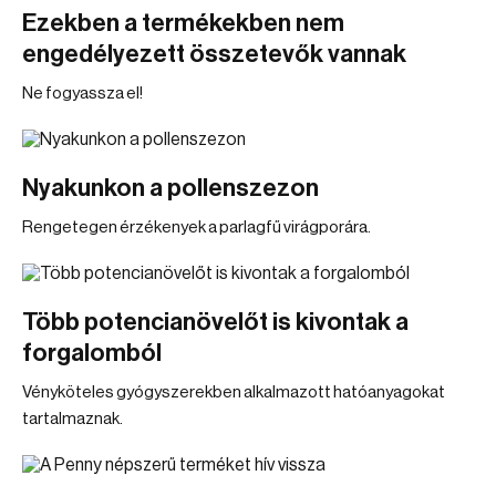
Ezekben a termékekben nem
engedélyezett összetevők vannak
Ne fogyassza el!
Nyakunkon a pollenszezon
Rengetegen érzékenyek a parlagfű virágporára.
Több potencianövelőt is kivontak a
forgalomból
Vényköteles gyógyszerekben alkalmazott hatóanyagokat
tartalmaznak.