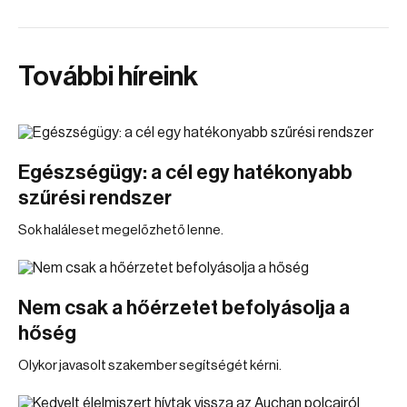
További híreink
Egészségügy: a cél egy hatékonyabb
szűrési rendszer
Sok haláleset megelőzhető lenne.
Nem csak a hőérzetet befolyásolja a
hőség
Olykor javasolt szakember segítségét kérni.