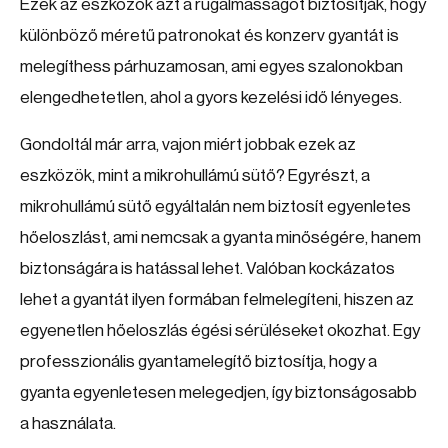
Ezek az eszközök azt a rugalmasságot biztosítják, hogy
különböző méretű patronokat és konzerv gyantát is
melegíthess párhuzamosan, ami egyes szalonokban
elengedhetetlen, ahol a gyors kezelési idő lényeges.
Gondoltál már arra, vajon miért jobbak ezek az
eszközök, mint a mikrohullámú sütő? Egyrészt, a
mikrohullámú sütő egyáltalán nem biztosít egyenletes
hőeloszlást, ami nemcsak a gyanta minőségére, hanem
biztonságára is hatással lehet. Valóban kockázatos
lehet a gyantát ilyen formában felmelegíteni, hiszen az
egyenetlen hőeloszlás égési sérüléseket okozhat. Egy
professzionális gyantamelegítő biztosítja, hogy a
gyanta egyenletesen melegedjen, így biztonságosabb
a használata.