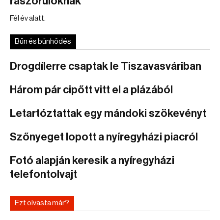
rászorulóknak
Fél év alatt.
Bűn és bűnhődés
Drogdílerre csaptak le Tiszavasváriban
Három pár cipőtt vitt el a plázából
Letartóztattak egy mándoki szökevényt
Szőnyeget lopott a nyíregyházi piacról
Fotó alapján keresik a nyíregyházi
telefontolvajt
Ezt olvasta már?