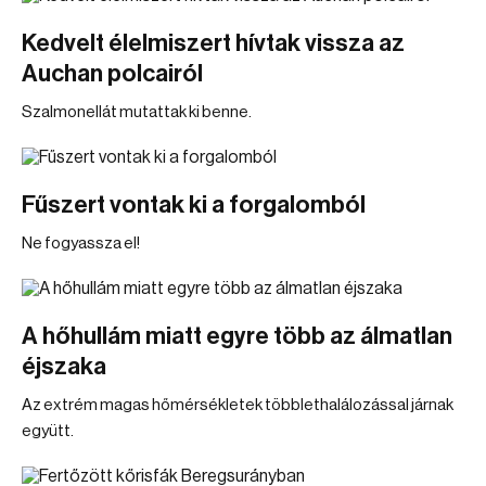
Kedvelt élelmiszert hívtak vissza az
Auchan polcairól
Szalmonellát mutattak ki benne.
Fűszert vontak ki a forgalomból
Ne fogyassza el!
A hőhullám miatt egyre több az álmatlan
éjszaka
Az extrém magas hőmérsékletek többlethalálozással járnak
együtt.