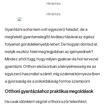
Hirdetés
Hirdetés
Gyantázni soha nem volt egyszerű feladat, de a
megfelelő gyantamelegítő kiválasztásával az egész
folyamat gördülékenyebb lehet. De hogyan döntsd el,
melyik eszköz felel meg legjobban az igényeidnek?
Mindez attól függ, hogy milyen gyakran és hol tervezel
gyantázni. Otthon elsősorban a kényelmesség és az
egyszerű használat számít, míg szakmai környezetben
a gyorsaság és a sokoldalúság fontos szempont.
Otthoni gyantázáshoz praktikus megoldások
Ha csak időnként végzel otthoni szőrtelenítést,