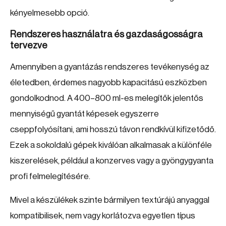
kényelmesebb opció.
Rendszeres használatra és gazdaságosságra
tervezve
Amennyiben a gyantázás rendszeres tevékenység az
életedben, érdemes nagyobb kapacitású eszközben
gondolkodnod. A 400–800 ml-es melegítők jelentős
mennyiségű gyantát képesek egyszerre
cseppfolyósítani, ami hosszú távon rendkívül kifizetődő.
Ezek a sokoldalú gépek kiválóan alkalmasak a különféle
kiszerelések, például a konzerves vagy a gyöngygyanta
profi felmelegítésére.
Mivel a készülékek szinte bármilyen textúrájú anyaggal
kompatibilisek, nem vagy korlátozva egyetlen típus