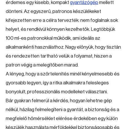
érdemes egy kisebb, kompakt
gyantázógép
mellett
dönteni. Az egyszerű, patronos készülékeket
kifejezetten erre a célra tervezték: nem foglalnak sok
helyet, és rendkívül könnyen kezelhetők. Legtöbbjük
100 ml-es patronokkal működik, ami ideális az
alkalmankénti használathoz. Nagy előnyük, hogy tisztán
és rendezetten tartható velük a folyamat, hiszen a
patron végig a melegítőben marad.
A lényeg, hogy a szőrtelenítés minél kényelmesebb és
gyorsabb legyen, így a ritka alkalmakra felesleges
bonyolult, professzionális modelleket választani.
Bár gyakran felmerül a kérdés, hogyan lehetne gép
nélkül, házilag felmelegíteni a gyantát, a biztonság és a
megfelelő hőmérséklet elérése érdekében egy külön
készülék használata mérföldekkel biztonságosabb és