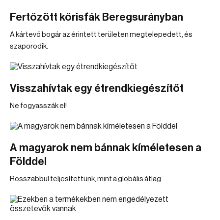
Fertőzött kőrisfák Beregsurányban
A kártevő bogár az érintett területen megtelepedett, és
szaporodik.
Visszahívtak egy étrendkiegészítőt
Ne fogyasszák el!
A magyarok nem bánnak kíméletesen a
Földdel
Rosszabbul teljesítettünk, mint a globális átlag.