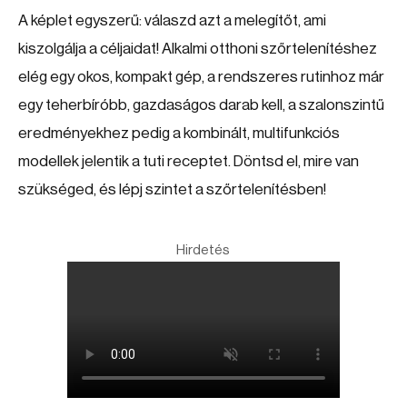
A képlet egyszerű: válaszd azt a melegítőt, ami
kiszolgálja a céljaidat! Alkalmi otthoni szőrtelenítéshez
elég egy okos, kompakt gép, a rendszeres rutinhoz már
egy teherbíróbb, gazdaságos darab kell, a szalonszintű
eredményekhez pedig a kombinált, multifunkciós
modellek jelentik a tuti receptet. Döntsd el, mire van
szükséged, és lépj szintet a szőrtelenítésben!
Hirdetés