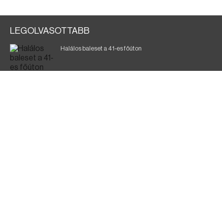
LEGOLVASOTTABB
Halálos baleset a 41-es főúton
Magyar Péter: a legkritikusabb öt nap áll előttünk
700 megawattot spóroltak össze a magyarok
Fák égnek Tyukod és Nagyecsed között
Fürdőző után kutatnak Tiszakóródnál