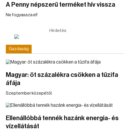
A Penny népszerű terméket hív vissza
Ne fogyassza el!
Hirdetés
Gazdaság
Magyar: öt százalékra csökken a tűzifa
áfája
Szeptember közepétől.
Ellenállóbbá tennék hazánk energia- és
vízellátását