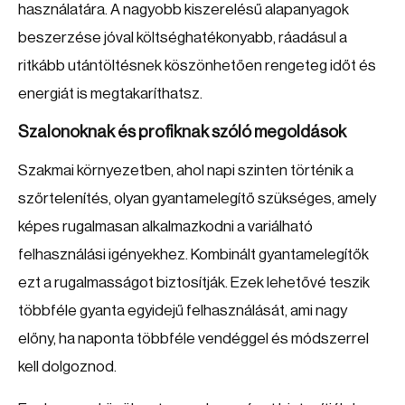
használatára. A nagyobb kiszerelésű alapanyagok
beszerzése jóval költséghatékonyabb, ráadásul a
ritkább utántöltésnek köszönhetően rengeteg időt és
energiát is megtakaríthatsz.
Szalonoknak és profiknak szóló megoldások
Szakmai környezetben, ahol napi szinten történik a
szőrtelenítés, olyan gyantamelegítő szükséges, amely
képes rugalmasan alkalmazkodni a variálható
felhasználási igényekhez. Kombinált gyantamelegítők
ezt a rugalmasságot biztosítják. Ezek lehetővé teszik
többféle gyanta egyidejű felhasználását, ami nagy
előny, ha naponta többféle vendéggel és módszerrel
kell dolgoznod.