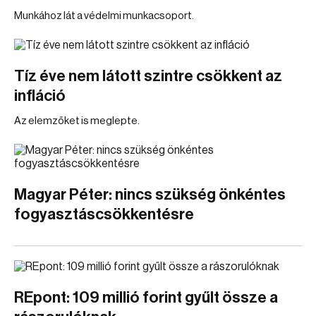
Munkához lát a védelmi munkacsoport.
Tíz éve nem látott szintre csökkent az
infláció
Az elemzőket is meglepte.
Magyar Péter: nincs szükség önkéntes
fogyasztáscsökkentésre
REpont: 109 millió forint gyűlt össze a