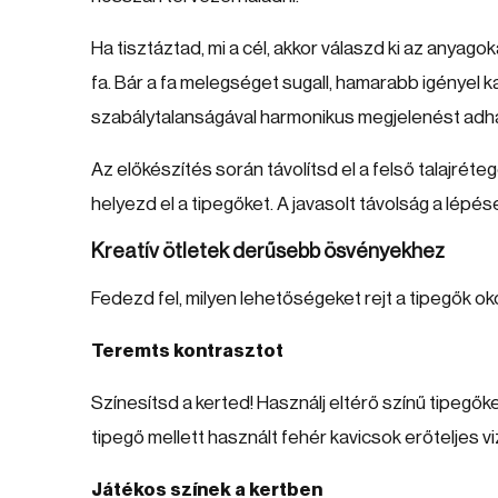
Ha tisztáztad, mi a cél, akkor válaszd ki az anyag
fa. Bár a fa melegséget sugall, hamarabb igényel 
szabálytalanságával harmonikus megjelenést adha
Az előkészítés során távolítsd el a felső talajré
helyezd el a tipegőket. A javasolt távolság a lépé
Kreatív ötletek derűsebb ösvényekhez
Fedezd fel, milyen lehetőségeket rejt a tipegők o
Teremts kontrasztot
Színesítsd a kerted! Használj eltérő színű tipegő
tipegő mellett használt fehér kavicsok erőteljes v
Játékos színek a kertben