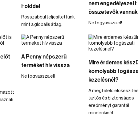
nem engedélyezett
Földdel
összetevők vannak
Rosszabbul teljesítettünk,
Ne fogyassza el!
mint a globális átlag.
előt
A Penny népszerű
Mire érdemes készü
terméket hív vissza
komolyabb fogásza
Ne fogyassza el!
kezelésnél?
A megfelelő előkészíté
lmazott
tartós és biztonságos
maznak.
eredményt garantál
mindenkinél.