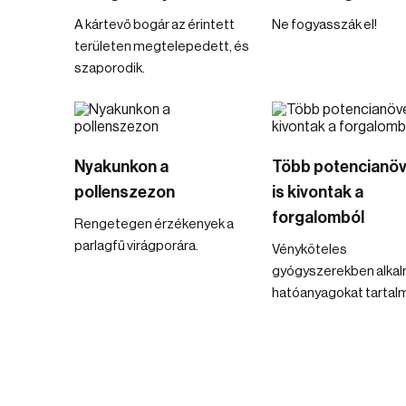
A kártevő bogár az érintett
Ne fogyasszák el!
területen megtelepedett, és
szaporodik.
Nyakunkon a
Több potencianöv
pollenszezon
is kivontak a
forgalomból
Rengetegen érzékenyek a
parlagfű virágporára.
Vényköteles
gyógyszerekben alka
hatóanyagokat tartal