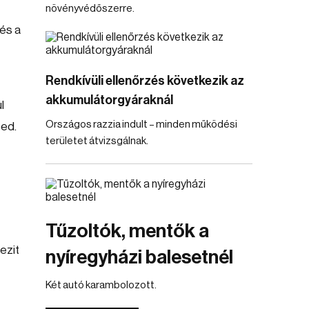
növényvédőszerre.
 és a
Rendkívüli ellenőrzés következik az
akkumulátorgyáraknál
l
Országos razzia indult – minden működési
ted.
területet átvizsgálnak.
Tűzoltók, mentők a
ezit
nyíregyházi balesetnél
Két autó karambolozott.