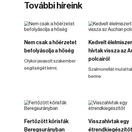
További híreink
Nem csak a hőérzetet
Kedvelt élelmiszer
befolyásolja a hőség
hívtak vissza az 
polcairól
Olykor javasolt szakember
segítségét kérni.
Szalmonellát mutattak
benne.
Fertőzött kőrisfák
Visszahívtak egy
Beregsurányban
étrendkiegészítő