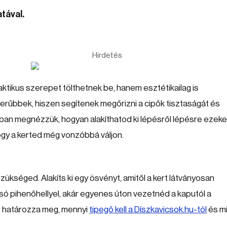
tával.
Hirdetés
ktikus szerepet tölthetnek be, hanem esztétikailag is
zerűbbek, hiszen segítenek megőrizni a cipők tisztaságát és
iakban megnézzük, hogyan alakíthatod ki lépésről lépésre ezeke
hogy a kerted még vonzóbbá váljon.
szükséged. Alakíts ki egy ösvényt, amitől a kert látványosan
só pihenőhellyel, akár egyenes úton vezetnéd a kaputól a
Ez határozza meg, mennyi
tipegő kell a Díszkavicsok.hu-tól
és mi