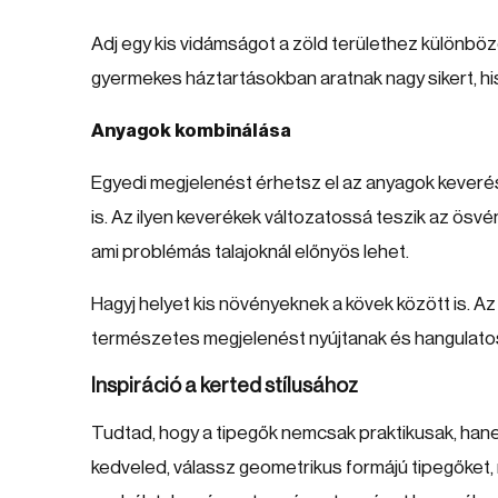
Adj egy kis vidámságot a zöld területhez különböző
gyermekes háztartásokban aratnak nagy sikert, hisz
Anyagok kombinálása
Egyedi megjelenést érhetsz el az anyagok keverés
is. Az ilyen keverékek változatossá teszik az ösv
ami problémás talajoknál előnyös lehet.
Hagyj helyet kis növényeknek a kövek között is. Az
természetes megjelenést nyújtanak és hangulatos
Inspiráció a kerted stílusához
Tudtad, hogy a tipegők nemcsak praktikusak, hanem
kedveled, válassz geometrikus formájú tipegőket,