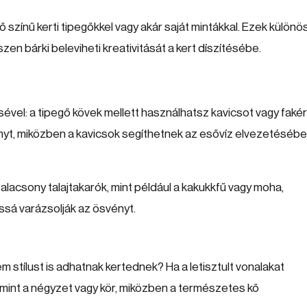
 színű kerti tipegőkkel vagy akár saját mintákkal. Ezek különö
en bárki beleviheti kreativitását a kert díszítésébe.
ével: a tipegő kövek mellett használhatsz kavicsot vagy faké
ényt, miközben a kavicsok segíthetnek az esővíz elvezetésébe
 alacsony talajtakarók, mint például a kakukkfű vagy moha,
sá varázsolják az ösvényt.
 stílust is adhatnak kertednek? Ha a letisztult vonalakat
 mint a négyzet vagy kör, miközben a természetes kő