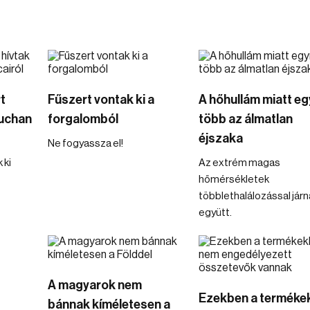
t
Fűszert vontak ki a
A hőhullám miatt eg
Auchan
forgalomból
több az álmatlan
éjszaka
Ne fogyassza el!
 ki
Az extrém magas
hőmérsékletek
többlethalálozással járn
együtt.
A magyarok nem
Ezekben a terméke
t
bánnak kíméletesen a