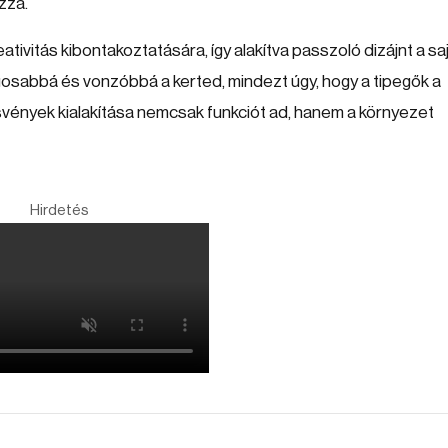
zza.
ivitás kibontakoztatására, így alakítva passzoló dizájnt a sa
gosabbá és vonzóbbá a kerted, mindezt úgy, hogy a tipegők a
ösvények kialakítása nemcsak funkciót ad, hanem a környezet
Hirdetés