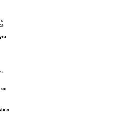
yre
ak
kben