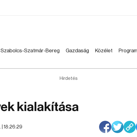
Szabolcs-Szatmár-Bereg
Gazdaság
Közélet
Progra
Hirdetés
yek kialakítása
 | 18:26:29