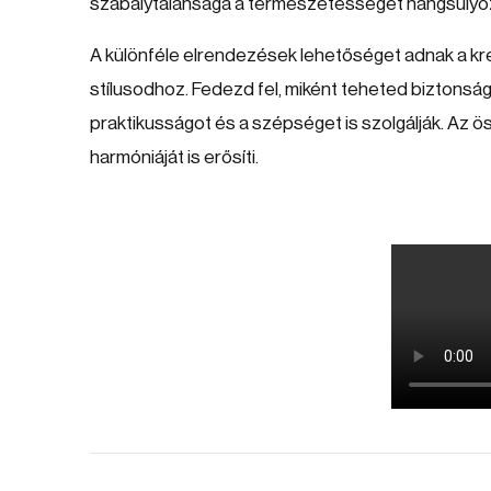
szabálytalansága a természetességet hangsúlyo
A különféle elrendezések lehetőséget adnak a kreat
stílusodhoz. Fedezd fel, miként teheted biztonsá
praktikusságot és a szépséget is szolgálják. Az 
harmóniáját is erősíti.