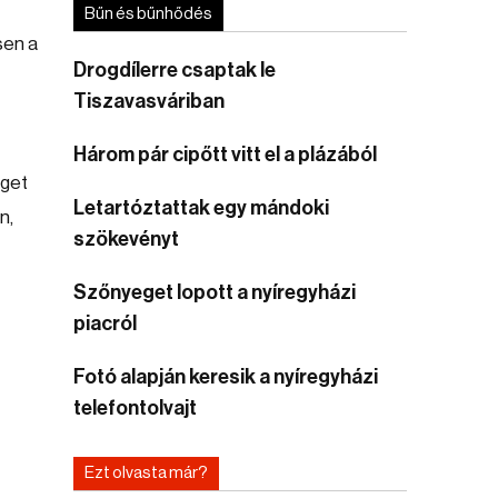
Bűn és bűnhődés
sen a
Drogdílerre csaptak le
Tiszavasváriban
Három pár cipőtt vitt el a plázából
rget
Letartóztattak egy mándoki
n,
szökevényt
Szőnyeget lopott a nyíregyházi
piacról
Fotó alapján keresik a nyíregyházi
telefontolvajt
Ezt olvasta már?