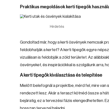
Praktikus megoldások kerti tipegők használa
Hirdetés
Gondoltad már, hogy a kerti ösvények nemcsak pra
feldobhatják a kertet? A kerti tipegők egyre néps
vizuálisan is feldobják a zöld területet. Az alább
ösvényeket, és inspirációkkal is szolgálunk arra, 
A kerti tipegők kiválasztása és telepítése
Mielőtt belefognál a projektbe, mérd fel, mire van 
rendezett lesz. Akár a teraszt kötnéd össze a hát
bejáratig, ez a tervezési fázis elengedhetetlen. 
hosszan tervezel haladni.