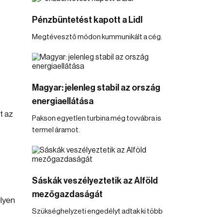
Pénzbüntetést kapott a Lidl
Megtévesztő módon kummunikált a cég.
Magyar: jelenleg stabil az ország
energiaellátása
t az
Pakson egyetlen turbina még tovvábra is
termel áramot.
Sáskák veszélyeztetik az Alföld
mezőgazdaságát
lyen
Szükséghelyzeti engedélyt adtak ki több