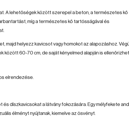
okat. A lehetőségek között szerepel a beton, a természetes kő
karbantartást, míg a természetes kő tartósságával és
t.
teget, majd helyezz kavicsot vagy homokot az alapozáshoz. Végü
sek között 60-70 cm, de saját kényelmed alapján is ellenőrizhe
kos elrendezése.
ket és díszkavicsokat a látvány fokozására. Egy mélyfekete and
izuális élményt nyújtanak, kiemelve az ösvényt.