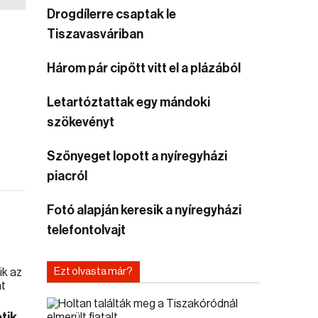
Drogdílerre csaptak le
Tiszavasváriban
Három pár cipőtt vitt el a plázából
Letartóztattak egy mándoki
szökevényt
Szőnyeget lopott a nyíregyházi
piacról
Fotó alapján keresik a nyíregyházi
telefontolvajt
Ezt olvasta már?
tik