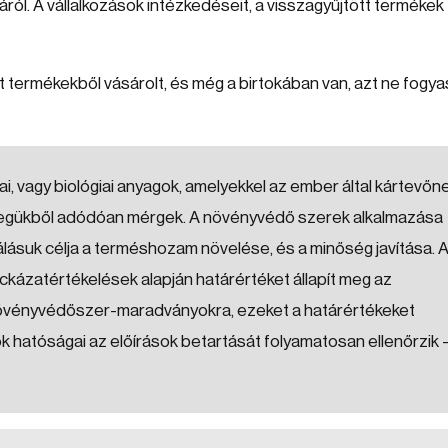
áról. A vállalkozások intézkedéseit, a visszagyűjtött termékek
t termékekből vásárolt, és még a birtokában van, azt ne fogy
i, vagy biológiai anyagok, amelyekkel az ember által kártevőn
ellegükből adódóan mérgek. A növényvédő szerek alkalmazása
ásuk célja a terméshozam növelése, és a minőség javítása. 
ockázatértékelések alapján határértéket állapít meg az
övényvédőszer-maradványokra, ezeket a határértékeket
amok hatóságai az előírások betartását folyamatosan ellenőrzik 