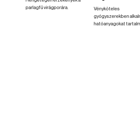
Rengetegen érzékenyek a
parlagfű virágporára.
Vényköteles
gyógyszerekben alka
hatóanyagokat tartal