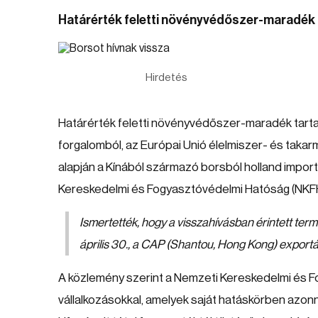
Határérték feletti növényvédőszer-maradék l
Hirdetés
Határérték feletti növényvédőszer-maradék tartal
forgalomból, az Európai Unió élelmiszer- és taka
alapján a Kínából származó borsból holland impor
Kereskedelmi és Fogyasztóvédelmi Hatóság (NKFH)
Ismertették, hogy a visszahívásban érintett t
április 30., a CAP (Shantou, Hong Kong) exportá
A közlemény szerint a Nemzeti Kereskedelmi és Fo
vállalkozásokkal, amelyek saját hatáskörben azo