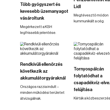
Több gyógyszert és
Lidl
kevesebb üzemanyagot
Megtévesztő módon
vásároltunk
kummunikált a cég.
Megérkezett a KSH
legfrissebb jelentése.
Rendkívüli ellenőrzés
Tornyospálcán
következik az
folytatódhat a
akkumulátorgyáraknál
csapadékvíz-elve
Országos razzia indult –
felújítása
minden működési területet
Kiírták a közbeszerzés
átvizsgálnak.