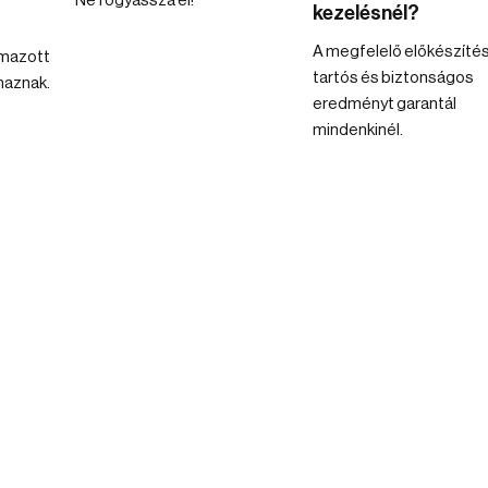
Ne fogyassza el!
kezelésnél?
A megfelelő előkészíté
lmazott
tartós és biztonságos
maznak.
eredményt garantál
mindenkinél.