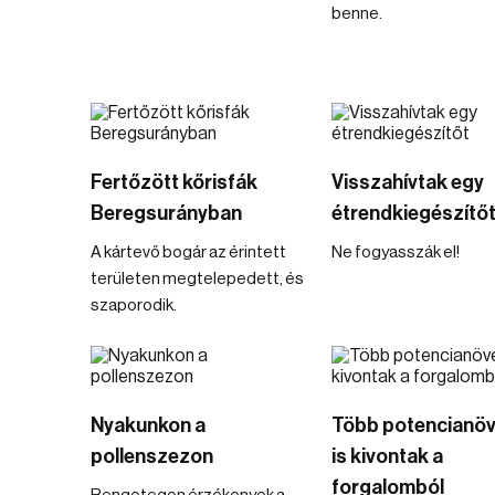
benne.
Fertőzött kőrisfák
Visszahívtak egy
Beregsurányban
étrendkiegészítő
A kártevő bogár az érintett
Ne fogyasszák el!
területen megtelepedett, és
szaporodik.
Nyakunkon a
Több potencianöv
pollenszezon
is kivontak a
forgalomból