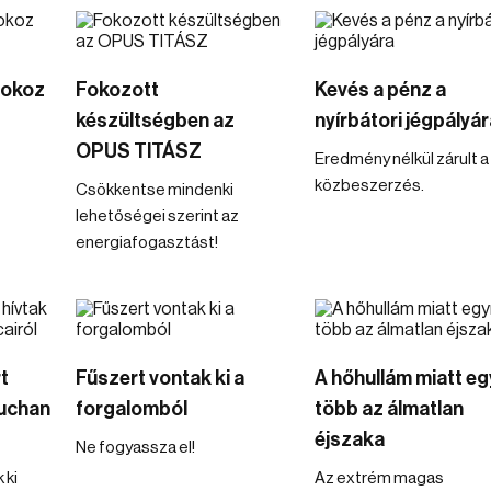
 okoz
Fokozott
Kevés a pénz a
készültségben az
nyírbátori jégpályár
OPUS TITÁSZ
Eredmény nélkül zárult a
közbeszerzés.
Csökkentse mindenki
lehetőségei szerint az
energiafogasztást!
t
Fűszert vontak ki a
A hőhullám miatt eg
Auchan
forgalomból
több az álmatlan
éjszaka
Ne fogyassza el!
 ki
Az extrém magas