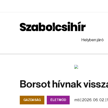
Helyben járó
Borsot hívnak vissz
mti |
2026. 06. 02. | 
GAZDASÁG
ÉLETMÓD