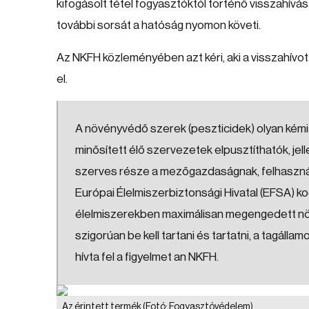
kifogásolt tétel fogyasztóktól történő visszahívás
további sorsát a hatóság nyomon követi.
Az NKFH közleményében azt kéri, aki a visszahívot
el.
A növényvédő szerek (peszticidek) olyan kémia
minősített élő szervezetek elpusztíthatók, j
szerves része a mezőgazdaságnak, felhasznál
Európai Élelmiszerbiztonsági Hivatal (EFSA) k
élelmiszerekben maximálisan megengedett n
szigorúan be kell tartani és tartatni, a tagáll
hívta fel a figyelmet an NKFH.
Az érintett termék
(Fotó: Fogyasztóvédelem)