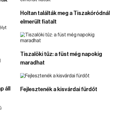
Holtan találták meg a Tiszakóródnál
elmerült fiatalt
lyt
Tiszalöki tűz: a füst még napokig
maradhat
p áll
Fejlesztenék a kisvárdai fürdőt
ű