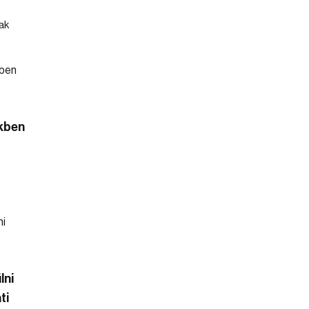
ak
kben
lni
ti