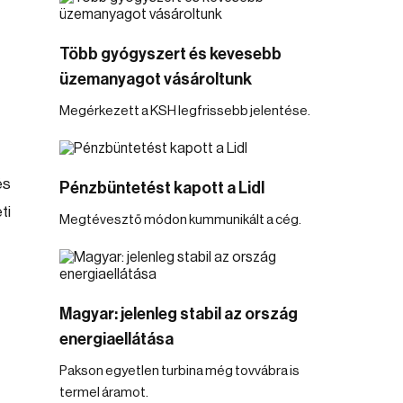
Több gyógyszert és kevesebb
üzemanyagot vásároltunk
Megérkezett a KSH legfrissebb jelentése.
és
Pénzbüntetést kapott a Lidl
ti
Megtévesztő módon kummunikált a cég.
Magyar: jelenleg stabil az ország
energiaellátása
Pakson egyetlen turbina még tovvábra is
termel áramot.