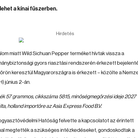
ehet a kínai fűszerben.
Hirdetés
om miatt Wild Sichuan Pepper terméket hívtak vissza a
rmánybiztonsági gyors riasztási rendszerén érkezett bejelent
tőrön keresztül Magyarországra is érkezett – közölte a Nemze
 június 2-án.
ermék 57 grammos, cikkszáma 5815, minőségmegőrzési ideje 2027
lta, holland importőre az Asia Express Food B.V.
gyasztóvédelmi Hatóság felvette a kapcsolatot az érintett
nnal megtették a szükséges intézkedéseket, gondoskodtak a