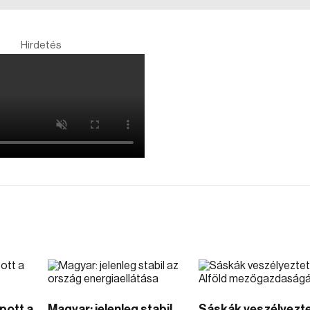
Hirdetés
pott a
Magyar: jelenleg stabil
Sáskák veszélyezte