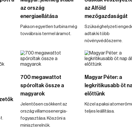
az ország
az Alföld
energiaellátása
mezőgazdaságát
Pakson egyetlen turbina még
Szükséghelyzeti engedé
tovvábra is termel áramot.
adtak ki több
növényvédőszerre.
700 megawattot
Magyar Péter: a
spóroltak össze a
legkritikusabb öt na
magyarok
előttünk
zetők
Jelentősen csökkent az
Közel a paksi atomerőm
ország villamosenergia-
teljes leállítása.
t.
fogyasztása. Köszöni a
miniszterelnök.