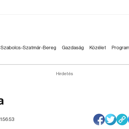
Szabolcs-Szatmár-Bereg
Gazdaság
Közélet
Progra
Hirdetés
a
11:56:53