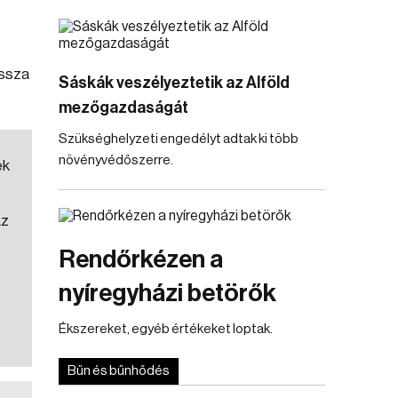
assza
Sáskák veszélyeztetik az Alföld
mezőgazdaságát
Szükséghelyzeti engedélyt adtak ki több
növényvédőszerre.
ek
Az
Rendőrkézen a
nyíregyházi betörők
-
Ékszereket, egyéb értékeket loptak.
Bűn és bűnhődés