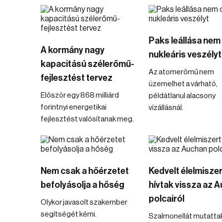
Paks leállása nem
A kormány nagy
nukleáris veszélyt
kapacitású szélerőmű-
Az atomerőmű nem
fejlesztést tervez
üzemelhet a várható,
Először egy 868 milliárd
példátlanul alacsony
forintnyi energetikai
vízállásnál.
fejlesztést valósítanak meg.
Nem csak a hőérzetet
Kedvelt élelmiszer
befolyásolja a hőség
hívtak vissza az 
polcairól
Olykor javasolt szakember
segítségét kérni.
Szalmonellát mutattak