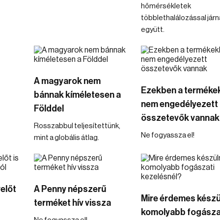
hőmérsékletek
többlethalálozással járn
együtt.
A magyarok nem
Ezekben a terméke
t
bánnak kíméletesen a
nem engedélyezett
Földdel
összetevők vannak
Rosszabbul teljesítettünk,
Ne fogyassza el!
mint a globális átlag.
előt
A Penny népszerű
Mire érdemes készü
terméket hív vissza
komolyabb fogásza