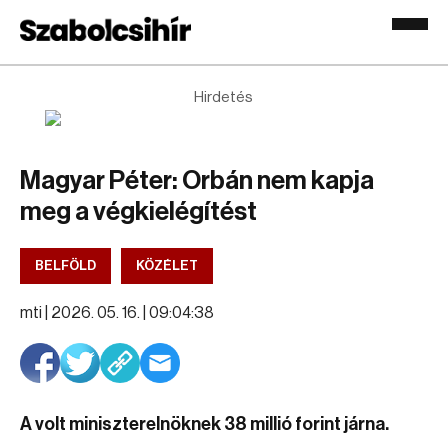
Hirdetés
Magyar Péter: Orbán nem kapja
meg a végkielégítést
BELFÖLD
KÖZÉLET
mti |
2026. 05. 16. | 09:04:38
A volt miniszterelnöknek 38 millió forint járna.