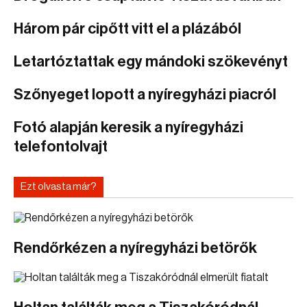
Három pár cipőtt vitt el a plázából
Letartóztattak egy mándoki szökevényt
Szőnyeget lopott a nyíregyházi piacról
Fotó alapján keresik a nyíregyházi
telefontolvajt
Ezt olvasta már?
Rendőrkézen a nyíregyházi betörők