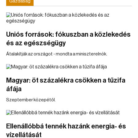
Gazdaság
Uniós források: fókuszban a közlekedés
és az egészségügy
Átalakítják az országot - mondta a miniszterelnök.
Magyar: öt százalékra csökken a tűzifa
áfája
Szeptember közepétől.
Ellenállóbbá tennék hazánk energia- és
vízellátását