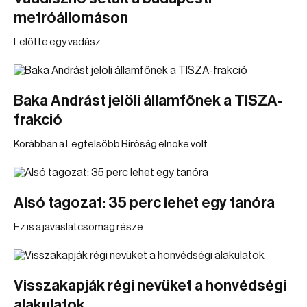
metróállomáson
Lelőtte egy vadász.
Baka Andrást jelöli államfőnek a TISZA-
frakció
Korábban a Legfelsőbb Bíróság elnöke volt.
Alsó tagozat: 35 perc lehet egy tanóra
Ez is a javaslatcsomag része.
Visszakapják régi nevüket a honvédségi
alakulatok