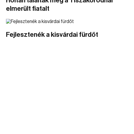
Holtan találták meg a Tiszakóródnál
elmerült fiatalt
Fejlesztenék a kisvárdai fürdőt