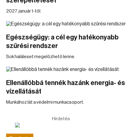
szerepeltetését
2027. január 1-től.
Egészségügy: a cél egy hatékonyabb
szűrési rendszer
Sok haláleset megelőzhető lenne.
Ellenállóbbá tennék hazánk energia- és
vízellátását
Munkához lát a védelmi munkacsoport.
Hirdetés