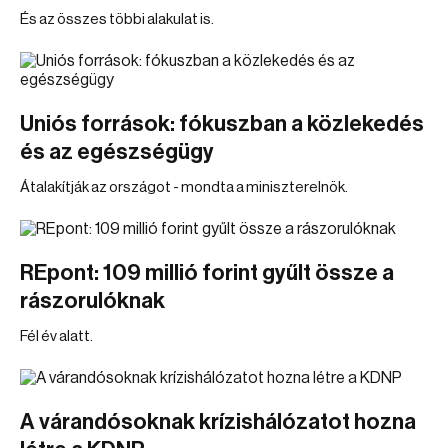
És az összes többi alakulat is.
Uniós források: fókuszban a közlekedés
és az egészségügy
Átalakítják az országot - mondta a miniszterelnök.
REpont: 109 millió forint gyűlt össze a
rászorulóknak
Fél év alatt.
A várandósoknak krízishálózatot hozna