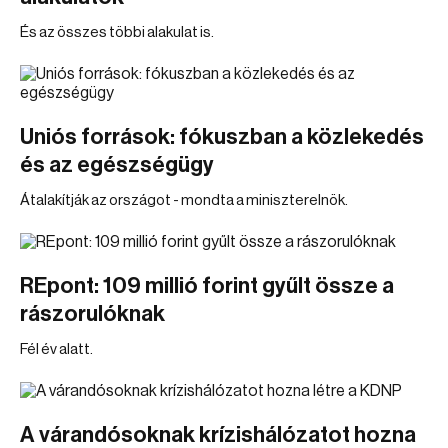
És az összes többi alakulat is.
Uniós források: fókuszban a közlekedés
és az egészségügy
Átalakítják az országot - mondta a miniszterelnök.
REpont: 109 millió forint gyűlt össze a
rászorulóknak
Fél év alatt.
A várandósoknak krízishálózatot hozna