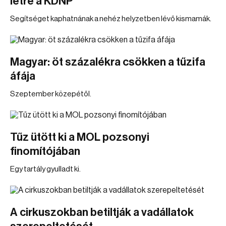
létre a KDNP
Segítséget kaphatnának a nehéz helyzetben lévő kismamák.
Magyar: öt százalékra csökken a tűzifa
áfája
Szeptember közepétől.
Tűz ütött ki a MOL pozsonyi
finomítójában
Egy tartály gyulladt ki.
A cirkuszokban betiltják a vadállatok