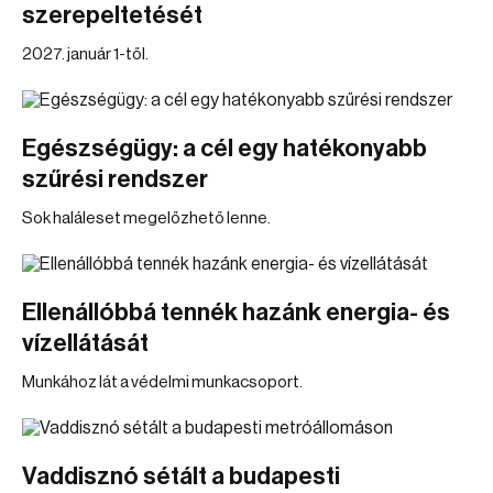
szerepeltetését
2027. január 1-től.
Egészségügy: a cél egy hatékonyabb
szűrési rendszer
Sok haláleset megelőzhető lenne.
Ellenállóbbá tennék hazánk energia- és
vízellátását
Munkához lát a védelmi munkacsoport.
Vaddisznó sétált a budapesti