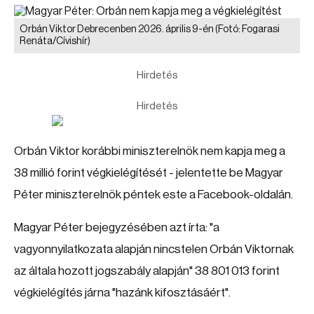
Orbán Viktor Debrecenben 2026. április 9-én
(Fotó: Fogarasi
Renáta/Cívishír)
Hirdetés
Hirdetés
Orbán Viktor korábbi miniszterelnök nem kapja meg a
38 millió forint végkielégítését - jelentette be Magyar
Péter miniszterelnök péntek este a Facebook-oldalán.
Magyar Péter bejegyzésében azt írta: "a
vagyonnyilatkozata alapján nincstelen Orbán Viktornak
az általa hozott jogszabály alapján" 38 801 013 forint
végkielégítés járna "hazánk kifosztásáért".