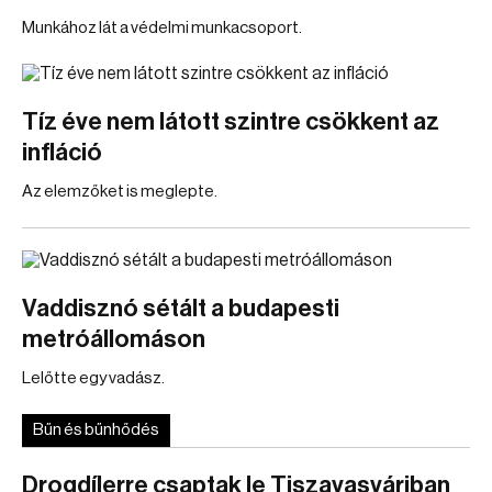
Munkához lát a védelmi munkacsoport.
Tíz éve nem látott szintre csökkent az
infláció
Az elemzőket is meglepte.
Vaddisznó sétált a budapesti
metróállomáson
Lelőtte egy vadász.
Bűn és bűnhődés
Drogdílerre csaptak le Tiszavasváriban