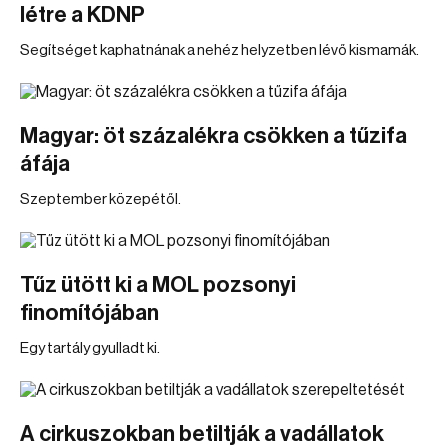
létre a KDNP
Segítséget kaphatnának a nehéz helyzetben lévő kismamák.
Magyar: öt százalékra csökken a tűzifa
áfája
Szeptember közepétől.
Tűz ütött ki a MOL pozsonyi
finomítójában
Egy tartály gyulladt ki.
A cirkuszokban betiltják a vadállatok