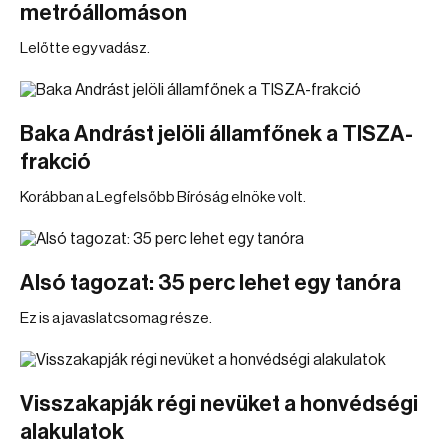
metróállomáson
Lelőtte egy vadász.
Baka Andrást jelöli államfőnek a TISZA-
frakció
Korábban a Legfelsőbb Bíróság elnöke volt.
Alsó tagozat: 35 perc lehet egy tanóra
Ez is a javaslatcsomag része.
Visszakapják régi nevüket a honvédségi
alakulatok