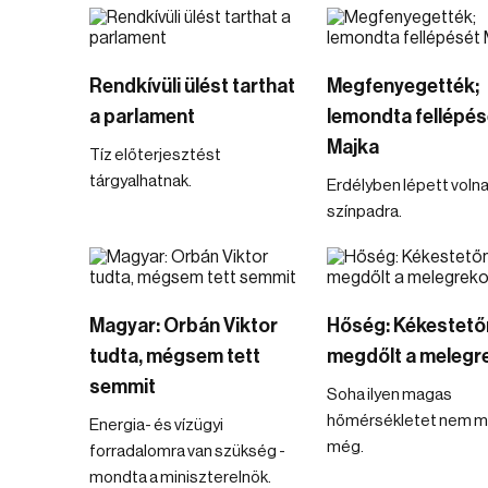
Rendkívüli ülést tarthat
Megfenyegették;
a parlament
lemondta fellépés
Majka
Tíz előterjesztést
tárgyalhatnak.
Erdélyben lépett voln
színpadra.
Magyar: Orbán Viktor
Hőség: Kékestetőn
tudta, mégsem tett
megdőlt a melegr
semmit
Soha ilyen magas
hőmérsékletet nem m
Energia- és vízügyi
még.
forradalomra van szükség -
mondta a miniszterelnök.