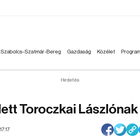
Szabolcs-Szatmár-Bereg
Gazdaság
Közélet
Progra
Hirdetés
ett Toroczkai Lászlónak
:17:17