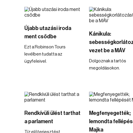
Újabb utazási iroda
Kánikula:
ment csődbe
sebességkorláto
Ezt a Robinson Tours
vezet be a MÁV
levélben tudatta az
Dolgoznak a tartós
ügyfeleivel.
megoldásokon.
Rendkívüli ülést tarthat
Megfenyegették;
a parlament
lemondta fellépés
Majka
Tíz előterjesztést