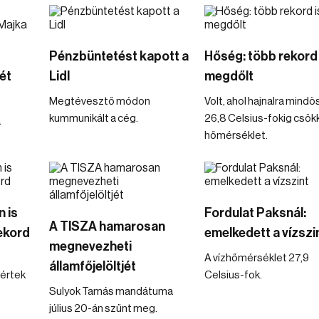
Pénzbüntetést kapott a
Hőség: több rekord 
ét
Lidl
megdőlt
Megtévesztő módon
Volt, ahol hajnalra mind
kummunikált a cég.
26,8 Celsius-fokig csök
a
hőmérséklet.
 is
Fordulat Paksnál:
A TISZA hamarosan
ekord
emelkedett a vízszi
megnevezheti
A vízhőmérséklet 27,9
államfőjelöltjét
értek
Celsius-fok.
Sulyok Tamás mandátuma
július 20-án szűnt meg.