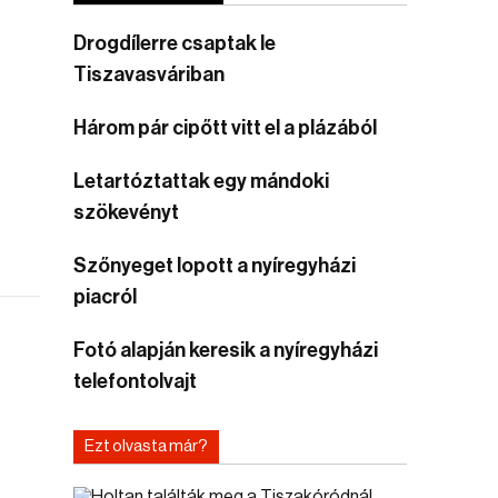
Drogdílerre csaptak le
Tiszavasváriban
Három pár cipőtt vitt el a plázából
Letartóztattak egy mándoki
szökevényt
Szőnyeget lopott a nyíregyházi
piacról
Fotó alapján keresik a nyíregyházi
telefontolvajt
Ezt olvasta már?