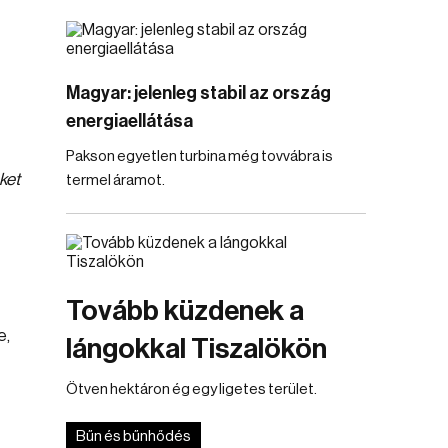
Magyar: jelenleg stabil az ország
energiaellátása
Pakson egyetlen turbina még tovvábra is
ket
termel áramot.
Tovább küzdenek a
e,
lángokkal Tiszalökön
Ötven hektáron ég egy ligetes terület.
Bűn és bűnhődés