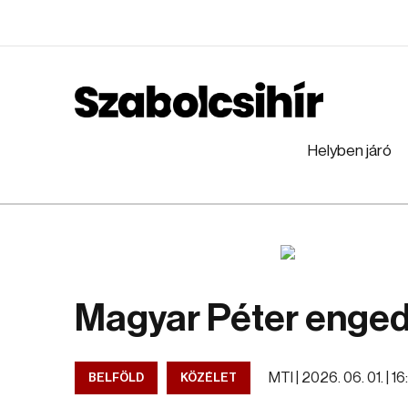
Helyben járó
Magyar Péter enged
MTI |
2026. 06. 01. | 16
BELFÖLD
KÖZÉLET