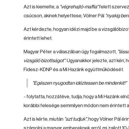
Azt is kiemelte, a
"végrehajtó-maffia"
felett szervez
csúcson, akinek helyettese, Völner Pál
"nyakig ben
Azt kérdezte, hogyan idézi majd be a vizsgálóbizot
érintett lehet.
Magyar Péter a válaszában úgy fogalmazott,
"láss
vizsgáló bizottságot"
. Ugyanakkor jelezte, azt kéri, 
Fidesz-KDNP és a Mi Hazánk együttműködését.
"Egészen nyugodtan idéztessen be mindenkit!"
- folytatta, hozzátéve, tudja, hogy a Mi Hazánk eln
korábbi felesége semmilyen módon nem érintett 
Azt is kérte, miután
"azt tudjuk"
, hogy Völner Pál éri
számolni a magyar embereknek arról, mi zajlott 10-