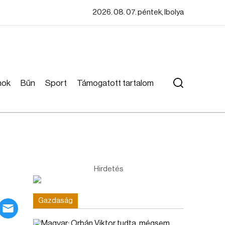
2026. 08. 07. péntek, Ibolya
mok
Bűn
Sport
Támogatott tartalom
Hirdetés
Gazdaság