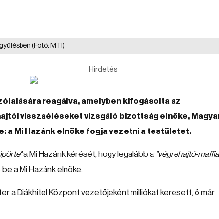
ggyűlésben
(Fotó: MTI)
Hirdetés
szólalására reagálva, amelyben kifogásolta az
ajtói visszaéléseket vizsgáló bizottság elnöke, Magya
: a Mi Hazánk elnöke fogja vezetni a testületet.
öpörte"
a Mi Hazánk kérését, hogy legalább a
"végrehajtó-maffia
e be a Mi Hazánk elnöke.
 a Diákhitel Központ vezetőjeként milliókat keresett, ő már