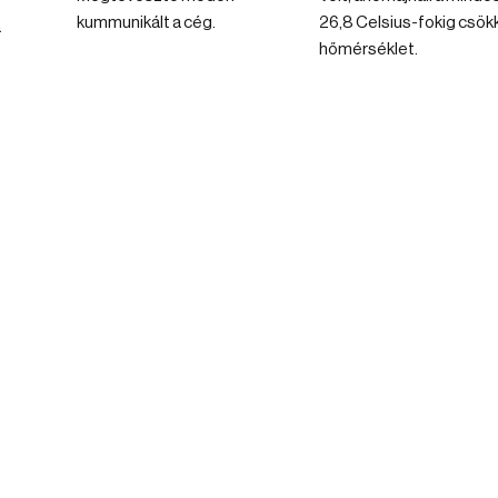
kummunikált a cég.
26,8 Celsius-fokig csök
a
hőmérséklet.