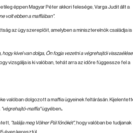
etileg éppen Magyar Péter akkori felesége, Varga Judit állt a
ne volt ebben a maffiában"
.
tság az ügy szereplőit, amelyben a miniszterelnök családja is
a, hogy kivel van dolga, Ön fogja vezetni a végrehajtói visszaélése
hogy vizsgálja is ki valóban, tehát arra az időre függessze fel a
öke valóban dolgozott a maffia ügyeinek feltárásán. Kijelentett
a
"végrehajtó-maffia"
ügyében
.
ntett,
"találja meg Völner Pál főnökét"
, hogy valóban be tudjanak
15 éven keresztül.