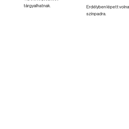
tárgyalhatnak.
Erdélyben lépett voln
színpadra.