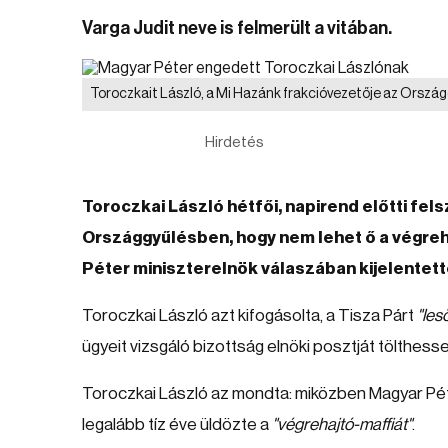
Varga Judit neve is felmerült a vitában.
Toroczkait László, a Mi Hazánk frakcióvezetője az Orszá
Hirdetés
Toroczkai László hétfői, napirend előtti fel
Országgyűlésben, hogy nem lehet ő a végreh
Péter miniszterelnök válaszában kijelentette
Toroczkai László azt kifogásolta, a Tisza Párt
"les
ügyeit vizsgáló bizottság elnöki posztját tölthess
Toroczkai László az mondta: miközben Magyar Péter
legalább tíz éve üldözte a
"végrehajtó-maffiát"
.