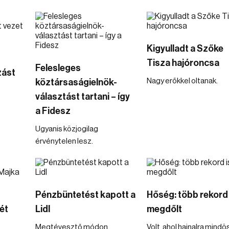
Kigyulladt a Szőke
Tisza hajóroncsa
Felesleges
zást
Nagy erőkkel oltanak.
köztársaságielnök-
választást tartani – így
a Fidesz
Ugyanis közjogilag
érvénytelen lesz.
Pénzbüntetést kapott a
Hőség: több rekord 
ét
Lidl
megdőlt
Megtévesztő módon
Volt, ahol hajnalra mind