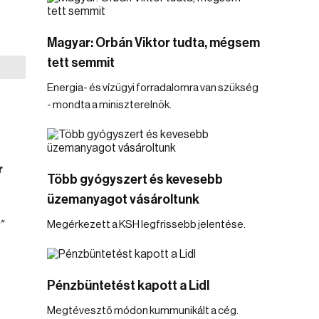
Magyar: Orbán Viktor tudta, mégsem
tett semmit
Energia- és vízügyi forradalomra van szükség
- mondta a miniszterelnök.
r
Több gyógyszert és kevesebb
üzemanyagot vásároltunk
"
Megérkezett a KSH legfrissebb jelentése.
Pénzbüntetést kapott a Lidl
Megtévesztő módon kummunikált a cég.