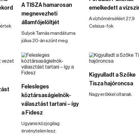
A TISZA hamarosan
ekord
emelkedett a vízszi
megnevezheti
A vízhőmérséklet 27,9
államfőjelöltjét
értek
Celsius-fok.
Sulyok Tamás mandátuma
július 20-án szűnt meg.
Kigyulladt a Szőke
Tisza hajóroncsa
Felesleges
zást
Nagy erőkkel oltanak.
köztársaságielnök-
választást tartani – így
a Fidesz
Ugyanis közjogilag
érvénytelen lesz.