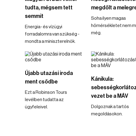
tudta, mégsem tett
megdőlt a melegr
semmit
Soha ilyen magas
hőmérsékletet nem m
Energia- és vízügyi
még.
forradalomra van szükség -
mondta a miniszterelnök.
Újabb utazási iroda
Kánikula:
ment csődbe
sebességkorláto
Ezt a Robinson Tours
vezet be a MÁV
levélben tudatta az
Dolgoznak a tartós
ügyfeleivel.
megoldásokon.