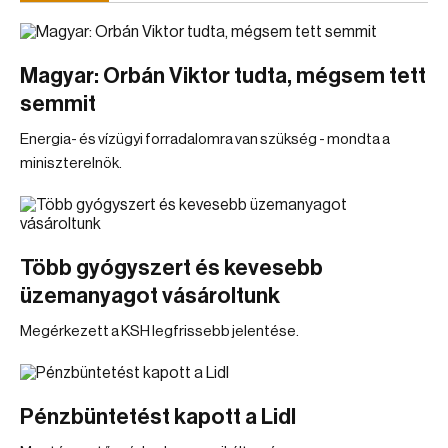
Magyar: Orbán Viktor tudta, mégsem tett
semmit
Energia- és vízügyi forradalomra van szükség - mondta a
miniszterelnök.
Több gyógyszert és kevesebb
üzemanyagot vásároltunk
Megérkezett a KSH legfrissebb jelentése.
Pénzbüntetést kapott a Lidl