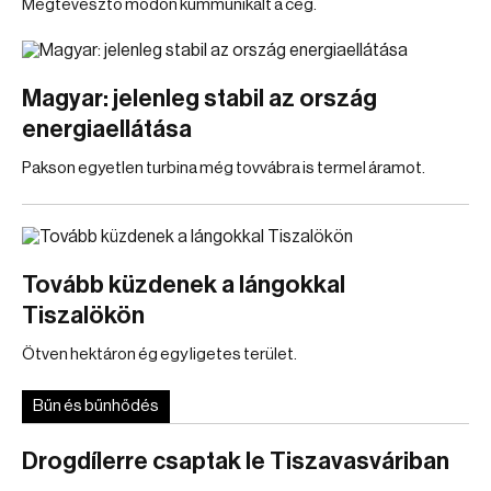
Megtévesztő módon kummunikált a cég.
Magyar: jelenleg stabil az ország
energiaellátása
Pakson egyetlen turbina még tovvábra is termel áramot.
Tovább küzdenek a lángokkal
Tiszalökön
Ötven hektáron ég egy ligetes terület.
Bűn és bűnhődés
Drogdílerre csaptak le Tiszavasváriban