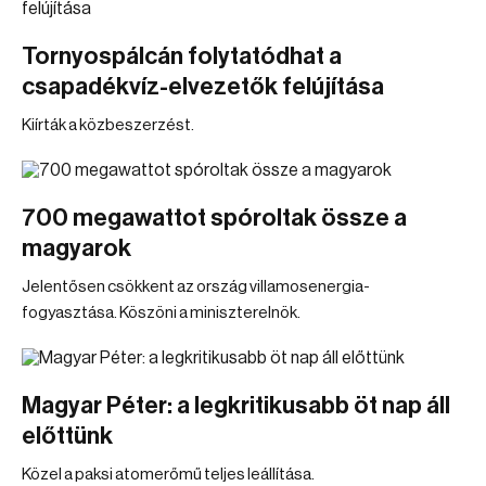
Tornyospálcán folytatódhat a
csapadékvíz-elvezetők felújítása
Kiírták a közbeszerzést.
700 megawattot spóroltak össze a
magyarok
Jelentősen csökkent az ország villamosenergia-
fogyasztása. Köszöni a miniszterelnök.
Magyar Péter: a legkritikusabb öt nap áll
előttünk
Közel a paksi atomerőmű teljes leállítása.