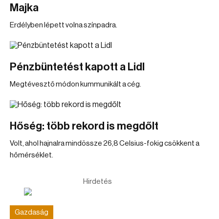
Majka
Erdélyben lépett volna színpadra.
Pénzbüntetést kapott a Lidl
Megtévesztő módon kummunikált a cég.
Hőség: több rekord is megdőlt
Volt, ahol hajnalra mindössze 26,8 Celsius-fokig csökkent a
hőmérséklet.
Hirdetés
Gazdaság