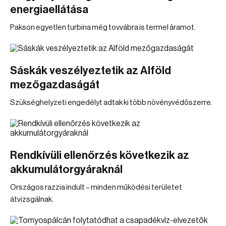
energiaellátása
Pakson egyetlen turbina még tovvábra is termel áramot.
Sáskák veszélyeztetik az Alföld
mezőgazdaságát
Szükséghelyzeti engedélyt adtak ki több növényvédőszerre.
Rendkívüli ellenőrzés következik az
akkumulátorgyáraknál
Országos razzia indult – minden működési területet
átvizsgálnak.