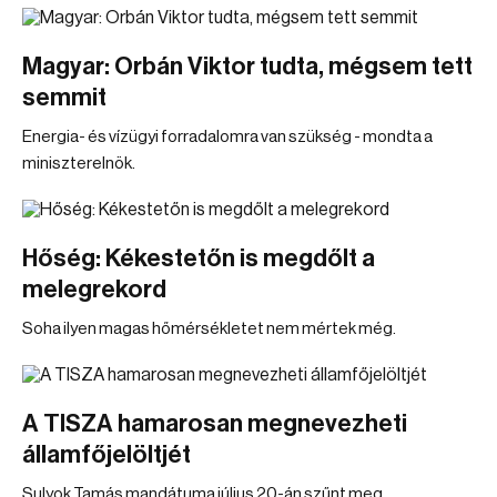
Magyar: Orbán Viktor tudta, mégsem tett
semmit
Energia- és vízügyi forradalomra van szükség - mondta a
miniszterelnök.
Hőség: Kékestetőn is megdőlt a
melegrekord
Soha ilyen magas hőmérsékletet nem mértek még.
A TISZA hamarosan megnevezheti
államfőjelöltjét
Sulyok Tamás mandátuma július 20-án szűnt meg.