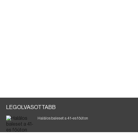
LEGOLVASOTTABB
Halálos baleset a 41-es főúton