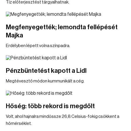
Tíz előterjesztést tárgyalhatnak.
Megfenyegették; lemondta fellépését
Majka
Erdélyben lépett volna színpadra.
Pénzbüntetést kapott a Lidl
Megtévesztő módon kummunikált a cég.
Hőség: több rekord is megdőlt
Volt, ahol hajnalra mindössze 26,8 Celsius-fokig csökkent a
hőmérséklet.