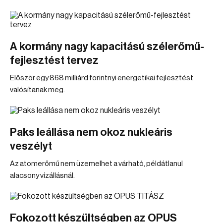
A kormány nagy kapacitású szélerőmű-
fejlesztést tervez
Először egy 868 milliárd forintnyi energetikai fejlesztést
valósítanak meg.
Paks leállása nem okoz nukleáris
veszélyt
Az atomerőmű nem üzemelhet a várható, példátlanul
alacsony vízállásnál.
Fokozott készültségben az OPUS