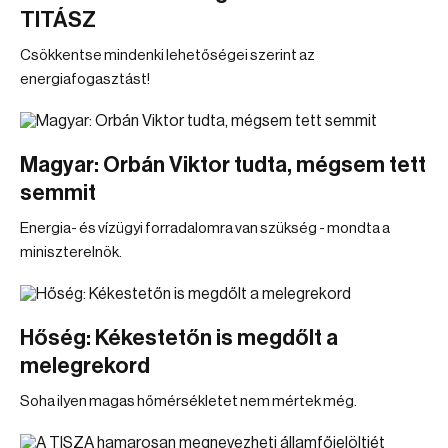
TITÁSZ
Csökkentse mindenki lehetőségei szerint az
energiafogasztást!
Magyar: Orbán Viktor tudta, mégsem tett
semmit
Energia- és vízügyi forradalomra van szükség - mondta a
miniszterelnök.
Hőség: Kékestetőn is megdőlt a
melegrekord
Soha ilyen magas hőmérsékletet nem mértek még.