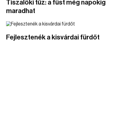
Tiszalöki tűz: a füst még napokig
maradhat
Fejlesztenék a kisvárdai fürdőt