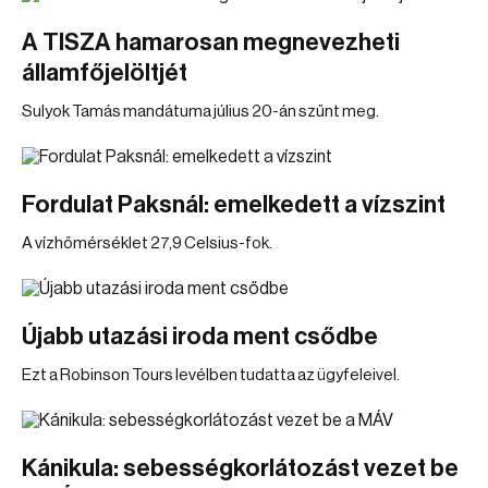
A TISZA hamarosan megnevezheti
államfőjelöltjét
Sulyok Tamás mandátuma július 20-án szűnt meg.
Fordulat Paksnál: emelkedett a vízszint
A vízhőmérséklet 27,9 Celsius-fok.
Újabb utazási iroda ment csődbe
Ezt a Robinson Tours levélben tudatta az ügyfeleivel.
Kánikula: sebességkorlátozást vezet be