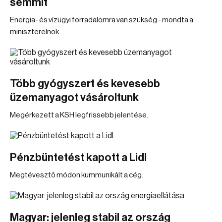
semmit
Energia- és vízügyi forradalomra van szükség - mondta a
miniszterelnök.
Több gyógyszert és kevesebb
üzemanyagot vásároltunk
Megérkezett a KSH legfrissebb jelentése.
Pénzbüntetést kapott a Lidl
Megtévesztő módon kummunikált a cég.
Magyar: jelenleg stabil az ország