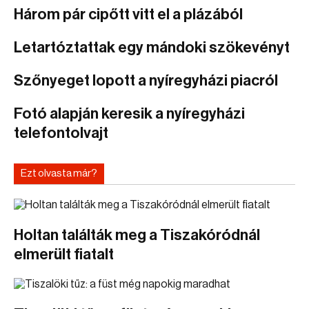
Három pár cipőtt vitt el a plázából
Letartóztattak egy mándoki szökevényt
Szőnyeget lopott a nyíregyházi piacról
Fotó alapján keresik a nyíregyházi
telefontolvajt
Ezt olvasta már?
Holtan találták meg a Tiszakóródnál
elmerült fiatalt