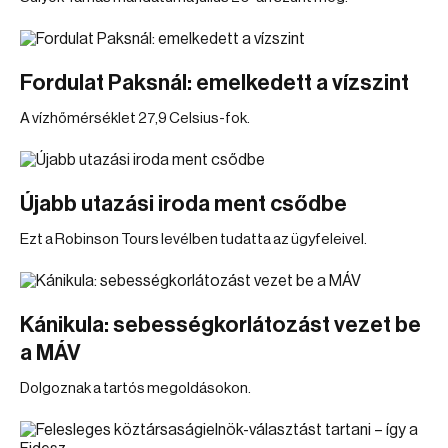
Fordulat Paksnál: emelkedett a vízszint
A vízhőmérséklet 27,9 Celsius-fok.
Újabb utazási iroda ment csődbe
Ezt a Robinson Tours levélben tudatta az ügyfeleivel.
Kánikula: sebességkorlátozást vezet be
a MÁV
Dolgoznak a tartós megoldásokon.