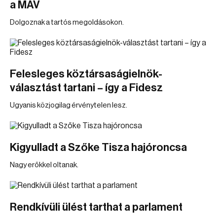
a MÁV
Dolgoznak a tartós megoldásokon.
Felesleges köztársaságielnök-
választást tartani – így a Fidesz
Ugyanis közjogilag érvénytelen lesz.
Kigyulladt a Szőke Tisza hajóroncsa
Nagy erőkkel oltanak.
Rendkívüli ülést tarthat a parlament