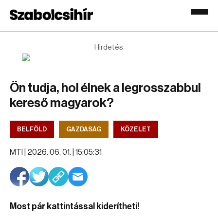
Hirdetés
Ön tudja, hol élnek a legrosszabbul
kereső magyarok?
BELFÖLD
GAZDASÁG
KÖZÉLET
MTI |
2026. 06. 01. | 15:05:31
Most pár kattintással kiderítheti!