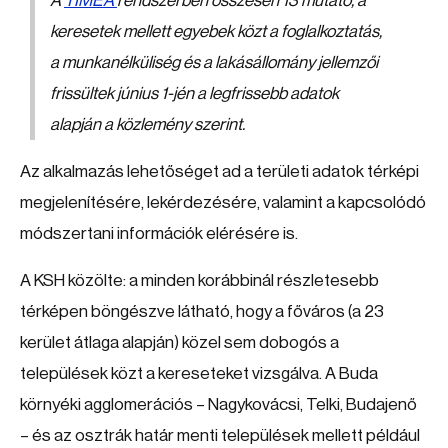
A
TIMEA
rendszerben összesen 13 mutató, a
keresetek mellett egyebek közt a foglalkoztatás,
a munkanélküliség és a lakásállomány jellemzői
frissültek június 1-jén a legfrissebb adatok
alapján a közlemény szerint.
Az alkalmazás lehetőséget ad a területi adatok térképi
megjelenítésére, lekérdezésére, valamint a kapcsolódó
módszertani információk elérésére is.
A KSH közölte: a minden korábbinál részletesebb
térképen böngészve látható, hogy a főváros (a 23
kerület átlaga alapján) közel sem dobogós a
települések közt a kereseteket vizsgálva. A Buda
környéki agglomerációs – Nagykovácsi, Telki, Budajenő
– és az osztrák határ menti települések mellett például