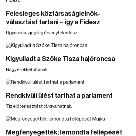
Felesleges köztársaságielnök-
választást tartani – így a Fidesz
Ugyanis közjogilag érvénytelen lesz.
Kigyulladt a Szőke Tisza hajóroncsa
Nagy erőkkel oltanak.
Rendkívüli ülést tarthat a parlament
Tíz előterjesztést tárgyalhatnak.
Megfenyegették; lemondta fellépését