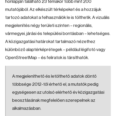
honlapján található 23 témakör több mint 200
mutatójából. Az elkészült térképeket és a hozzájuk
tartozó adatokat a felhasználók le is tölthetik. A vizuális
megjelenítés négy területi szinten – regionális,
vármegyei, járási és települési bontásban – lehetséges.
A közigazgatási határokat tartalmazó nézethez
különböző alaptérképrétegek – például légifotó vagy
OpenStreetMap – és feliratok is társíthatók.
A megjeleníthető és letölthető adatok döntő
többsége 2012-től érhető el, a mutatók pedig
egységesen az utolsó elérhető év közigazgatási
beosztásának megfelelően szerepelnek az
alkalmazásban.