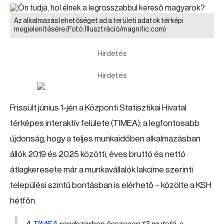
Az alkalmazás lehetőséget ad a területi adatok térképi
megjelenítésére
(Fotó: Illusztráció/magnific.com)
Hirdetés
Hirdetés
Frissült június 1-jén a Központi Statisztikai Hivatal
térképes interaktív felülete (TIMEA); a legfontosabb
újdonság, hogy a teljes munkaidőben alkalmazásban
állók 2019 és 2025 közötti, éves bruttó és nettó
átlagkeresete már a munkavállalók lakcíme szerinti
települési szintű bontásban is elérhető – közölte a KSH
hétfőn.