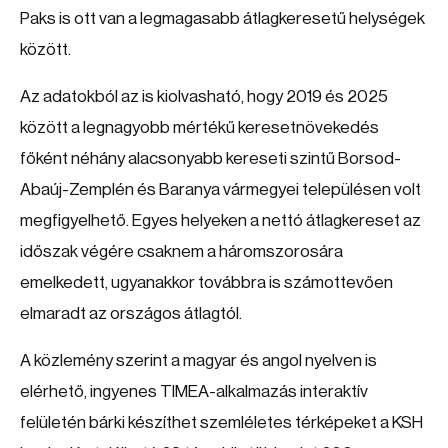
Paks is ott van a legmagasabb átlagkeresetű helységek
között.
Az adatokból az is kiolvasható, hogy 2019 és 2025
között a legnagyobb mértékű keresetnövekedés
főként néhány alacsonyabb kereseti szintű Borsod-
Abaúj-Zemplén és Baranya vármegyei településen volt
megfigyelhető. Egyes helyeken a nettó átlagkereset az
időszak végére csaknem a háromszorosára
emelkedett, ugyanakkor továbbra is számottevően
elmaradt az országos átlagtól.
A közlemény szerint a magyar és angol nyelven is
elérhető, ingyenes TIMEA-alkalmazás interaktív
felületén bárki készíthet szemléletes térképeket a KSH